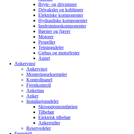
Bryte- og drivpinner
Drivaksler og koblinger
Elektriske komponenter
Hydrauliske komponenter
Innfestningskomponenter
Børster og fjærer
Motorer
Propeller
Tetningsdeler
Girhus og motorfester
Annet
Ankervinsj
Ankervinsj
Monteringseksempler
Kontrollpanel
Fjernkontroll
Ankertau
Anker
Installasjonsdeler
Skroggjennomføring
Tilbehør
Elektrisk tilbehør
Ankerruller
Reservedeler
Fremdrift