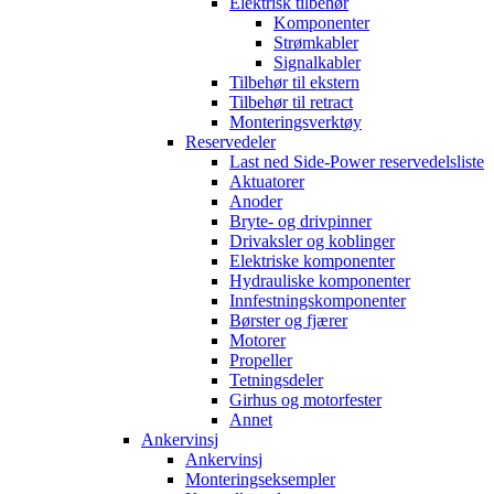
Elektrisk tilbehør
Komponenter
Strømkabler
Signalkabler
Tilbehør til ekstern
Tilbehør til retract
Monteringsverktøy
Reservedeler
Last ned Side-Power reservedelsliste
Aktuatorer
Anoder
Bryte- og drivpinner
Drivaksler og koblinger
Elektriske komponenter
Hydrauliske komponenter
Innfestningskomponenter
Børster og fjærer
Motorer
Propeller
Tetningsdeler
Girhus og motorfester
Annet
Ankervinsj
Ankervinsj
Monteringseksempler