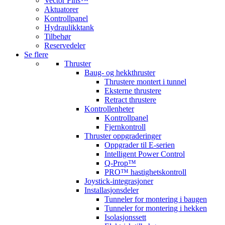
Vector Fins™
Aktuatorer
Kontrollpanel
Hydraulikktank
Tilbehør
Reservedeler
Se flere
Thruster
Baug- og hekkthruster
Thrustere montert i tunnel
Eksterne thrustere
Retract thrustere
Kontrollenheter
Kontrollpanel
Fjernkontroll
Thruster oppgraderinger
Oppgrader til E-serien
Intelligent Power Control
Q-Prop™
PRO™ hastighetskontroll
Joystick-integrasjoner
Installasjonsdeler
Tunneler for montering i baugen
Tunneler for montering i hekken
Isolasjonssett