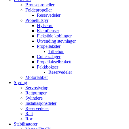
Bronsepropeller
Foldepropeller
Reservedeler
Propellutstyr
Hylserør
Klemflenser
Fleksible koblinger
Utvending stevnlager
Propellaksler
Tilbehør
Cutless-lager
Propellakselbrakett
Pakkbokser
Reservedeler
Motorlabber
Styring
Servostyring
Rattpumper
Sylindere
Installasjonsdeler
Reservedeler
Ratt
Ror
Stabilisatorer