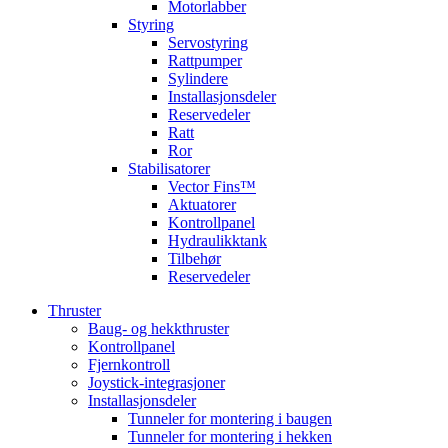
Motorlabber
Styring
Servostyring
Rattpumper
Sylindere
Installasjonsdeler
Reservedeler
Ratt
Ror
Stabilisatorer
Vector Fins™
Aktuatorer
Kontrollpanel
Hydraulikktank
Tilbehør
Reservedeler
Thruster
Baug- og hekkthruster
Kontrollpanel
Fjernkontroll
Joystick-integrasjoner
Installasjonsdeler
Tunneler for montering i baugen
Tunneler for montering i hekken