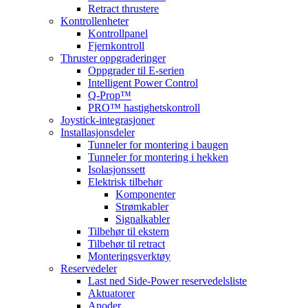
Retract thrustere
Kontrollenheter
Kontrollpanel
Fjernkontroll
Thruster oppgraderinger
Oppgrader til E-serien
Intelligent Power Control
Q-Prop™
PRO™ hastighetskontroll
Joystick-integrasjoner
Installasjonsdeler
Tunneler for montering i baugen
Tunneler for montering i hekken
Isolasjonssett
Elektrisk tilbehør
Komponenter
Strømkabler
Signalkabler
Tilbehør til ekstern
Tilbehør til retract
Monteringsverktøy
Reservedeler
Last ned Side-Power reservedelsliste
Aktuatorer
Anoder