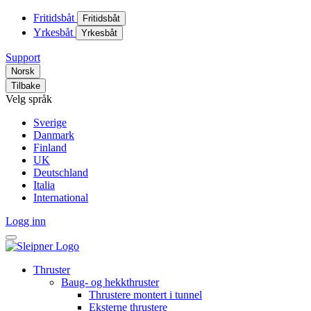
Fritidsbåt
Fritidsbåt
Yrkesbåt
Yrkesbåt
Support
Norsk
Tilbake
Velg språk
Sverige
Danmark
Finland
UK
Deutschland
Italia
International
Logg inn
Thruster
Baug- og hekkthruster
Thrustere montert i tunnel
Eksterne thrustere