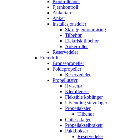
Kontrollpanel
Fjernkontroll
Ankertau
Anker
Installasjonsdeler
Skroggjennomføring
Tilbehør
Elektrisk tilbehør
Ankerruller
Reservedeler
Fremdrift
Bronsepropeller
Foldepropeller
Reservedeler
Propellutstyr
Hylserør
Klemflenser
Fleksible koblinger
Utvending stevnlager
Propellaksler
Tilbehør
Cutless-lager
Propellakselbrakett
Pakkbokser
Reservedeler