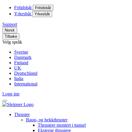
Fritidsbåt
Fritidsbåt
Yrkesbåt
Yrkesbåt
Support
Norsk
Tilbake
Velg språk
Sverige
Danmark
Finland
UK
Deutschland
Italia
International
Logg inn
Thruster
Baug- og hekkthruster
Thrustere montert i tunnel
Eksterne thrustere