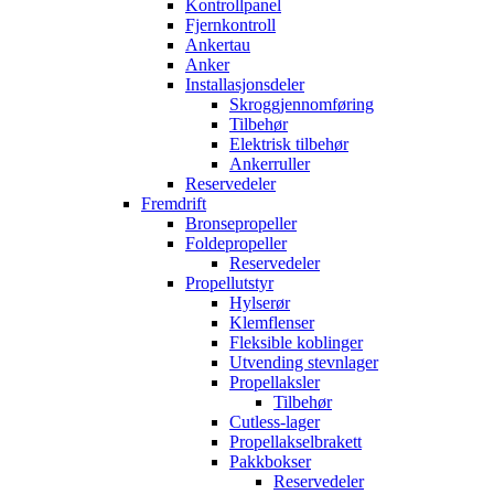
Kontrollpanel
Fjernkontroll
Ankertau
Anker
Installasjonsdeler
Skroggjennomføring
Tilbehør
Elektrisk tilbehør
Ankerruller
Reservedeler
Fremdrift
Bronsepropeller
Foldepropeller
Reservedeler
Propellutstyr
Hylserør
Klemflenser
Fleksible koblinger
Utvending stevnlager
Propellaksler
Tilbehør
Cutless-lager
Propellakselbrakett
Pakkbokser
Reservedeler