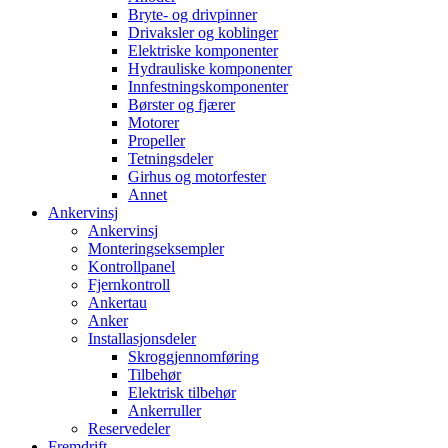
Bryte- og drivpinner
Drivaksler og koblinger
Elektriske komponenter
Hydrauliske komponenter
Innfestningskomponenter
Børster og fjærer
Motorer
Propeller
Tetningsdeler
Girhus og motorfester
Annet
Ankervinsj
Ankervinsj
Monteringseksempler
Kontrollpanel
Fjernkontroll
Ankertau
Anker
Installasjonsdeler
Skroggjennomføring
Tilbehør
Elektrisk tilbehør
Ankerruller
Reservedeler
Fremdrift