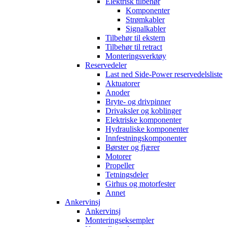
Elektrisk tilbehør
Komponenter
Strømkabler
Signalkabler
Tilbehør til ekstern
Tilbehør til retract
Monteringsverktøy
Reservedeler
Last ned Side-Power reservedelsliste
Aktuatorer
Anoder
Bryte- og drivpinner
Drivaksler og koblinger
Elektriske komponenter
Hydrauliske komponenter
Innfestningskomponenter
Børster og fjærer
Motorer
Propeller
Tetningsdeler
Girhus og motorfester
Annet
Ankervinsj
Ankervinsj
Monteringseksempler