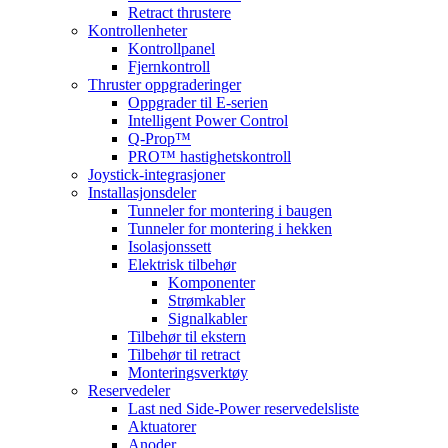
Retract thrustere
Kontrollenheter
Kontrollpanel
Fjernkontroll
Thruster oppgraderinger
Oppgrader til E-serien
Intelligent Power Control
Q-Prop™
PRO™ hastighetskontroll
Joystick-integrasjoner
Installasjonsdeler
Tunneler for montering i baugen
Tunneler for montering i hekken
Isolasjonssett
Elektrisk tilbehør
Komponenter
Strømkabler
Signalkabler
Tilbehør til ekstern
Tilbehør til retract
Monteringsverktøy
Reservedeler
Last ned Side-Power reservedelsliste
Aktuatorer
Anoder