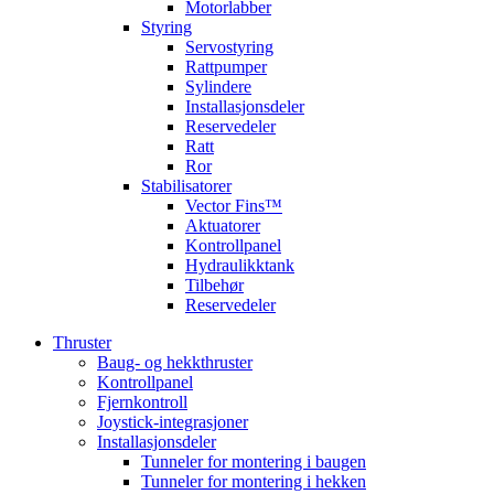
Motorlabber
Styring
Servostyring
Rattpumper
Sylindere
Installasjonsdeler
Reservedeler
Ratt
Ror
Stabilisatorer
Vector Fins™
Aktuatorer
Kontrollpanel
Hydraulikktank
Tilbehør
Reservedeler
Thruster
Baug- og hekkthruster
Kontrollpanel
Fjernkontroll
Joystick-integrasjoner
Installasjonsdeler
Tunneler for montering i baugen
Tunneler for montering i hekken