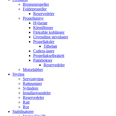
Bronsepropeller
Foldepropeller
Reservedeler
Propellutstyr
Hylserør
Klemflenser
Fleksible koblinger
Utvending stevnlager
Propellaksler
Tilbehør
Cutless-lager
Propellakselbrakett
Pakkbokser
Reservedeler
Motorlabber
Styring
Servostyring
Rattpumper
Sylindere
Installasjonsdeler
Reservedeler
Ratt
Ror
Stabilisatorer