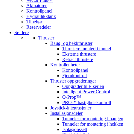
Vector Fins™
Aktuatorer
Kontrollpanel
Hydraulikktank
Tilbehør
Reservedeler
Se flere
Thruster
Baug- og hekkthruster
Thrustere montert i tunnel
Eksterne thrustere
Retract thrustere
Kontrollenheter
Kontrollpanel
Fjernkontroll
Thruster oppgraderinger
Oppgrader til E-serien
Intelligent Power Control
Q-Prop™
PRO™ hastighetskontroll
Joystick-integrasjoner
Installasjonsdeler
Tunneler for montering i baugen
Tunneler for montering i hekken
Isolasjonssett