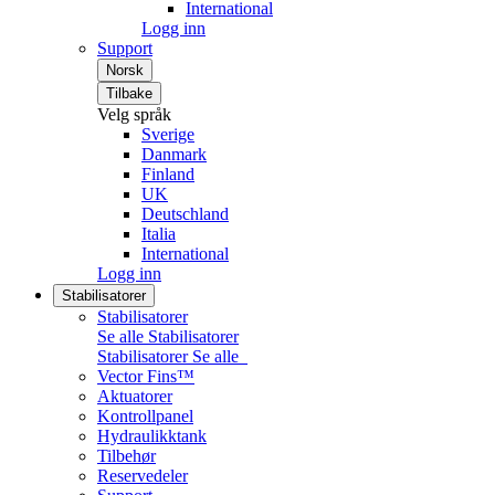
International
Logg inn
Support
Norsk
Tilbake
Velg språk
Sverige
Danmark
Finland
UK
Deutschland
Italia
International
Logg inn
Stabilisatorer
Stabilisatorer
Se alle Stabilisatorer
Stabilisatorer
Se alle
Vector Fins™
Aktuatorer
Kontrollpanel
Hydraulikktank
Tilbehør
Reservedeler