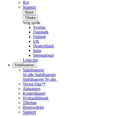
Ror
Support
Norsk
Tilbake
Velg språk
Sverige
Danmark
Finland
UK
Deutschland
Italia
International
Logg inn
Stabilisatorer
Stabilisatorer
Se alle Stabilisatorer
Stabilisatorer
Se alle
Vector Fins™
Aktuatorer
Kontrollpanel
Hydraulikktank
Tilbehør
Reservedeler
Support