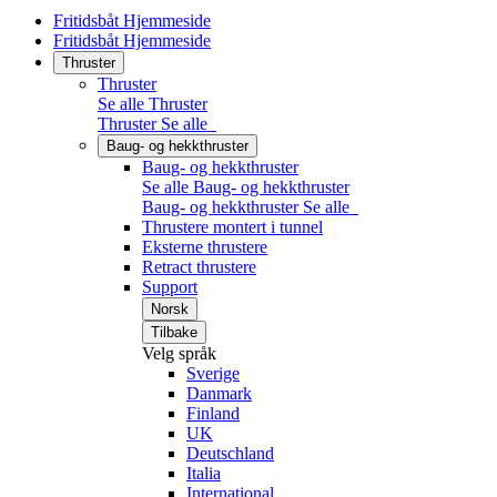
Fritidsbåt Hjemmeside
Fritidsbåt Hjemmeside
Thruster
Thruster
Se alle Thruster
Thruster
Se alle
Baug- og hekkthruster
Baug- og hekkthruster
Se alle Baug- og hekkthruster
Baug- og hekkthruster
Se alle
Thrustere montert i tunnel
Eksterne thrustere
Retract thrustere
Support
Norsk
Tilbake
Velg språk
Sverige
Danmark
Finland
UK
Deutschland
Italia
International