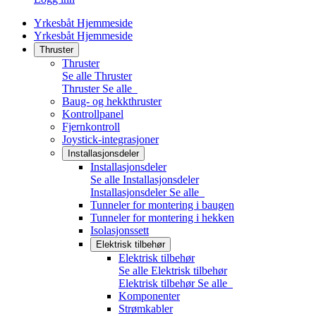
Yrkesbåt Hjemmeside
Yrkesbåt Hjemmeside
Thruster
Thruster
Se alle Thruster
Thruster
Se alle
Baug- og hekkthruster
Kontrollpanel
Fjernkontroll
Joystick-integrasjoner
Installasjonsdeler
Installasjonsdeler
Se alle Installasjonsdeler
Installasjonsdeler
Se alle
Tunneler for montering i baugen
Tunneler for montering i hekken
Isolasjonssett
Elektrisk tilbehør
Elektrisk tilbehør
Se alle Elektrisk tilbehør
Elektrisk tilbehør
Se alle
Komponenter
Strømkabler