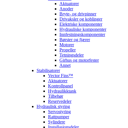
Aktuatorer
Anoder
Bryte- og drivpinner
Drivaksler og koblinger
Elektriske komponenter
Hydrauliske komponenter
Innfestningskomponenter
Børster og fjærer
Motorer
Propeller
Tetningsdeler
Girhus og motorfester
Annet
Stabilisatorer
Vector Fins™
Aktuatorer
Kontrollpanel
Hydraulikktank
Tilbehør
Reservedeler
Hydraulisk styring
Servostyring
Rattpumper
Sylindere
Installasjonsdeler