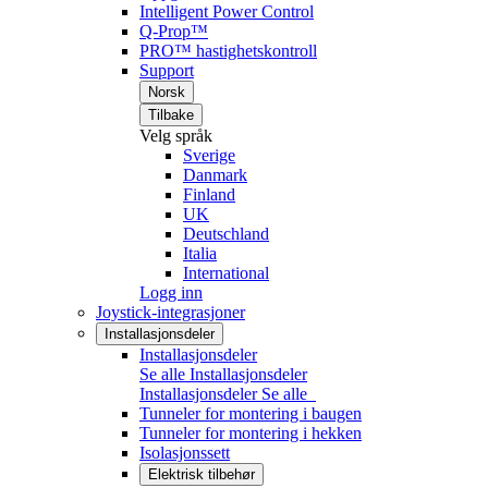
Intelligent Power Control
Q-Prop™
PRO™ hastighetskontroll
Support
Norsk
Tilbake
Velg språk
Sverige
Danmark
Finland
UK
Deutschland
Italia
International
Logg inn
Joystick-integrasjoner
Installasjonsdeler
Installasjonsdeler
Se alle Installasjonsdeler
Installasjonsdeler
Se alle
Tunneler for montering i baugen
Tunneler for montering i hekken
Isolasjonssett
Elektrisk tilbehør