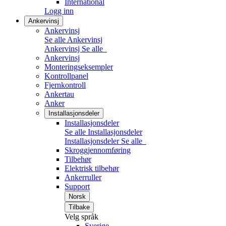
International
Logg inn
Ankervinsj
Ankervinsj
Se alle Ankervinsj
Ankervinsj
Se alle
Ankervinsj
Monteringseksempler
Kontrollpanel
Fjernkontroll
Ankertau
Anker
Installasjonsdeler
Installasjonsdeler
Se alle Installasjonsdeler
Installasjonsdeler
Se alle
Skroggjennomføring
Tilbehør
Elektrisk tilbehør
Ankerruller
Support
Norsk
Tilbake
Velg språk
Sverige