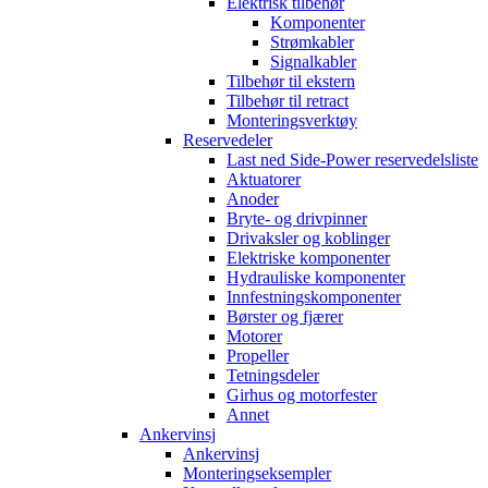
Elektrisk tilbehør
Komponenter
Strømkabler
Signalkabler
Tilbehør til ekstern
Tilbehør til retract
Monteringsverktøy
Reservedeler
Last ned Side-Power reservedelsliste
Aktuatorer
Anoder
Bryte- og drivpinner
Drivaksler og koblinger
Elektriske komponenter
Hydrauliske komponenter
Innfestningskomponenter
Børster og fjærer
Motorer
Propeller
Tetningsdeler
Girhus og motorfester
Annet
Ankervinsj
Ankervinsj
Monteringseksempler