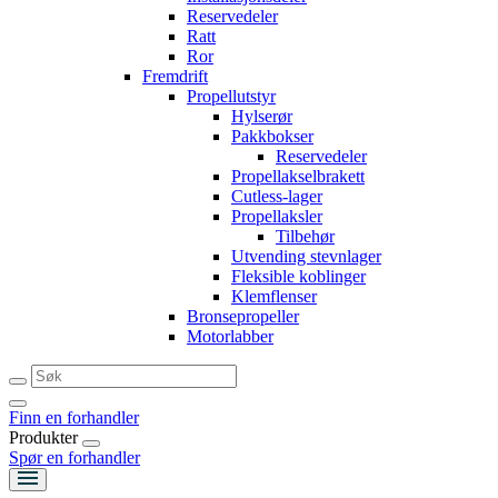
Reservedeler
Ratt
Ror
Fremdrift
Propellutstyr
Hylserør
Pakkbokser
Reservedeler
Propellakselbrakett
Cutless-lager
Propellaksler
Tilbehør
Utvending stevnlager
Fleksible koblinger
Klemflenser
Bronsepropeller
Motorlabber
Finn en forhandler
Produkter
Spør en forhandler