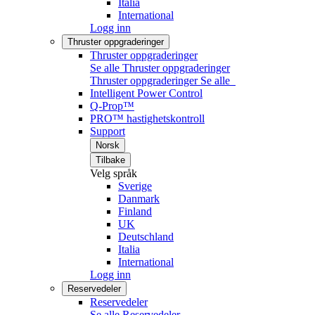
Italia
International
Logg inn
Thruster oppgraderinger
Thruster oppgraderinger
Se alle Thruster oppgraderinger
Thruster oppgraderinger
Se alle
Intelligent Power Control
Q-Prop™
PRO™ hastighetskontroll
Support
Norsk
Tilbake
Velg språk
Sverige
Danmark
Finland
UK
Deutschland
Italia
International
Logg inn
Reservedeler
Reservedeler
Se alle Reservedeler