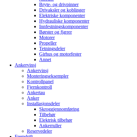
Bryte- og drivpinner
Drivaksler og koblinger
Elektriske komponenter
Hydrauliske komponenter
Innfestningskomponenter
Børster og fjærer
Motorer
Propeller
Tetningsdeler
Girhus og motorfester
Annet
Ankervinsj
Ankervinsj
Monteringseksempler
Kontrollpanel
Fjernkontroll
Ankertau
Anker
Installasjonsdeler
Skroggjennomføring
Tilbehør
Elektrisk tilbehør
Ankerruller
Reservedeler
Fremdrift