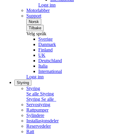
Logg inn
Motorlabber
Support
Norsk
Tilbake
Velg språk
Sverige
Danmark
Finland
UK
Deutschland
Italia
International
Logg inn
Styring
Styring
Se alle Styring
Styring
Se alle
Servostyring
Rattpumper
Sylindere
Installasjonsdeler
Reservedeler
Ratt