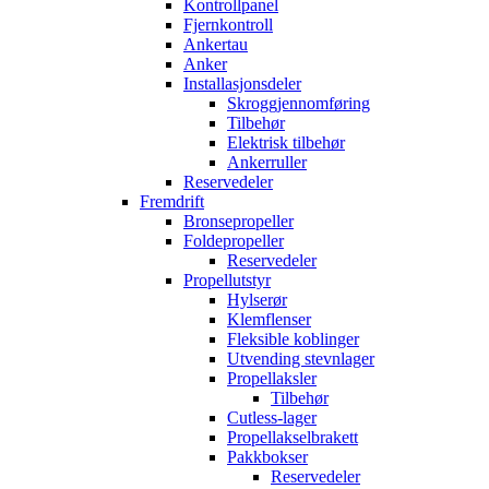
Kontrollpanel
Fjernkontroll
Ankertau
Anker
Installasjonsdeler
Skroggjennomføring
Tilbehør
Elektrisk tilbehør
Ankerruller
Reservedeler
Fremdrift
Bronsepropeller
Foldepropeller
Reservedeler
Propellutstyr
Hylserør
Klemflenser
Fleksible koblinger
Utvending stevnlager
Propellaksler
Tilbehør
Cutless-lager
Propellakselbrakett
Pakkbokser
Reservedeler