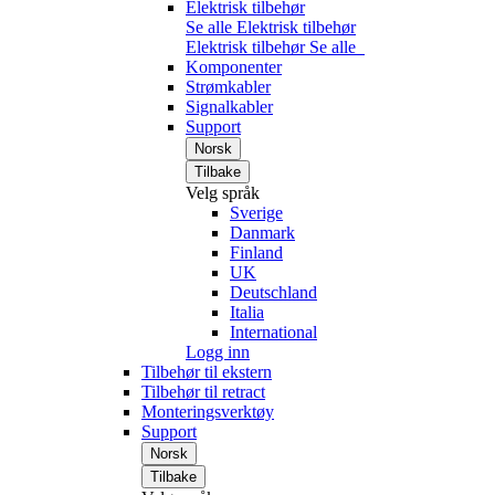
Elektrisk tilbehør
Se alle Elektrisk tilbehør
Elektrisk tilbehør
Se alle
Komponenter
Strømkabler
Signalkabler
Support
Norsk
Tilbake
Velg språk
Sverige
Danmark
Finland
UK
Deutschland
Italia
International
Logg inn
Tilbehør til ekstern
Tilbehør til retract
Monteringsverktøy
Support
Norsk
Tilbake