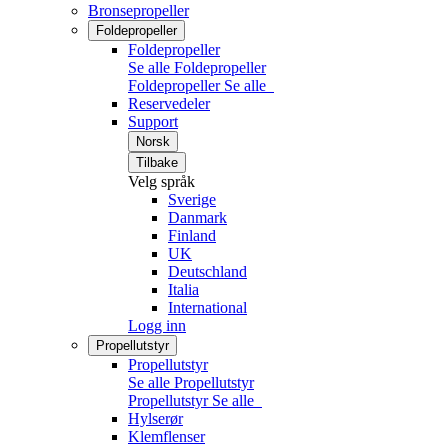
Bronsepropeller
Foldepropeller
Foldepropeller
Se alle Foldepropeller
Foldepropeller
Se alle
Reservedeler
Support
Norsk
Tilbake
Velg språk
Sverige
Danmark
Finland
UK
Deutschland
Italia
International
Logg inn
Propellutstyr
Propellutstyr
Se alle Propellutstyr
Propellutstyr
Se alle
Hylserør
Klemflenser