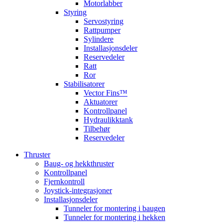
Motorlabber
Styring
Servostyring
Rattpumper
Sylindere
Installasjonsdeler
Reservedeler
Ratt
Ror
Stabilisatorer
Vector Fins™
Aktuatorer
Kontrollpanel
Hydraulikktank
Tilbehør
Reservedeler
Thruster
Baug- og hekkthruster
Kontrollpanel
Fjernkontroll
Joystick-integrasjoner
Installasjonsdeler
Tunneler for montering i baugen
Tunneler for montering i hekken