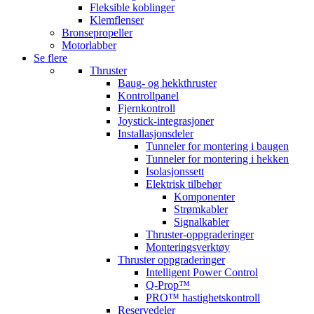
Fleksible koblinger
Klemflenser
Bronsepropeller
Motorlabber
Se flere
Thruster
Baug- og hekkthruster
Kontrollpanel
Fjernkontroll
Joystick-integrasjoner
Installasjonsdeler
Tunneler for montering i baugen
Tunneler for montering i hekken
Isolasjonssett
Elektrisk tilbehør
Komponenter
Strømkabler
Signalkabler
Thruster-oppgraderinger
Monteringsverktøy
Thruster oppgraderinger
Intelligent Power Control
Q-Prop™
PRO™ hastighetskontroll
Reservedeler