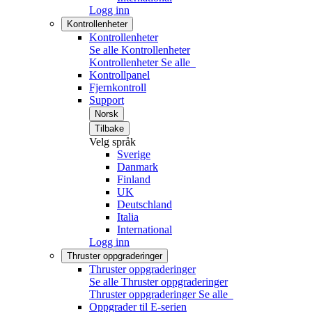
Logg inn
Kontrollenheter
Kontrollenheter
Se alle Kontrollenheter
Kontrollenheter
Se alle
Kontrollpanel
Fjernkontroll
Support
Norsk
Tilbake
Velg språk
Sverige
Danmark
Finland
UK
Deutschland
Italia
International
Logg inn
Thruster oppgraderinger
Thruster oppgraderinger
Se alle Thruster oppgraderinger
Thruster oppgraderinger
Se alle
Oppgrader til E-serien