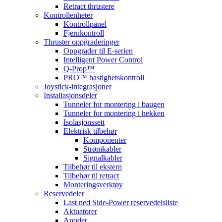
Retract thrustere
Kontrollenheter
Kontrollpanel
Fjernkontroll
Thruster oppgraderinger
Oppgrader til E-serien
Intelligent Power Control
Q-Prop™
PRO™ hastighetskontroll
Joystick-integrasjoner
Installasjonsdeler
Tunneler for montering i baugen
Tunneler for montering i hekken
Isolasjonssett
Elektrisk tilbehør
Komponenter
Strømkabler
Signalkabler
Tilbehør til ekstern
Tilbehør til retract
Monteringsverktøy
Reservedeler
Last ned Side-Power reservedelsliste
Aktuatorer
Anoder