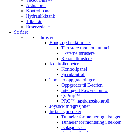
Vector Fins™
Aktuatorer
Kontrollpanel
Hydraulikktank
Tilbehør
Reservedeler
Se flere
Thruster
Baug- og hekkthruster
Thrustere montert i tunnel
Eksterne thrustere
Retract thrustere
Kontrollenheter
Kontrollpanel
Fjernkontroll
Thruster oppgraderinger
Oppgrader til E-serien
Intelligent Power Control
Q-Prop™
PRO™ hastighetskontroll
Joystick-integrasjoner
Installasjonsdeler
Tunneler for montering i baugen
Tunneler for montering i hekken
Isolasjonssett