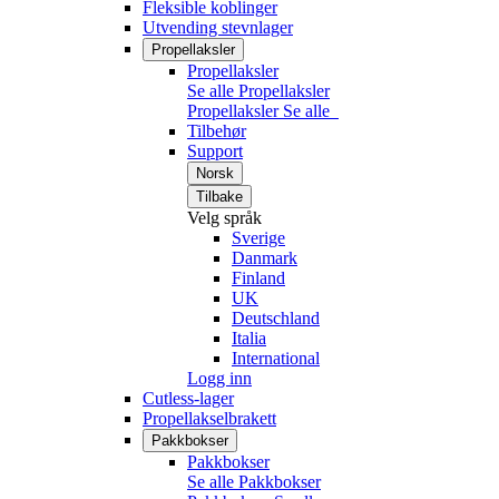
Fleksible koblinger
Utvending stevnlager
Propellaksler
Propellaksler
Se alle Propellaksler
Propellaksler
Se alle
Tilbehør
Support
Norsk
Tilbake
Velg språk
Sverige
Danmark
Finland
UK
Deutschland
Italia
International
Logg inn
Cutless-lager
Propellakselbrakett
Pakkbokser
Pakkbokser
Se alle Pakkbokser