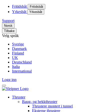
Fritidsbåt
Fritidsbåt
Yrkesbåt
Yrkesbåt
Support
Norsk
Tilbake
Velg språk
Sverige
Danmark
Finland
UK
Deutschland
Italia
International
Logg inn
Thruster
Baug- og hekkthruster
Thrustere montert i tunnel
Eksterne thrustere