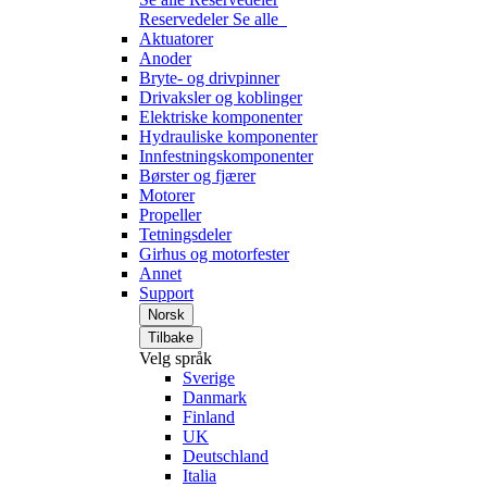
Reservedeler
Se alle
Aktuatorer
Anoder
Bryte- og drivpinner
Drivaksler og koblinger
Elektriske komponenter
Hydrauliske komponenter
Innfestningskomponenter
Børster og fjærer
Motorer
Propeller
Tetningsdeler
Girhus og motorfester
Annet
Support
Norsk
Tilbake
Velg språk
Sverige
Danmark
Finland
UK
Deutschland
Italia