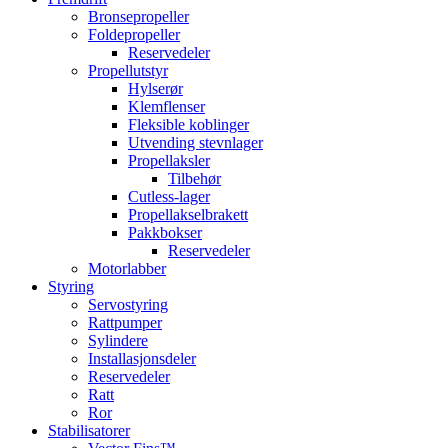
Bronsepropeller
Foldepropeller
Reservedeler
Propellutstyr
Hylserør
Klemflenser
Fleksible koblinger
Utvending stevnlager
Propellaksler
Tilbehør
Cutless-lager
Propellakselbrakett
Pakkbokser
Reservedeler
Motorlabber
Styring
Servostyring
Rattpumper
Sylindere
Installasjonsdeler
Reservedeler
Ratt
Ror
Stabilisatorer