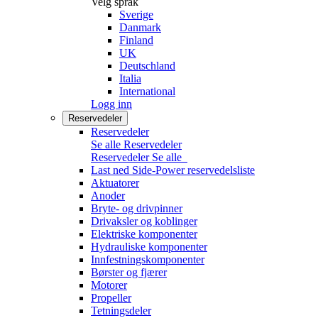
Velg språk
Sverige
Danmark
Finland
UK
Deutschland
Italia
International
Logg inn
Reservedeler
Reservedeler
Se alle Reservedeler
Reservedeler
Se alle
Last ned Side-Power reservedelsliste
Aktuatorer
Anoder
Bryte- og drivpinner
Drivaksler og koblinger
Elektriske komponenter
Hydrauliske komponenter
Innfestningskomponenter
Børster og fjærer
Motorer
Propeller
Tetningsdeler