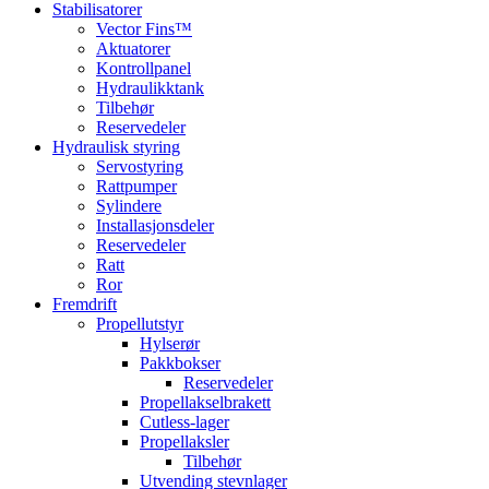
Stabilisatorer
Vector Fins™
Aktuatorer
Kontrollpanel
Hydraulikktank
Tilbehør
Reservedeler
Hydraulisk styring
Servostyring
Rattpumper
Sylindere
Installasjonsdeler
Reservedeler
Ratt
Ror
Fremdrift
Propellutstyr
Hylserør
Pakkbokser
Reservedeler
Propellakselbrakett
Cutless-lager
Propellaksler
Tilbehør
Utvending stevnlager