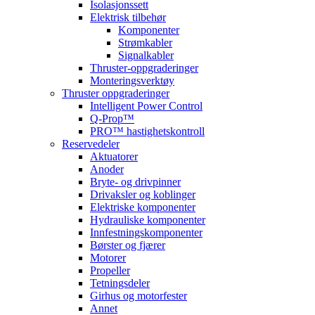
Isolasjonssett
Elektrisk tilbehør
Komponenter
Strømkabler
Signalkabler
Thruster-oppgraderinger
Monteringsverktøy
Thruster oppgraderinger
Intelligent Power Control
Q-Prop™
PRO™ hastighetskontroll
Reservedeler
Aktuatorer
Anoder
Bryte- og drivpinner
Drivaksler og koblinger
Elektriske komponenter
Hydrauliske komponenter
Innfestningskomponenter
Børster og fjærer
Motorer
Propeller
Tetningsdeler
Girhus og motorfester
Annet