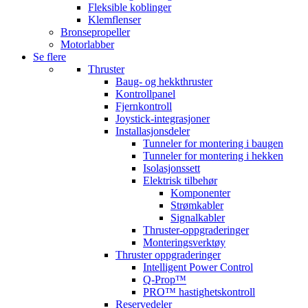
Fleksible koblinger
Klemflenser
Bronsepropeller
Motorlabber
Se flere
Thruster
Baug- og hekkthruster
Kontrollpanel
Fjernkontroll
Joystick-integrasjoner
Installasjonsdeler
Tunneler for montering i baugen
Tunneler for montering i hekken
Isolasjonssett
Elektrisk tilbehør
Komponenter
Strømkabler
Signalkabler
Thruster-oppgraderinger
Monteringsverktøy
Thruster oppgraderinger
Intelligent Power Control
Q-Prop™
PRO™ hastighetskontroll
Reservedeler