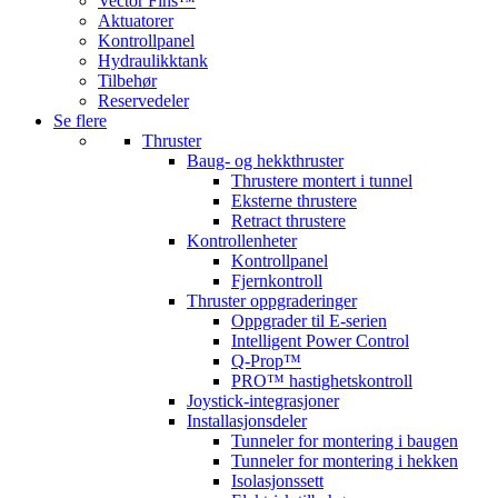
Vector Fins™
Aktuatorer
Kontrollpanel
Hydraulikktank
Tilbehør
Reservedeler
Se flere
Thruster
Baug- og hekkthruster
Thrustere montert i tunnel
Eksterne thrustere
Retract thrustere
Kontrollenheter
Kontrollpanel
Fjernkontroll
Thruster oppgraderinger
Oppgrader til E-serien
Intelligent Power Control
Q-Prop™
PRO™ hastighetskontroll
Joystick-integrasjoner
Installasjonsdeler
Tunneler for montering i baugen
Tunneler for montering i hekken
Isolasjonssett