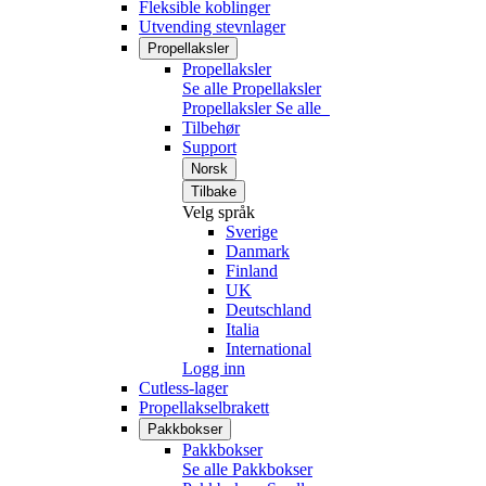
Fleksible koblinger
Utvending stevnlager
Propellaksler
Propellaksler
Se alle Propellaksler
Propellaksler
Se alle
Tilbehør
Support
Norsk
Tilbake
Velg språk
Sverige
Danmark
Finland
UK
Deutschland
Italia
International
Logg inn
Cutless-lager
Propellakselbrakett
Pakkbokser
Pakkbokser
Se alle Pakkbokser