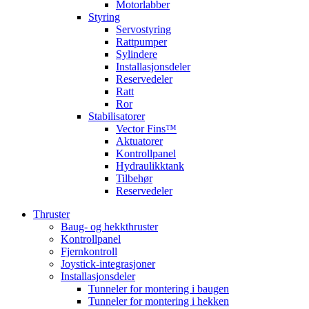
Motorlabber
Styring
Servostyring
Rattpumper
Sylindere
Installasjonsdeler
Reservedeler
Ratt
Ror
Stabilisatorer
Vector Fins™
Aktuatorer
Kontrollpanel
Hydraulikktank
Tilbehør
Reservedeler
Thruster
Baug- og hekkthruster
Kontrollpanel
Fjernkontroll
Joystick-integrasjoner
Installasjonsdeler
Tunneler for montering i baugen
Tunneler for montering i hekken