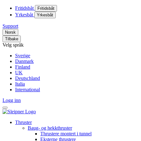
Fritidsbåt
Fritidsbåt
Yrkesbåt
Yrkesbåt
Support
Norsk
Tilbake
Velg språk
Sverige
Danmark
Finland
UK
Deutschland
Italia
International
Logg inn
Thruster
Baug- og hekkthruster
Thrustere montert i tunnel
Eksterne thrustere