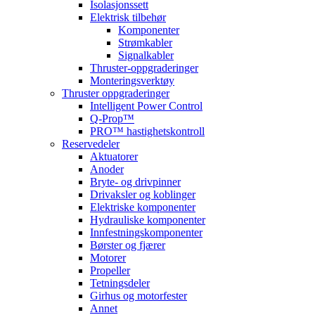
Isolasjonssett
Elektrisk tilbehør
Komponenter
Strømkabler
Signalkabler
Thruster-oppgraderinger
Monteringsverktøy
Thruster oppgraderinger
Intelligent Power Control
Q-Prop™
PRO™ hastighetskontroll
Reservedeler
Aktuatorer
Anoder
Bryte- og drivpinner
Drivaksler og koblinger
Elektriske komponenter
Hydrauliske komponenter
Innfestningskomponenter
Børster og fjærer
Motorer
Propeller
Tetningsdeler
Girhus og motorfester
Annet