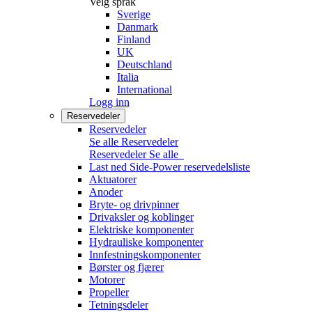
Velg språk
Sverige
Danmark
Finland
UK
Deutschland
Italia
International
Logg inn
Reservedeler
Reservedeler
Se alle Reservedeler
Reservedeler
Se alle
Last ned Side-Power reservedelsliste
Aktuatorer
Anoder
Bryte- og drivpinner
Drivaksler og koblinger
Elektriske komponenter
Hydrauliske komponenter
Innfestningskomponenter
Børster og fjærer
Motorer
Propeller
Tetningsdeler