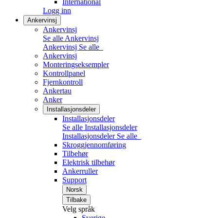
International
Logg inn
Ankervinsj
Ankervinsj
Se alle Ankervinsj
Ankervinsj
Se alle
Ankervinsj
Monteringseksempler
Kontrollpanel
Fjernkontroll
Ankertau
Anker
Installasjonsdeler
Installasjonsdeler
Se alle Installasjonsdeler
Installasjonsdeler
Se alle
Skroggjennomføring
Tilbehør
Elektrisk tilbehør
Ankerruller
Support
Norsk
Tilbake
Velg språk
Sverige