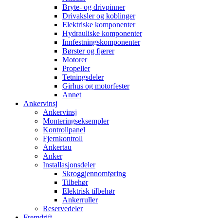
Bryte- og drivpinner
Drivaksler og koblinger
Elektriske komponenter
Hydrauliske komponenter
Innfestningskomponenter
Børster og fjærer
Motorer
Propeller
Tetningsdeler
Girhus og motorfester
Annet
Ankervinsj
Ankervinsj
Monteringseksempler
Kontrollpanel
Fjernkontroll
Ankertau
Anker
Installasjonsdeler
Skroggjennomføring
Tilbehør
Elektrisk tilbehør
Ankerruller
Reservedeler
Fremdrift