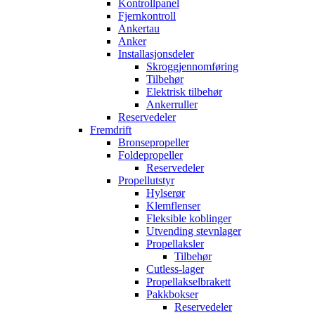
Kontrollpanel
Fjernkontroll
Ankertau
Anker
Installasjonsdeler
Skroggjennomføring
Tilbehør
Elektrisk tilbehør
Ankerruller
Reservedeler
Fremdrift
Bronsepropeller
Foldepropeller
Reservedeler
Propellutstyr
Hylserør
Klemflenser
Fleksible koblinger
Utvending stevnlager
Propellaksler
Tilbehør
Cutless-lager
Propellakselbrakett
Pakkbokser
Reservedeler