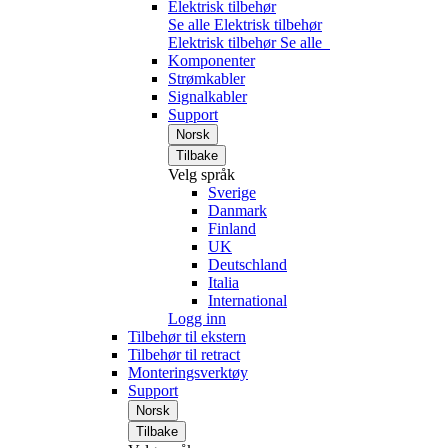
Elektrisk tilbehør
Se alle Elektrisk tilbehør
Elektrisk tilbehør
Se alle
Komponenter
Strømkabler
Signalkabler
Support
Norsk
Tilbake
Velg språk
Sverige
Danmark
Finland
UK
Deutschland
Italia
International
Logg inn
Tilbehør til ekstern
Tilbehør til retract
Monteringsverktøy
Support
Norsk
Tilbake