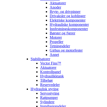
Aktuatorer
Anoder
Bryte- og drivpinner
Drivaksler og koblinger
Elektriske komponenter
Hydrauliske komponenter
Innfestningskomponenter
Børster og fjærer
Motorer
Propeller
Tetningsdeler
Girhus og motorfester
Annet
Stabilisatorer
Vector Fins™
Aktuatorer
Kontrollpanel
Hydraulikktank
Tilbehør
Reservedeler
Hydraulisk styring
Servostyring
Rattpumper
Sylindere
Installasjonsdeler