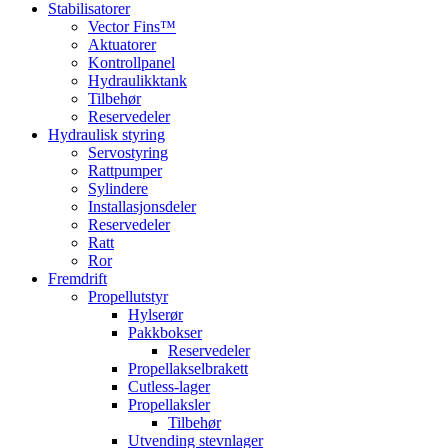
Stabilisatorer
Vector Fins™
Aktuatorer
Kontrollpanel
Hydraulikktank
Tilbehør
Reservedeler
Hydraulisk styring
Servostyring
Rattpumper
Sylindere
Installasjonsdeler
Reservedeler
Ratt
Ror
Fremdrift
Propellutstyr
Hylserør
Pakkbokser
Reservedeler
Propellakselbrakett
Cutless-lager
Propellaksler
Tilbehør
Utvending stevnlager