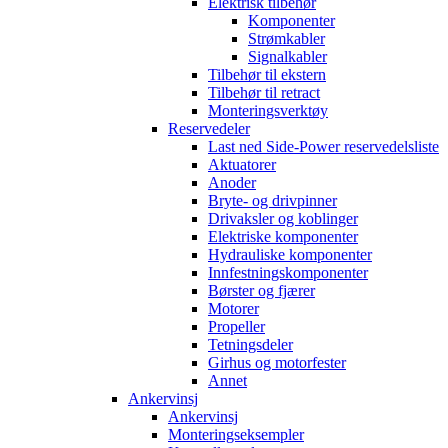
Elektrisk tilbehør
Komponenter
Strømkabler
Signalkabler
Tilbehør til ekstern
Tilbehør til retract
Monteringsverktøy
Reservedeler
Last ned Side-Power reservedelsliste
Aktuatorer
Anoder
Bryte- og drivpinner
Drivaksler og koblinger
Elektriske komponenter
Hydrauliske komponenter
Innfestningskomponenter
Børster og fjærer
Motorer
Propeller
Tetningsdeler
Girhus og motorfester
Annet
Ankervinsj
Ankervinsj
Monteringseksempler