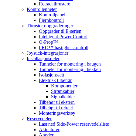
Retract thrustere
Kontrollenheter
Kontrollpanel
Fjernkontroll
Thruster oppgraderinger
Oppgrader til E-serien
Intelligent Power Control
Q-Prop™
PRO™ hastighetskontroll
Joystick-integrasjoner
Installasjonsdeler
Tunneler for montering i baugen
Tunneler for montering i hekken
Isolasjonssett
Elektrisk tilbehør
Komponenter
Strømkabler
Signalkabler
Tilbehør til ekstern
Tilbehør til retract
Monteringsverktøy
Reservedeler
Last ned Side-Power reservedelsliste
Aktuatorer
Anoder