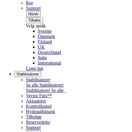
Ror
Support
Norsk
Tilbake
Velg språk
Sverige
Danmark
Finland
UK
Deutschland
Italia
International
Logg inn
Stabilisatorer
Stabilisatorer
Se alle Stabilisatorer
Stabilisatorer
Se alle
Vector Fins™
Aktuatorer
Kontrollpanel
Hydraulikktank
Tilbehør
Reservedeler
Support