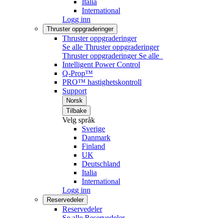
Italia
International
Logg inn
Thruster oppgraderinger
Thruster oppgraderinger
Se alle Thruster oppgraderinger
Thruster oppgraderinger
Se alle
Intelligent Power Control
Q-Prop™
PRO™ hastighetskontroll
Support
Norsk
Tilbake
Velg språk
Sverige
Danmark
Finland
UK
Deutschland
Italia
International
Logg inn
Reservedeler
Reservedeler
Se alle Reservedeler