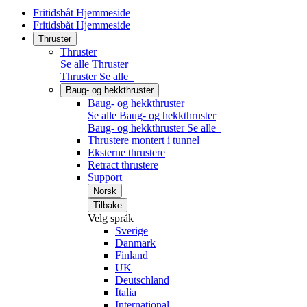
Fritidsbåt Hjemmeside
Fritidsbåt Hjemmeside
Thruster
Thruster
Se alle Thruster
Thruster
Se alle
Baug- og hekkthruster
Baug- og hekkthruster
Se alle Baug- og hekkthruster
Baug- og hekkthruster
Se alle
Thrustere montert i tunnel
Eksterne thrustere
Retract thrustere
Support
Norsk
Tilbake
Velg språk
Sverige
Danmark
Finland
UK
Deutschland
Italia
International