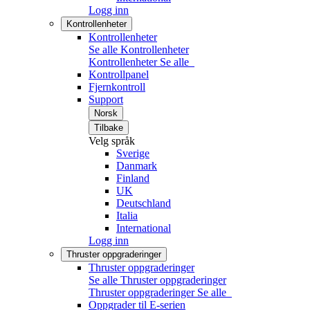
Logg inn
Kontrollenheter
Kontrollenheter
Se alle Kontrollenheter
Kontrollenheter
Se alle
Kontrollpanel
Fjernkontroll
Support
Norsk
Tilbake
Velg språk
Sverige
Danmark
Finland
UK
Deutschland
Italia
International
Logg inn
Thruster oppgraderinger
Thruster oppgraderinger
Se alle Thruster oppgraderinger
Thruster oppgraderinger
Se alle
Oppgrader til E-serien