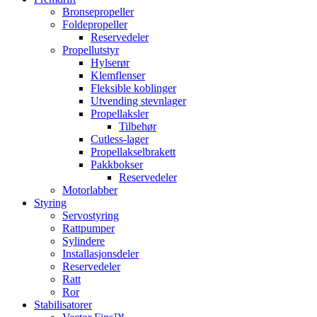
Bronsepropeller
Foldepropeller
Reservedeler
Propellutstyr
Hylserør
Klemflenser
Fleksible koblinger
Utvending stevnlager
Propellaksler
Tilbehør
Cutless-lager
Propellakselbrakett
Pakkbokser
Reservedeler
Motorlabber
Styring
Servostyring
Rattpumper
Sylindere
Installasjonsdeler
Reservedeler
Ratt
Ror
Stabilisatorer