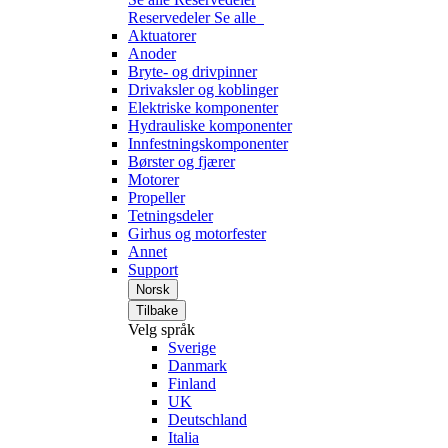
Reservedeler
Se alle
Aktuatorer
Anoder
Bryte- og drivpinner
Drivaksler og koblinger
Elektriske komponenter
Hydrauliske komponenter
Innfestningskomponenter
Børster og fjærer
Motorer
Propeller
Tetningsdeler
Girhus og motorfester
Annet
Support
Norsk
Tilbake
Velg språk
Sverige
Danmark
Finland
UK
Deutschland
Italia