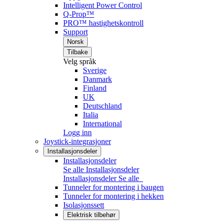
Intelligent Power Control
Q-Prop™
PRO™ hastighetskontroll
Support
Norsk
Tilbake
Velg språk
Sverige
Danmark
Finland
UK
Deutschland
Italia
International
Logg inn
Joystick-integrasjoner
Installasjonsdeler
Installasjonsdeler
Se alle Installasjonsdeler
Installasjonsdeler
Se alle
Tunneler for montering i baugen
Tunneler for montering i hekken
Isolasjonssett
Elektrisk tilbehør