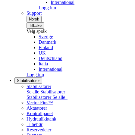
International
Logg inn
Support
Norsk
Tilbake
Velg språk
Sverige
Danmark
Finland
UK
Deutschland
Italia
International
Logg inn
Stabilisatorer
Stabilisatorer
Se alle Stabilisatorer
Stabilisatorer
Se alle
Vector Fins™
Aktuatorer
Kontrollpanel
Hydraulikktank
Tilbehør
Reservedeler