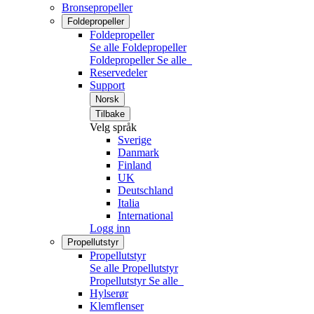
Bronsepropeller
Foldepropeller
Foldepropeller
Se alle Foldepropeller
Foldepropeller
Se alle
Reservedeler
Support
Norsk
Tilbake
Velg språk
Sverige
Danmark
Finland
UK
Deutschland
Italia
International
Logg inn
Propellutstyr
Propellutstyr
Se alle Propellutstyr
Propellutstyr
Se alle
Hylserør
Klemflenser