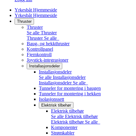
Yrkesbåt Hjemmeside
Yrkesbåt Hjemmeside
Thruster
Thruster
Se alle Thruster
Thruster
Se alle
Baug- og hekkthruster
Kontrollpanel
Fjernkontroll
Joystick-integrasjoner
Installasjonsdeler
Installasjonsdeler
Se alle Installasjonsdeler
Installasjonsdeler
Se alle
Tunneler for montering i baugen
Tunneler for montering i hekken
Isolasjonssett
Elektrisk tilbehør
Elektrisk tilbehør
Se alle Elektrisk tilbehør
Elektrisk tilbehør
Se alle
Komponenter
Strømkabler