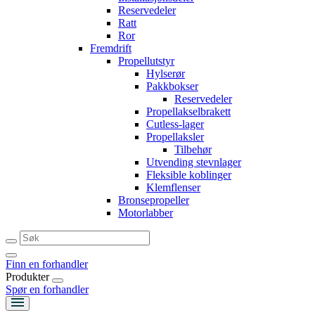
Reservedeler
Ratt
Ror
Fremdrift
Propellutstyr
Hylserør
Pakkbokser
Reservedeler
Propellakselbrakett
Cutless-lager
Propellaksler
Tilbehør
Utvending stevnlager
Fleksible koblinger
Klemflenser
Bronsepropeller
Motorlabber
Finn en forhandler
Produkter
Spør en forhandler