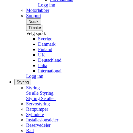
Logg inn
Motorlabber
Support
Norsk
Tilbake
Velg språk
Sverige
Danmark
Finland
UK
Deutschland
Italia
International
Logg inn
Styring
Styring
Se alle Styring
Styring
Se alle
Servostyring
Rattpumper
Sylindere
Installasjonsdeler
Reservedeler
Ratt