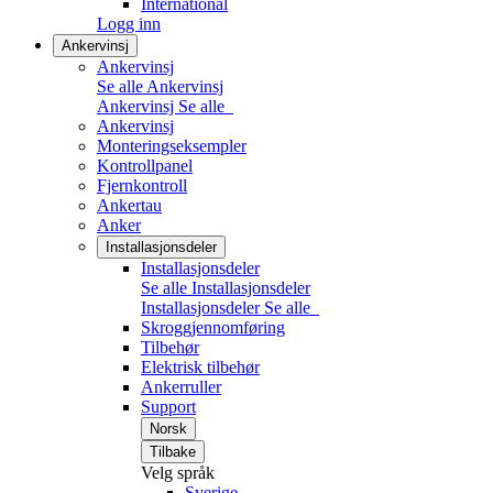
International
Logg inn
Ankervinsj
Ankervinsj
Se alle Ankervinsj
Ankervinsj
Se alle
Ankervinsj
Monteringseksempler
Kontrollpanel
Fjernkontroll
Ankertau
Anker
Installasjonsdeler
Installasjonsdeler
Se alle Installasjonsdeler
Installasjonsdeler
Se alle
Skroggjennomføring
Tilbehør
Elektrisk tilbehør
Ankerruller
Support
Norsk
Tilbake
Velg språk
Sverige