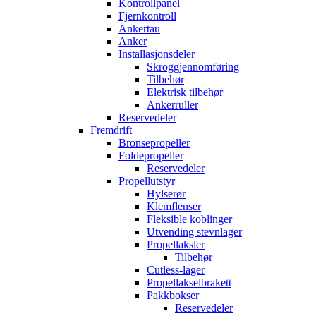
Kontrollpanel
Fjernkontroll
Ankertau
Anker
Installasjonsdeler
Skroggjennomføring
Tilbehør
Elektrisk tilbehør
Ankerruller
Reservedeler
Fremdrift
Bronsepropeller
Foldepropeller
Reservedeler
Propellutstyr
Hylserør
Klemflenser
Fleksible koblinger
Utvending stevnlager
Propellaksler
Tilbehør
Cutless-lager
Propellakselbrakett
Pakkbokser
Reservedeler