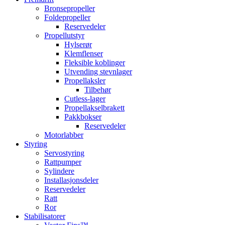
Bronsepropeller
Foldepropeller
Reservedeler
Propellutstyr
Hylserør
Klemflenser
Fleksible koblinger
Utvending stevnlager
Propellaksler
Tilbehør
Cutless-lager
Propellakselbrakett
Pakkbokser
Reservedeler
Motorlabber
Styring
Servostyring
Rattpumper
Sylindere
Installasjonsdeler
Reservedeler
Ratt
Ror
Stabilisatorer