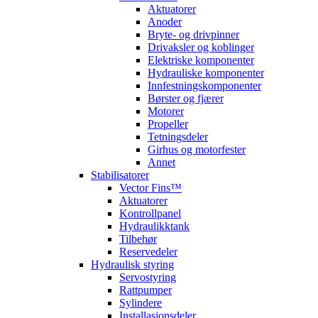
Aktuatorer
Anoder
Bryte- og drivpinner
Drivaksler og koblinger
Elektriske komponenter
Hydrauliske komponenter
Innfestningskomponenter
Børster og fjærer
Motorer
Propeller
Tetningsdeler
Girhus og motorfester
Annet
Stabilisatorer
Vector Fins™
Aktuatorer
Kontrollpanel
Hydraulikktank
Tilbehør
Reservedeler
Hydraulisk styring
Servostyring
Rattpumper
Sylindere
Installasjonsdeler