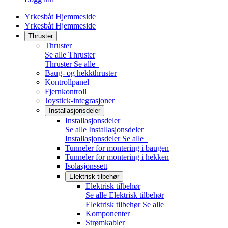
Yrkesbåt Hjemmeside
Yrkesbåt Hjemmeside
Thruster
Thruster
Se alle Thruster
Thruster
Se alle
Baug- og hekkthruster
Kontrollpanel
Fjernkontroll
Joystick-integrasjoner
Installasjonsdeler
Installasjonsdeler
Se alle Installasjonsdeler
Installasjonsdeler
Se alle
Tunneler for montering i baugen
Tunneler for montering i hekken
Isolasjonssett
Elektrisk tilbehør
Elektrisk tilbehør
Se alle Elektrisk tilbehør
Elektrisk tilbehør
Se alle
Komponenter
Strømkabler