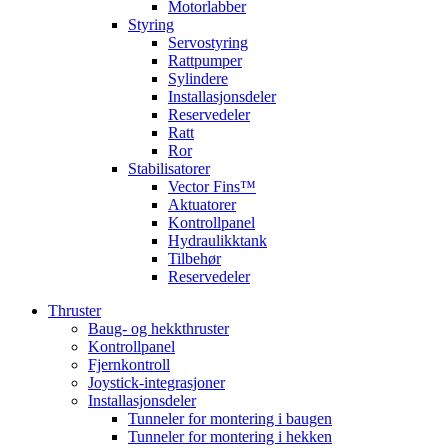
Motorlabber
Styring
Servostyring
Rattpumper
Sylindere
Installasjonsdeler
Reservedeler
Ratt
Ror
Stabilisatorer
Vector Fins™
Aktuatorer
Kontrollpanel
Hydraulikktank
Tilbehør
Reservedeler
Thruster
Baug- og hekkthruster
Kontrollpanel
Fjernkontroll
Joystick-integrasjoner
Installasjonsdeler
Tunneler for montering i baugen
Tunneler for montering i hekken