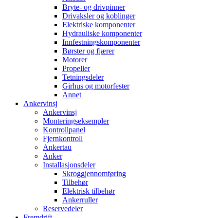
Bryte- og drivpinner
Drivaksler og koblinger
Elektriske komponenter
Hydrauliske komponenter
Innfestningskomponenter
Børster og fjærer
Motorer
Propeller
Tetningsdeler
Girhus og motorfester
Annet
Ankervinsj
Ankervinsj
Monteringseksempler
Kontrollpanel
Fjernkontroll
Ankertau
Anker
Installasjonsdeler
Skroggjennomføring
Tilbehør
Elektrisk tilbehør
Ankerruller
Reservedeler
Fremdrift