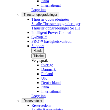
Italia
International
Logg inn
Thruster oppgraderinger
Thruster oppgraderinger
Se alle Thruster oppgraderinger
Thruster oppgraderinger
Se alle
Intelligent Power Control
Q-Prop™
PRO™ hastighetskontroll
Support
Norsk
Tilbake
Velg språk
Sverige
Danmark
Finland
UK
Deutschland
Italia
International
Logg inn
Reservedeler
Reservedeler
Se alle Reservedeler