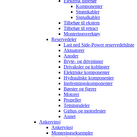
Elektrisk tilbehør
Komponenter
Strømkabler
Signalkabler
Tilbehør til ekstern
Tilbehør til retract
Monteringsverktøy
Reservedeler
Last ned Side-Power reservedelsliste
Aktuatorer
Anoder
Bryte- og drivpinner
Drivaksler og koblinger
Elektriske komponenter
Hydrauliske komponenter
Innfestningskomponenter
Børster og fjærer
Motorer
Propeller
Tetningsdeler
Girhus og motorfester
Annet
Ankervinsj
Ankervinsj
Monteringseksempler