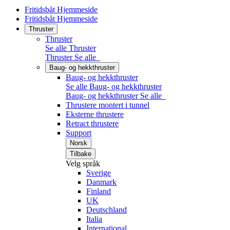
Fritidsbåt Hjemmeside
Fritidsbåt Hjemmeside
Thruster
Thruster
Se alle Thruster
Thruster
Se alle
Baug- og hekkthruster
Baug- og hekkthruster
Se alle Baug- og hekkthruster
Baug- og hekkthruster
Se alle
Thrustere montert i tunnel
Eksterne thrustere
Retract thrustere
Support
Norsk
Tilbake
Velg språk
Sverige
Danmark
Finland
UK
Deutschland
Italia
International