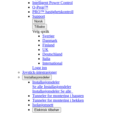
Intelligent Power Control
Q-Prop™
PRO™ hastighetskontroll
Support
Norsk
Tilbake
Velg språk
Sverige
Danmark
Finland
UK
Deutschland
Italia
International
Logg inn
Joystick-integrasjoner
Installasjonsdeler
Installasjonsdeler
Se alle Installasjonsdeler
Installasjonsdeler
Se alle
Tunneler for montering i baugen
Tunneler for montering i hekken
Isolasjonssett
Elektrisk tilbehør