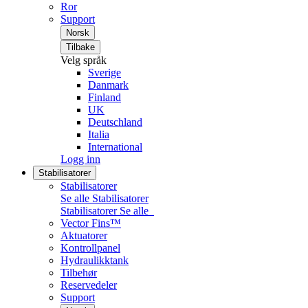
Ror
Support
Norsk
Tilbake
Velg språk
Sverige
Danmark
Finland
UK
Deutschland
Italia
International
Logg inn
Stabilisatorer
Stabilisatorer
Se alle Stabilisatorer
Stabilisatorer
Se alle
Vector Fins™
Aktuatorer
Kontrollpanel
Hydraulikktank
Tilbehør
Reservedeler
Support