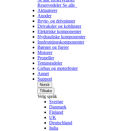
Reservedeler
Se alle
Aktuatorer
Anoder
Bryte- og drivpinner
Drivaksler og koblinger
Elektriske komponenter
Hydrauliske komponenter
Innfestningskomponenter
Børster og fjærer
Motorer
Propeller
Tetningsdeler
Girhus og motorfester
Annet
Support
Norsk
Tilbake
Velg språk
Sverige
Danmark
Finland
UK
Deutschland
Italia