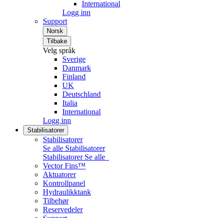
International
Logg inn
Support
Norsk
Tilbake
Velg språk
Sverige
Danmark
Finland
UK
Deutschland
Italia
International
Logg inn
Stabilisatorer
Stabilisatorer
Se alle Stabilisatorer
Stabilisatorer
Se alle
Vector Fins™
Aktuatorer
Kontrollpanel
Hydraulikktank
Tilbehør
Reservedeler