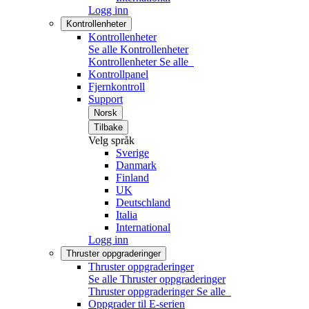
Logg inn
Kontrollenheter
Kontrollenheter
Se alle Kontrollenheter
Kontrollenheter
Se alle
Kontrollpanel
Fjernkontroll
Support
Norsk
Tilbake
Velg språk
Sverige
Danmark
Finland
UK
Deutschland
Italia
International
Logg inn
Thruster oppgraderinger
Thruster oppgraderinger
Se alle Thruster oppgraderinger
Thruster oppgraderinger
Se alle
Oppgrader til E-serien