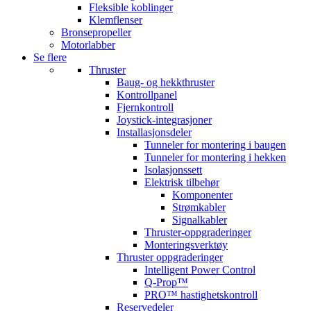
Fleksible koblinger
Klemflenser
Bronsepropeller
Motorlabber
Se flere
Thruster
Baug- og hekkthruster
Kontrollpanel
Fjernkontroll
Joystick-integrasjoner
Installasjonsdeler
Tunneler for montering i baugen
Tunneler for montering i hekken
Isolasjonssett
Elektrisk tilbehør
Komponenter
Strømkabler
Signalkabler
Thruster-oppgraderinger
Monteringsverktøy
Thruster oppgraderinger
Intelligent Power Control
Q-Prop™
PRO™ hastighetskontroll
Reservedeler