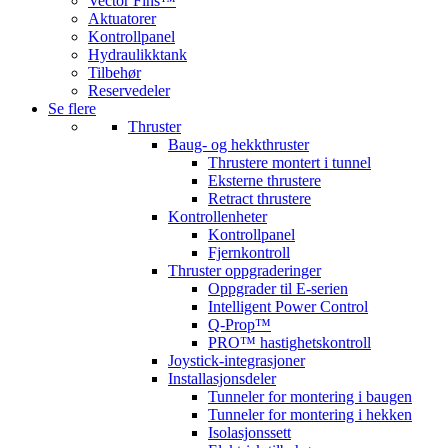
Vector Fins™
Aktuatorer
Kontrollpanel
Hydraulikktank
Tilbehør
Reservedeler
Se flere
Thruster
Baug- og hekkthruster
Thrustere montert i tunnel
Eksterne thrustere
Retract thrustere
Kontrollenheter
Kontrollpanel
Fjernkontroll
Thruster oppgraderinger
Oppgrader til E-serien
Intelligent Power Control
Q-Prop™
PRO™ hastighetskontroll
Joystick-integrasjoner
Installasjonsdeler
Tunneler for montering i baugen
Tunneler for montering i hekken
Isolasjonssett