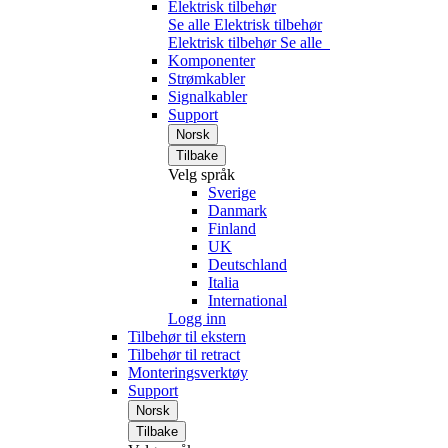
Elektrisk tilbehør
Se alle Elektrisk tilbehør
Elektrisk tilbehør
Se alle
Komponenter
Strømkabler
Signalkabler
Support
Norsk
Tilbake
Velg språk
Sverige
Danmark
Finland
UK
Deutschland
Italia
International
Logg inn
Tilbehør til ekstern
Tilbehør til retract
Monteringsverktøy
Support
Norsk
Tilbake