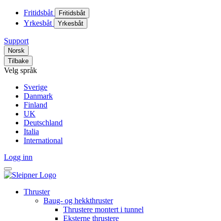
Fritidsbåt
Fritidsbåt
Yrkesbåt
Yrkesbåt
Support
Norsk
Tilbake
Velg språk
Sverige
Danmark
Finland
UK
Deutschland
Italia
International
Logg inn
Thruster
Baug- og hekkthruster
Thrustere montert i tunnel
Eksterne thrustere