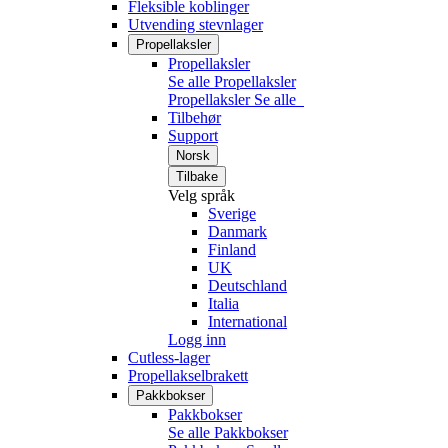
Fleksible koblinger
Utvending stevnlager
Propellaksler
Propellaksler
Se alle Propellaksler
Propellaksler
Se alle
Tilbehør
Support
Norsk
Tilbake
Velg språk
Sverige
Danmark
Finland
UK
Deutschland
Italia
International
Logg inn
Cutless-lager
Propellakselbrakett
Pakkbokser
Pakkbokser
Se alle Pakkbokser