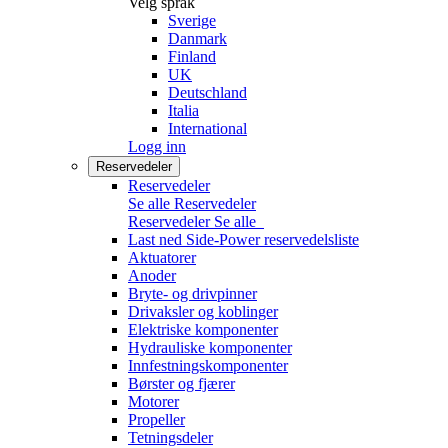
Velg språk
Sverige
Danmark
Finland
UK
Deutschland
Italia
International
Logg inn
Reservedeler
Reservedeler
Se alle Reservedeler
Reservedeler
Se alle
Last ned Side-Power reservedelsliste
Aktuatorer
Anoder
Bryte- og drivpinner
Drivaksler og koblinger
Elektriske komponenter
Hydrauliske komponenter
Innfestningskomponenter
Børster og fjærer
Motorer
Propeller
Tetningsdeler