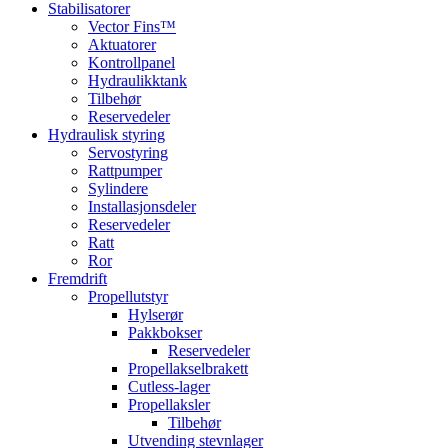
Stabilisatorer
Vector Fins™
Aktuatorer
Kontrollpanel
Hydraulikktank
Tilbehør
Reservedeler
Hydraulisk styring
Servostyring
Rattpumper
Sylindere
Installasjonsdeler
Reservedeler
Ratt
Ror
Fremdrift
Propellutstyr
Hylserør
Pakkbokser
Reservedeler
Propellakselbrakett
Cutless-lager
Propellaksler
Tilbehør
Utvending stevnlager