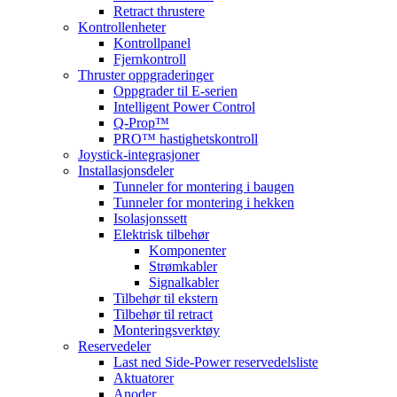
Retract thrustere
Kontrollenheter
Kontrollpanel
Fjernkontroll
Thruster oppgraderinger
Oppgrader til E-serien
Intelligent Power Control
Q-Prop™
PRO™ hastighetskontroll
Joystick-integrasjoner
Installasjonsdeler
Tunneler for montering i baugen
Tunneler for montering i hekken
Isolasjonssett
Elektrisk tilbehør
Komponenter
Strømkabler
Signalkabler
Tilbehør til ekstern
Tilbehør til retract
Monteringsverktøy
Reservedeler
Last ned Side-Power reservedelsliste
Aktuatorer
Anoder