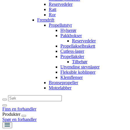
Reservedeler
Ratt
Ror
Fremdrift
Propellutstyr
Hylserør
Pakkbokser
Reservedeler
Propellakselbrakett
Cutless-lager
Propellaksler
Tilbehør
Utvending stevnlager
Fleksible koblinger
Klemflenser
Bronsepropeller
Motorlabber
Finn en forhandler
Produkter
Spør en forhandler