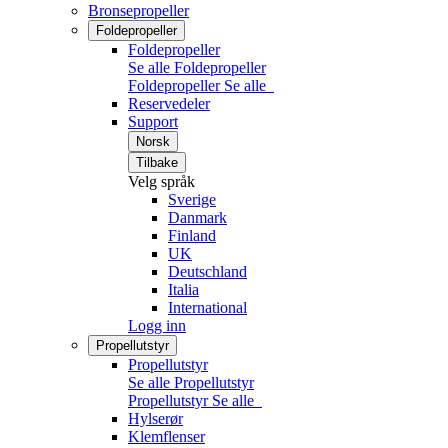
Bronsepropeller
Foldepropeller
Foldepropeller
Se alle Foldepropeller
Foldepropeller
Se alle
Reservedeler
Support
Norsk
Tilbake
Velg språk
Sverige
Danmark
Finland
UK
Deutschland
Italia
International
Logg inn
Propellutstyr
Propellutstyr
Se alle Propellutstyr
Propellutstyr
Se alle
Hylserør
Klemflenser