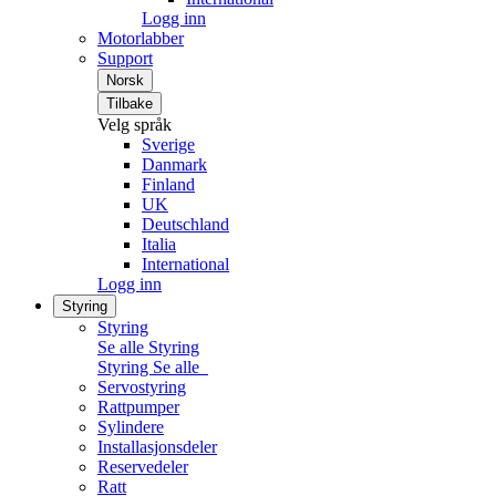
Logg inn
Motorlabber
Support
Norsk
Tilbake
Velg språk
Sverige
Danmark
Finland
UK
Deutschland
Italia
International
Logg inn
Styring
Styring
Se alle Styring
Styring
Se alle
Servostyring
Rattpumper
Sylindere
Installasjonsdeler
Reservedeler
Ratt