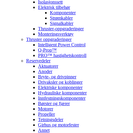
Isolasjonssett
Elektrisk tilbehør
Komponenter
Strømkabler
Signalkabler
Thruster-oppgraderinger
Monteringsverktøy
Thruster oppgraderinger
Intelligent Power Control
Q-Prop™
PRO™ hastighetskontroll
Reservedeler
Aktuatorer
Anoder
Bryte- og drivpinner
Drivaksler og koblinger
Elektriske komponenter
Hydrauliske komponenter
Innfestningskomponenter
Børster og fjærer
Motorer
Propeller
Tetningsdeler
Girhus og motorfester
Annet