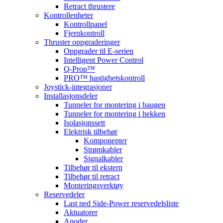
Retract thrustere
Kontrollenheter
Kontrollpanel
Fjernkontroll
Thruster oppgraderinger
Oppgrader til E-serien
Intelligent Power Control
Q-Prop™
PRO™ hastighetskontroll
Joystick-integrasjoner
Installasjonsdeler
Tunneler for montering i baugen
Tunneler for montering i hekken
Isolasjonssett
Elektrisk tilbehør
Komponenter
Strømkabler
Signalkabler
Tilbehør til ekstern
Tilbehør til retract
Monteringsverktøy
Reservedeler
Last ned Side-Power reservedelsliste
Aktuatorer
Anoder