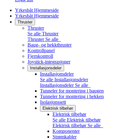
Yrkesbåt Hjemmeside
Yrkesbåt Hjemmeside
Thruster
Thruster
Se alle Thruster
Thruster
Se alle
Baug- og hekkthruster
Kontrollpanel
Fjernkontroll
Joystick-integrasjoner
Installasjonsdeler
Installasjonsdeler
Se alle Installasjonsdeler
Installasjonsdeler
Se alle
Tunneler for montering i baugen
Tunneler for montering i hekken
Isolasjonssett
Elektrisk tilbehør
Elektrisk tilbehør
Se alle Elektrisk tilbehør
Elektrisk tilbehør
Se alle
Komponenter
Strømkabler