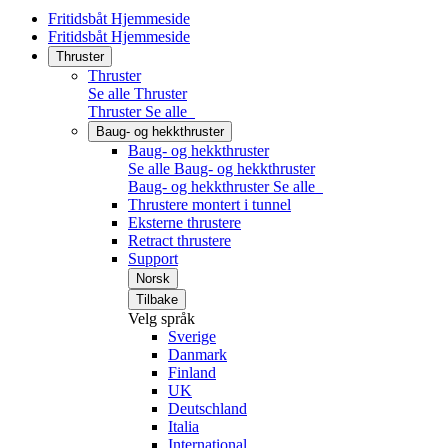
Fritidsbåt Hjemmeside
Fritidsbåt Hjemmeside
Thruster
Thruster
Se alle Thruster
Thruster
Se alle
Baug- og hekkthruster
Baug- og hekkthruster
Se alle Baug- og hekkthruster
Baug- og hekkthruster
Se alle
Thrustere montert i tunnel
Eksterne thrustere
Retract thrustere
Support
Norsk
Tilbake
Velg språk
Sverige
Danmark
Finland
UK
Deutschland
Italia
International