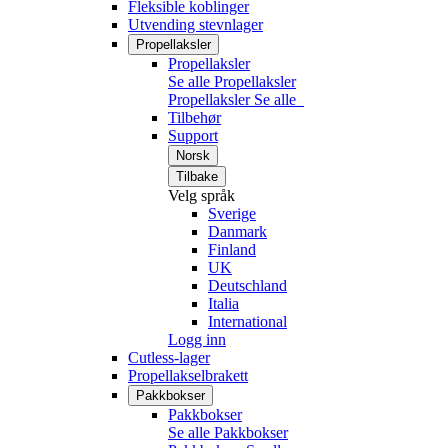
Fleksible koblinger
Utvending stevnlager
Propellaksler
Propellaksler
Se alle Propellaksler
Propellaksler
Se alle
Tilbehør
Support
Norsk
Tilbake
Velg språk
Sverige
Danmark
Finland
UK
Deutschland
Italia
International
Logg inn
Cutless-lager
Propellakselbrakett
Pakkbokser
Pakkbokser
Se alle Pakkbokser