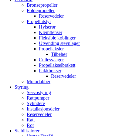
Bronsepropeller
Foldepropeller
Reservedeler
Propellutstyr
Hylserør
Klemflenser
Fleksible koblinger
Utvending stevnlager
Propellaksler
Tilbehør
Cutless-lager
Propellakselbrakett
Pakkbokser
Reservedeler
Motorlabber
Styring
Servostyring
Rattpumper
Sylindere
Installasjonsdeler
Reservedeler
Ratt
Ror
Stabilisatorer