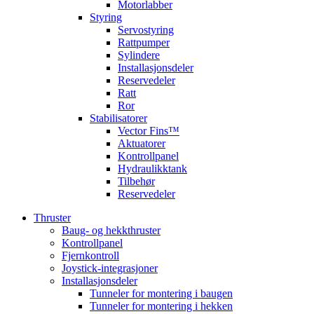
Motorlabber
Styring
Servostyring
Rattpumper
Sylindere
Installasjonsdeler
Reservedeler
Ratt
Ror
Stabilisatorer
Vector Fins™
Aktuatorer
Kontrollpanel
Hydraulikktank
Tilbehør
Reservedeler
Thruster
Baug- og hekkthruster
Kontrollpanel
Fjernkontroll
Joystick-integrasjoner
Installasjonsdeler
Tunneler for montering i baugen
Tunneler for montering i hekken