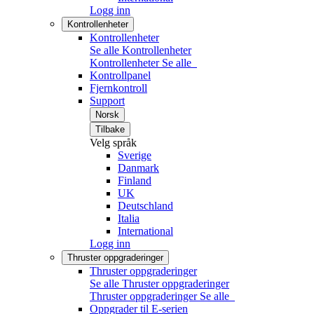
Logg inn
Kontrollenheter
Kontrollenheter
Se alle Kontrollenheter
Kontrollenheter
Se alle
Kontrollpanel
Fjernkontroll
Support
Norsk
Tilbake
Velg språk
Sverige
Danmark
Finland
UK
Deutschland
Italia
International
Logg inn
Thruster oppgraderinger
Thruster oppgraderinger
Se alle Thruster oppgraderinger
Thruster oppgraderinger
Se alle
Oppgrader til E-serien