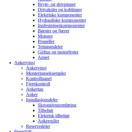
Bryte- og drivpinner
Drivaksler og koblinger
Elektriske komponenter
Hydrauliske komponenter
Innfestningskomponenter
Børster og fjærer
Motorer
Propeller
Tetningsdeler
Girhus og motorfester
Annet
Ankervinsj
Ankervinsj
Monteringseksempler
Kontrollpanel
Fjernkontroll
Ankertau
Anker
Installasjonsdeler
Skroggjennomføring
Tilbehør
Elektrisk tilbehør
Ankerruller
Reservedeler
Fremdrift