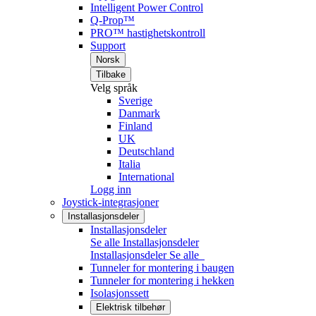
Intelligent Power Control
Q-Prop™
PRO™ hastighetskontroll
Support
Norsk
Tilbake
Velg språk
Sverige
Danmark
Finland
UK
Deutschland
Italia
International
Logg inn
Joystick-integrasjoner
Installasjonsdeler
Installasjonsdeler
Se alle Installasjonsdeler
Installasjonsdeler
Se alle
Tunneler for montering i baugen
Tunneler for montering i hekken
Isolasjonssett
Elektrisk tilbehør