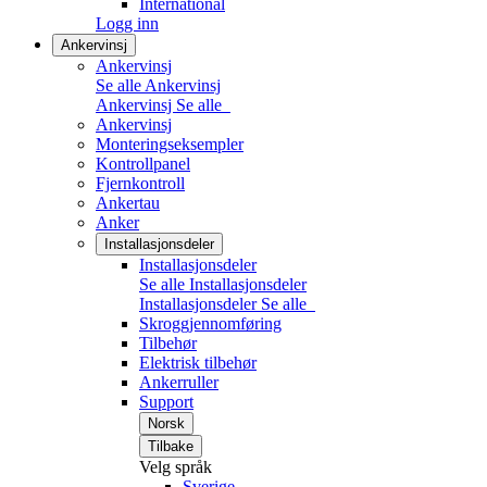
International
Logg inn
Ankervinsj
Ankervinsj
Se alle Ankervinsj
Ankervinsj
Se alle
Ankervinsj
Monteringseksempler
Kontrollpanel
Fjernkontroll
Ankertau
Anker
Installasjonsdeler
Installasjonsdeler
Se alle Installasjonsdeler
Installasjonsdeler
Se alle
Skroggjennomføring
Tilbehør
Elektrisk tilbehør
Ankerruller
Support
Norsk
Tilbake
Velg språk
Sverige