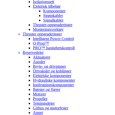
Isolasjonssett
Elektrisk tilbehør
Komponenter
Strømkabler
Signalkabler
Thruster-oppgraderinger
Monteringsverktøy
Thruster oppgraderinger
Intelligent Power Control
Q-Prop™
PRO™ hastighetskontroll
Reservedeler
Aktuatorer
Anoder
Bryte- og drivpinner
Drivaksler og koblinger
Elektriske komponenter
Hydrauliske komponenter
Innfestningskomponenter
Børster og fjærer
Motorer
Propeller
Tetningsdeler
Girhus og motorfester
Annet