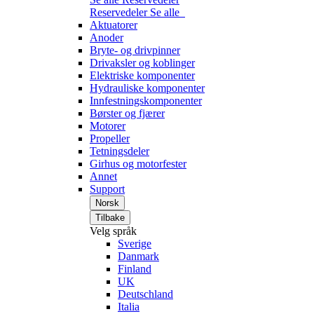
Reservedeler
Se alle
Aktuatorer
Anoder
Bryte- og drivpinner
Drivaksler og koblinger
Elektriske komponenter
Hydrauliske komponenter
Innfestningskomponenter
Børster og fjærer
Motorer
Propeller
Tetningsdeler
Girhus og motorfester
Annet
Support
Norsk
Tilbake
Velg språk
Sverige
Danmark
Finland
UK
Deutschland
Italia