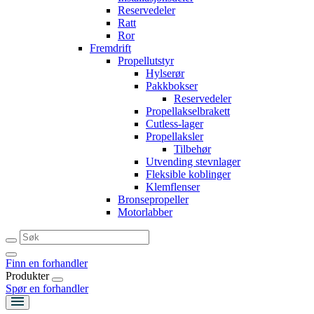
Reservedeler
Ratt
Ror
Fremdrift
Propellutstyr
Hylserør
Pakkbokser
Reservedeler
Propellakselbrakett
Cutless-lager
Propellaksler
Tilbehør
Utvending stevnlager
Fleksible koblinger
Klemflenser
Bronsepropeller
Motorlabber
Finn en forhandler
Produkter
Spør en forhandler