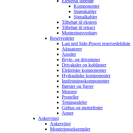
Elektrisk tilbehør
Komponenter
Strømkabler
Signalkabler
Tilbehør til ekstern
Tilbehør til retract
Monteringsverktøy
Reservedeler
Last ned Side-Power reservedelsliste
Aktuatorer
Anoder
Bryte- og drivpinner
Drivaksler og koblinger
Elektriske komponenter
Hydrauliske komponenter
Innfestningskomponenter
Børster og fjærer
Motorer
Propeller
Tetningsdeler
Girhus og motorfester
Annet
Ankervinsj
Ankervinsj
Monteringseksempler