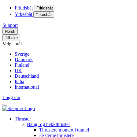
Fritidsbåt
Fritidsbåt
Yrkesbåt
Yrkesbåt
Support
Norsk
Tilbake
Velg språk
Sverige
Danmark
Finland
UK
Deutschland
Italia
International
Logg inn
Thruster
Baug- og hekkthruster
Thrustere montert i tunnel
Eksterne thrustere