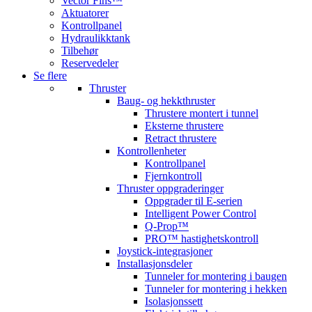
Vector Fins™
Aktuatorer
Kontrollpanel
Hydraulikktank
Tilbehør
Reservedeler
Se flere
Thruster
Baug- og hekkthruster
Thrustere montert i tunnel
Eksterne thrustere
Retract thrustere
Kontrollenheter
Kontrollpanel
Fjernkontroll
Thruster oppgraderinger
Oppgrader til E-serien
Intelligent Power Control
Q-Prop™
PRO™ hastighetskontroll
Joystick-integrasjoner
Installasjonsdeler
Tunneler for montering i baugen
Tunneler for montering i hekken
Isolasjonssett