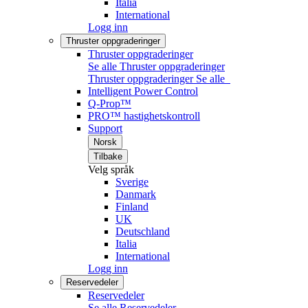
Italia
International
Logg inn
Thruster oppgraderinger
Thruster oppgraderinger
Se alle Thruster oppgraderinger
Thruster oppgraderinger
Se alle
Intelligent Power Control
Q-Prop™
PRO™ hastighetskontroll
Support
Norsk
Tilbake
Velg språk
Sverige
Danmark
Finland
UK
Deutschland
Italia
International
Logg inn
Reservedeler
Reservedeler
Se alle Reservedeler