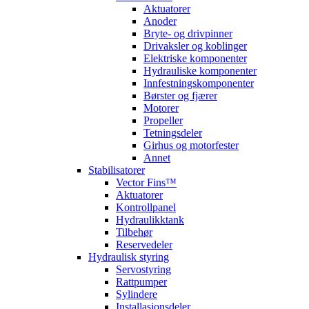
Aktuatorer
Anoder
Bryte- og drivpinner
Drivaksler og koblinger
Elektriske komponenter
Hydrauliske komponenter
Innfestningskomponenter
Børster og fjærer
Motorer
Propeller
Tetningsdeler
Girhus og motorfester
Annet
Stabilisatorer
Vector Fins™
Aktuatorer
Kontrollpanel
Hydraulikktank
Tilbehør
Reservedeler
Hydraulisk styring
Servostyring
Rattpumper
Sylindere
Installasjonsdeler