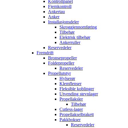
Kontrollpanel
Fjernkontroll
Ankertau
Anker
Installasjonsdeler
Skroggjennomføring
Tilbehør
Elektrisk tilbehør
Ankerruller
Reservedeler
Fremdrift
Bronsepropeller
Foldepropeller
Reservedeler
Propellutstyr
Hylserør
Klemflenser
Fleksible koblinger
Utvending stevnlager
Propellaksler
Tilbehør
Cutless-lager
Propellakselbrakett
Pakkbokser
Reservedeler