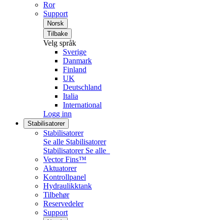
Ror
Support
Norsk
Tilbake
Velg språk
Sverige
Danmark
Finland
UK
Deutschland
Italia
International
Logg inn
Stabilisatorer
Stabilisatorer
Se alle Stabilisatorer
Stabilisatorer
Se alle
Vector Fins™
Aktuatorer
Kontrollpanel
Hydraulikktank
Tilbehør
Reservedeler
Support