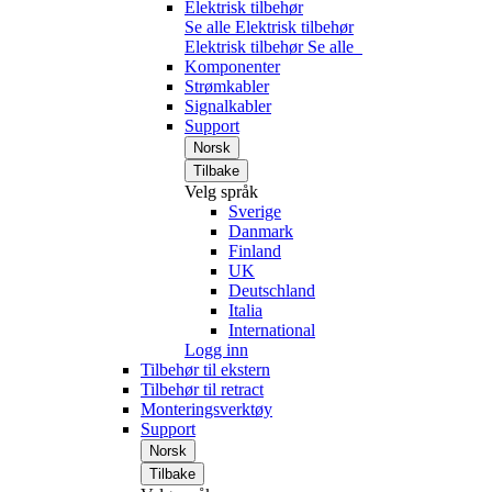
Elektrisk tilbehør
Se alle Elektrisk tilbehør
Elektrisk tilbehør
Se alle
Komponenter
Strømkabler
Signalkabler
Support
Norsk
Tilbake
Velg språk
Sverige
Danmark
Finland
UK
Deutschland
Italia
International
Logg inn
Tilbehør til ekstern
Tilbehør til retract
Monteringsverktøy
Support
Norsk
Tilbake