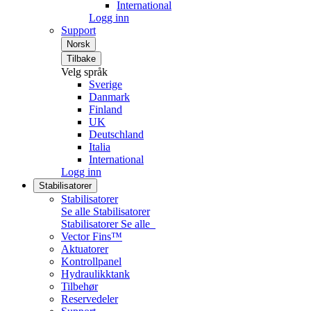
International
Logg inn
Support
Norsk
Tilbake
Velg språk
Sverige
Danmark
Finland
UK
Deutschland
Italia
International
Logg inn
Stabilisatorer
Stabilisatorer
Se alle Stabilisatorer
Stabilisatorer
Se alle
Vector Fins™
Aktuatorer
Kontrollpanel
Hydraulikktank
Tilbehør
Reservedeler