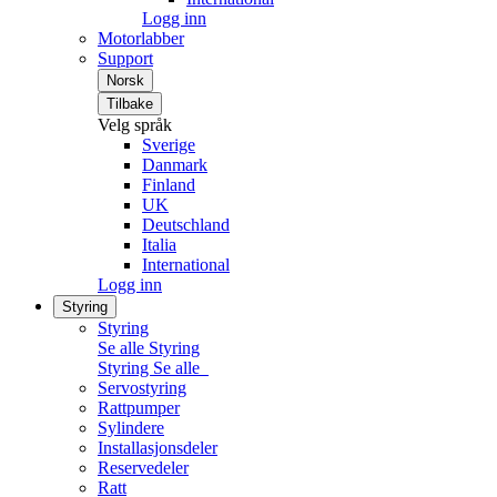
Logg inn
Motorlabber
Support
Norsk
Tilbake
Velg språk
Sverige
Danmark
Finland
UK
Deutschland
Italia
International
Logg inn
Styring
Styring
Se alle Styring
Styring
Se alle
Servostyring
Rattpumper
Sylindere
Installasjonsdeler
Reservedeler
Ratt