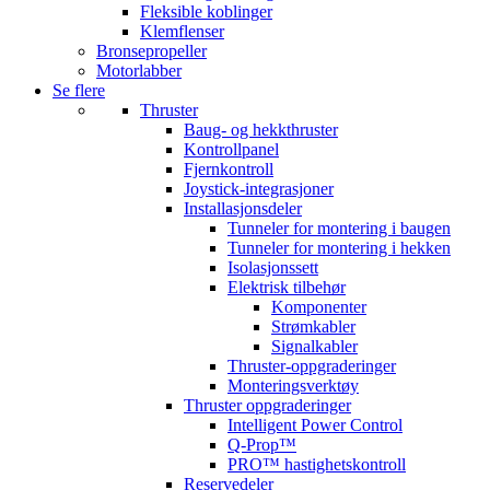
Fleksible koblinger
Klemflenser
Bronsepropeller
Motorlabber
Se flere
Thruster
Baug- og hekkthruster
Kontrollpanel
Fjernkontroll
Joystick-integrasjoner
Installasjonsdeler
Tunneler for montering i baugen
Tunneler for montering i hekken
Isolasjonssett
Elektrisk tilbehør
Komponenter
Strømkabler
Signalkabler
Thruster-oppgraderinger
Monteringsverktøy
Thruster oppgraderinger
Intelligent Power Control
Q-Prop™
PRO™ hastighetskontroll
Reservedeler