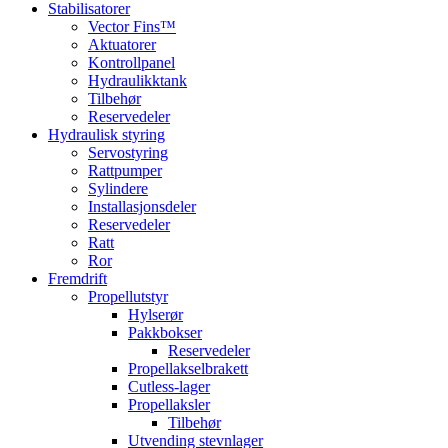
Stabilisatorer
Vector Fins™
Aktuatorer
Kontrollpanel
Hydraulikktank
Tilbehør
Reservedeler
Hydraulisk styring
Servostyring
Rattpumper
Sylindere
Installasjonsdeler
Reservedeler
Ratt
Ror
Fremdrift
Propellutstyr
Hylserør
Pakkbokser
Reservedeler
Propellakselbrakett
Cutless-lager
Propellaksler
Tilbehør
Utvending stevnlager