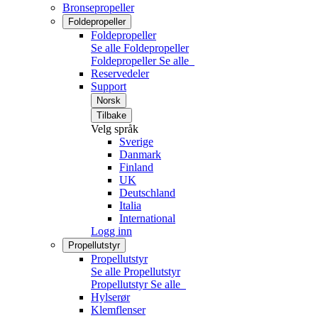
Bronsepropeller
Foldepropeller
Foldepropeller
Se alle Foldepropeller
Foldepropeller
Se alle
Reservedeler
Support
Norsk
Tilbake
Velg språk
Sverige
Danmark
Finland
UK
Deutschland
Italia
International
Logg inn
Propellutstyr
Propellutstyr
Se alle Propellutstyr
Propellutstyr
Se alle
Hylserør
Klemflenser