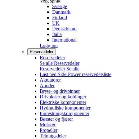
Velg språk
Sverige
Danmark
Finland
UK
Deutschland
Italia
International
Logg inn
Reservedeler
Reservedeler
Se alle Reservedeler
Reservedeler
Se alle
Last ned Side-Power reservedelsliste
Aktuatorer
Anoder
Bryte- og drivpinner
Drivaksler og koblinger
Elektriske komponenter
Hydrauliske komponenter
Innfestningskomponenter
Børster og fjærer
Motorer
Propeller
Tetningsdeler