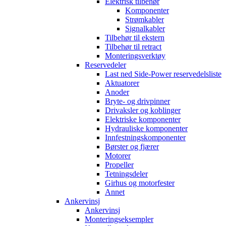
Elektrisk tilbehør
Komponenter
Strømkabler
Signalkabler
Tilbehør til ekstern
Tilbehør til retract
Monteringsverktøy
Reservedeler
Last ned Side-Power reservedelsliste
Aktuatorer
Anoder
Bryte- og drivpinner
Drivaksler og koblinger
Elektriske komponenter
Hydrauliske komponenter
Innfestningskomponenter
Børster og fjærer
Motorer
Propeller
Tetningsdeler
Girhus og motorfester
Annet
Ankervinsj
Ankervinsj
Monteringseksempler