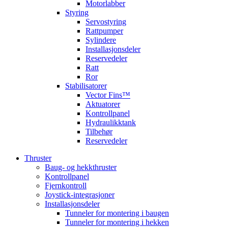
Motorlabber
Styring
Servostyring
Rattpumper
Sylindere
Installasjonsdeler
Reservedeler
Ratt
Ror
Stabilisatorer
Vector Fins™
Aktuatorer
Kontrollpanel
Hydraulikktank
Tilbehør
Reservedeler
Thruster
Baug- og hekkthruster
Kontrollpanel
Fjernkontroll
Joystick-integrasjoner
Installasjonsdeler
Tunneler for montering i baugen
Tunneler for montering i hekken