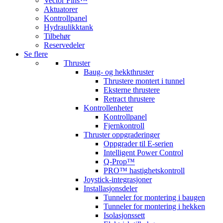
Vector Fins™
Aktuatorer
Kontrollpanel
Hydraulikktank
Tilbehør
Reservedeler
Se flere
Thruster
Baug- og hekkthruster
Thrustere montert i tunnel
Eksterne thrustere
Retract thrustere
Kontrollenheter
Kontrollpanel
Fjernkontroll
Thruster oppgraderinger
Oppgrader til E-serien
Intelligent Power Control
Q-Prop™
PRO™ hastighetskontroll
Joystick-integrasjoner
Installasjonsdeler
Tunneler for montering i baugen
Tunneler for montering i hekken
Isolasjonssett