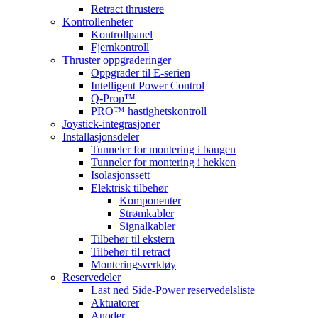
Retract thrustere
Kontrollenheter
Kontrollpanel
Fjernkontroll
Thruster oppgraderinger
Oppgrader til E-serien
Intelligent Power Control
Q-Prop™
PRO™ hastighetskontroll
Joystick-integrasjoner
Installasjonsdeler
Tunneler for montering i baugen
Tunneler for montering i hekken
Isolasjonssett
Elektrisk tilbehør
Komponenter
Strømkabler
Signalkabler
Tilbehør til ekstern
Tilbehør til retract
Monteringsverktøy
Reservedeler
Last ned Side-Power reservedelsliste
Aktuatorer
Anoder