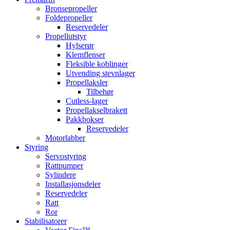
Bronsepropeller
Foldepropeller
Reservedeler
Propellutstyr
Hylserør
Klemflenser
Fleksible koblinger
Utvending stevnlager
Propellaksler
Tilbehør
Cutless-lager
Propellakselbrakett
Pakkbokser
Reservedeler
Motorlabber
Styring
Servostyring
Rattpumper
Sylindere
Installasjonsdeler
Reservedeler
Ratt
Ror
Stabilisatorer