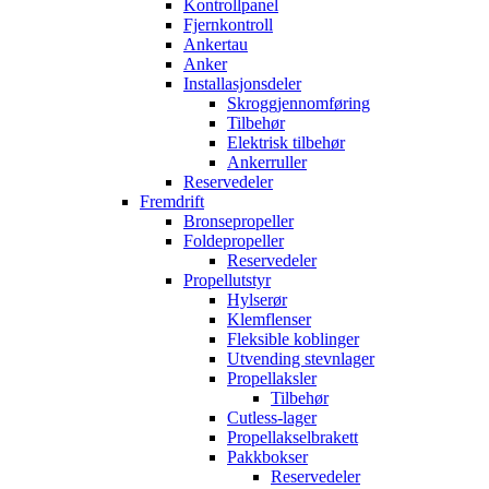
Kontrollpanel
Fjernkontroll
Ankertau
Anker
Installasjonsdeler
Skroggjennomføring
Tilbehør
Elektrisk tilbehør
Ankerruller
Reservedeler
Fremdrift
Bronsepropeller
Foldepropeller
Reservedeler
Propellutstyr
Hylserør
Klemflenser
Fleksible koblinger
Utvending stevnlager
Propellaksler
Tilbehør
Cutless-lager
Propellakselbrakett
Pakkbokser
Reservedeler