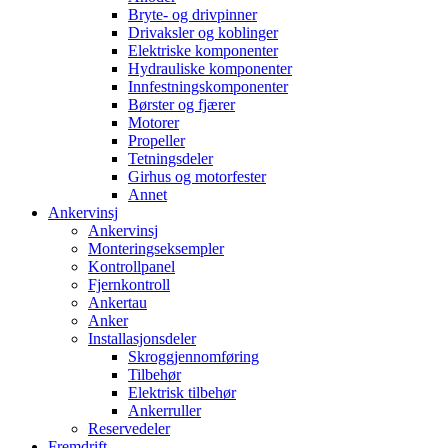
Bryte- og drivpinner
Drivaksler og koblinger
Elektriske komponenter
Hydrauliske komponenter
Innfestningskomponenter
Børster og fjærer
Motorer
Propeller
Tetningsdeler
Girhus og motorfester
Annet
Ankervinsj
Ankervinsj
Monteringseksempler
Kontrollpanel
Fjernkontroll
Ankertau
Anker
Installasjonsdeler
Skroggjennomføring
Tilbehør
Elektrisk tilbehør
Ankerruller
Reservedeler
Fremdrift