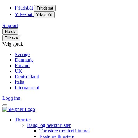
Fritidsbåt
Fritidsbåt
Yrkesbåt
Yrkesbåt
Support
Norsk
Tilbake
Velg språk
Sverige
Danmark
Finland
UK
Deutschland
Italia
International
Logg inn
Thruster
Baug- og hekkthruster
Thrustere montert i tunnel
Eksterne thrustere