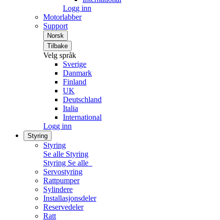
Logg inn
Motorlabber
Support
Norsk
Tilbake
Velg språk
Sverige
Danmark
Finland
UK
Deutschland
Italia
International
Logg inn
Styring
Styring
Se alle Styring
Styring
Se alle
Servostyring
Rattpumper
Sylindere
Installasjonsdeler
Reservedeler
Ratt