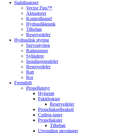
Stabilisatorer
Vector Fins™
Aktuatorer
Kontrollpanel
Hydraulikktank
Tilbehør
Reservedeler
Hydraulisk styring
Servostyring
Rattpumper
Sylindere
Installasjonsdeler
Reservedeler
Ratt
Ror
Fremdrift
Propellutstyr
Hylserør
Pakkbokser
Reservedeler
Propellakselbrakett
Cutless-lager
Propellaksler
Tilbehør
Utvending stevnlager