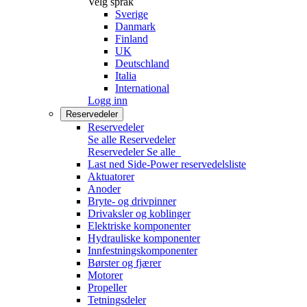
Velg språk
Sverige
Danmark
Finland
UK
Deutschland
Italia
International
Logg inn
Reservedeler
Reservedeler
Se alle Reservedeler
Reservedeler
Se alle
Last ned Side-Power reservedelsliste
Aktuatorer
Anoder
Bryte- og drivpinner
Drivaksler og koblinger
Elektriske komponenter
Hydrauliske komponenter
Innfestningskomponenter
Børster og fjærer
Motorer
Propeller
Tetningsdeler