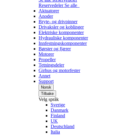
Reservedeler
Se alle
Aktuatorer
Anoder
Bryte- og drivpinner
Drivaksler og koblinger
Elektriske komponenter
Hydrauliske komponenter
Innfestningskomponenter
Børster og fjærer
Motorer
Propeller
Tetningsdeler
Girhus og motorfester
Annet
Support
Norsk
Tilbake
Velg språk
Sverige
Danmark
Finland
UK
Deutschland
Italia