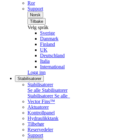
Ror
Support
Norsk
Tilbake
Velg språk
Sverige
Danmark
Finland
UK
Deutschland
Italia
International
Logg inn
Stabilisatorer
Stabilisatorer
Se alle Stabilisatorer
Stabilisatorer
Se alle
Vector Fins™
Aktuatorer
Kontrollpanel
Hydraulikktank
Tilbehør
Reservedeler
Support