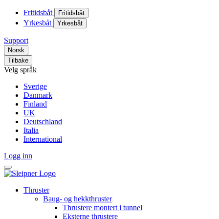
Fritidsbåt
Fritidsbåt
Yrkesbåt
Yrkesbåt
Support
Norsk
Tilbake
Velg språk
Sverige
Danmark
Finland
UK
Deutschland
Italia
International
Logg inn
Thruster
Baug- og hekkthruster
Thrustere montert i tunnel
Eksterne thrustere