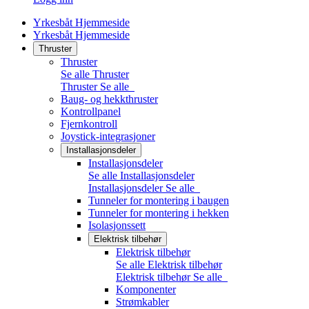
Yrkesbåt Hjemmeside
Yrkesbåt Hjemmeside
Thruster
Thruster
Se alle Thruster
Thruster
Se alle
Baug- og hekkthruster
Kontrollpanel
Fjernkontroll
Joystick-integrasjoner
Installasjonsdeler
Installasjonsdeler
Se alle Installasjonsdeler
Installasjonsdeler
Se alle
Tunneler for montering i baugen
Tunneler for montering i hekken
Isolasjonssett
Elektrisk tilbehør
Elektrisk tilbehør
Se alle Elektrisk tilbehør
Elektrisk tilbehør
Se alle
Komponenter
Strømkabler