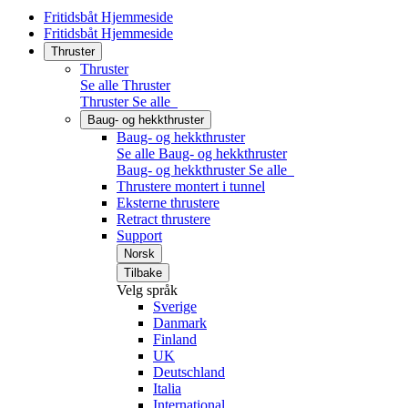
Fritidsbåt Hjemmeside
Fritidsbåt Hjemmeside
Thruster
Thruster
Se alle Thruster
Thruster
Se alle
Baug- og hekkthruster
Baug- og hekkthruster
Se alle Baug- og hekkthruster
Baug- og hekkthruster
Se alle
Thrustere montert i tunnel
Eksterne thrustere
Retract thrustere
Support
Norsk
Tilbake
Velg språk
Sverige
Danmark
Finland
UK
Deutschland
Italia
International