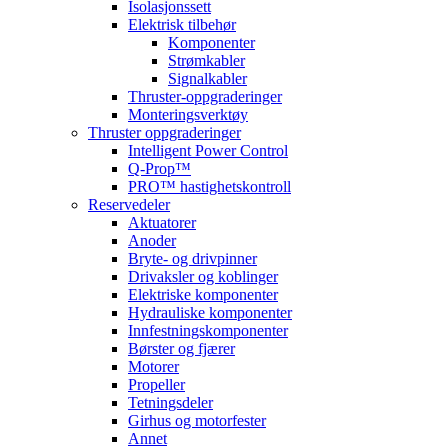
Isolasjonssett
Elektrisk tilbehør
Komponenter
Strømkabler
Signalkabler
Thruster-oppgraderinger
Monteringsverktøy
Thruster oppgraderinger
Intelligent Power Control
Q-Prop™
PRO™ hastighetskontroll
Reservedeler
Aktuatorer
Anoder
Bryte- og drivpinner
Drivaksler og koblinger
Elektriske komponenter
Hydrauliske komponenter
Innfestningskomponenter
Børster og fjærer
Motorer
Propeller
Tetningsdeler
Girhus og motorfester
Annet