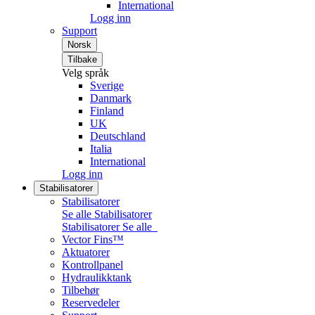
International
Logg inn
Support
Norsk
Tilbake
Velg språk
Sverige
Danmark
Finland
UK
Deutschland
Italia
International
Logg inn
Stabilisatorer
Stabilisatorer
Se alle Stabilisatorer
Stabilisatorer
Se alle
Vector Fins™
Aktuatorer
Kontrollpanel
Hydraulikktank
Tilbehør
Reservedeler