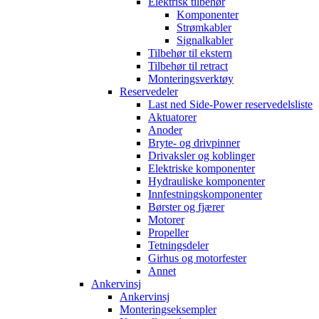
Elektrisk tilbehør
Komponenter
Strømkabler
Signalkabler
Tilbehør til ekstern
Tilbehør til retract
Monteringsverktøy
Reservedeler
Last ned Side-Power reservedelsliste
Aktuatorer
Anoder
Bryte- og drivpinner
Drivaksler og koblinger
Elektriske komponenter
Hydrauliske komponenter
Innfestningskomponenter
Børster og fjærer
Motorer
Propeller
Tetningsdeler
Girhus og motorfester
Annet
Ankervinsj
Ankervinsj
Monteringseksempler