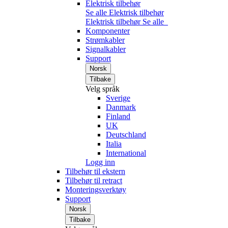
Elektrisk tilbehør
Se alle Elektrisk tilbehør
Elektrisk tilbehør
Se alle
Komponenter
Strømkabler
Signalkabler
Support
Norsk
Tilbake
Velg språk
Sverige
Danmark
Finland
UK
Deutschland
Italia
International
Logg inn
Tilbehør til ekstern
Tilbehør til retract
Monteringsverktøy
Support
Norsk
Tilbake