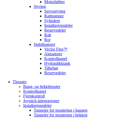
Motorlabber
Styring
Servostyring
Rattpumper
Sylindere
Installasjonsdeler
Reservedeler
Ratt
Ror
Stabilisatorer
Vector Fins™
Aktuatorer
Kontrollpanel
Hydraulikktank
Tilbehør
Reservedeler
Thruster
Baug- og hekkthruster
Kontrollpanel
Fjernkontroll
Joystick-integrasjoner
Installasjonsdeler
Tunneler for montering i baugen
Tunneler for montering i hekken