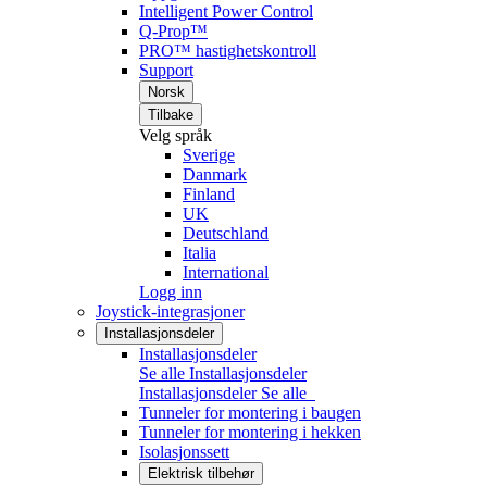
Intelligent Power Control
Q-Prop™
PRO™ hastighetskontroll
Support
Norsk
Tilbake
Velg språk
Sverige
Danmark
Finland
UK
Deutschland
Italia
International
Logg inn
Joystick-integrasjoner
Installasjonsdeler
Installasjonsdeler
Se alle Installasjonsdeler
Installasjonsdeler
Se alle
Tunneler for montering i baugen
Tunneler for montering i hekken
Isolasjonssett
Elektrisk tilbehør