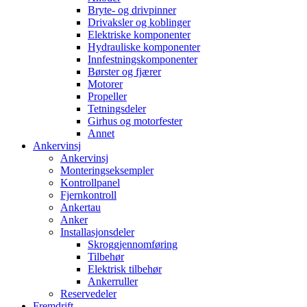
Bryte- og drivpinner
Drivaksler og koblinger
Elektriske komponenter
Hydrauliske komponenter
Innfestningskomponenter
Børster og fjærer
Motorer
Propeller
Tetningsdeler
Girhus og motorfester
Annet
Ankervinsj
Ankervinsj
Monteringseksempler
Kontrollpanel
Fjernkontroll
Ankertau
Anker
Installasjonsdeler
Skroggjennomføring
Tilbehør
Elektrisk tilbehør
Ankerruller
Reservedeler
Fremdrift