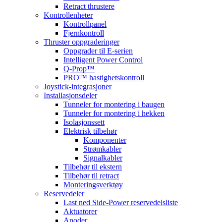
Retract thrustere
Kontrollenheter
Kontrollpanel
Fjernkontroll
Thruster oppgraderinger
Oppgrader til E-serien
Intelligent Power Control
Q-Prop™
PRO™ hastighetskontroll
Joystick-integrasjoner
Installasjonsdeler
Tunneler for montering i baugen
Tunneler for montering i hekken
Isolasjonssett
Elektrisk tilbehør
Komponenter
Strømkabler
Signalkabler
Tilbehør til ekstern
Tilbehør til retract
Monteringsverktøy
Reservedeler
Last ned Side-Power reservedelsliste
Aktuatorer
Anoder