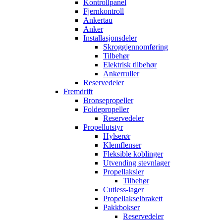
Kontrollpanel
Fjernkontroll
Ankertau
Anker
Installasjonsdeler
Skroggjennomføring
Tilbehør
Elektrisk tilbehør
Ankerruller
Reservedeler
Fremdrift
Bronsepropeller
Foldepropeller
Reservedeler
Propellutstyr
Hylserør
Klemflenser
Fleksible koblinger
Utvending stevnlager
Propellaksler
Tilbehør
Cutless-lager
Propellakselbrakett
Pakkbokser
Reservedeler