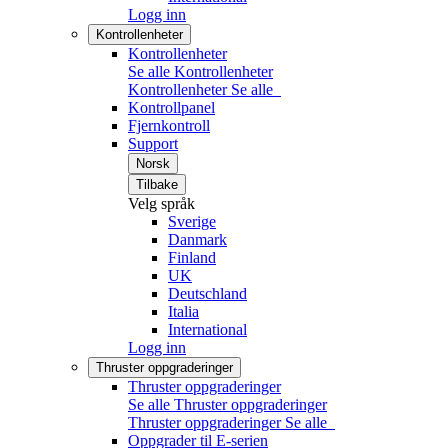
Logg inn
Kontrollenheter
Kontrollenheter
Se alle Kontrollenheter
Kontrollenheter
Se alle
Kontrollpanel
Fjernkontroll
Support
Norsk
Tilbake
Velg språk
Sverige
Danmark
Finland
UK
Deutschland
Italia
International
Logg inn
Thruster oppgraderinger
Thruster oppgraderinger
Se alle Thruster oppgraderinger
Thruster oppgraderinger
Se alle
Oppgrader til E-serien