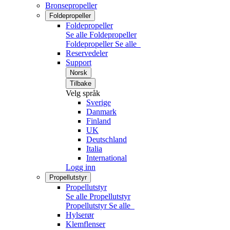
Bronsepropeller
Foldepropeller
Foldepropeller
Se alle Foldepropeller
Foldepropeller
Se alle
Reservedeler
Support
Norsk
Tilbake
Velg språk
Sverige
Danmark
Finland
UK
Deutschland
Italia
International
Logg inn
Propellutstyr
Propellutstyr
Se alle Propellutstyr
Propellutstyr
Se alle
Hylserør
Klemflenser