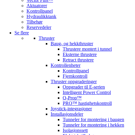
Vector Fins™
Aktuatorer
Kontrollpanel
Hydraulikktank
Tilbehør
Reservedeler
Se flere
Thruster
Baug- og hekkthruster
Thrustere montert i tunnel
Eksterne thrustere
Retract thrustere
Kontrollenheter
Kontrollpanel
Fjernkontroll
Thruster oppgraderinger
Oppgrader til E-serien
Intelligent Power Control
Q-Prop™
PRO™ hastighetskontroll
Joystick-integrasjoner
Installasjonsdeler
Tunneler for montering i baugen
Tunneler for montering i hekken
Isolasjonssett