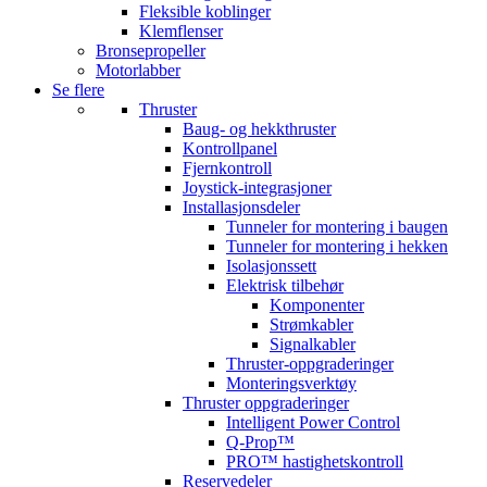
Fleksible koblinger
Klemflenser
Bronsepropeller
Motorlabber
Se flere
Thruster
Baug- og hekkthruster
Kontrollpanel
Fjernkontroll
Joystick-integrasjoner
Installasjonsdeler
Tunneler for montering i baugen
Tunneler for montering i hekken
Isolasjonssett
Elektrisk tilbehør
Komponenter
Strømkabler
Signalkabler
Thruster-oppgraderinger
Monteringsverktøy
Thruster oppgraderinger
Intelligent Power Control
Q-Prop™
PRO™ hastighetskontroll
Reservedeler