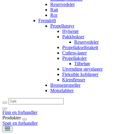
Reservedeler
Ratt
Ror
Fremdrift
Propellutstyr
Hylserør
Pakkbokser
Reservedeler
Propellakselbrakett
Cutless-lager
Propellaksler
Tilbehør
Utvending stevnlager
Fleksible koblinger
Klemflenser
Bronsepropeller
Motorlabber
Finn en forhandler
Produkter
Spør en forhandler