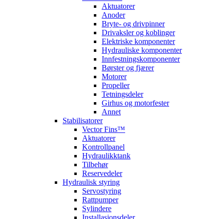
Aktuatorer
Anoder
Bryte- og drivpinner
Drivaksler og koblinger
Elektriske komponenter
Hydrauliske komponenter
Innfestningskomponenter
Børster og fjærer
Motorer
Propeller
Tetningsdeler
Girhus og motorfester
Annet
Stabilisatorer
Vector Fins™
Aktuatorer
Kontrollpanel
Hydraulikktank
Tilbehør
Reservedeler
Hydraulisk styring
Servostyring
Rattpumper
Sylindere
Installasjonsdeler