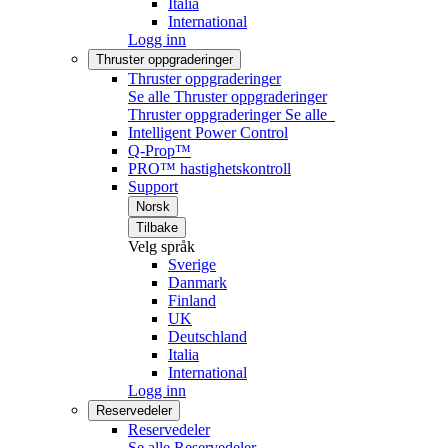
Italia
International
Logg inn
Thruster oppgraderinger
Thruster oppgraderinger
Se alle Thruster oppgraderinger
Thruster oppgraderinger
Se alle
Intelligent Power Control
Q-Prop™
PRO™ hastighetskontroll
Support
Norsk
Tilbake
Velg språk
Sverige
Danmark
Finland
UK
Deutschland
Italia
International
Logg inn
Reservedeler
Reservedeler
Se alle Reservedeler