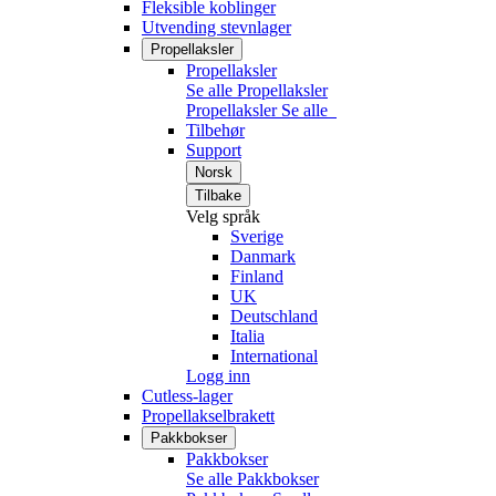
Fleksible koblinger
Utvending stevnlager
Propellaksler
Propellaksler
Se alle Propellaksler
Propellaksler
Se alle
Tilbehør
Support
Norsk
Tilbake
Velg språk
Sverige
Danmark
Finland
UK
Deutschland
Italia
International
Logg inn
Cutless-lager
Propellakselbrakett
Pakkbokser
Pakkbokser
Se alle Pakkbokser