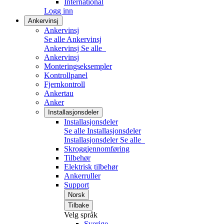
International
Logg inn
Ankervinsj
Ankervinsj
Se alle Ankervinsj
Ankervinsj
Se alle
Ankervinsj
Monteringseksempler
Kontrollpanel
Fjernkontroll
Ankertau
Anker
Installasjonsdeler
Installasjonsdeler
Se alle Installasjonsdeler
Installasjonsdeler
Se alle
Skroggjennomføring
Tilbehør
Elektrisk tilbehør
Ankerruller
Support
Norsk
Tilbake
Velg språk
Sverige