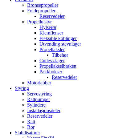
Bronsepropeller
Foldepropeller
Reservedeler
Propellutstyr
Hylserør
Klemflenser
Fleksible koblinger
Utvending stevnlager
Propellaksler
Tilbehør
Cutless-lager
Propellakselbrakett
Pakkbokser
Reservedeler
Motorlabber
Styring
Servostyring
Rattpumper
Sylindere
Installasjonsdeler
Reservedeler
Ratt
Ror
Stabilisatorer