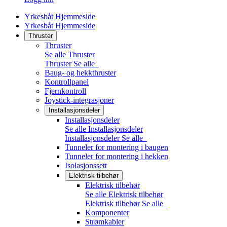
Yrkesbåt Hjemmeside
Yrkesbåt Hjemmeside
Thruster
Thruster
Se alle Thruster
Thruster
Se alle
Baug- og hekkthruster
Kontrollpanel
Fjernkontroll
Joystick-integrasjoner
Installasjonsdeler
Installasjonsdeler
Se alle Installasjonsdeler
Installasjonsdeler
Se alle
Tunneler for montering i baugen
Tunneler for montering i hekken
Isolasjonssett
Elektrisk tilbehør
Elektrisk tilbehør
Se alle Elektrisk tilbehør
Elektrisk tilbehør
Se alle
Komponenter
Strømkabler