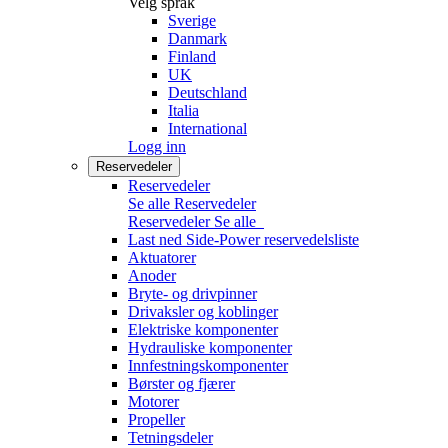
Velg språk
Sverige
Danmark
Finland
UK
Deutschland
Italia
International
Logg inn
Reservedeler
Reservedeler
Se alle Reservedeler
Reservedeler
Se alle
Last ned Side-Power reservedelsliste
Aktuatorer
Anoder
Bryte- og drivpinner
Drivaksler og koblinger
Elektriske komponenter
Hydrauliske komponenter
Innfestningskomponenter
Børster og fjærer
Motorer
Propeller
Tetningsdeler