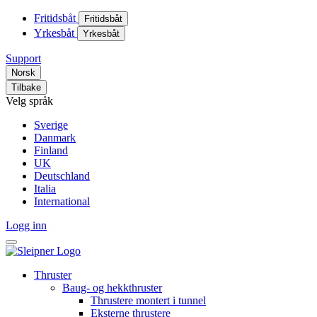
Fritidsbåt
Fritidsbåt
Yrkesbåt
Yrkesbåt
Support
Norsk
Tilbake
Velg språk
Sverige
Danmark
Finland
UK
Deutschland
Italia
International
Logg inn
Thruster
Baug- og hekkthruster
Thrustere montert i tunnel
Eksterne thrustere