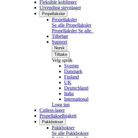
Fleksible koblinger
Utvending stevnlager
Propellaksler
Propellaksler
Se alle Propellaksler
Propellaksler
Se alle
Tilbehør
Support
Norsk
Tilbake
Velg språk
Sverige
Danmark
Finland
UK
Deutschland
Italia
International
Logg inn
Cutless-lager
Propellakselbrakett
Pakkbokser
Pakkbokser
Se alle Pakkbokser