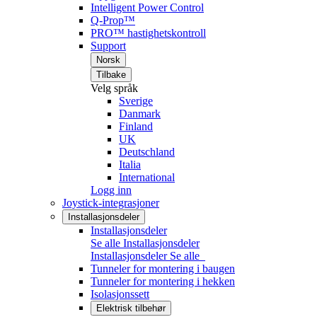
Intelligent Power Control
Q-Prop™
PRO™ hastighetskontroll
Support
Norsk
Tilbake
Velg språk
Sverige
Danmark
Finland
UK
Deutschland
Italia
International
Logg inn
Joystick-integrasjoner
Installasjonsdeler
Installasjonsdeler
Se alle Installasjonsdeler
Installasjonsdeler
Se alle
Tunneler for montering i baugen
Tunneler for montering i hekken
Isolasjonssett
Elektrisk tilbehør