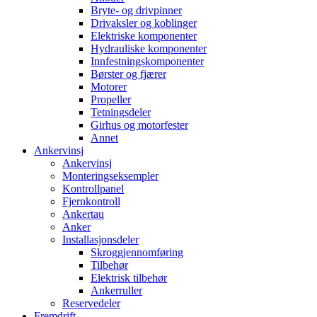
Bryte- og drivpinner
Drivaksler og koblinger
Elektriske komponenter
Hydrauliske komponenter
Innfestningskomponenter
Børster og fjærer
Motorer
Propeller
Tetningsdeler
Girhus og motorfester
Annet
Ankervinsj
Ankervinsj
Monteringseksempler
Kontrollpanel
Fjernkontroll
Ankertau
Anker
Installasjonsdeler
Skroggjennomføring
Tilbehør
Elektrisk tilbehør
Ankerruller
Reservedeler
Fremdrift