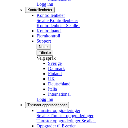
Logg inn
Kontrollenheter
Kontrollenheter
Se alle Kontrollenheter
Kontrollenheter
Se alle
Kontrollpanel
Fjernkontroll
Support
Norsk
Tilbake
Velg språk
Sverige
Danmark
Finland
UK
Deutschland
Italia
International
Logg inn
Thruster oppgraderinger
Thruster oppgraderinger
Se alle Thruster oppgraderinger
Thruster oppgraderinger
Se alle
Oppgrader til E-serien