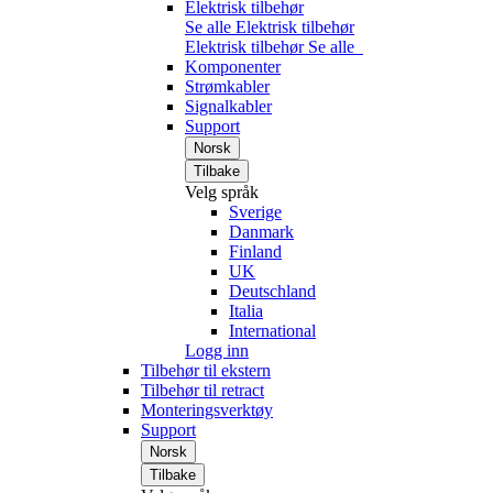
Elektrisk tilbehør
Se alle Elektrisk tilbehør
Elektrisk tilbehør
Se alle
Komponenter
Strømkabler
Signalkabler
Support
Norsk
Tilbake
Velg språk
Sverige
Danmark
Finland
UK
Deutschland
Italia
International
Logg inn
Tilbehør til ekstern
Tilbehør til retract
Monteringsverktøy
Support
Norsk
Tilbake