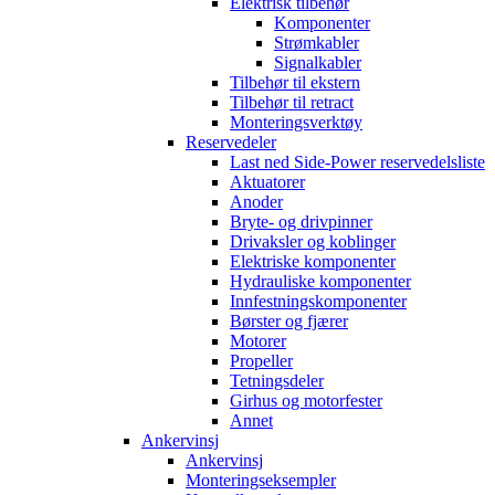
Elektrisk tilbehør
Komponenter
Strømkabler
Signalkabler
Tilbehør til ekstern
Tilbehør til retract
Monteringsverktøy
Reservedeler
Last ned Side-Power reservedelsliste
Aktuatorer
Anoder
Bryte- og drivpinner
Drivaksler og koblinger
Elektriske komponenter
Hydrauliske komponenter
Innfestningskomponenter
Børster og fjærer
Motorer
Propeller
Tetningsdeler
Girhus og motorfester
Annet
Ankervinsj
Ankervinsj
Monteringseksempler