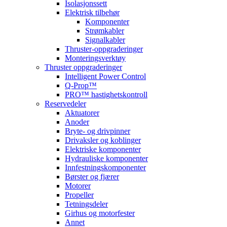
Isolasjonssett
Elektrisk tilbehør
Komponenter
Strømkabler
Signalkabler
Thruster-oppgraderinger
Monteringsverktøy
Thruster oppgraderinger
Intelligent Power Control
Q-Prop™
PRO™ hastighetskontroll
Reservedeler
Aktuatorer
Anoder
Bryte- og drivpinner
Drivaksler og koblinger
Elektriske komponenter
Hydrauliske komponenter
Innfestningskomponenter
Børster og fjærer
Motorer
Propeller
Tetningsdeler
Girhus og motorfester
Annet