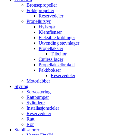
Bronsepropeller
Foldepropeller
Reservedeler
Propellutstyr
Hylserør
Klemflenser
Fleksible koblinger
Utvending stevnlager
Propellaksler
Tilbehør
Cutless-lager
Propellakselbrakett
Pakkbokser
Reservedeler
Motorlabber
Styring
Servostyring
Rattpumper
Sylindere
Installasjonsdeler
Reservedeler
Ratt
Ror
Stabilisatorer