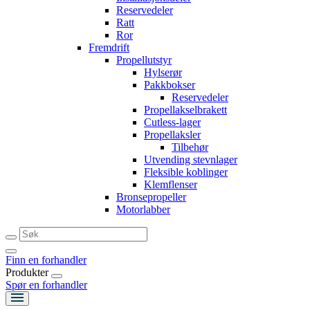
Reservedeler
Ratt
Ror
Fremdrift
Propellutstyr
Hylserør
Pakkbokser
Reservedeler
Propellakselbrakett
Cutless-lager
Propellaksler
Tilbehør
Utvending stevnlager
Fleksible koblinger
Klemflenser
Bronsepropeller
Motorlabber
Finn en forhandler
Produkter
Spør en forhandler