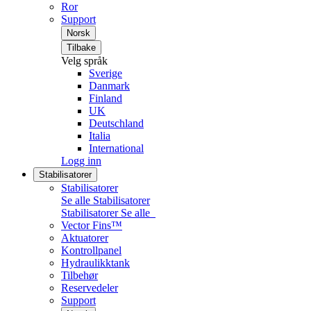
Ror
Support
Norsk
Tilbake
Velg språk
Sverige
Danmark
Finland
UK
Deutschland
Italia
International
Logg inn
Stabilisatorer
Stabilisatorer
Se alle Stabilisatorer
Stabilisatorer
Se alle
Vector Fins™
Aktuatorer
Kontrollpanel
Hydraulikktank
Tilbehør
Reservedeler
Support