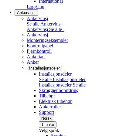
International
Logg inn
Ankervinsj
Ankervinsj
Se alle Ankervinsj
Ankervinsj
Se alle
Ankervinsj
Monteringseksempler
Kontrollpanel
Fjernkontroll
Ankertau
Anker
Installasjonsdeler
Installasjonsdeler
Se alle Installasjonsdeler
Installasjonsdeler
Se alle
Skroggjennomføring
Tilbehør
Elektrisk tilbehør
Ankerruller
Support
Norsk
Tilbake
Velg språk
Sverige