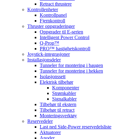
Retract thrustere
Kontrollenheter
Kontrollpanel
Fjernkontroll
Thruster oppgraderinger
Oppgrader til E-serien
Intelligent Power Control
Q-Prop™
PRO™ hastighetskontroll
Joystick-integrasjoner
Installasjonsdeler
Tunneler for montering i baugen
Tunneler for montering i hekken
Isolasjonssett
Elektrisk tilbehør
Komponenter
Strømkabler
Signalkabler
Tilbehør til ekstern
Tilbehør til retract
Monteringsverktøy
Reservedeler
Last ned Side-Power reservedelsliste
Aktuatorer
Anoder