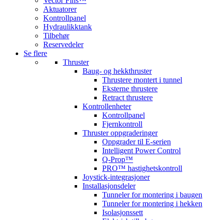
Vector Fins™
Aktuatorer
Kontrollpanel
Hydraulikktank
Tilbehør
Reservedeler
Se flere
Thruster
Baug- og hekkthruster
Thrustere montert i tunnel
Eksterne thrustere
Retract thrustere
Kontrollenheter
Kontrollpanel
Fjernkontroll
Thruster oppgraderinger
Oppgrader til E-serien
Intelligent Power Control
Q-Prop™
PRO™ hastighetskontroll
Joystick-integrasjoner
Installasjonsdeler
Tunneler for montering i baugen
Tunneler for montering i hekken
Isolasjonssett