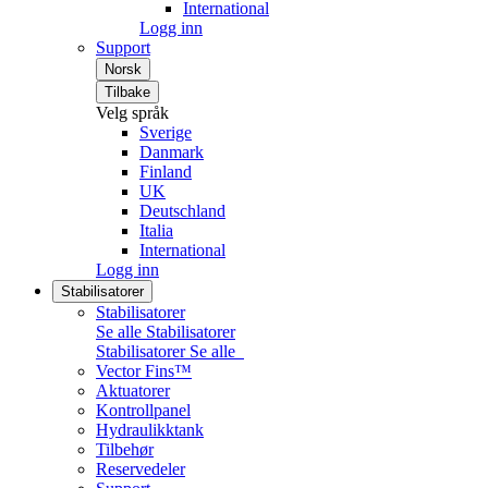
International
Logg inn
Support
Norsk
Tilbake
Velg språk
Sverige
Danmark
Finland
UK
Deutschland
Italia
International
Logg inn
Stabilisatorer
Stabilisatorer
Se alle Stabilisatorer
Stabilisatorer
Se alle
Vector Fins™
Aktuatorer
Kontrollpanel
Hydraulikktank
Tilbehør
Reservedeler