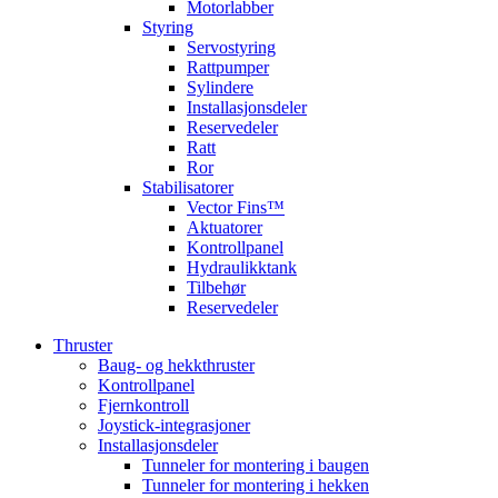
Motorlabber
Styring
Servostyring
Rattpumper
Sylindere
Installasjonsdeler
Reservedeler
Ratt
Ror
Stabilisatorer
Vector Fins™
Aktuatorer
Kontrollpanel
Hydraulikktank
Tilbehør
Reservedeler
Thruster
Baug- og hekkthruster
Kontrollpanel
Fjernkontroll
Joystick-integrasjoner
Installasjonsdeler
Tunneler for montering i baugen
Tunneler for montering i hekken