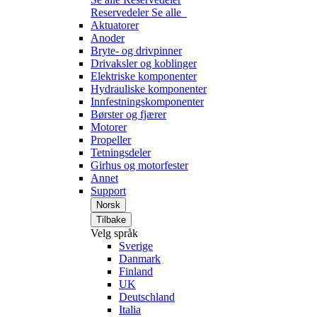
Reservedeler
Se alle
Aktuatorer
Anoder
Bryte- og drivpinner
Drivaksler og koblinger
Elektriske komponenter
Hydrauliske komponenter
Innfestningskomponenter
Børster og fjærer
Motorer
Propeller
Tetningsdeler
Girhus og motorfester
Annet
Support
Norsk
Tilbake
Velg språk
Sverige
Danmark
Finland
UK
Deutschland
Italia