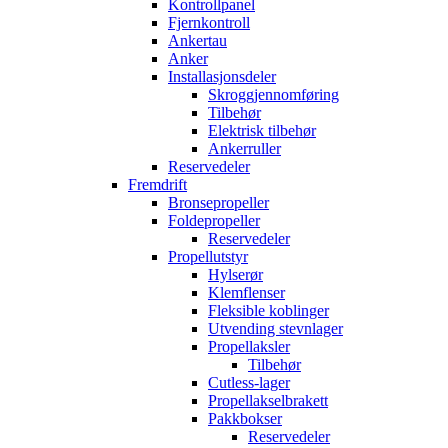
Kontrollpanel
Fjernkontroll
Ankertau
Anker
Installasjonsdeler
Skroggjennomføring
Tilbehør
Elektrisk tilbehør
Ankerruller
Reservedeler
Fremdrift
Bronsepropeller
Foldepropeller
Reservedeler
Propellutstyr
Hylserør
Klemflenser
Fleksible koblinger
Utvending stevnlager
Propellaksler
Tilbehør
Cutless-lager
Propellakselbrakett
Pakkbokser
Reservedeler