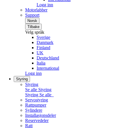
Logg inn
Motorlabber
Support
Norsk
Tilbake
Velg språk
Sverige
Danmark
Finland
UK
Deutschland
Italia
International
Logg inn
Styring
Styring
Se alle Styring
Styring
Se alle
Servostyring
Rattpumper
Sylindere
Installasjonsdeler
Reservedeler
Ratt