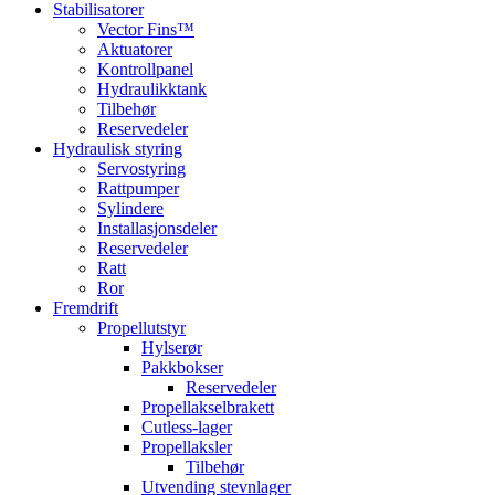
Stabilisatorer
Vector Fins™
Aktuatorer
Kontrollpanel
Hydraulikktank
Tilbehør
Reservedeler
Hydraulisk styring
Servostyring
Rattpumper
Sylindere
Installasjonsdeler
Reservedeler
Ratt
Ror
Fremdrift
Propellutstyr
Hylserør
Pakkbokser
Reservedeler
Propellakselbrakett
Cutless-lager
Propellaksler
Tilbehør
Utvending stevnlager