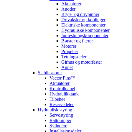
Aktuatorer
Anoder
Bryte- og drivpinner
Drivaksler og koblinger
Elektriske komponenter
Hydrauliske komponenter
Innfestningskomponenter
Børster og fjærer
Motorer
Propeller
Tetningsdeler
Girhus og motorfester
Annet
Stabilisatorer
Vector Fins™
Aktuatorer
Kontrollpanel
Hydraulikktank
Tilbehør
Reservedeler
Hydraulisk styring
Servostyring
Rattpumper
Sylindere
Installasjonsdeler