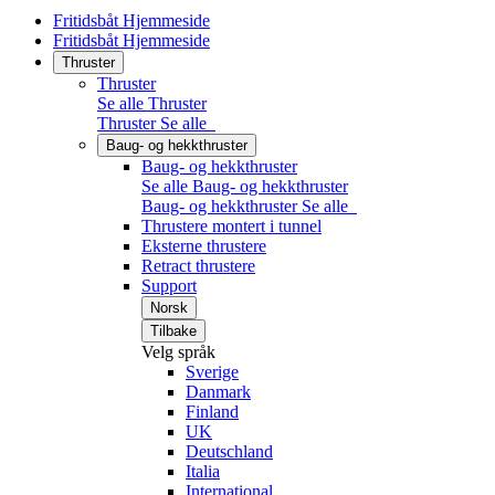
Fritidsbåt Hjemmeside
Fritidsbåt Hjemmeside
Thruster
Thruster
Se alle Thruster
Thruster
Se alle
Baug- og hekkthruster
Baug- og hekkthruster
Se alle Baug- og hekkthruster
Baug- og hekkthruster
Se alle
Thrustere montert i tunnel
Eksterne thrustere
Retract thrustere
Support
Norsk
Tilbake
Velg språk
Sverige
Danmark
Finland
UK
Deutschland
Italia
International