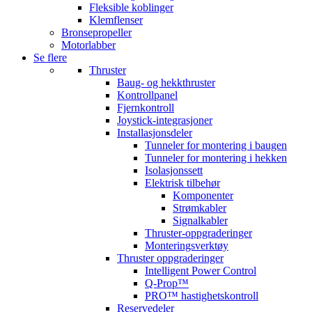
Fleksible koblinger
Klemflenser
Bronsepropeller
Motorlabber
Se flere
Thruster
Baug- og hekkthruster
Kontrollpanel
Fjernkontroll
Joystick-integrasjoner
Installasjonsdeler
Tunneler for montering i baugen
Tunneler for montering i hekken
Isolasjonssett
Elektrisk tilbehør
Komponenter
Strømkabler
Signalkabler
Thruster-oppgraderinger
Monteringsverktøy
Thruster oppgraderinger
Intelligent Power Control
Q-Prop™
PRO™ hastighetskontroll
Reservedeler