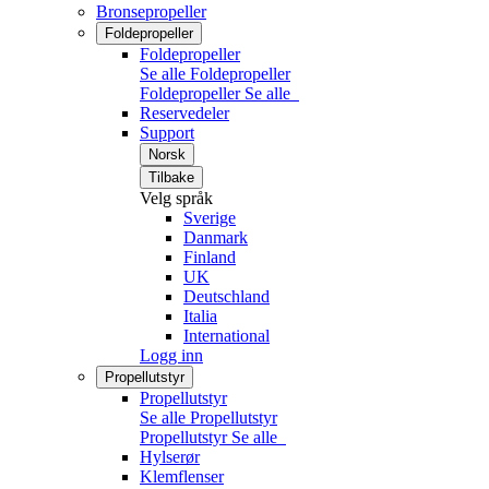
Bronsepropeller
Foldepropeller
Foldepropeller
Se alle Foldepropeller
Foldepropeller
Se alle
Reservedeler
Support
Norsk
Tilbake
Velg språk
Sverige
Danmark
Finland
UK
Deutschland
Italia
International
Logg inn
Propellutstyr
Propellutstyr
Se alle Propellutstyr
Propellutstyr
Se alle
Hylserør
Klemflenser