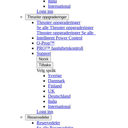
Italia
International
Logg inn
Thruster oppgraderinger
Thruster oppgraderinger
Se alle Thruster oppgraderinger
Thruster oppgraderinger
Se alle
Intelligent Power Control
Q-Prop™
PRO™ hastighetskontroll
Support
Norsk
Tilbake
Velg språk
Sverige
Danmark
Finland
UK
Deutschland
Italia
International
Logg inn
Reservedeler
Reservedeler
Se alle Reservedeler