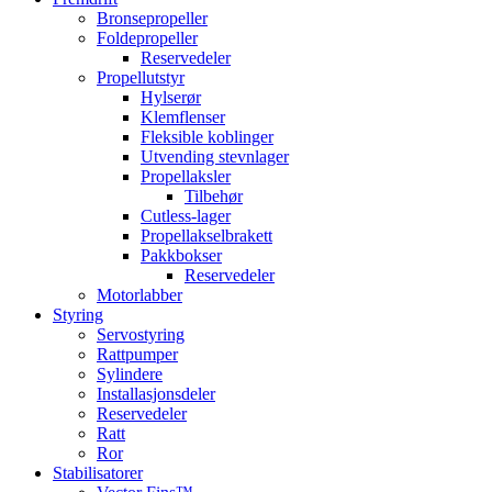
Bronsepropeller
Foldepropeller
Reservedeler
Propellutstyr
Hylserør
Klemflenser
Fleksible koblinger
Utvending stevnlager
Propellaksler
Tilbehør
Cutless-lager
Propellakselbrakett
Pakkbokser
Reservedeler
Motorlabber
Styring
Servostyring
Rattpumper
Sylindere
Installasjonsdeler
Reservedeler
Ratt
Ror
Stabilisatorer