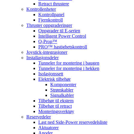
Retract thrustere
Kontrollenheter
Kontrollpanel
Fjernkontroll
Thruster oppgraderinger
Oppgrader til E-serien
Intelligent Power Control
Q-Prop™
PRO™ hastighetskontroll
Joystick-integrasjoner
Installasjonsdeler
Tunneler for montering i baugen
Tunneler for montering i hekken
Isolasjonssett
Elektrisk tilbehør
Komponenter
Strømkabler
Signalkabler
Tilbehør til ekstern
Tilbehør til retract
Monteringsverktøy
Reservedeler
Last ned Side-Power reservedelsliste
Aktuatorer
Anoder