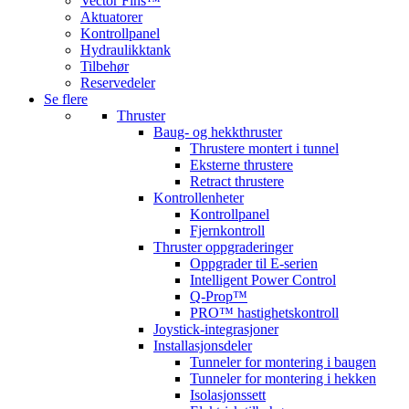
Vector Fins™
Aktuatorer
Kontrollpanel
Hydraulikktank
Tilbehør
Reservedeler
Se flere
Thruster
Baug- og hekkthruster
Thrustere montert i tunnel
Eksterne thrustere
Retract thrustere
Kontrollenheter
Kontrollpanel
Fjernkontroll
Thruster oppgraderinger
Oppgrader til E-serien
Intelligent Power Control
Q-Prop™
PRO™ hastighetskontroll
Joystick-integrasjoner
Installasjonsdeler
Tunneler for montering i baugen
Tunneler for montering i hekken
Isolasjonssett