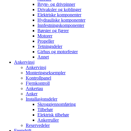
Bryte- og drivpinner
Drivaksler og koblinger
Elektriske komponenter
Hydrauliske komponenter
Innfestningskomponenter
Børster og fjærer
Motorer
Propeller
Tetningsdeler
Girhus og motorfester
Annet
Ankervinsj
Ankervinsj
Monteringseksempler
Kontrollpanel
Fjernkontroll
Ankertau
Anker
Installasjonsdeler
Skroggjennomføring
Tilbehør
Elektrisk tilbehør
Ankerruller
Reservedeler
Fremdrift