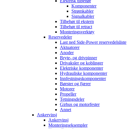
Elektrisk tilbehør
Komponenter
Strømkabler
Signalkabler
Tilbehør til ekstern
Tilbehør til retract
Monteringsverktøy
Reservedeler
Last ned Side-Power reservedelsliste
Aktuatorer
Anoder
Bryte- og drivpinner
Drivaksler og koblinger
Elektriske komponenter
Hydrauliske komponenter
Innfestningskomponenter
Børster og fjærer
Motorer
Propeller
Tetningsdeler
Girhus og motorfester
Annet
Ankervinsj
Ankervinsj
Monteringseksempler