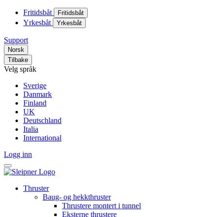
Fritidsbåt
Fritidsbåt
Yrkesbåt
Yrkesbåt
Support
Norsk
Tilbake
Velg språk
Sverige
Danmark
Finland
UK
Deutschland
Italia
International
Logg inn
Thruster
Baug- og hekkthruster
Thrustere montert i tunnel
Eksterne thrustere