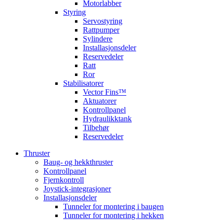
Motorlabber
Styring
Servostyring
Rattpumper
Sylindere
Installasjonsdeler
Reservedeler
Ratt
Ror
Stabilisatorer
Vector Fins™
Aktuatorer
Kontrollpanel
Hydraulikktank
Tilbehør
Reservedeler
Thruster
Baug- og hekkthruster
Kontrollpanel
Fjernkontroll
Joystick-integrasjoner
Installasjonsdeler
Tunneler for montering i baugen
Tunneler for montering i hekken