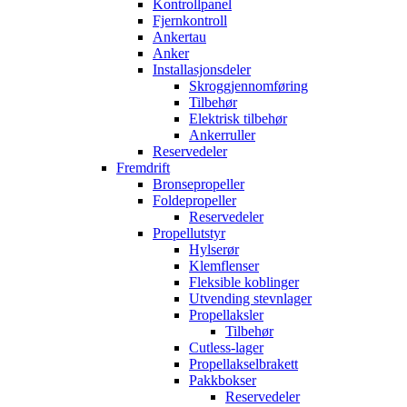
Kontrollpanel
Fjernkontroll
Ankertau
Anker
Installasjonsdeler
Skroggjennomføring
Tilbehør
Elektrisk tilbehør
Ankerruller
Reservedeler
Fremdrift
Bronsepropeller
Foldepropeller
Reservedeler
Propellutstyr
Hylserør
Klemflenser
Fleksible koblinger
Utvending stevnlager
Propellaksler
Tilbehør
Cutless-lager
Propellakselbrakett
Pakkbokser
Reservedeler