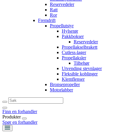
Reservedeler
Ratt
Ror
Fremdrift
Propellutstyr
Hylserør
Pakkbokser
Reservedeler
Propellakselbrakett
Cutless-lager
Propellaksler
Tilbehør
Utvending stevnlager
Fleksible koblinger
Klemflenser
Bronsepropeller
Motorlabber
Finn en forhandler
Produkter
Spør en forhandler