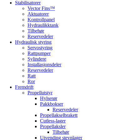
Stabilisatorer
Vector Fins™
Aktuatorer
Kontrollpanel
Hydraulikktank
Tilbehør
Reservedeler
Hydraulisk styring
Servostyring
Rattpumper
Sylindere
Installasjonsdeler
Reservedeler
Ratt
Ror
Fremdrift
Propellutstyr
Hylserør
Pakkbokser
Reservedeler
Propellakselbrakett
Cutless-lager
Propellaksler
Tilbehør
Utvending stevnlager