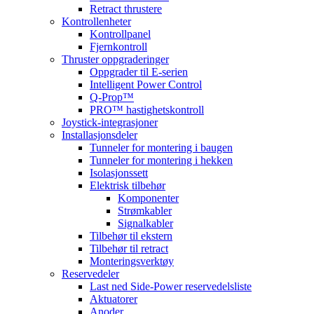
Retract thrustere
Kontrollenheter
Kontrollpanel
Fjernkontroll
Thruster oppgraderinger
Oppgrader til E-serien
Intelligent Power Control
Q-Prop™
PRO™ hastighetskontroll
Joystick-integrasjoner
Installasjonsdeler
Tunneler for montering i baugen
Tunneler for montering i hekken
Isolasjonssett
Elektrisk tilbehør
Komponenter
Strømkabler
Signalkabler
Tilbehør til ekstern
Tilbehør til retract
Monteringsverktøy
Reservedeler
Last ned Side-Power reservedelsliste
Aktuatorer
Anoder