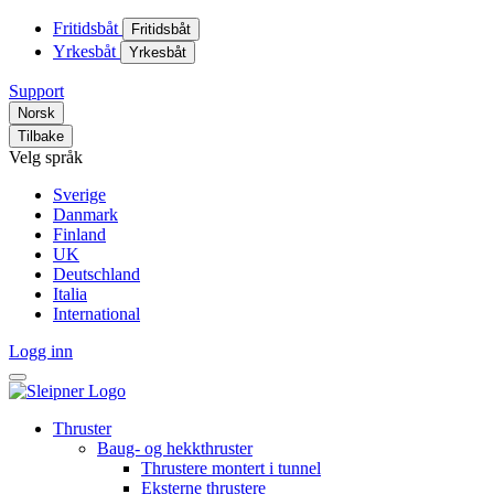
Fritidsbåt
Fritidsbåt
Yrkesbåt
Yrkesbåt
Support
Norsk
Tilbake
Velg språk
Sverige
Danmark
Finland
UK
Deutschland
Italia
International
Logg inn
Thruster
Baug- og hekkthruster
Thrustere montert i tunnel
Eksterne thrustere