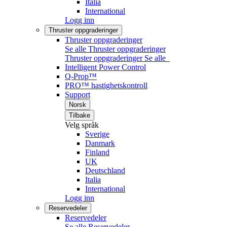
Italia
International
Logg inn
Thruster oppgraderinger
Thruster oppgraderinger
Se alle Thruster oppgraderinger
Thruster oppgraderinger
Se alle
Intelligent Power Control
Q-Prop™
PRO™ hastighetskontroll
Support
Norsk
Tilbake
Velg språk
Sverige
Danmark
Finland
UK
Deutschland
Italia
International
Logg inn
Reservedeler
Reservedeler
Se alle Reservedeler