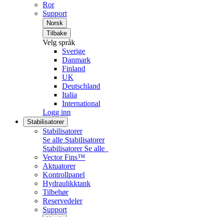
Ror
Support
Norsk
Tilbake
Velg språk
Sverige
Danmark
Finland
UK
Deutschland
Italia
International
Logg inn
Stabilisatorer
Stabilisatorer
Se alle Stabilisatorer
Stabilisatorer
Se alle
Vector Fins™
Aktuatorer
Kontrollpanel
Hydraulikktank
Tilbehør
Reservedeler
Support