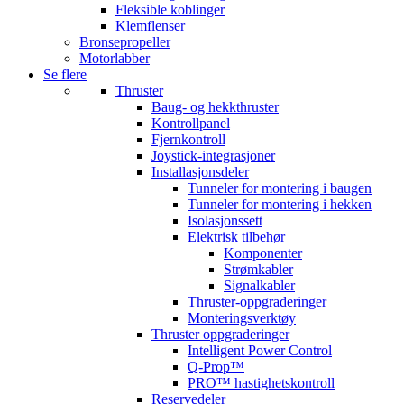
Fleksible koblinger
Klemflenser
Bronsepropeller
Motorlabber
Se flere
Thruster
Baug- og hekkthruster
Kontrollpanel
Fjernkontroll
Joystick-integrasjoner
Installasjonsdeler
Tunneler for montering i baugen
Tunneler for montering i hekken
Isolasjonssett
Elektrisk tilbehør
Komponenter
Strømkabler
Signalkabler
Thruster-oppgraderinger
Monteringsverktøy
Thruster oppgraderinger
Intelligent Power Control
Q-Prop™
PRO™ hastighetskontroll
Reservedeler