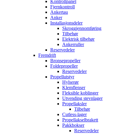
Kontrollpanel
Fjernkontroll
Ankertau
Anker
Installasjonsdeler
Skroggjennomføring
Tilbehør
Elektrisk tilbehør
Ankerruller
Reservedeler
Fremdrift
Bronsepropeller
Foldepropeller
Reservedeler
Propellutstyr
Hylserør
Klemflenser
Fleksible koblinger
Utvending stevnlager
Propellaksler
Tilbehør
Cutless-lager
Propellakselbrakett
Pakkbokser
Reservedeler