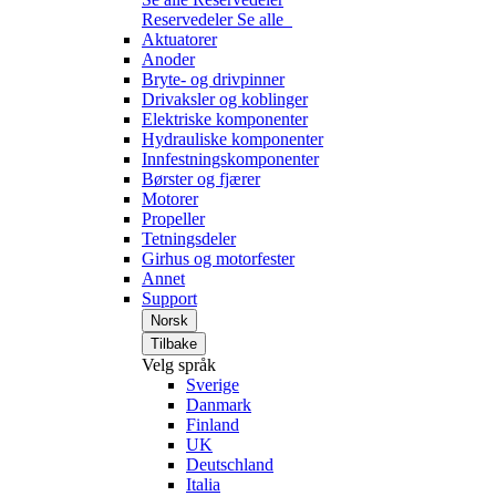
Reservedeler
Se alle
Aktuatorer
Anoder
Bryte- og drivpinner
Drivaksler og koblinger
Elektriske komponenter
Hydrauliske komponenter
Innfestningskomponenter
Børster og fjærer
Motorer
Propeller
Tetningsdeler
Girhus og motorfester
Annet
Support
Norsk
Tilbake
Velg språk
Sverige
Danmark
Finland
UK
Deutschland
Italia