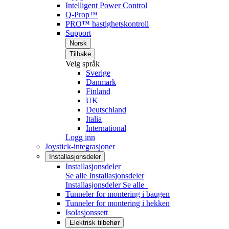
Intelligent Power Control
Q-Prop™
PRO™ hastighetskontroll
Support
Norsk
Tilbake
Velg språk
Sverige
Danmark
Finland
UK
Deutschland
Italia
International
Logg inn
Joystick-integrasjoner
Installasjonsdeler
Installasjonsdeler
Se alle Installasjonsdeler
Installasjonsdeler
Se alle
Tunneler for montering i baugen
Tunneler for montering i hekken
Isolasjonssett
Elektrisk tilbehør