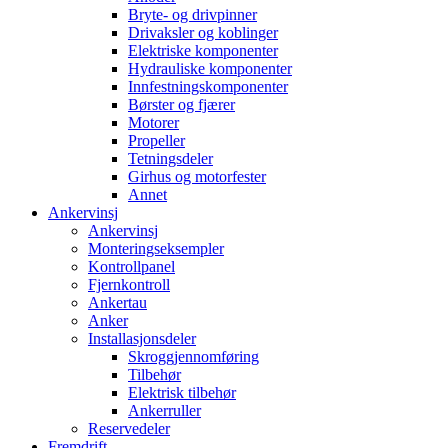
Bryte- og drivpinner
Drivaksler og koblinger
Elektriske komponenter
Hydrauliske komponenter
Innfestningskomponenter
Børster og fjærer
Motorer
Propeller
Tetningsdeler
Girhus og motorfester
Annet
Ankervinsj
Ankervinsj
Monteringseksempler
Kontrollpanel
Fjernkontroll
Ankertau
Anker
Installasjonsdeler
Skroggjennomføring
Tilbehør
Elektrisk tilbehør
Ankerruller
Reservedeler
Fremdrift