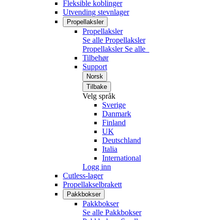
Fleksible koblinger
Utvending stevnlager
Propellaksler
Propellaksler
Se alle Propellaksler
Propellaksler
Se alle
Tilbehør
Support
Norsk
Tilbake
Velg språk
Sverige
Danmark
Finland
UK
Deutschland
Italia
International
Logg inn
Cutless-lager
Propellakselbrakett
Pakkbokser
Pakkbokser
Se alle Pakkbokser