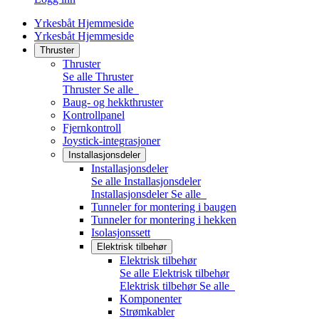
Yrkesbåt Hjemmeside
Yrkesbåt Hjemmeside
Thruster
Thruster
Se alle Thruster
Thruster
Se alle
Baug- og hekkthruster
Kontrollpanel
Fjernkontroll
Joystick-integrasjoner
Installasjonsdeler
Installasjonsdeler
Se alle Installasjonsdeler
Installasjonsdeler
Se alle
Tunneler for montering i baugen
Tunneler for montering i hekken
Isolasjonssett
Elektrisk tilbehør
Elektrisk tilbehør
Se alle Elektrisk tilbehør
Elektrisk tilbehør
Se alle
Komponenter
Strømkabler