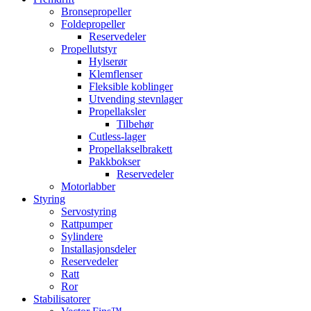
Bronsepropeller
Foldepropeller
Reservedeler
Propellutstyr
Hylserør
Klemflenser
Fleksible koblinger
Utvending stevnlager
Propellaksler
Tilbehør
Cutless-lager
Propellakselbrakett
Pakkbokser
Reservedeler
Motorlabber
Styring
Servostyring
Rattpumper
Sylindere
Installasjonsdeler
Reservedeler
Ratt
Ror
Stabilisatorer