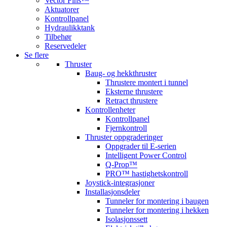
Vector Fins™
Aktuatorer
Kontrollpanel
Hydraulikktank
Tilbehør
Reservedeler
Se flere
Thruster
Baug- og hekkthruster
Thrustere montert i tunnel
Eksterne thrustere
Retract thrustere
Kontrollenheter
Kontrollpanel
Fjernkontroll
Thruster oppgraderinger
Oppgrader til E-serien
Intelligent Power Control
Q-Prop™
PRO™ hastighetskontroll
Joystick-integrasjoner
Installasjonsdeler
Tunneler for montering i baugen
Tunneler for montering i hekken
Isolasjonssett