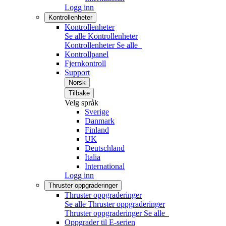
Logg inn
Kontrollenheter
Kontrollenheter
Se alle Kontrollenheter
Kontrollenheter
Se alle
Kontrollpanel
Fjernkontroll
Support
Norsk
Tilbake
Velg språk
Sverige
Danmark
Finland
UK
Deutschland
Italia
International
Logg inn
Thruster oppgraderinger
Thruster oppgraderinger
Se alle Thruster oppgraderinger
Thruster oppgraderinger
Se alle
Oppgrader til E-serien