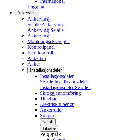
International
Logg inn
Ankervinsj
Ankervinsj
Se alle Ankervinsj
Ankervinsj
Se alle
Ankervinsj
Monteringseksempler
Kontrollpanel
Fjernkontroll
Ankertau
Anker
Installasjonsdeler
Installasjonsdeler
Se alle Installasjonsdeler
Installasjonsdeler
Se alle
Skroggjennomføring
Tilbehør
Elektrisk tilbehør
Ankerruller
Support
Norsk
Tilbake
Velg språk
Sverige