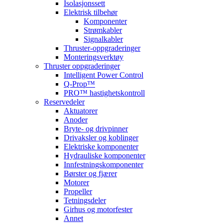
Isolasjonssett
Elektrisk tilbehør
Komponenter
Strømkabler
Signalkabler
Thruster-oppgraderinger
Monteringsverktøy
Thruster oppgraderinger
Intelligent Power Control
Q-Prop™
PRO™ hastighetskontroll
Reservedeler
Aktuatorer
Anoder
Bryte- og drivpinner
Drivaksler og koblinger
Elektriske komponenter
Hydrauliske komponenter
Innfestningskomponenter
Børster og fjærer
Motorer
Propeller
Tetningsdeler
Girhus og motorfester
Annet