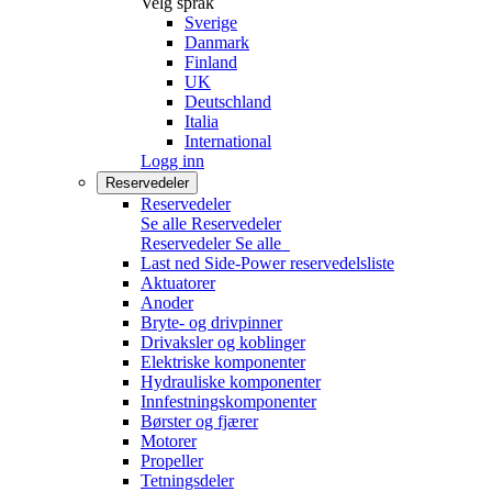
Velg språk
Sverige
Danmark
Finland
UK
Deutschland
Italia
International
Logg inn
Reservedeler
Reservedeler
Se alle Reservedeler
Reservedeler
Se alle
Last ned Side-Power reservedelsliste
Aktuatorer
Anoder
Bryte- og drivpinner
Drivaksler og koblinger
Elektriske komponenter
Hydrauliske komponenter
Innfestningskomponenter
Børster og fjærer
Motorer
Propeller
Tetningsdeler