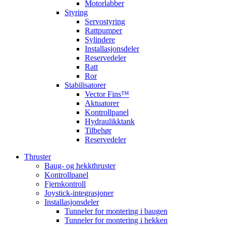
Motorlabber
Styring
Servostyring
Rattpumper
Sylindere
Installasjonsdeler
Reservedeler
Ratt
Ror
Stabilisatorer
Vector Fins™
Aktuatorer
Kontrollpanel
Hydraulikktank
Tilbehør
Reservedeler
Thruster
Baug- og hekkthruster
Kontrollpanel
Fjernkontroll
Joystick-integrasjoner
Installasjonsdeler
Tunneler for montering i baugen
Tunneler for montering i hekken