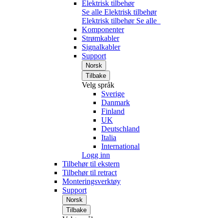
Elektrisk tilbehør
Se alle Elektrisk tilbehør
Elektrisk tilbehør
Se alle
Komponenter
Strømkabler
Signalkabler
Support
Norsk
Tilbake
Velg språk
Sverige
Danmark
Finland
UK
Deutschland
Italia
International
Logg inn
Tilbehør til ekstern
Tilbehør til retract
Monteringsverktøy
Support
Norsk
Tilbake