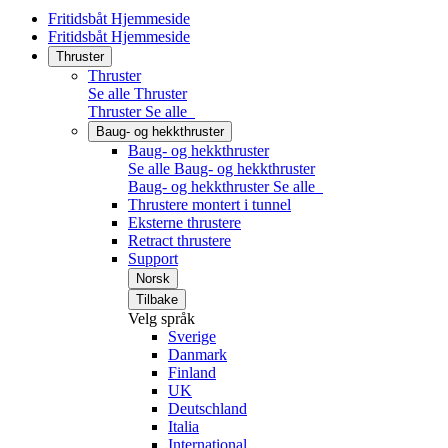
Fritidsbåt Hjemmeside
Fritidsbåt Hjemmeside
Thruster
Thruster
Se alle Thruster
Thruster
Se alle
Baug- og hekkthruster
Baug- og hekkthruster
Se alle Baug- og hekkthruster
Baug- og hekkthruster
Se alle
Thrustere montert i tunnel
Eksterne thrustere
Retract thrustere
Support
Norsk
Tilbake
Velg språk
Sverige
Danmark
Finland
UK
Deutschland
Italia
International