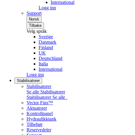
International
Logg inn
Support
Norsk
Tilbake
Velg språk
Sverige
Danmark
Finland
UK
Deutschland
Italia
International
Logg inn
Stabilisatorer
Stabilisatorer
Se alle Stabilisatorer
Stabilisatorer
Se alle
Vector Fins™
Aktuatorer
Kontrollpanel
Hydraulikktank
Tilbehør
Reservedeler