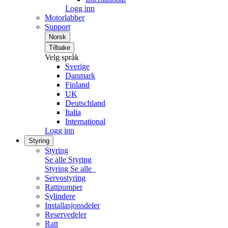
Logg inn
Motorlabber
Support
Norsk
Tilbake
Velg språk
Sverige
Danmark
Finland
UK
Deutschland
Italia
International
Logg inn
Styring
Styring
Se alle Styring
Styring
Se alle
Servostyring
Rattpumper
Sylindere
Installasjonsdeler
Reservedeler
Ratt