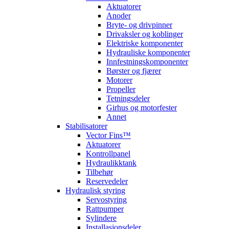
Aktuatorer
Anoder
Bryte- og drivpinner
Drivaksler og koblinger
Elektriske komponenter
Hydrauliske komponenter
Innfestningskomponenter
Børster og fjærer
Motorer
Propeller
Tetningsdeler
Girhus og motorfester
Annet
Stabilisatorer
Vector Fins™
Aktuatorer
Kontrollpanel
Hydraulikktank
Tilbehør
Reservedeler
Hydraulisk styring
Servostyring
Rattpumper
Sylindere
Installasjonsdeler