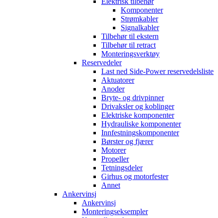
Elektrisk tilbehør
Komponenter
Strømkabler
Signalkabler
Tilbehør til ekstern
Tilbehør til retract
Monteringsverktøy
Reservedeler
Last ned Side-Power reservedelsliste
Aktuatorer
Anoder
Bryte- og drivpinner
Drivaksler og koblinger
Elektriske komponenter
Hydrauliske komponenter
Innfestningskomponenter
Børster og fjærer
Motorer
Propeller
Tetningsdeler
Girhus og motorfester
Annet
Ankervinsj
Ankervinsj
Monteringseksempler