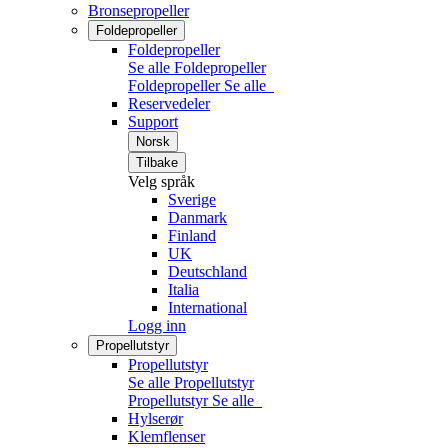
Bronsepropeller
Foldepropeller
Foldepropeller
Se alle Foldepropeller
Foldepropeller
Se alle
Reservedeler
Support
Norsk
Tilbake
Velg språk
Sverige
Danmark
Finland
UK
Deutschland
Italia
International
Logg inn
Propellutstyr
Propellutstyr
Se alle Propellutstyr
Propellutstyr
Se alle
Hylserør
Klemflenser