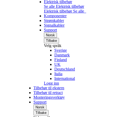
Elektrisk tilbehør
Se alle Elektrisk tilbehør
Elektrisk tilbehør
Se alle
Komponenter
Strømkabler
Signalkabler
Support
Norsk
Tilbake
Velg språk
Sverige
Danmark
Finland
UK
Deutschland
Italia
International
Logg inn
Tilbehør til ekstern
Tilbehør til retract
Monteringsverktøy
Support
Norsk
Tilbake