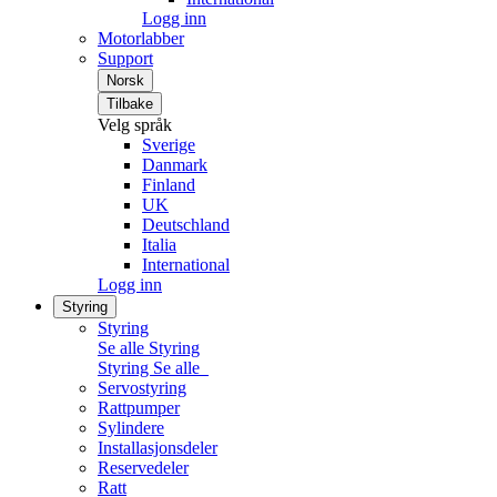
Logg inn
Motorlabber
Support
Norsk
Tilbake
Velg språk
Sverige
Danmark
Finland
UK
Deutschland
Italia
International
Logg inn
Styring
Styring
Se alle Styring
Styring
Se alle
Servostyring
Rattpumper
Sylindere
Installasjonsdeler
Reservedeler
Ratt