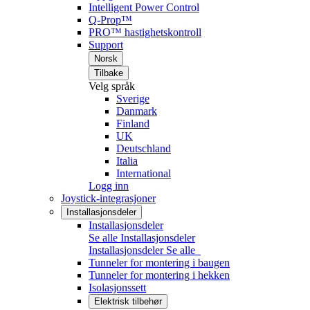
Intelligent Power Control
Q-Prop™
PRO™ hastighetskontroll
Support
Norsk
Tilbake
Velg språk
Sverige
Danmark
Finland
UK
Deutschland
Italia
International
Logg inn
Joystick-integrasjoner
Installasjonsdeler
Installasjonsdeler
Se alle Installasjonsdeler
Installasjonsdeler
Se alle
Tunneler for montering i baugen
Tunneler for montering i hekken
Isolasjonssett
Elektrisk tilbehør