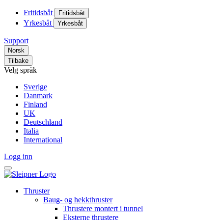
Fritidsbåt
Fritidsbåt
Yrkesbåt
Yrkesbåt
Support
Norsk
Tilbake
Velg språk
Sverige
Danmark
Finland
UK
Deutschland
Italia
International
Logg inn
Thruster
Baug- og hekkthruster
Thrustere montert i tunnel
Eksterne thrustere