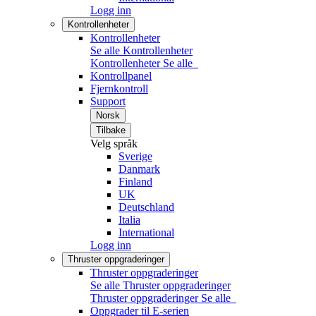
Logg inn
Kontrollenheter
Kontrollenheter
Se alle Kontrollenheter
Kontrollenheter
Se alle
Kontrollpanel
Fjernkontroll
Support
Norsk
Tilbake
Velg språk
Sverige
Danmark
Finland
UK
Deutschland
Italia
International
Logg inn
Thruster oppgraderinger
Thruster oppgraderinger
Se alle Thruster oppgraderinger
Thruster oppgraderinger
Se alle
Oppgrader til E-serien