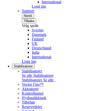
International
Logg inn
Support
Norsk
Tilbake
Velg språk
Sverige
Danmark
Finland
UK
Deutschland
Italia
International
Logg inn
Stabilisatorer
Stabilisatorer
Se alle Stabilisatorer
Stabilisatorer
Se alle
Vector Fins™
Aktuatorer
Kontrollpanel
Hydraulikktank
Tilbehør
Reservedeler