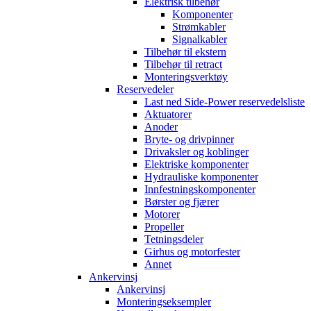
Elektrisk tilbehør
Komponenter
Strømkabler
Signalkabler
Tilbehør til ekstern
Tilbehør til retract
Monteringsverktøy
Reservedeler
Last ned Side-Power reservedelsliste
Aktuatorer
Anoder
Bryte- og drivpinner
Drivaksler og koblinger
Elektriske komponenter
Hydrauliske komponenter
Innfestningskomponenter
Børster og fjærer
Motorer
Propeller
Tetningsdeler
Girhus og motorfester
Annet
Ankervinsj
Ankervinsj
Monteringseksempler