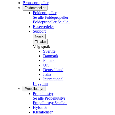
Bronsepropeller
Foldepropeller
Foldepropeller
Se alle Foldepropeller
Foldepropeller
Se alle
Reservedeler
Support
Norsk
Tilbake
Velg språk
Sverige
Danmark
Finland
UK
Deutschland
Italia
International
Logg inn
Propellutstyr
Propellutstyr
Se alle Propellutstyr
Propellutstyr
Se alle
Hylserør
Klemflenser