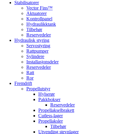
Stabilisatorer
Vector Fins™
Aktuatorer
Kontrollpanel
Hydraulikktank
Tilbehør
Reservedeler
Hydraulisk styring
Servostyring
Rattpumper
Sylindere
Installasjonsdeler
Reservedeler
Ratt
Ror
Fremdrift
Propellutstyr
Hylserør
Pakkbokser
Reservedeler
Propellakselbrakett
Cutless-lager
Propellaksler
Tilbehør
Utvending stevnlager