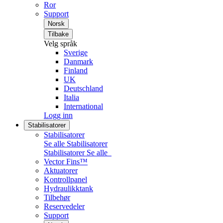
Ror
Support
Norsk
Tilbake
Velg språk
Sverige
Danmark
Finland
UK
Deutschland
Italia
International
Logg inn
Stabilisatorer
Stabilisatorer
Se alle Stabilisatorer
Stabilisatorer
Se alle
Vector Fins™
Aktuatorer
Kontrollpanel
Hydraulikktank
Tilbehør
Reservedeler
Support