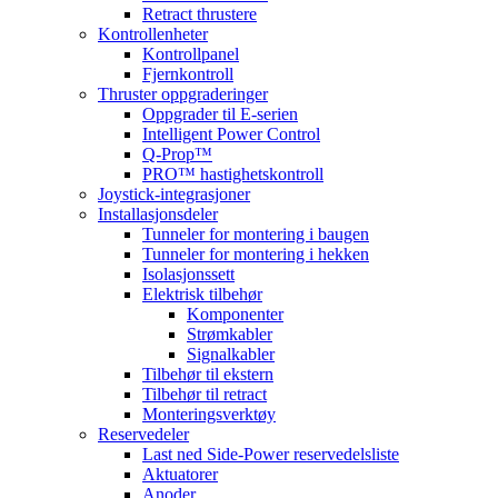
Retract thrustere
Kontrollenheter
Kontrollpanel
Fjernkontroll
Thruster oppgraderinger
Oppgrader til E-serien
Intelligent Power Control
Q-Prop™
PRO™ hastighetskontroll
Joystick-integrasjoner
Installasjonsdeler
Tunneler for montering i baugen
Tunneler for montering i hekken
Isolasjonssett
Elektrisk tilbehør
Komponenter
Strømkabler
Signalkabler
Tilbehør til ekstern
Tilbehør til retract
Monteringsverktøy
Reservedeler
Last ned Side-Power reservedelsliste
Aktuatorer
Anoder