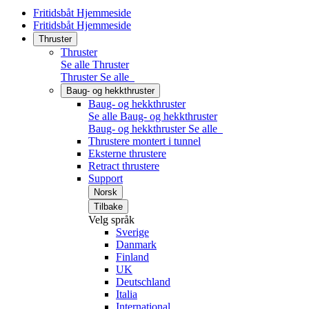
Fritidsbåt Hjemmeside
Fritidsbåt Hjemmeside
Thruster
Thruster
Se alle Thruster
Thruster
Se alle
Baug- og hekkthruster
Baug- og hekkthruster
Se alle Baug- og hekkthruster
Baug- og hekkthruster
Se alle
Thrustere montert i tunnel
Eksterne thrustere
Retract thrustere
Support
Norsk
Tilbake
Velg språk
Sverige
Danmark
Finland
UK
Deutschland
Italia
International