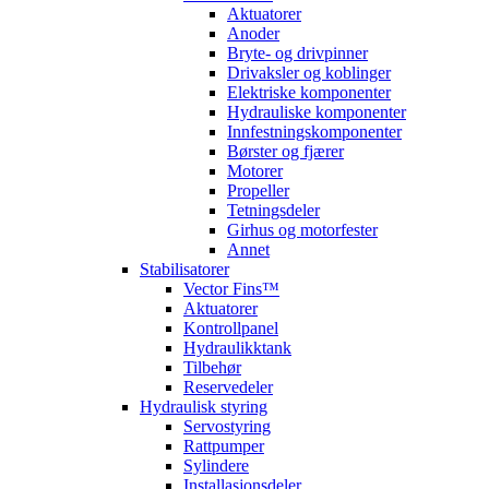
Aktuatorer
Anoder
Bryte- og drivpinner
Drivaksler og koblinger
Elektriske komponenter
Hydrauliske komponenter
Innfestningskomponenter
Børster og fjærer
Motorer
Propeller
Tetningsdeler
Girhus og motorfester
Annet
Stabilisatorer
Vector Fins™
Aktuatorer
Kontrollpanel
Hydraulikktank
Tilbehør
Reservedeler
Hydraulisk styring
Servostyring
Rattpumper
Sylindere
Installasjonsdeler