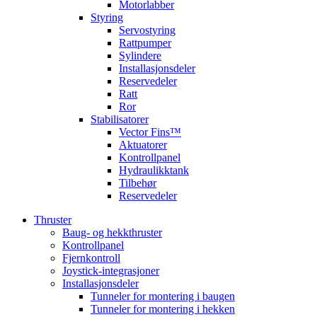
Motorlabber
Styring
Servostyring
Rattpumper
Sylindere
Installasjonsdeler
Reservedeler
Ratt
Ror
Stabilisatorer
Vector Fins™
Aktuatorer
Kontrollpanel
Hydraulikktank
Tilbehør
Reservedeler
Thruster
Baug- og hekkthruster
Kontrollpanel
Fjernkontroll
Joystick-integrasjoner
Installasjonsdeler
Tunneler for montering i baugen
Tunneler for montering i hekken