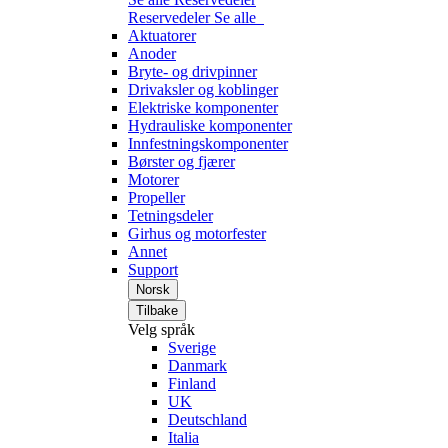
Reservedeler
Se alle
Aktuatorer
Anoder
Bryte- og drivpinner
Drivaksler og koblinger
Elektriske komponenter
Hydrauliske komponenter
Innfestningskomponenter
Børster og fjærer
Motorer
Propeller
Tetningsdeler
Girhus og motorfester
Annet
Support
Norsk
Tilbake
Velg språk
Sverige
Danmark
Finland
UK
Deutschland
Italia