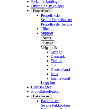
Fleksible koblinger
Utvending stevnlager
Propellaksler
Propellaksler
Se alle Propellaksler
Propellaksler
Se alle
Tilbehør
Support
Norsk
Tilbake
Velg språk
Sverige
Danmark
Finland
UK
Deutschland
Italia
International
Logg inn
Cutless-lager
Propellakselbrakett
Pakkbokser
Pakkbokser
Se alle Pakkbokser