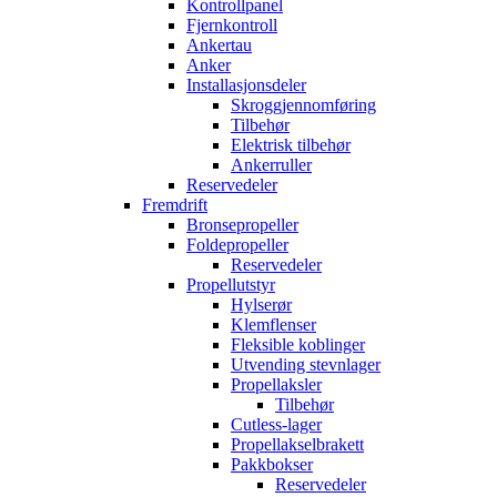
Kontrollpanel
Fjernkontroll
Ankertau
Anker
Installasjonsdeler
Skroggjennomføring
Tilbehør
Elektrisk tilbehør
Ankerruller
Reservedeler
Fremdrift
Bronsepropeller
Foldepropeller
Reservedeler
Propellutstyr
Hylserør
Klemflenser
Fleksible koblinger
Utvending stevnlager
Propellaksler
Tilbehør
Cutless-lager
Propellakselbrakett
Pakkbokser
Reservedeler