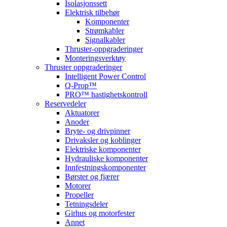
Isolasjonssett
Elektrisk tilbehør
Komponenter
Strømkabler
Signalkabler
Thruster-oppgraderinger
Monteringsverktøy
Thruster oppgraderinger
Intelligent Power Control
Q-Prop™
PRO™ hastighetskontroll
Reservedeler
Aktuatorer
Anoder
Bryte- og drivpinner
Drivaksler og koblinger
Elektriske komponenter
Hydrauliske komponenter
Innfestningskomponenter
Børster og fjærer
Motorer
Propeller
Tetningsdeler
Girhus og motorfester
Annet