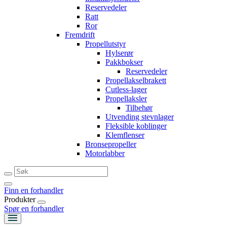
Reservedeler
Ratt
Ror
Fremdrift
Propellutstyr
Hylserør
Pakkbokser
Reservedeler
Propellakselbrakett
Cutless-lager
Propellaksler
Tilbehør
Utvending stevnlager
Fleksible koblinger
Klemflenser
Bronsepropeller
Motorlabber
Finn en forhandler
Produkter
Spør en forhandler