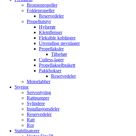
Bronsepropeller
Foldepropeller
Reservedeler
Propellutstyr
Hylserør
Klemflenser
Fleksible koblinger
Utvending stevnlager
Propellaksler
Tilbehør
Cutless-lager
Propellakselbrakett
Pakkbokser
Reservedeler
Motorlabber
Styring
Servostyring
Rattpumper
Sylindere
Installasjonsdeler
Reservedeler
Ratt
Ror
Stabilisatorer