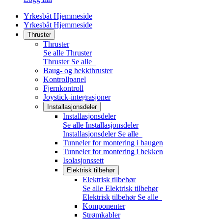
Yrkesbåt Hjemmeside
Yrkesbåt Hjemmeside
Thruster
Thruster
Se alle Thruster
Thruster
Se alle
Baug- og hekkthruster
Kontrollpanel
Fjernkontroll
Joystick-integrasjoner
Installasjonsdeler
Installasjonsdeler
Se alle Installasjonsdeler
Installasjonsdeler
Se alle
Tunneler for montering i baugen
Tunneler for montering i hekken
Isolasjonssett
Elektrisk tilbehør
Elektrisk tilbehør
Se alle Elektrisk tilbehør
Elektrisk tilbehør
Se alle
Komponenter
Strømkabler