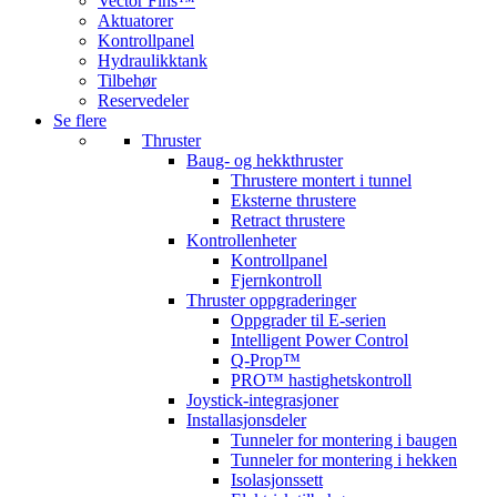
Vector Fins™
Aktuatorer
Kontrollpanel
Hydraulikktank
Tilbehør
Reservedeler
Se flere
Thruster
Baug- og hekkthruster
Thrustere montert i tunnel
Eksterne thrustere
Retract thrustere
Kontrollenheter
Kontrollpanel
Fjernkontroll
Thruster oppgraderinger
Oppgrader til E-serien
Intelligent Power Control
Q-Prop™
PRO™ hastighetskontroll
Joystick-integrasjoner
Installasjonsdeler
Tunneler for montering i baugen
Tunneler for montering i hekken
Isolasjonssett