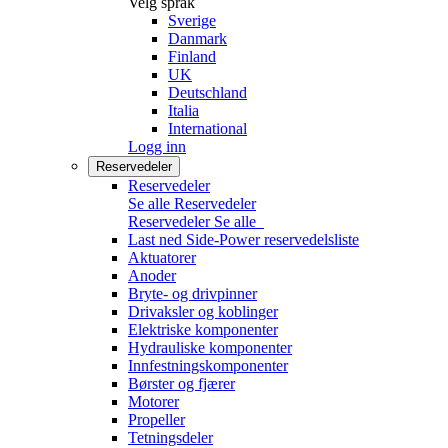
Velg språk
Sverige
Danmark
Finland
UK
Deutschland
Italia
International
Logg inn
Reservedeler
Reservedeler
Se alle Reservedeler
Reservedeler
Se alle
Last ned Side-Power reservedelsliste
Aktuatorer
Anoder
Bryte- og drivpinner
Drivaksler og koblinger
Elektriske komponenter
Hydrauliske komponenter
Innfestningskomponenter
Børster og fjærer
Motorer
Propeller
Tetningsdeler