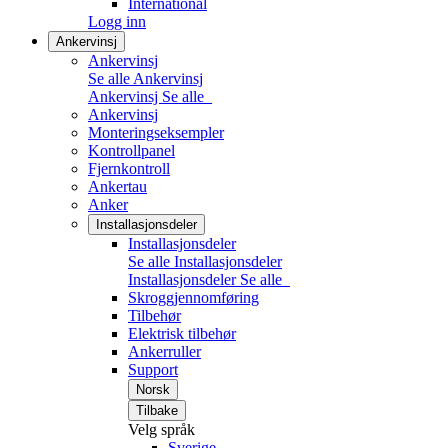
International
Logg inn
Ankervinsj
Ankervinsj
Se alle Ankervinsj
Ankervinsj
Se alle
Ankervinsj
Monteringseksempler
Kontrollpanel
Fjernkontroll
Ankertau
Anker
Installasjonsdeler
Installasjonsdeler
Se alle Installasjonsdeler
Installasjonsdeler
Se alle
Skroggjennomføring
Tilbehør
Elektrisk tilbehør
Ankerruller
Support
Norsk
Tilbake
Velg språk
Sverige