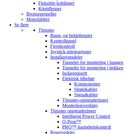
Fleksible koblinger
Klemflenser
Bronsepropeller
Motorlabber
Se flere
Thruster
Baug- og hekkthruster
Kontrollpanel
Fjernkontroll
Joystick-integrasjoner
Installasjonsdeler
Tunneler for montering i baugen
Tunneler for montering i hekken
Isolasjonssett
Elektrisk tilbehør
Komponenter
Strømkabler
Signalkabler
Thruster-oppgraderinger
Monteringsverktøy
Thruster oppgraderinger
Intelligent Power Control
Q-Prop™
PRO™ hastighetskontroll
Reservedeler