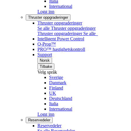
Italia
International
Logg inn
Thruster oppgraderinger
Thruster oppgraderinger
Se alle Thruster oppgraderinger
Thruster oppgraderinger
Se alle
Intelligent Power Control
Q-Prop™
PRO™ hastighetskontroll
Support
Norsk
Tilbake
Velg språk
Sverige
Danmark
Finland
UK
Deutschland
Italia
International
Logg inn
Reservedeler
Reservedeler
Se alle Reservedeler