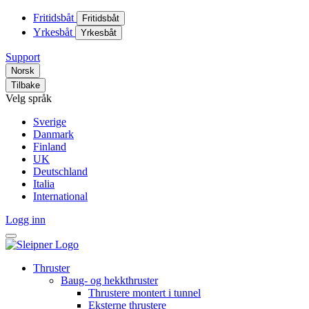
Fritidsbåt
Fritidsbåt
Yrkesbåt
Yrkesbåt
Support
Norsk
Tilbake
Velg språk
Sverige
Danmark
Finland
UK
Deutschland
Italia
International
Logg inn
Thruster
Baug- og hekkthruster
Thrustere montert i tunnel
Eksterne thrustere