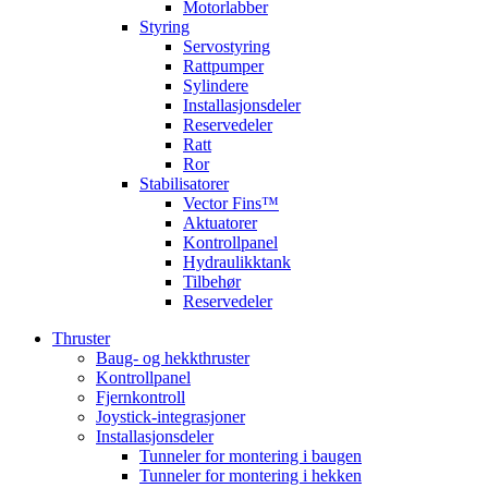
Motorlabber
Styring
Servostyring
Rattpumper
Sylindere
Installasjonsdeler
Reservedeler
Ratt
Ror
Stabilisatorer
Vector Fins™
Aktuatorer
Kontrollpanel
Hydraulikktank
Tilbehør
Reservedeler
Thruster
Baug- og hekkthruster
Kontrollpanel
Fjernkontroll
Joystick-integrasjoner
Installasjonsdeler
Tunneler for montering i baugen
Tunneler for montering i hekken