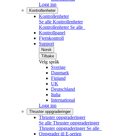
Logg inn
Kontrollenheter
Kontrollenheter
Se alle Kontrollenheter
Kontrollenheter
Se alle
Kontrollpanel
Fjernkontroll
Support
Norsk
Tilbake
Velg språk
Sverige
Danmark
Finland
UK
Deutschland
Italia
International
Logg inn
Thruster oppgraderinger
Thruster oppgraderinger
Se alle Thruster oppgraderinger
Thruster oppgraderinger
Se alle
Oppgrader til E-serien