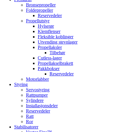
Bronsepropeller
Foldepropeller
Reservedeler
Propellutstyr
Hylserør
Klemflenser
Fleksible koblinger
Utvending stevnlager
Propellaksler
Tilbehør
Cutless-lager
Propellakselbrakett
Pakkbokser
Reservedeler
Motorlabber
Styring
Servostyring
Rattpumper
Sylindere
Installasjonsdeler
Reservedeler
Ratt
Ror
Stabilisatorer