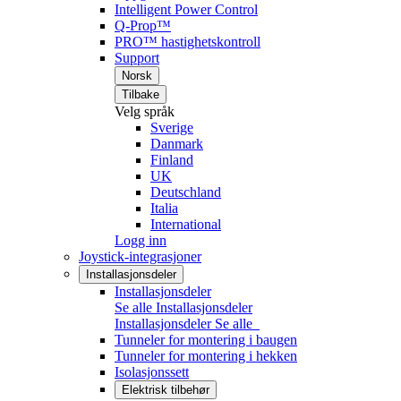
Intelligent Power Control
Q-Prop™
PRO™ hastighetskontroll
Support
Norsk
Tilbake
Velg språk
Sverige
Danmark
Finland
UK
Deutschland
Italia
International
Logg inn
Joystick-integrasjoner
Installasjonsdeler
Installasjonsdeler
Se alle Installasjonsdeler
Installasjonsdeler
Se alle
Tunneler for montering i baugen
Tunneler for montering i hekken
Isolasjonssett
Elektrisk tilbehør