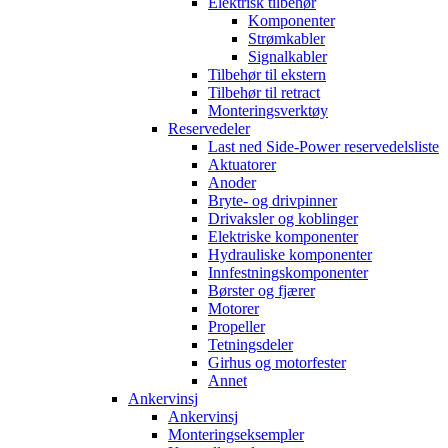
Elektrisk tilbehør
Komponenter
Strømkabler
Signalkabler
Tilbehør til ekstern
Tilbehør til retract
Monteringsverktøy
Reservedeler
Last ned Side-Power reservedelsliste
Aktuatorer
Anoder
Bryte- og drivpinner
Drivaksler og koblinger
Elektriske komponenter
Hydrauliske komponenter
Innfestningskomponenter
Børster og fjærer
Motorer
Propeller
Tetningsdeler
Girhus og motorfester
Annet
Ankervinsj
Ankervinsj
Monteringseksempler