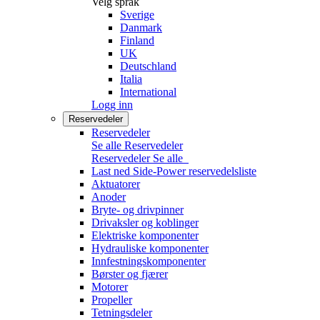
Velg språk
Sverige
Danmark
Finland
UK
Deutschland
Italia
International
Logg inn
Reservedeler
Reservedeler
Se alle Reservedeler
Reservedeler
Se alle
Last ned Side-Power reservedelsliste
Aktuatorer
Anoder
Bryte- og drivpinner
Drivaksler og koblinger
Elektriske komponenter
Hydrauliske komponenter
Innfestningskomponenter
Børster og fjærer
Motorer
Propeller
Tetningsdeler