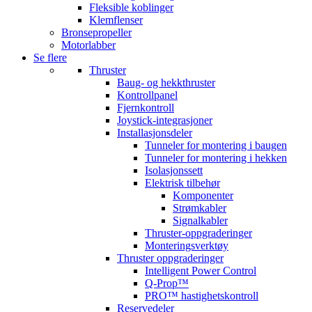
Fleksible koblinger
Klemflenser
Bronsepropeller
Motorlabber
Se flere
Thruster
Baug- og hekkthruster
Kontrollpanel
Fjernkontroll
Joystick-integrasjoner
Installasjonsdeler
Tunneler for montering i baugen
Tunneler for montering i hekken
Isolasjonssett
Elektrisk tilbehør
Komponenter
Strømkabler
Signalkabler
Thruster-oppgraderinger
Monteringsverktøy
Thruster oppgraderinger
Intelligent Power Control
Q-Prop™
PRO™ hastighetskontroll
Reservedeler