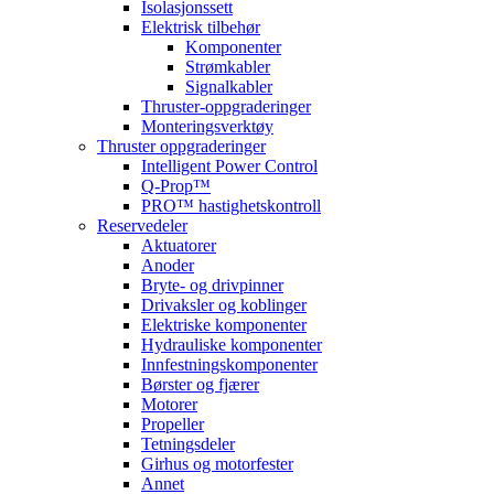
Isolasjonssett
Elektrisk tilbehør
Komponenter
Strømkabler
Signalkabler
Thruster-oppgraderinger
Monteringsverktøy
Thruster oppgraderinger
Intelligent Power Control
Q-Prop™
PRO™ hastighetskontroll
Reservedeler
Aktuatorer
Anoder
Bryte- og drivpinner
Drivaksler og koblinger
Elektriske komponenter
Hydrauliske komponenter
Innfestningskomponenter
Børster og fjærer
Motorer
Propeller
Tetningsdeler
Girhus og motorfester
Annet