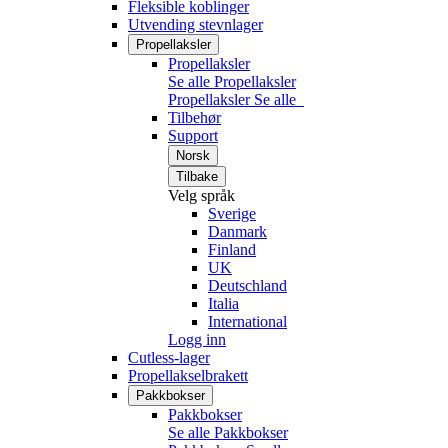
Fleksible koblinger
Utvending stevnlager
Propellaksler
Propellaksler
Se alle Propellaksler
Propellaksler
Se alle
Tilbehør
Support
Norsk
Tilbake
Velg språk
Sverige
Danmark
Finland
UK
Deutschland
Italia
International
Logg inn
Cutless-lager
Propellakselbrakett
Pakkbokser
Pakkbokser
Se alle Pakkbokser