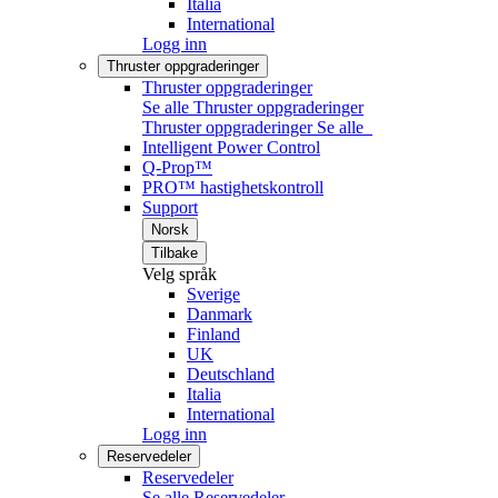
Italia
International
Logg inn
Thruster oppgraderinger
Thruster oppgraderinger
Se alle Thruster oppgraderinger
Thruster oppgraderinger
Se alle
Intelligent Power Control
Q-Prop™
PRO™ hastighetskontroll
Support
Norsk
Tilbake
Velg språk
Sverige
Danmark
Finland
UK
Deutschland
Italia
International
Logg inn
Reservedeler
Reservedeler
Se alle Reservedeler