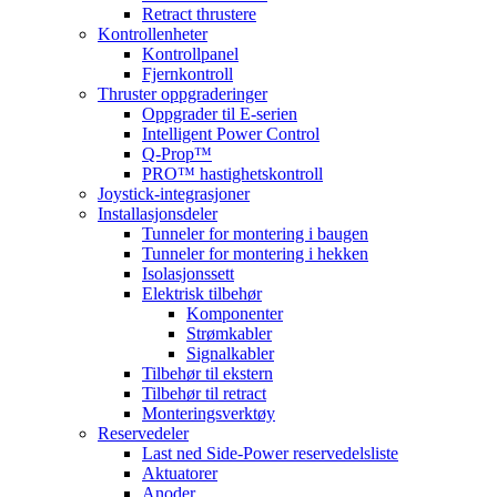
Retract thrustere
Kontrollenheter
Kontrollpanel
Fjernkontroll
Thruster oppgraderinger
Oppgrader til E-serien
Intelligent Power Control
Q-Prop™
PRO™ hastighetskontroll
Joystick-integrasjoner
Installasjonsdeler
Tunneler for montering i baugen
Tunneler for montering i hekken
Isolasjonssett
Elektrisk tilbehør
Komponenter
Strømkabler
Signalkabler
Tilbehør til ekstern
Tilbehør til retract
Monteringsverktøy
Reservedeler
Last ned Side-Power reservedelsliste
Aktuatorer
Anoder