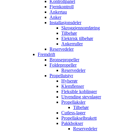
Kontrollpanel
Fjernkontroll
Ankertau
Anker
Installasjonsdeler
Skroggjennomføring
Tilbehør
Elektrisk tilbehør
Ankerruller
Reservedeler
Fremdrift
Bronsepropeller
Foldepropeller
Reservedeler
Propellutstyr
Hylserør
Klemflenser
Fleksible koblinger
Utvending stevnlager
Propellaksler
Tilbehør
Cutless-lager
Propellakselbrakett
Pakkbokser
Reservedeler