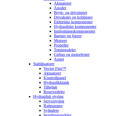
Aktuatorer
Anoder
Bryte- og drivpinner
Drivaksler og koblinger
Elektriske komponenter
Hydrauliske komponenter
Innfestningskomponenter
Børster og fjærer
Motorer
Propeller
Tetningsdeler
Girhus og motorfester
Annet
Stabilisatorer
Vector Fins™
Aktuatorer
Kontrollpanel
Hydraulikktank
Tilbehør
Reservedeler
Hydraulisk styring
Servostyring
Rattpumper
Sylindere
Installasjonsdeler