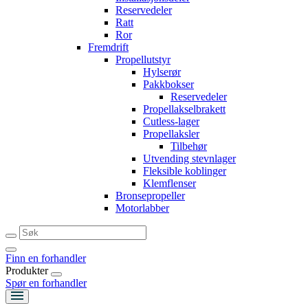
Reservedeler
Ratt
Ror
Fremdrift
Propellutstyr
Hylserør
Pakkbokser
Reservedeler
Propellakselbrakett
Cutless-lager
Propellaksler
Tilbehør
Utvending stevnlager
Fleksible koblinger
Klemflenser
Bronsepropeller
Motorlabber
Finn en forhandler
Produkter
Spør en forhandler