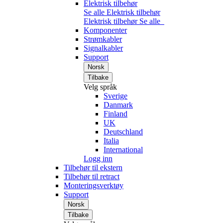
Elektrisk tilbehør
Se alle Elektrisk tilbehør
Elektrisk tilbehør
Se alle
Komponenter
Strømkabler
Signalkabler
Support
Norsk
Tilbake
Velg språk
Sverige
Danmark
Finland
UK
Deutschland
Italia
International
Logg inn
Tilbehør til ekstern
Tilbehør til retract
Monteringsverktøy
Support
Norsk
Tilbake