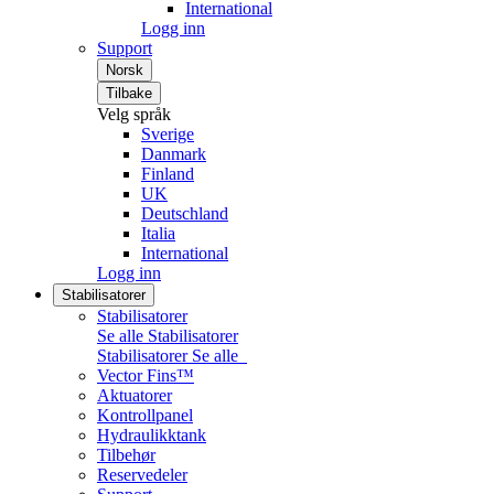
International
Logg inn
Support
Norsk
Tilbake
Velg språk
Sverige
Danmark
Finland
UK
Deutschland
Italia
International
Logg inn
Stabilisatorer
Stabilisatorer
Se alle Stabilisatorer
Stabilisatorer
Se alle
Vector Fins™
Aktuatorer
Kontrollpanel
Hydraulikktank
Tilbehør
Reservedeler