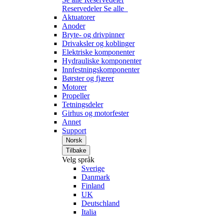
Reservedeler
Se alle
Aktuatorer
Anoder
Bryte- og drivpinner
Drivaksler og koblinger
Elektriske komponenter
Hydrauliske komponenter
Innfestningskomponenter
Børster og fjærer
Motorer
Propeller
Tetningsdeler
Girhus og motorfester
Annet
Support
Norsk
Tilbake
Velg språk
Sverige
Danmark
Finland
UK
Deutschland
Italia