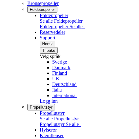
Bronsepropeller
Foldepropeller
Foldepropeller
Se alle Foldepropeller
Foldepropeller
Se alle
Reservedeler
Support
Norsk
Tilbake
Velg språk
Sverige
Danmark
Finland
UK
Deutschland
Italia
International
Logg inn
Propellutstyr
Propellutstyr
Se alle Propellutstyr
Propellutstyr
Se alle
Hylserør
Klemflenser