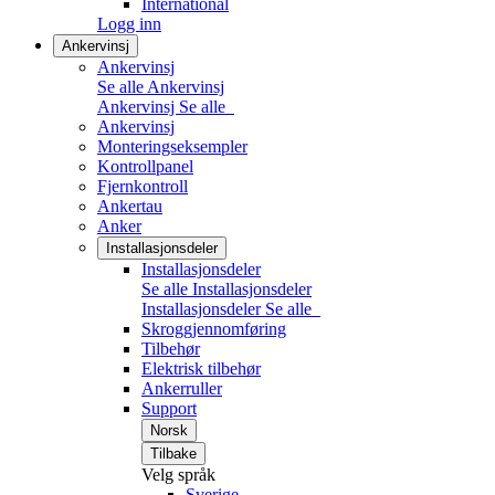
International
Logg inn
Ankervinsj
Ankervinsj
Se alle Ankervinsj
Ankervinsj
Se alle
Ankervinsj
Monteringseksempler
Kontrollpanel
Fjernkontroll
Ankertau
Anker
Installasjonsdeler
Installasjonsdeler
Se alle Installasjonsdeler
Installasjonsdeler
Se alle
Skroggjennomføring
Tilbehør
Elektrisk tilbehør
Ankerruller
Support
Norsk
Tilbake
Velg språk
Sverige