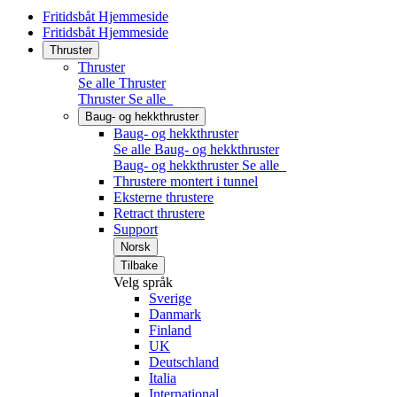
Fritidsbåt Hjemmeside
Fritidsbåt Hjemmeside
Thruster
Thruster
Se alle Thruster
Thruster
Se alle
Baug- og hekkthruster
Baug- og hekkthruster
Se alle Baug- og hekkthruster
Baug- og hekkthruster
Se alle
Thrustere montert i tunnel
Eksterne thrustere
Retract thrustere
Support
Norsk
Tilbake
Velg språk
Sverige
Danmark
Finland
UK
Deutschland
Italia
International