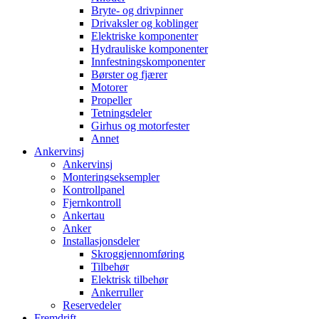
Bryte- og drivpinner
Drivaksler og koblinger
Elektriske komponenter
Hydrauliske komponenter
Innfestningskomponenter
Børster og fjærer
Motorer
Propeller
Tetningsdeler
Girhus og motorfester
Annet
Ankervinsj
Ankervinsj
Monteringseksempler
Kontrollpanel
Fjernkontroll
Ankertau
Anker
Installasjonsdeler
Skroggjennomføring
Tilbehør
Elektrisk tilbehør
Ankerruller
Reservedeler
Fremdrift