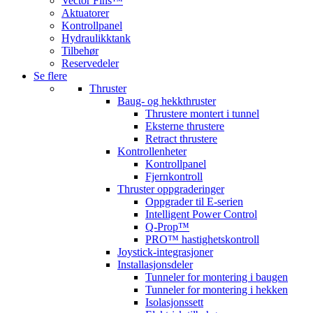
Vector Fins™
Aktuatorer
Kontrollpanel
Hydraulikktank
Tilbehør
Reservedeler
Se flere
Thruster
Baug- og hekkthruster
Thrustere montert i tunnel
Eksterne thrustere
Retract thrustere
Kontrollenheter
Kontrollpanel
Fjernkontroll
Thruster oppgraderinger
Oppgrader til E-serien
Intelligent Power Control
Q-Prop™
PRO™ hastighetskontroll
Joystick-integrasjoner
Installasjonsdeler
Tunneler for montering i baugen
Tunneler for montering i hekken
Isolasjonssett