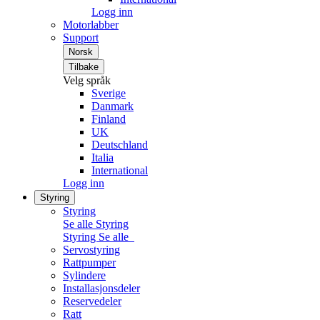
Logg inn
Motorlabber
Support
Norsk
Tilbake
Velg språk
Sverige
Danmark
Finland
UK
Deutschland
Italia
International
Logg inn
Styring
Styring
Se alle Styring
Styring
Se alle
Servostyring
Rattpumper
Sylindere
Installasjonsdeler
Reservedeler
Ratt