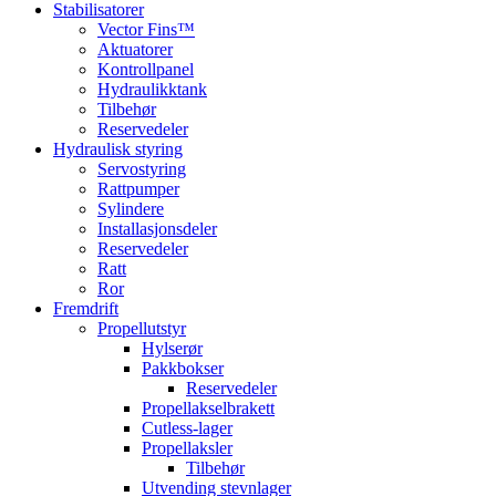
Stabilisatorer
Vector Fins™
Aktuatorer
Kontrollpanel
Hydraulikktank
Tilbehør
Reservedeler
Hydraulisk styring
Servostyring
Rattpumper
Sylindere
Installasjonsdeler
Reservedeler
Ratt
Ror
Fremdrift
Propellutstyr
Hylserør
Pakkbokser
Reservedeler
Propellakselbrakett
Cutless-lager
Propellaksler
Tilbehør
Utvending stevnlager