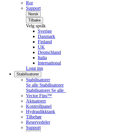
Ror
Support
Norsk
Tilbake
Velg språk
Sverige
Danmark
Finland
UK
Deutschland
Italia
International
Logg inn
Stabilisatorer
Stabilisatorer
Se alle Stabilisatorer
Stabilisatorer
Se alle
Vector Fins™
Aktuatorer
Kontrollpanel
Hydraulikktank
Tilbehør
Reservedeler
Support