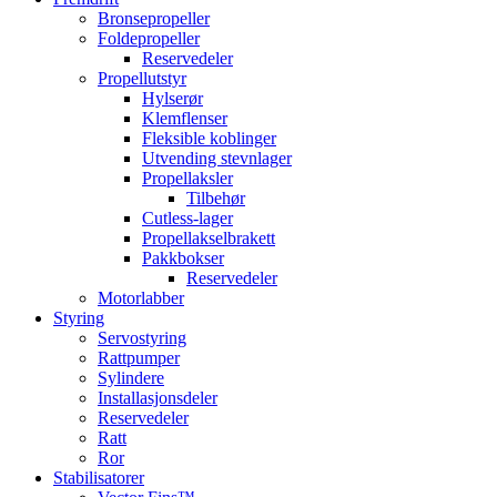
Bronsepropeller
Foldepropeller
Reservedeler
Propellutstyr
Hylserør
Klemflenser
Fleksible koblinger
Utvending stevnlager
Propellaksler
Tilbehør
Cutless-lager
Propellakselbrakett
Pakkbokser
Reservedeler
Motorlabber
Styring
Servostyring
Rattpumper
Sylindere
Installasjonsdeler
Reservedeler
Ratt
Ror
Stabilisatorer