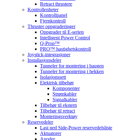
Retract thrustere
Kontrollenheter
Kontrollpanel
Fjernkontroll
Thruster oppgraderinger
Oppgrader til E-serien
Intelligent Power Control
Q-Prop™
PRO™ hastighetskontroll
Joystick-integrasjoner
Installasjonsdeler
Tunneler for montering i baugen
Tunneler for montering i hekken
Isolasjonssett
Elektrisk tilbehør
Komponenter
Strømkabler
Signalkabler
Tilbehør til ekstern
Tilbehør til retract
Monteringsverktøy
Reservedeler
Last ned Side-Power reservedelsliste
Aktuatorer
Anoder