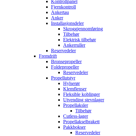
Kontrollpanel
Fjernkontroll
Ankertau
Anker
Installasjonsdeler
Skroggjennomføring
Tilbehør
Elektrisk tilbehør
Ankerruller
Reservedeler
Fremdrift
Bronsepropeller
Foldepropeller
Reservedeler
Propellutstyr
Hylserør
Klemflenser
Fleksible koblinger
Utvending stevnlager
Propellaksler
Tilbehør
Cutless-lager
Propellakselbrakett
Pakkbokser
Reservedeler