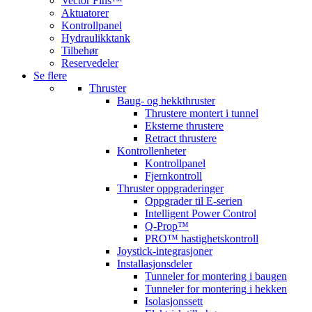
Vector Fins™
Aktuatorer
Kontrollpanel
Hydraulikktank
Tilbehør
Reservedeler
Se flere
Thruster
Baug- og hekkthruster
Thrustere montert i tunnel
Eksterne thrustere
Retract thrustere
Kontrollenheter
Kontrollpanel
Fjernkontroll
Thruster oppgraderinger
Oppgrader til E-serien
Intelligent Power Control
Q-Prop™
PRO™ hastighetskontroll
Joystick-integrasjoner
Installasjonsdeler
Tunneler for montering i baugen
Tunneler for montering i hekken
Isolasjonssett