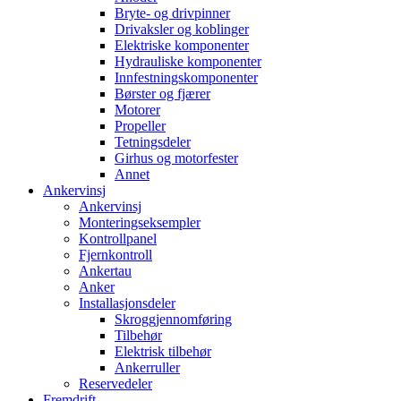
Bryte- og drivpinner
Drivaksler og koblinger
Elektriske komponenter
Hydrauliske komponenter
Innfestningskomponenter
Børster og fjærer
Motorer
Propeller
Tetningsdeler
Girhus og motorfester
Annet
Ankervinsj
Ankervinsj
Monteringseksempler
Kontrollpanel
Fjernkontroll
Ankertau
Anker
Installasjonsdeler
Skroggjennomføring
Tilbehør
Elektrisk tilbehør
Ankerruller
Reservedeler
Fremdrift