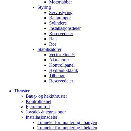
Motorlabber
Styring
Servostyring
Rattpumper
Sylindere
Installasjonsdeler
Reservedeler
Ratt
Ror
Stabilisatorer
Vector Fins™
Aktuatorer
Kontrollpanel
Hydraulikktank
Tilbehør
Reservedeler
Thruster
Baug- og hekkthruster
Kontrollpanel
Fjernkontroll
Joystick-integrasjoner
Installasjonsdeler
Tunneler for montering i baugen
Tunneler for montering i hekken