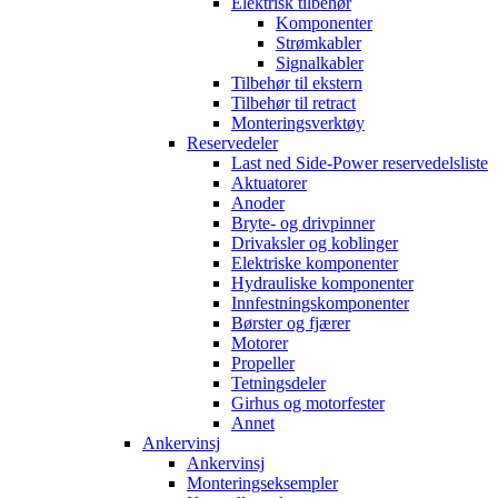
Elektrisk tilbehør
Komponenter
Strømkabler
Signalkabler
Tilbehør til ekstern
Tilbehør til retract
Monteringsverktøy
Reservedeler
Last ned Side-Power reservedelsliste
Aktuatorer
Anoder
Bryte- og drivpinner
Drivaksler og koblinger
Elektriske komponenter
Hydrauliske komponenter
Innfestningskomponenter
Børster og fjærer
Motorer
Propeller
Tetningsdeler
Girhus og motorfester
Annet
Ankervinsj
Ankervinsj
Monteringseksempler