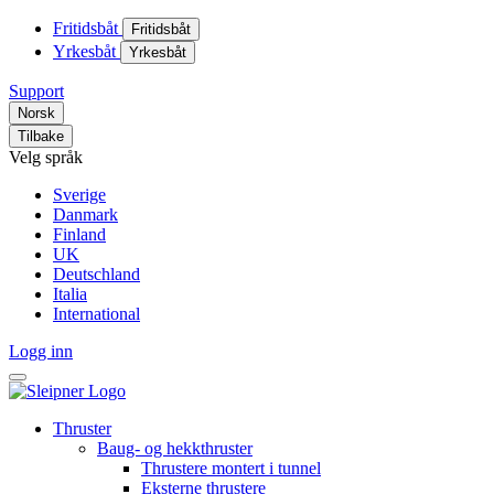
Fritidsbåt
Fritidsbåt
Yrkesbåt
Yrkesbåt
Support
Norsk
Tilbake
Velg språk
Sverige
Danmark
Finland
UK
Deutschland
Italia
International
Logg inn
Thruster
Baug- og hekkthruster
Thrustere montert i tunnel
Eksterne thrustere