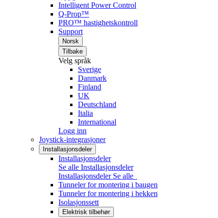
Intelligent Power Control
Q-Prop™
PRO™ hastighetskontroll
Support
Norsk
Tilbake
Velg språk
Sverige
Danmark
Finland
UK
Deutschland
Italia
International
Logg inn
Joystick-integrasjoner
Installasjonsdeler
Installasjonsdeler
Se alle Installasjonsdeler
Installasjonsdeler
Se alle
Tunneler for montering i baugen
Tunneler for montering i hekken
Isolasjonssett
Elektrisk tilbehør