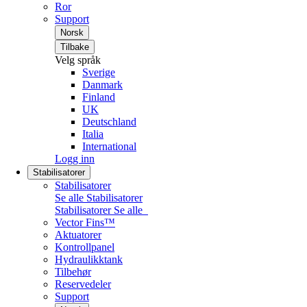
Ror
Support
Norsk
Tilbake
Velg språk
Sverige
Danmark
Finland
UK
Deutschland
Italia
International
Logg inn
Stabilisatorer
Stabilisatorer
Se alle Stabilisatorer
Stabilisatorer
Se alle
Vector Fins™
Aktuatorer
Kontrollpanel
Hydraulikktank
Tilbehør
Reservedeler
Support