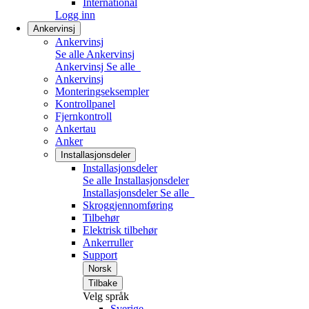
International
Logg inn
Ankervinsj
Ankervinsj
Se alle Ankervinsj
Ankervinsj
Se alle
Ankervinsj
Monteringseksempler
Kontrollpanel
Fjernkontroll
Ankertau
Anker
Installasjonsdeler
Installasjonsdeler
Se alle Installasjonsdeler
Installasjonsdeler
Se alle
Skroggjennomføring
Tilbehør
Elektrisk tilbehør
Ankerruller
Support
Norsk
Tilbake
Velg språk
Sverige