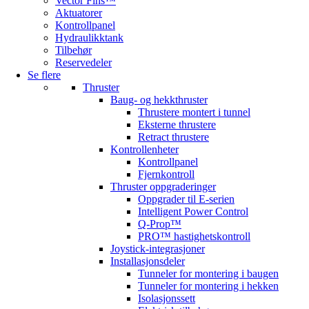
Vector Fins™
Aktuatorer
Kontrollpanel
Hydraulikktank
Tilbehør
Reservedeler
Se flere
Thruster
Baug- og hekkthruster
Thrustere montert i tunnel
Eksterne thrustere
Retract thrustere
Kontrollenheter
Kontrollpanel
Fjernkontroll
Thruster oppgraderinger
Oppgrader til E-serien
Intelligent Power Control
Q-Prop™
PRO™ hastighetskontroll
Joystick-integrasjoner
Installasjonsdeler
Tunneler for montering i baugen
Tunneler for montering i hekken
Isolasjonssett