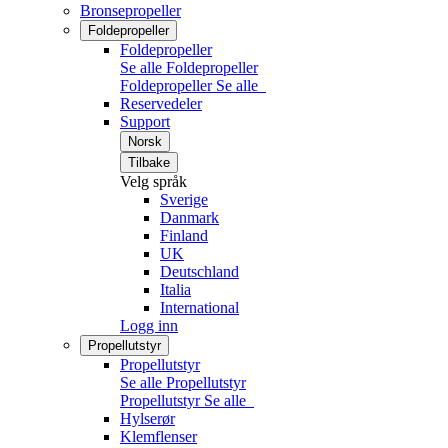
Bronsepropeller
Foldepropeller
Foldepropeller
Se alle Foldepropeller
Foldepropeller
Se alle
Reservedeler
Support
Norsk
Tilbake
Velg språk
Sverige
Danmark
Finland
UK
Deutschland
Italia
International
Logg inn
Propellutstyr
Propellutstyr
Se alle Propellutstyr
Propellutstyr
Se alle
Hylserør
Klemflenser