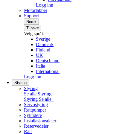
Logg inn
Motorlabber
Support
Norsk
Tilbake
Velg språk
Sverige
Danmark
Finland
UK
Deutschland
Italia
International
Logg inn
Styring
Styring
Se alle Styring
Styring
Se alle
Servostyring
Rattpumper
Sylindere
Installasjonsdeler
Reservedeler
Ratt