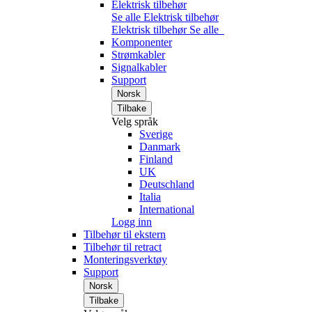
Elektrisk tilbehør
Se alle Elektrisk tilbehør
Elektrisk tilbehør
Se alle
Komponenter
Strømkabler
Signalkabler
Support
Norsk
Tilbake
Velg språk
Sverige
Danmark
Finland
UK
Deutschland
Italia
International
Logg inn
Tilbehør til ekstern
Tilbehør til retract
Monteringsverktøy
Support
Norsk
Tilbake