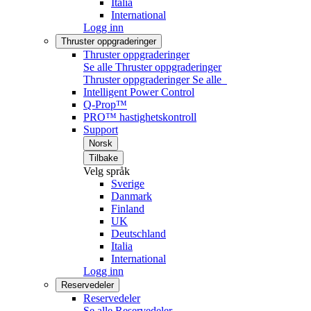
Italia
International
Logg inn
Thruster oppgraderinger
Thruster oppgraderinger
Se alle Thruster oppgraderinger
Thruster oppgraderinger
Se alle
Intelligent Power Control
Q-Prop™
PRO™ hastighetskontroll
Support
Norsk
Tilbake
Velg språk
Sverige
Danmark
Finland
UK
Deutschland
Italia
International
Logg inn
Reservedeler
Reservedeler
Se alle Reservedeler