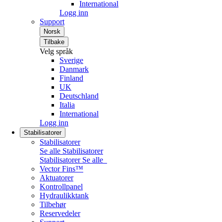
International
Logg inn
Support
Norsk
Tilbake
Velg språk
Sverige
Danmark
Finland
UK
Deutschland
Italia
International
Logg inn
Stabilisatorer
Stabilisatorer
Se alle Stabilisatorer
Stabilisatorer
Se alle
Vector Fins™
Aktuatorer
Kontrollpanel
Hydraulikktank
Tilbehør
Reservedeler