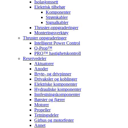
Isolasjonssett
Elektrisk tilbehør
Komponenter
Strømkabler
Signalkabler
Thruster-oppgraderinger
Monteringsverktøy
Thruster oppgraderinger
Intelligent Power Control
Q-Prop™
PRO™ hastighetskontroll
Reservedeler
Aktuatorer
Anoder
Bryte- og drivpinner
Drivaksler og koblinger
Elektriske komponenter
Hydrauliske komponenter
Innfestningskomponenter
Børster og fjærer
Motorer
Propeller
Tetningsdeler
Girhus og motorfester
Annet