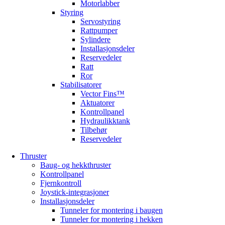
Motorlabber
Styring
Servostyring
Rattpumper
Sylindere
Installasjonsdeler
Reservedeler
Ratt
Ror
Stabilisatorer
Vector Fins™
Aktuatorer
Kontrollpanel
Hydraulikktank
Tilbehør
Reservedeler
Thruster
Baug- og hekkthruster
Kontrollpanel
Fjernkontroll
Joystick-integrasjoner
Installasjonsdeler
Tunneler for montering i baugen
Tunneler for montering i hekken