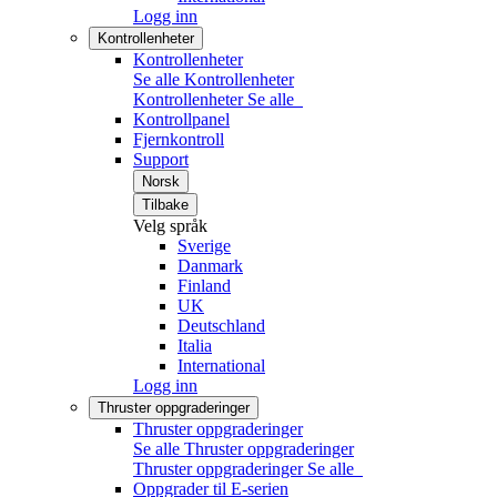
Logg inn
Kontrollenheter
Kontrollenheter
Se alle Kontrollenheter
Kontrollenheter
Se alle
Kontrollpanel
Fjernkontroll
Support
Norsk
Tilbake
Velg språk
Sverige
Danmark
Finland
UK
Deutschland
Italia
International
Logg inn
Thruster oppgraderinger
Thruster oppgraderinger
Se alle Thruster oppgraderinger
Thruster oppgraderinger
Se alle
Oppgrader til E-serien