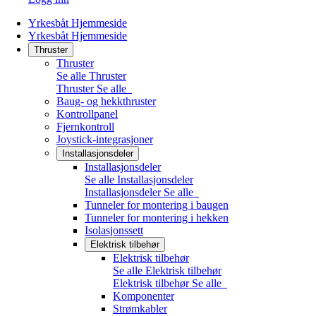
Yrkesbåt Hjemmeside
Yrkesbåt Hjemmeside
Thruster
Thruster
Se alle Thruster
Thruster
Se alle
Baug- og hekkthruster
Kontrollpanel
Fjernkontroll
Joystick-integrasjoner
Installasjonsdeler
Installasjonsdeler
Se alle Installasjonsdeler
Installasjonsdeler
Se alle
Tunneler for montering i baugen
Tunneler for montering i hekken
Isolasjonssett
Elektrisk tilbehør
Elektrisk tilbehør
Se alle Elektrisk tilbehør
Elektrisk tilbehør
Se alle
Komponenter
Strømkabler