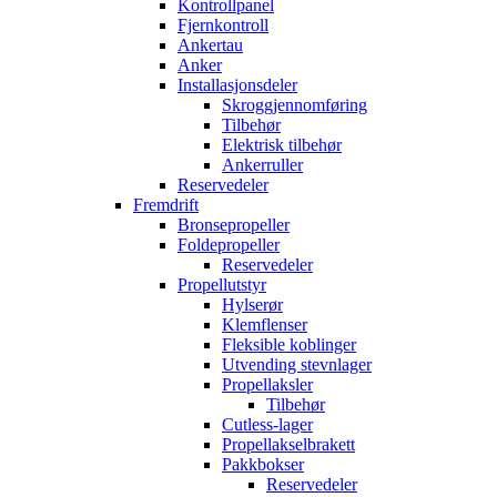
Kontrollpanel
Fjernkontroll
Ankertau
Anker
Installasjonsdeler
Skroggjennomføring
Tilbehør
Elektrisk tilbehør
Ankerruller
Reservedeler
Fremdrift
Bronsepropeller
Foldepropeller
Reservedeler
Propellutstyr
Hylserør
Klemflenser
Fleksible koblinger
Utvending stevnlager
Propellaksler
Tilbehør
Cutless-lager
Propellakselbrakett
Pakkbokser
Reservedeler