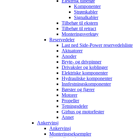
Elektrisk tilbehør
Komponenter
Strømkabler
Signalkabler
Tilbehør til ekstern
Tilbehør til retract
Monteringsverktøy
Reservedeler
Last ned Side-Power reservedelsliste
Aktuatorer
Anoder
Bryte- og drivpinner
Drivaksler og koblinger
Elektriske komponenter
Hydrauliske komponenter
Innfestningskomponenter
Børster og fjærer
Motorer
Propeller
Tetningsdeler
Girhus og motorfester
Annet
Ankervinsj
Ankervinsj
Monteringseksempler