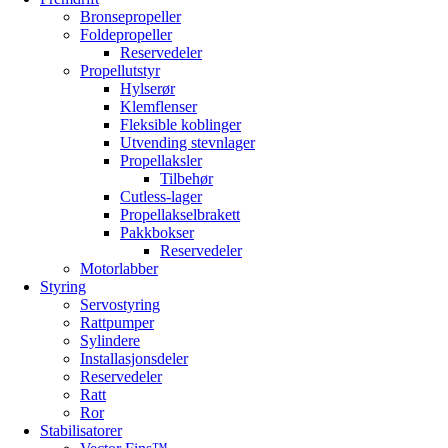
Bronsepropeller
Foldepropeller
Reservedeler
Propellutstyr
Hylserør
Klemflenser
Fleksible koblinger
Utvending stevnlager
Propellaksler
Tilbehør
Cutless-lager
Propellakselbrakett
Pakkbokser
Reservedeler
Motorlabber
Styring
Servostyring
Rattpumper
Sylindere
Installasjonsdeler
Reservedeler
Ratt
Ror
Stabilisatorer