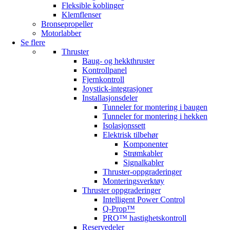
Fleksible koblinger
Klemflenser
Bronsepropeller
Motorlabber
Se flere
Thruster
Baug- og hekkthruster
Kontrollpanel
Fjernkontroll
Joystick-integrasjoner
Installasjonsdeler
Tunneler for montering i baugen
Tunneler for montering i hekken
Isolasjonssett
Elektrisk tilbehør
Komponenter
Strømkabler
Signalkabler
Thruster-oppgraderinger
Monteringsverktøy
Thruster oppgraderinger
Intelligent Power Control
Q-Prop™
PRO™ hastighetskontroll
Reservedeler