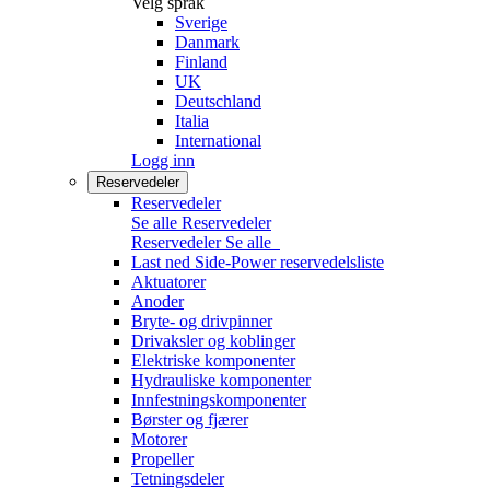
Velg språk
Sverige
Danmark
Finland
UK
Deutschland
Italia
International
Logg inn
Reservedeler
Reservedeler
Se alle Reservedeler
Reservedeler
Se alle
Last ned Side-Power reservedelsliste
Aktuatorer
Anoder
Bryte- og drivpinner
Drivaksler og koblinger
Elektriske komponenter
Hydrauliske komponenter
Innfestningskomponenter
Børster og fjærer
Motorer
Propeller
Tetningsdeler