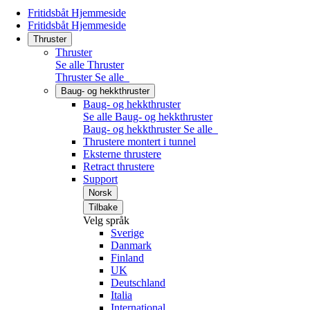
Fritidsbåt Hjemmeside
Fritidsbåt Hjemmeside
Thruster
Thruster
Se alle Thruster
Thruster
Se alle
Baug- og hekkthruster
Baug- og hekkthruster
Se alle Baug- og hekkthruster
Baug- og hekkthruster
Se alle
Thrustere montert i tunnel
Eksterne thrustere
Retract thrustere
Support
Norsk
Tilbake
Velg språk
Sverige
Danmark
Finland
UK
Deutschland
Italia
International