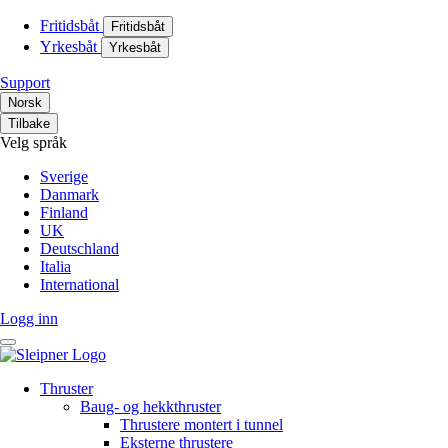
Fritidsbåt
Fritidsbåt
Yrkesbåt
Yrkesbåt
Support
Norsk
Tilbake
Velg språk
Sverige
Danmark
Finland
UK
Deutschland
Italia
International
Logg inn
Thruster
Baug- og hekkthruster
Thrustere montert i tunnel
Eksterne thrustere