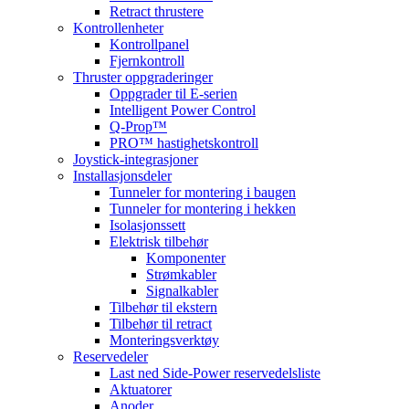
Retract thrustere
Kontrollenheter
Kontrollpanel
Fjernkontroll
Thruster oppgraderinger
Oppgrader til E-serien
Intelligent Power Control
Q-Prop™
PRO™ hastighetskontroll
Joystick-integrasjoner
Installasjonsdeler
Tunneler for montering i baugen
Tunneler for montering i hekken
Isolasjonssett
Elektrisk tilbehør
Komponenter
Strømkabler
Signalkabler
Tilbehør til ekstern
Tilbehør til retract
Monteringsverktøy
Reservedeler
Last ned Side-Power reservedelsliste
Aktuatorer
Anoder