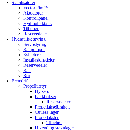
Stabilisatorer
Vector Fins™
Aktuatorer
Kontrollpanel
Hydraulikktank
Tilbehør
Reservedeler
Hydraulisk styring
Servostyring
Rattpumper
Sylindere
Installasjonsdeler
Reservedeler
Ratt
Ror
Fremdrift
Propellutstyr
Hylserør
Pakkbokser
Reservedeler
Propellakselbrakett
Cutless-lager
Propellaksler
Tilbehør
Utvending stevnlager