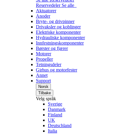
Reservedeler
Se alle
Aktuatorer
Anoder
Bryte- og drivpinner
Drivaksler og koblinger
Elektriske komponenter
Hydrauliske komponenter
Innfestningskomponenter
Børster og fjærer
Motorer
Propeller
Tetningsdeler
Girhus og motorfester
Annet
Support
Norsk
Tilbake
Velg språk
Sverige
Danmark
Finland
UK
Deutschland
Italia