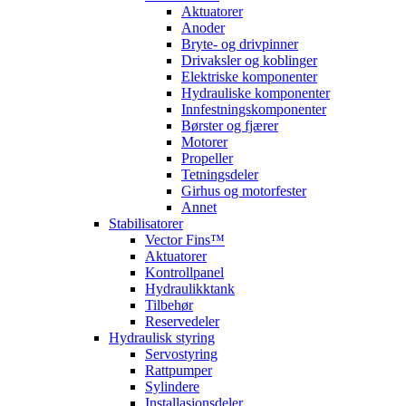
Aktuatorer
Anoder
Bryte- og drivpinner
Drivaksler og koblinger
Elektriske komponenter
Hydrauliske komponenter
Innfestningskomponenter
Børster og fjærer
Motorer
Propeller
Tetningsdeler
Girhus og motorfester
Annet
Stabilisatorer
Vector Fins™
Aktuatorer
Kontrollpanel
Hydraulikktank
Tilbehør
Reservedeler
Hydraulisk styring
Servostyring
Rattpumper
Sylindere
Installasjonsdeler