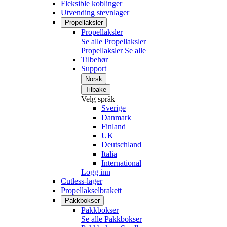
Fleksible koblinger
Utvending stevnlager
Propellaksler
Propellaksler
Se alle Propellaksler
Propellaksler
Se alle
Tilbehør
Support
Norsk
Tilbake
Velg språk
Sverige
Danmark
Finland
UK
Deutschland
Italia
International
Logg inn
Cutless-lager
Propellakselbrakett
Pakkbokser
Pakkbokser
Se alle Pakkbokser