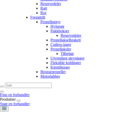
Reservedeler
Ratt
Ror
Fremdrift
Propellutstyr
Hylserør
Pakkbokser
Reservedeler
Propellakselbrakett
Cutless-lager
Propellaksler
Tilbehør
Utvending stevnlager
Fleksible koblinger
Klemflenser
Bronsepropeller
Motorlabber
Finn en forhandler
Produkter
Spør en forhandler