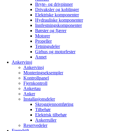
Bryte- og drivpinner
Drivaksler og koblinger
Elektriske komponenter
Hydrauliske komponenter
Innfestningskomponenter
Børster og fjærer
Motorer
Propeller
Tetningsdeler
Girhus og motorfester
Annet
Ankervinsj
Ankervinsj
Monteringseksempler
Kontrollpanel
Fjernkontroll
Ankertau
Anker
Installasjonsdeler
Skroggjennomføring
Tilbehør
Elektrisk tilbehør
Ankerruller
Reservedeler
Fremdrift