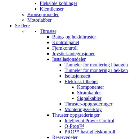
Fleksible koblinger
Klemflenser
Bronsepropeller
Motorlabber
Se flere
Thruster
Baug- og hekkthruster
Kontrollpanel
Fjernkontroll
Joystick-integrasjoner
Installasjonsdeler
Tunneler for montering i baugen
Tunneler for montering i hekken
Isolasjonssett
Elektrisk tilbehør
Komponenter
Strømkabler
Signalkabler
Thruster-oppgraderinger
Monteringsverktøy
Thruster oppgraderinger
Intelligent Power Control
Q-Prop™
PRO™ hastighetskontroll
Reservedeler