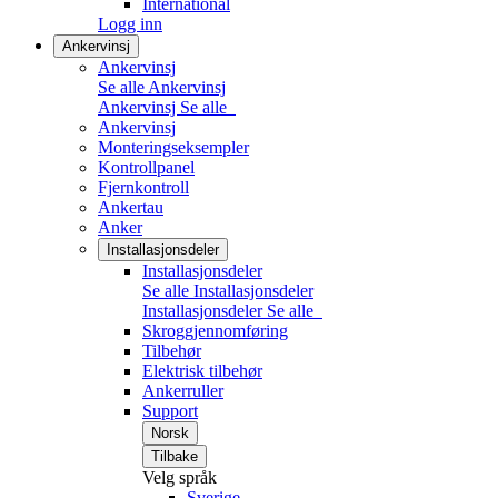
International
Logg inn
Ankervinsj
Ankervinsj
Se alle Ankervinsj
Ankervinsj
Se alle
Ankervinsj
Monteringseksempler
Kontrollpanel
Fjernkontroll
Ankertau
Anker
Installasjonsdeler
Installasjonsdeler
Se alle Installasjonsdeler
Installasjonsdeler
Se alle
Skroggjennomføring
Tilbehør
Elektrisk tilbehør
Ankerruller
Support
Norsk
Tilbake
Velg språk
Sverige