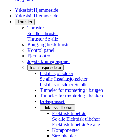
Yrkesbåt Hjemmeside
Yrkesbåt Hjemmeside
Thruster
Thruster
Se alle Thruster
Thruster
Se alle
Baug- og hekkthruster
Kontrollpanel
Fjernkontroll
Joystick-integrasjoner
Installasjonsdeler
Installasjonsdeler
Se alle Installasjonsdeler
Installasjonsdeler
Se alle
Tunneler for montering i baugen
Tunneler for montering i hekken
Isolasjonssett
Elektrisk tilbehør
Elektrisk tilbehør
Se alle Elektrisk tilbehør
Elektrisk tilbehør
Se alle
Komponenter
Strømkabler