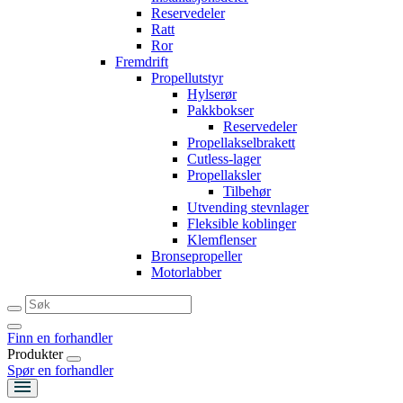
Reservedeler
Ratt
Ror
Fremdrift
Propellutstyr
Hylserør
Pakkbokser
Reservedeler
Propellakselbrakett
Cutless-lager
Propellaksler
Tilbehør
Utvending stevnlager
Fleksible koblinger
Klemflenser
Bronsepropeller
Motorlabber
Finn en forhandler
Produkter
Spør en forhandler