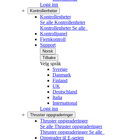
Logg inn
Kontrollenheter
Kontrollenheter
Se alle Kontrollenheter
Kontrollenheter
Se alle
Kontrollpanel
Fjernkontroll
Support
Norsk
Tilbake
Velg språk
Sverige
Danmark
Finland
UK
Deutschland
Italia
International
Logg inn
Thruster oppgraderinger
Thruster oppgraderinger
Se alle Thruster oppgraderinger
Thruster oppgraderinger
Se alle
Oppgrader til E-serien