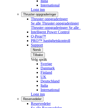
Italia
International
Logg inn
Thruster oppgraderinger
Thruster oppgraderinger
Se alle Thruster oppgraderinger
Thruster oppgraderinger
Se alle
Intelligent Power Control
Q-Prop™
PRO™ hastighetskontroll
Support
Norsk
Tilbake
Velg språk
Sverige
Danmark
Finland
UK
Deutschland
Italia
International
Logg inn
Reservedeler
Reservedeler
Se alle Reservedeler