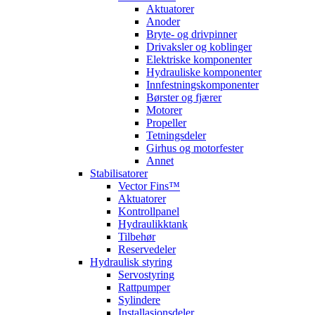
Aktuatorer
Anoder
Bryte- og drivpinner
Drivaksler og koblinger
Elektriske komponenter
Hydrauliske komponenter
Innfestningskomponenter
Børster og fjærer
Motorer
Propeller
Tetningsdeler
Girhus og motorfester
Annet
Stabilisatorer
Vector Fins™
Aktuatorer
Kontrollpanel
Hydraulikktank
Tilbehør
Reservedeler
Hydraulisk styring
Servostyring
Rattpumper
Sylindere
Installasjonsdeler