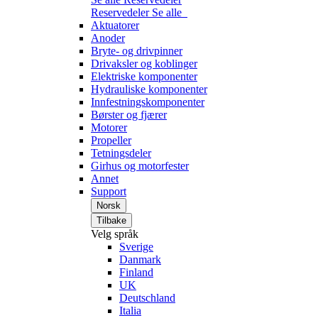
Reservedeler
Se alle
Aktuatorer
Anoder
Bryte- og drivpinner
Drivaksler og koblinger
Elektriske komponenter
Hydrauliske komponenter
Innfestningskomponenter
Børster og fjærer
Motorer
Propeller
Tetningsdeler
Girhus og motorfester
Annet
Support
Norsk
Tilbake
Velg språk
Sverige
Danmark
Finland
UK
Deutschland
Italia