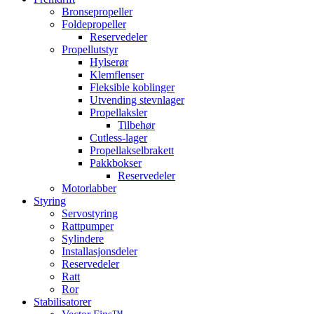
Bronsepropeller
Foldepropeller
Reservedeler
Propellutstyr
Hylserør
Klemflenser
Fleksible koblinger
Utvending stevnlager
Propellaksler
Tilbehør
Cutless-lager
Propellakselbrakett
Pakkbokser
Reservedeler
Motorlabber
Styring
Servostyring
Rattpumper
Sylindere
Installasjonsdeler
Reservedeler
Ratt
Ror
Stabilisatorer