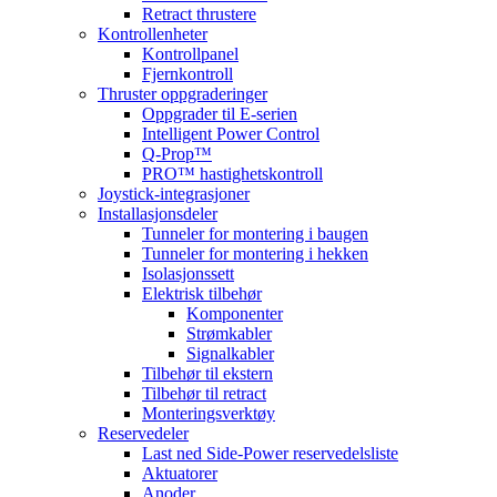
Retract thrustere
Kontrollenheter
Kontrollpanel
Fjernkontroll
Thruster oppgraderinger
Oppgrader til E-serien
Intelligent Power Control
Q-Prop™
PRO™ hastighetskontroll
Joystick-integrasjoner
Installasjonsdeler
Tunneler for montering i baugen
Tunneler for montering i hekken
Isolasjonssett
Elektrisk tilbehør
Komponenter
Strømkabler
Signalkabler
Tilbehør til ekstern
Tilbehør til retract
Monteringsverktøy
Reservedeler
Last ned Side-Power reservedelsliste
Aktuatorer
Anoder