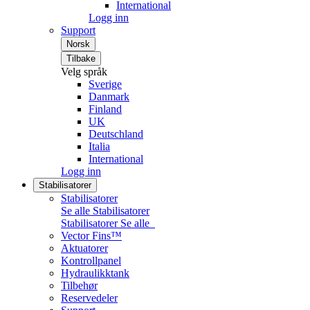
International
Logg inn
Support
Norsk
Tilbake
Velg språk
Sverige
Danmark
Finland
UK
Deutschland
Italia
International
Logg inn
Stabilisatorer
Stabilisatorer
Se alle Stabilisatorer
Stabilisatorer
Se alle
Vector Fins™
Aktuatorer
Kontrollpanel
Hydraulikktank
Tilbehør
Reservedeler