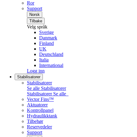
Ror
Support
Norsk
Tilbake
Velg språk
Sverige
Danmark
Finland
UK
Deutschland
Italia
International
Logg inn
Stabilisatorer
Stabilisatorer
Se alle Stabilisatorer
Stabilisatorer
Se alle
Vector Fins™
Aktuatorer
Kontrollpanel
Hydraulikktank
Tilbehør
Reservedeler
Support