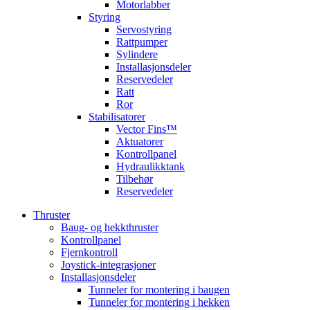
Motorlabber
Styring
Servostyring
Rattpumper
Sylindere
Installasjonsdeler
Reservedeler
Ratt
Ror
Stabilisatorer
Vector Fins™
Aktuatorer
Kontrollpanel
Hydraulikktank
Tilbehør
Reservedeler
Thruster
Baug- og hekkthruster
Kontrollpanel
Fjernkontroll
Joystick-integrasjoner
Installasjonsdeler
Tunneler for montering i baugen
Tunneler for montering i hekken