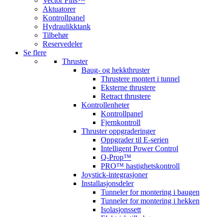
Vector Fins™
Aktuatorer
Kontrollpanel
Hydraulikktank
Tilbehør
Reservedeler
Se flere
Thruster
Baug- og hekkthruster
Thrustere montert i tunnel
Eksterne thrustere
Retract thrustere
Kontrollenheter
Kontrollpanel
Fjernkontroll
Thruster oppgraderinger
Oppgrader til E-serien
Intelligent Power Control
Q-Prop™
PRO™ hastighetskontroll
Joystick-integrasjoner
Installasjonsdeler
Tunneler for montering i baugen
Tunneler for montering i hekken
Isolasjonssett