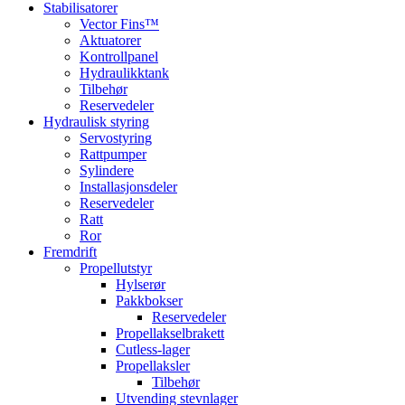
Stabilisatorer
Vector Fins™
Aktuatorer
Kontrollpanel
Hydraulikktank
Tilbehør
Reservedeler
Hydraulisk styring
Servostyring
Rattpumper
Sylindere
Installasjonsdeler
Reservedeler
Ratt
Ror
Fremdrift
Propellutstyr
Hylserør
Pakkbokser
Reservedeler
Propellakselbrakett
Cutless-lager
Propellaksler
Tilbehør
Utvending stevnlager