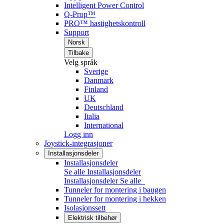
Intelligent Power Control
Q-Prop™
PRO™ hastighetskontroll
Support
Norsk
Tilbake
Velg språk
Sverige
Danmark
Finland
UK
Deutschland
Italia
International
Logg inn
Joystick-integrasjoner
Installasjonsdeler
Installasjonsdeler
Se alle Installasjonsdeler
Installasjonsdeler
Se alle
Tunneler for montering i baugen
Tunneler for montering i hekken
Isolasjonssett
Elektrisk tilbehør