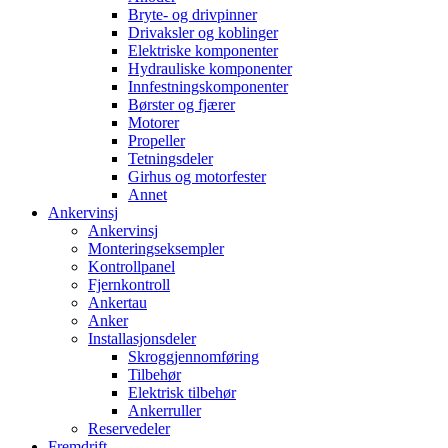
Bryte- og drivpinner
Drivaksler og koblinger
Elektriske komponenter
Hydrauliske komponenter
Innfestningskomponenter
Børster og fjærer
Motorer
Propeller
Tetningsdeler
Girhus og motorfester
Annet
Ankervinsj
Ankervinsj
Monteringseksempler
Kontrollpanel
Fjernkontroll
Ankertau
Anker
Installasjonsdeler
Skroggjennomføring
Tilbehør
Elektrisk tilbehør
Ankerruller
Reservedeler
Fremdrift