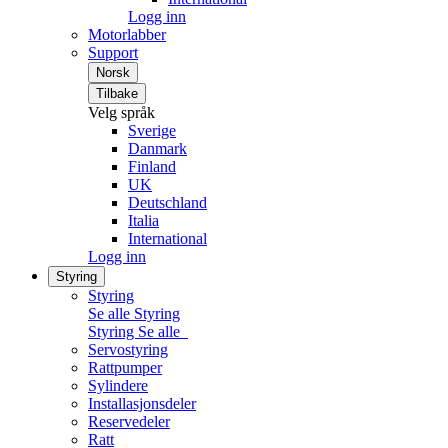
Logg inn
Motorlabber
Support
Norsk
Tilbake
Velg språk
Sverige
Danmark
Finland
UK
Deutschland
Italia
International
Logg inn
Styring
Styring
Se alle Styring
Styring
Se alle
Servostyring
Rattpumper
Sylindere
Installasjonsdeler
Reservedeler
Ratt