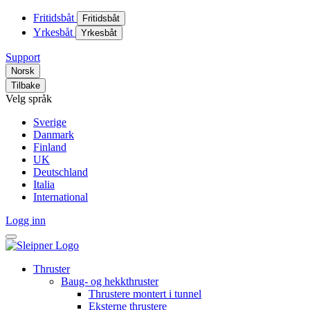
Fritidsbåt
Fritidsbåt
Yrkesbåt
Yrkesbåt
Support
Norsk
Tilbake
Velg språk
Sverige
Danmark
Finland
UK
Deutschland
Italia
International
Logg inn
Thruster
Baug- og hekkthruster
Thrustere montert i tunnel
Eksterne thrustere