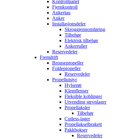
Kontrollpanel
Fjernkontroll
Ankertau
Anker
Installasjonsdeler
Skroggjennomføring
Tilbehør
Elektrisk tilbehør
Ankerruller
Reservedeler
Fremdrift
Bronsepropeller
Foldepropeller
Reservedeler
Propellutstyr
Hylserør
Klemflenser
Fleksible koblinger
Utvending stevnlager
Propellaksler
Tilbehør
Cutless-lager
Propellakselbrakett
Pakkbokser
Reservedeler