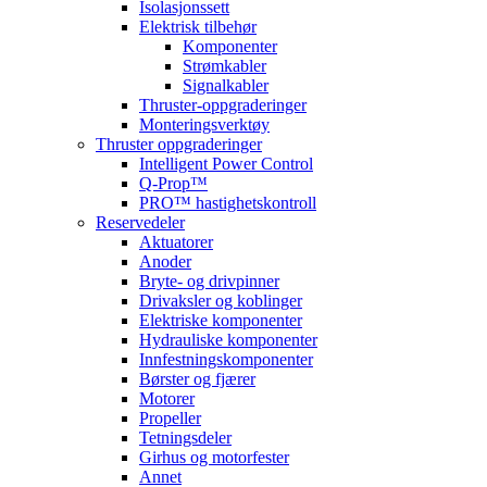
Isolasjonssett
Elektrisk tilbehør
Komponenter
Strømkabler
Signalkabler
Thruster-oppgraderinger
Monteringsverktøy
Thruster oppgraderinger
Intelligent Power Control
Q-Prop™
PRO™ hastighetskontroll
Reservedeler
Aktuatorer
Anoder
Bryte- og drivpinner
Drivaksler og koblinger
Elektriske komponenter
Hydrauliske komponenter
Innfestningskomponenter
Børster og fjærer
Motorer
Propeller
Tetningsdeler
Girhus og motorfester
Annet