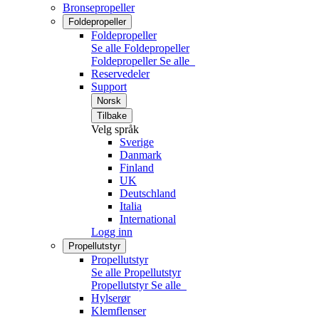
Bronsepropeller
Foldepropeller
Foldepropeller
Se alle Foldepropeller
Foldepropeller
Se alle
Reservedeler
Support
Norsk
Tilbake
Velg språk
Sverige
Danmark
Finland
UK
Deutschland
Italia
International
Logg inn
Propellutstyr
Propellutstyr
Se alle Propellutstyr
Propellutstyr
Se alle
Hylserør
Klemflenser