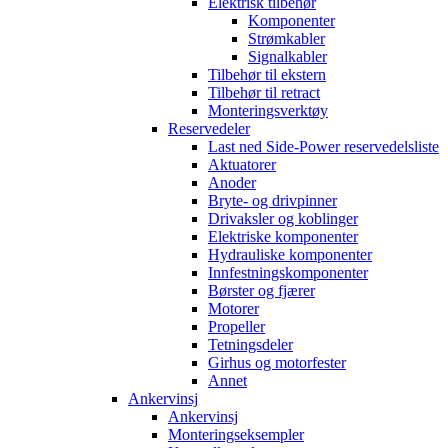
Elektrisk tilbehør
Komponenter
Strømkabler
Signalkabler
Tilbehør til ekstern
Tilbehør til retract
Monteringsverktøy
Reservedeler
Last ned Side-Power reservedelsliste
Aktuatorer
Anoder
Bryte- og drivpinner
Drivaksler og koblinger
Elektriske komponenter
Hydrauliske komponenter
Innfestningskomponenter
Børster og fjærer
Motorer
Propeller
Tetningsdeler
Girhus og motorfester
Annet
Ankervinsj
Ankervinsj
Monteringseksempler