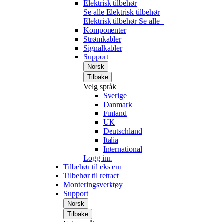
Elektrisk tilbehør
Se alle Elektrisk tilbehør
Elektrisk tilbehør
Se alle
Komponenter
Strømkabler
Signalkabler
Support
Norsk
Tilbake
Velg språk
Sverige
Danmark
Finland
UK
Deutschland
Italia
International
Logg inn
Tilbehør til ekstern
Tilbehør til retract
Monteringsverktøy
Support
Norsk
Tilbake