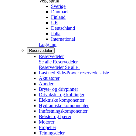
Velg språk
Sverige
Danmark
Finland
UK
Deutschland
Italia
International
Logg inn
Reservedeler
Reservedeler
Se alle Reservedeler
Reservedeler
Se alle
Last ned Side-Power reservedelsliste
Aktuatorer
Anoder
Bryte- og drivpinner
Drivaksler og koblinger
Elektriske komponenter
Hydrauliske komponenter
Innfestningskomponenter
Børster og fjærer
Motorer
Propeller
Tetningsdeler