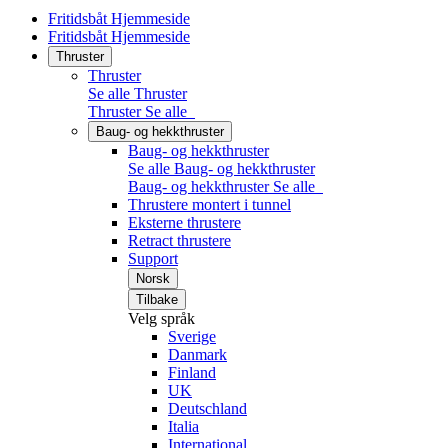
Fritidsbåt Hjemmeside
Fritidsbåt Hjemmeside
Thruster
Thruster
Se alle Thruster
Thruster
Se alle
Baug- og hekkthruster
Baug- og hekkthruster
Se alle Baug- og hekkthruster
Baug- og hekkthruster
Se alle
Thrustere montert i tunnel
Eksterne thrustere
Retract thrustere
Support
Norsk
Tilbake
Velg språk
Sverige
Danmark
Finland
UK
Deutschland
Italia
International