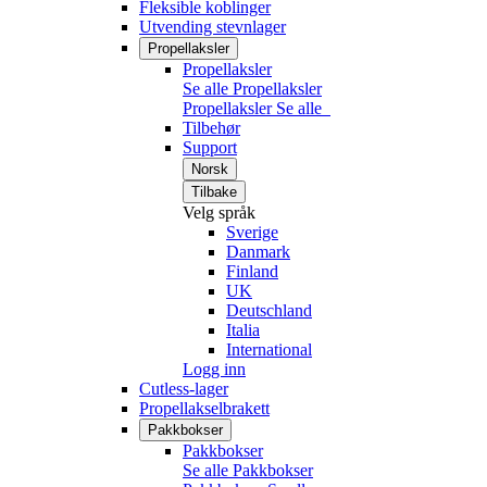
Fleksible koblinger
Utvending stevnlager
Propellaksler
Propellaksler
Se alle Propellaksler
Propellaksler
Se alle
Tilbehør
Support
Norsk
Tilbake
Velg språk
Sverige
Danmark
Finland
UK
Deutschland
Italia
International
Logg inn
Cutless-lager
Propellakselbrakett
Pakkbokser
Pakkbokser
Se alle Pakkbokser