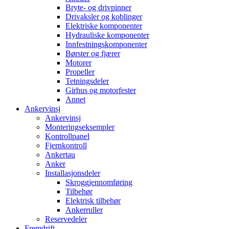
Bryte- og drivpinner
Drivaksler og koblinger
Elektriske komponenter
Hydrauliske komponenter
Innfestningskomponenter
Børster og fjærer
Motorer
Propeller
Tetningsdeler
Girhus og motorfester
Annet
Ankervinsj
Ankervinsj
Monteringseksempler
Kontrollpanel
Fjernkontroll
Ankertau
Anker
Installasjonsdeler
Skroggjennomføring
Tilbehør
Elektrisk tilbehør
Ankerruller
Reservedeler
Fremdrift