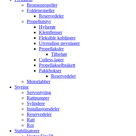
Bronsepropeller
Foldepropeller
Reservedeler
Propellutstyr
Hylserør
Klemflenser
Fleksible koblinger
Utvending stevnlager
Propellaksler
Tilbehør
Cutless-lager
Propellakselbrakett
Pakkbokser
Reservedeler
Motorlabber
Styring
Servostyring
Rattpumper
Sylindere
Installasjonsdeler
Reservedeler
Ratt
Ror
Stabilisatorer