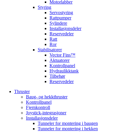
Motorlabber
Styring
Servostyring
Rattpumper
Sylindere
Installasjonsdeler
Reservedeler
Ratt
Ror
Stabilisatorer
Vector Fins™
Aktuatorer
Kontrollpanel
Hydraulikktank
Tilbehør
Reservedeler
Thruster
Baug- og hekkthruster
Kontrollpanel
Fjernkontroll
Joystick-integrasjoner
Installasjonsdeler
Tunneler for montering i baugen
Tunneler for montering i hekken