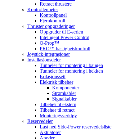
Retract thrustere
Kontrollenheter
Kontrollpanel
Fjernkontroll
Thruster oppgraderinger
Oppgrader til E-serien
Intelligent Power Control
Q-Prop™
PRO™ hastighetskontroll
Joystick-integrasjoner
Installasjonsdeler
Tunneler for montering i baugen
Tunneler for montering i hekken
Isolasjonssett
Elektrisk tilbehør
Komponenter
Strømkabler
Signalkabler
Tilbehør til ekstern
Tilbehør til retract
Monteringsverktøy
Reservedeler
Last ned Side-Power reservedelsliste
Aktuatorer
Anoder