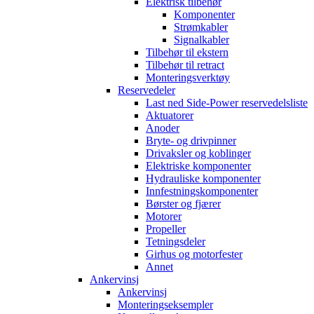
Elektrisk tilbehør
Komponenter
Strømkabler
Signalkabler
Tilbehør til ekstern
Tilbehør til retract
Monteringsverktøy
Reservedeler
Last ned Side-Power reservedelsliste
Aktuatorer
Anoder
Bryte- og drivpinner
Drivaksler og koblinger
Elektriske komponenter
Hydrauliske komponenter
Innfestningskomponenter
Børster og fjærer
Motorer
Propeller
Tetningsdeler
Girhus og motorfester
Annet
Ankervinsj
Ankervinsj
Monteringseksempler