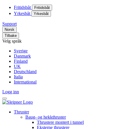
Fritidsbåt
Fritidsbåt
Yrkesbåt
Yrkesbåt
Support
Norsk
Tilbake
Velg språk
Sverige
Danmark
Finland
UK
Deutschland
Italia
International
Logg inn
Thruster
Baug- og hekkthruster
Thrustere montert i tunnel
Eksterne thrustere