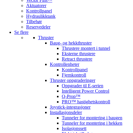
Vector Fins™
Aktuatorer
Kontrollpanel
Hydraulikktank
Tilbehør
Reservedeler
Se flere
Thruster
Baug- og hekkthruster
Thrustere montert i tunnel
Eksterne thrustere
Retract thrustere
Kontrollenheter
Kontrollpanel
Fjernkontroll
Thruster oppgraderinger
Oppgrader til E-serien
Intelligent Power Control
Q-Prop™
PRO™ hastighetskontroll
Joystick-integrasjoner
Installasjonsdeler
Tunneler for montering i baugen
Tunneler for montering i hekken
Isolasjonssett