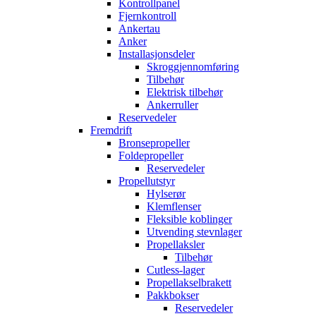
Kontrollpanel
Fjernkontroll
Ankertau
Anker
Installasjonsdeler
Skroggjennomføring
Tilbehør
Elektrisk tilbehør
Ankerruller
Reservedeler
Fremdrift
Bronsepropeller
Foldepropeller
Reservedeler
Propellutstyr
Hylserør
Klemflenser
Fleksible koblinger
Utvending stevnlager
Propellaksler
Tilbehør
Cutless-lager
Propellakselbrakett
Pakkbokser
Reservedeler