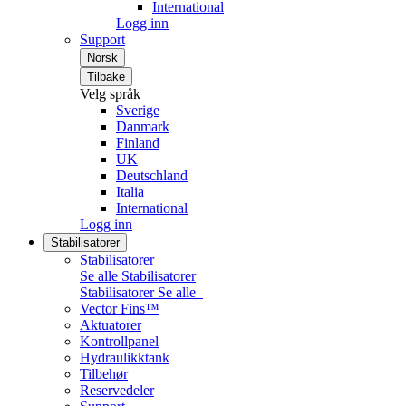
International
Logg inn
Support
Norsk
Tilbake
Velg språk
Sverige
Danmark
Finland
UK
Deutschland
Italia
International
Logg inn
Stabilisatorer
Stabilisatorer
Se alle Stabilisatorer
Stabilisatorer
Se alle
Vector Fins™
Aktuatorer
Kontrollpanel
Hydraulikktank
Tilbehør
Reservedeler