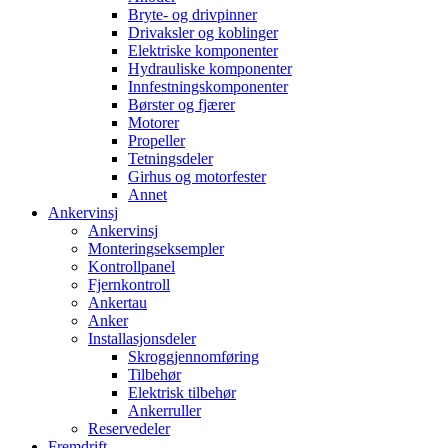
Bryte- og drivpinner
Drivaksler og koblinger
Elektriske komponenter
Hydrauliske komponenter
Innfestningskomponenter
Børster og fjærer
Motorer
Propeller
Tetningsdeler
Girhus og motorfester
Annet
Ankervinsj
Ankervinsj
Monteringseksempler
Kontrollpanel
Fjernkontroll
Ankertau
Anker
Installasjonsdeler
Skroggjennomføring
Tilbehør
Elektrisk tilbehør
Ankerruller
Reservedeler
Fremdrift