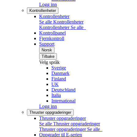
Logg inn
Kontrollenheter
Kontrollenheter
Se alle Kontrollenheter
Kontrollenheter
Se alle
Kontrollpanel
Fjernkontroll
Support
Norsk
Tilbake
Velg språk
Sverige
Danmark
Finland
UK
Deutschland
Italia
International
Logg inn
Thruster oppgraderinger
Thruster oppgraderinger
Se alle Thruster oppgraderinger
Thruster oppgraderinger
Se alle
Oppgrader til E-serien