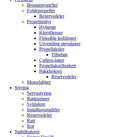
Bronsepropeller
Foldepropeller
Reservedeler
Propellutstyr
Hylserør
Klemflenser
Fleksible koblinger
Utvending stevnlager
Propellaksler
Tilbehør
Cutless-lager
Propellakselbrakett
Pakkbokser
Reservedeler
Motorlabber
Styring
Servostyring
Rattpumper
Sylindere
Installasjonsdeler
Reservedeler
Ratt
Ror
Stabilisatorer