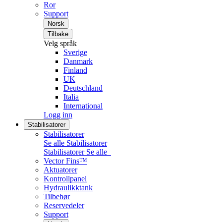
Ror
Support
Norsk
Tilbake
Velg språk
Sverige
Danmark
Finland
UK
Deutschland
Italia
International
Logg inn
Stabilisatorer
Stabilisatorer
Se alle Stabilisatorer
Stabilisatorer
Se alle
Vector Fins™
Aktuatorer
Kontrollpanel
Hydraulikktank
Tilbehør
Reservedeler
Support