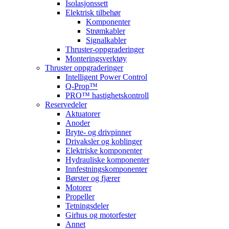
Isolasjonssett
Elektrisk tilbehør
Komponenter
Strømkabler
Signalkabler
Thruster-oppgraderinger
Monteringsverktøy
Thruster oppgraderinger
Intelligent Power Control
Q-Prop™
PRO™ hastighetskontroll
Reservedeler
Aktuatorer
Anoder
Bryte- og drivpinner
Drivaksler og koblinger
Elektriske komponenter
Hydrauliske komponenter
Innfestningskomponenter
Børster og fjærer
Motorer
Propeller
Tetningsdeler
Girhus og motorfester
Annet