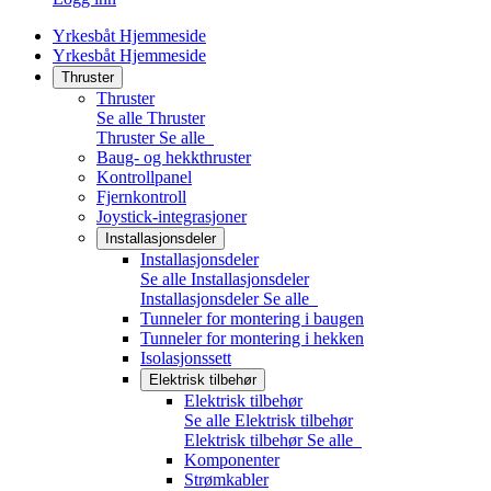
Yrkesbåt Hjemmeside
Yrkesbåt Hjemmeside
Thruster
Thruster
Se alle Thruster
Thruster
Se alle
Baug- og hekkthruster
Kontrollpanel
Fjernkontroll
Joystick-integrasjoner
Installasjonsdeler
Installasjonsdeler
Se alle Installasjonsdeler
Installasjonsdeler
Se alle
Tunneler for montering i baugen
Tunneler for montering i hekken
Isolasjonssett
Elektrisk tilbehør
Elektrisk tilbehør
Se alle Elektrisk tilbehør
Elektrisk tilbehør
Se alle
Komponenter
Strømkabler