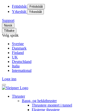
Fritidsbåt
Fritidsbåt
Yrkesbåt
Yrkesbåt
Support
Norsk
Tilbake
Velg språk
Sverige
Danmark
Finland
UK
Deutschland
Italia
International
Logg inn
Thruster
Baug- og hekkthruster
Thrustere montert i tunnel
Eksterne thrustere