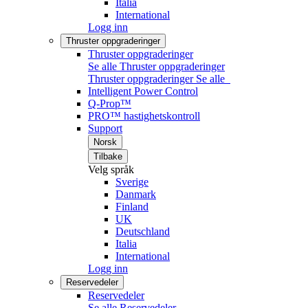
Italia
International
Logg inn
Thruster oppgraderinger
Thruster oppgraderinger
Se alle Thruster oppgraderinger
Thruster oppgraderinger
Se alle
Intelligent Power Control
Q-Prop™
PRO™ hastighetskontroll
Support
Norsk
Tilbake
Velg språk
Sverige
Danmark
Finland
UK
Deutschland
Italia
International
Logg inn
Reservedeler
Reservedeler
Se alle Reservedeler