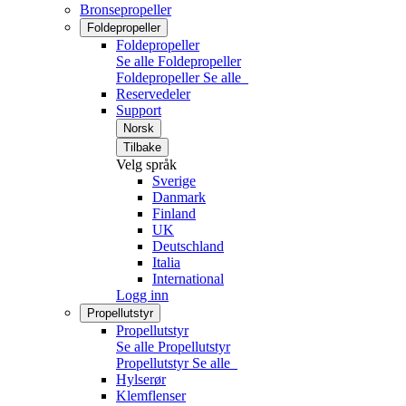
Bronsepropeller
Foldepropeller
Foldepropeller
Se alle Foldepropeller
Foldepropeller
Se alle
Reservedeler
Support
Norsk
Tilbake
Velg språk
Sverige
Danmark
Finland
UK
Deutschland
Italia
International
Logg inn
Propellutstyr
Propellutstyr
Se alle Propellutstyr
Propellutstyr
Se alle
Hylserør
Klemflenser