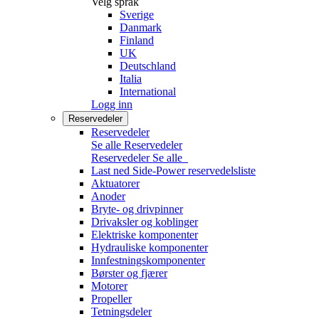
Velg språk
Sverige
Danmark
Finland
UK
Deutschland
Italia
International
Logg inn
Reservedeler
Reservedeler
Se alle Reservedeler
Reservedeler
Se alle
Last ned Side-Power reservedelsliste
Aktuatorer
Anoder
Bryte- og drivpinner
Drivaksler og koblinger
Elektriske komponenter
Hydrauliske komponenter
Innfestningskomponenter
Børster og fjærer
Motorer
Propeller
Tetningsdeler