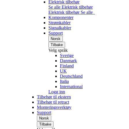
Elektrisk tilbehør
Se alle Elektrisk tilbehør
Elektrisk tilbehør
Se alle
Komponenter
Strømkabler
Signalkabler
Support
Norsk
Tilbake
Velg språk
Sverige
Danmark
Finland
UK
Deutschland
Italia
International
Logg inn
Tilbehør til ekstern
Tilbehør til retract
Monteringsverktøy
Support
Norsk
Tilbake