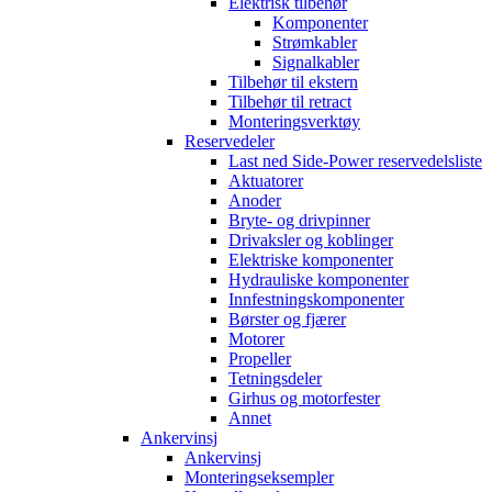
Elektrisk tilbehør
Komponenter
Strømkabler
Signalkabler
Tilbehør til ekstern
Tilbehør til retract
Monteringsverktøy
Reservedeler
Last ned Side-Power reservedelsliste
Aktuatorer
Anoder
Bryte- og drivpinner
Drivaksler og koblinger
Elektriske komponenter
Hydrauliske komponenter
Innfestningskomponenter
Børster og fjærer
Motorer
Propeller
Tetningsdeler
Girhus og motorfester
Annet
Ankervinsj
Ankervinsj
Monteringseksempler