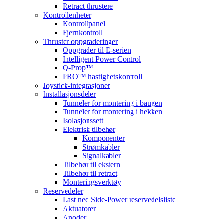
Retract thrustere
Kontrollenheter
Kontrollpanel
Fjernkontroll
Thruster oppgraderinger
Oppgrader til E-serien
Intelligent Power Control
Q-Prop™
PRO™ hastighetskontroll
Joystick-integrasjoner
Installasjonsdeler
Tunneler for montering i baugen
Tunneler for montering i hekken
Isolasjonssett
Elektrisk tilbehør
Komponenter
Strømkabler
Signalkabler
Tilbehør til ekstern
Tilbehør til retract
Monteringsverktøy
Reservedeler
Last ned Side-Power reservedelsliste
Aktuatorer
Anoder