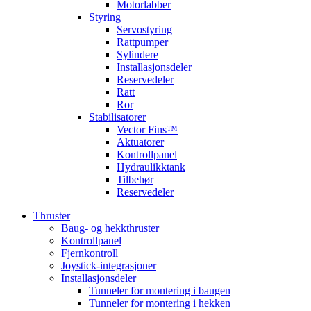
Motorlabber
Styring
Servostyring
Rattpumper
Sylindere
Installasjonsdeler
Reservedeler
Ratt
Ror
Stabilisatorer
Vector Fins™
Aktuatorer
Kontrollpanel
Hydraulikktank
Tilbehør
Reservedeler
Thruster
Baug- og hekkthruster
Kontrollpanel
Fjernkontroll
Joystick-integrasjoner
Installasjonsdeler
Tunneler for montering i baugen
Tunneler for montering i hekken