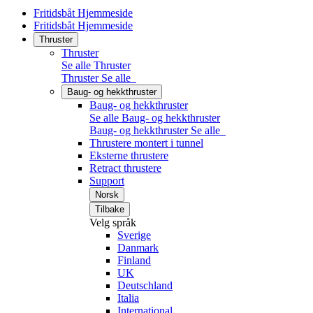
Fritidsbåt Hjemmeside
Fritidsbåt Hjemmeside
Thruster
Thruster
Se alle Thruster
Thruster
Se alle
Baug- og hekkthruster
Baug- og hekkthruster
Se alle Baug- og hekkthruster
Baug- og hekkthruster
Se alle
Thrustere montert i tunnel
Eksterne thrustere
Retract thrustere
Support
Norsk
Tilbake
Velg språk
Sverige
Danmark
Finland
UK
Deutschland
Italia
International