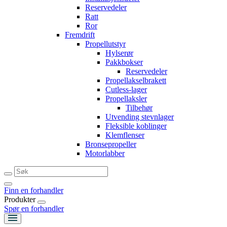
Reservedeler
Ratt
Ror
Fremdrift
Propellutstyr
Hylserør
Pakkbokser
Reservedeler
Propellakselbrakett
Cutless-lager
Propellaksler
Tilbehør
Utvending stevnlager
Fleksible koblinger
Klemflenser
Bronsepropeller
Motorlabber
Finn en forhandler
Produkter
Spør en forhandler