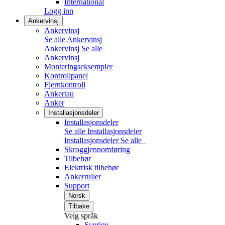
International
Logg inn
Ankervinsj
Ankervinsj
Se alle Ankervinsj
Ankervinsj
Se alle
Ankervinsj
Monteringseksempler
Kontrollpanel
Fjernkontroll
Ankertau
Anker
Installasjonsdeler
Installasjonsdeler
Se alle Installasjonsdeler
Installasjonsdeler
Se alle
Skroggjennomføring
Tilbehør
Elektrisk tilbehør
Ankerruller
Support
Norsk
Tilbake
Velg språk
Sverige