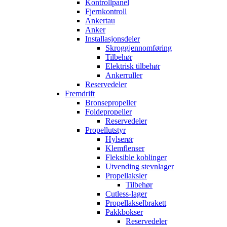
Kontrollpanel
Fjernkontroll
Ankertau
Anker
Installasjonsdeler
Skroggjennomføring
Tilbehør
Elektrisk tilbehør
Ankerruller
Reservedeler
Fremdrift
Bronsepropeller
Foldepropeller
Reservedeler
Propellutstyr
Hylserør
Klemflenser
Fleksible koblinger
Utvending stevnlager
Propellaksler
Tilbehør
Cutless-lager
Propellakselbrakett
Pakkbokser
Reservedeler