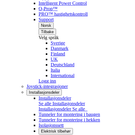
Intelligent Power Control
Q-Prop™
PRO™ hastighetskontroll
Support
Norsk
Tilbake
Velg språk
Sverige
Danmark
Finland
UK
Deutschland
Italia
International
Logg inn
Joystick-integrasjoner
Installasjonsdeler
Installasjonsdeler
Se alle Installasjonsdeler
Installasjonsdeler
Se alle
Tunneler for montering i baugen
Tunneler for montering i hekken
Isolasjonssett
Elektrisk tilbehør