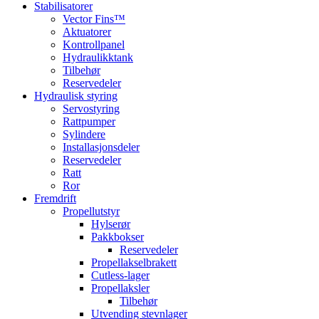
Stabilisatorer
Vector Fins™
Aktuatorer
Kontrollpanel
Hydraulikktank
Tilbehør
Reservedeler
Hydraulisk styring
Servostyring
Rattpumper
Sylindere
Installasjonsdeler
Reservedeler
Ratt
Ror
Fremdrift
Propellutstyr
Hylserør
Pakkbokser
Reservedeler
Propellakselbrakett
Cutless-lager
Propellaksler
Tilbehør
Utvending stevnlager