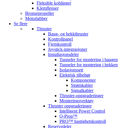
Fleksible koblinger
Klemflenser
Bronsepropeller
Motorlabber
Se flere
Thruster
Baug- og hekkthruster
Kontrollpanel
Fjernkontroll
Joystick-integrasjoner
Installasjonsdeler
Tunneler for montering i baugen
Tunneler for montering i hekken
Isolasjonssett
Elektrisk tilbehør
Komponenter
Strømkabler
Signalkabler
Thruster-oppgraderinger
Monteringsverktøy
Thruster oppgraderinger
Intelligent Power Control
Q-Prop™
PRO™ hastighetskontroll
Reservedeler