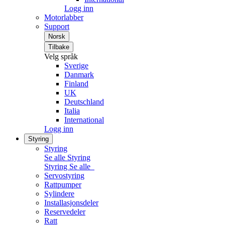
Logg inn
Motorlabber
Support
Norsk
Tilbake
Velg språk
Sverige
Danmark
Finland
UK
Deutschland
Italia
International
Logg inn
Styring
Styring
Se alle Styring
Styring
Se alle
Servostyring
Rattpumper
Sylindere
Installasjonsdeler
Reservedeler
Ratt