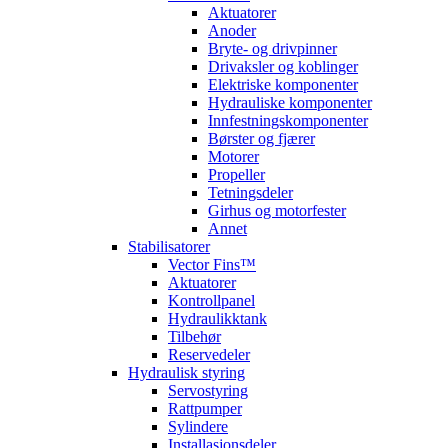
Aktuatorer
Anoder
Bryte- og drivpinner
Drivaksler og koblinger
Elektriske komponenter
Hydrauliske komponenter
Innfestningskomponenter
Børster og fjærer
Motorer
Propeller
Tetningsdeler
Girhus og motorfester
Annet
Stabilisatorer
Vector Fins™
Aktuatorer
Kontrollpanel
Hydraulikktank
Tilbehør
Reservedeler
Hydraulisk styring
Servostyring
Rattpumper
Sylindere
Installasjonsdeler