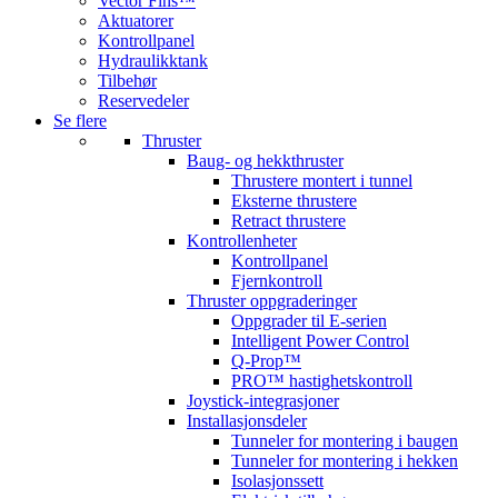
Vector Fins™
Aktuatorer
Kontrollpanel
Hydraulikktank
Tilbehør
Reservedeler
Se flere
Thruster
Baug- og hekkthruster
Thrustere montert i tunnel
Eksterne thrustere
Retract thrustere
Kontrollenheter
Kontrollpanel
Fjernkontroll
Thruster oppgraderinger
Oppgrader til E-serien
Intelligent Power Control
Q-Prop™
PRO™ hastighetskontroll
Joystick-integrasjoner
Installasjonsdeler
Tunneler for montering i baugen
Tunneler for montering i hekken
Isolasjonssett