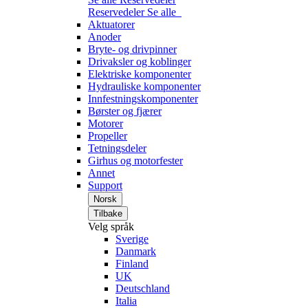
Reservedeler
Se alle
Aktuatorer
Anoder
Bryte- og drivpinner
Drivaksler og koblinger
Elektriske komponenter
Hydrauliske komponenter
Innfestningskomponenter
Børster og fjærer
Motorer
Propeller
Tetningsdeler
Girhus og motorfester
Annet
Support
Norsk
Tilbake
Velg språk
Sverige
Danmark
Finland
UK
Deutschland
Italia