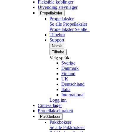
Fleksible koblinger
Utvending stevnlager
Propellaksler
Propellaksler
Se alle Propellaksler
Propellaksler
Se alle
Tilbehør
Support
Norsk
Tilbake
Velg språk
Sverige
Danmark
Finland
UK
Deutschland
Italia
International
Logg inn
Cutless-lager
Propellakselbrakett
Pakkbokser
Pakkbokser
Se alle Pakkbokser