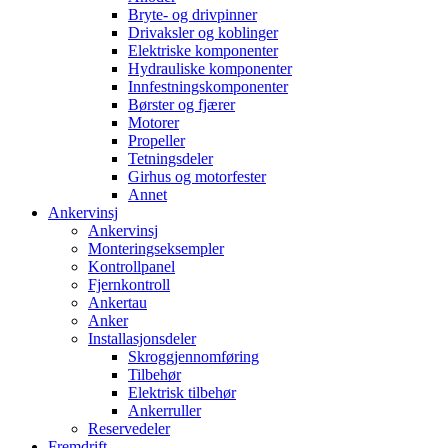
Bryte- og drivpinner
Drivaksler og koblinger
Elektriske komponenter
Hydrauliske komponenter
Innfestningskomponenter
Børster og fjærer
Motorer
Propeller
Tetningsdeler
Girhus og motorfester
Annet
Ankervinsj
Ankervinsj
Monteringseksempler
Kontrollpanel
Fjernkontroll
Ankertau
Anker
Installasjonsdeler
Skroggjennomføring
Tilbehør
Elektrisk tilbehør
Ankerruller
Reservedeler
Fremdrift