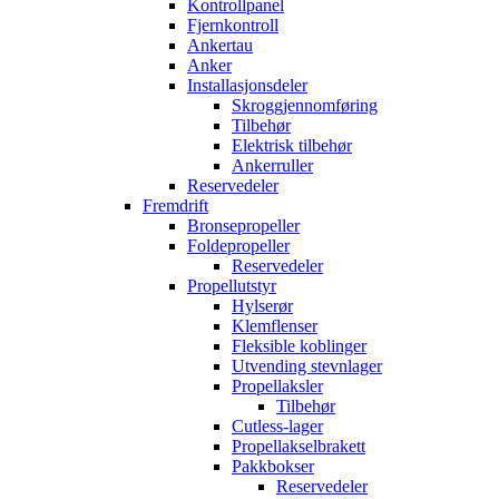
Kontrollpanel
Fjernkontroll
Ankertau
Anker
Installasjonsdeler
Skroggjennomføring
Tilbehør
Elektrisk tilbehør
Ankerruller
Reservedeler
Fremdrift
Bronsepropeller
Foldepropeller
Reservedeler
Propellutstyr
Hylserør
Klemflenser
Fleksible koblinger
Utvending stevnlager
Propellaksler
Tilbehør
Cutless-lager
Propellakselbrakett
Pakkbokser
Reservedeler