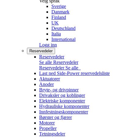
Velg språk
Sverige
Danmark
Finland
UK
Deutschland
Italia
International
Logg inn
Reservedeler
Reservedeler
Se alle Reservedeler
Reservedeler
Se alle
Last ned Side-Power reservedelsliste
Aktuatorer
Anoder
Bryte- og drivpinner
Drivaksler og koblinger
Elektriske komponenter
Hydrauliske komponenter
Innfestningskomponenter
Børster og fjærer
Motorer
Propeller
Tetningsdeler