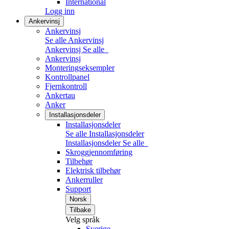
International
Logg inn
Ankervinsj
Ankervinsj
Se alle Ankervinsj
Ankervinsj
Se alle
Ankervinsj
Monteringseksempler
Kontrollpanel
Fjernkontroll
Ankertau
Anker
Installasjonsdeler
Installasjonsdeler
Se alle Installasjonsdeler
Installasjonsdeler
Se alle
Skroggjennomføring
Tilbehør
Elektrisk tilbehør
Ankerruller
Support
Norsk
Tilbake
Velg språk
Sverige