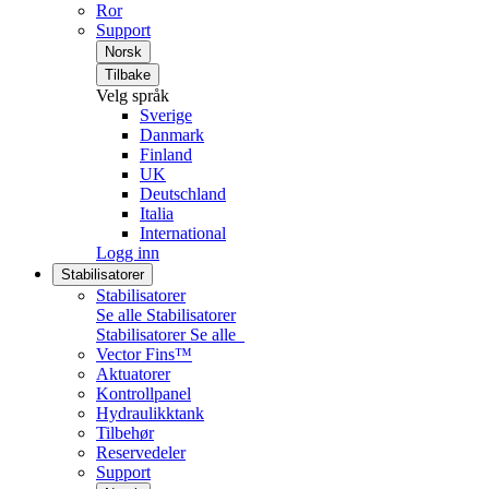
Ror
Support
Norsk
Tilbake
Velg språk
Sverige
Danmark
Finland
UK
Deutschland
Italia
International
Logg inn
Stabilisatorer
Stabilisatorer
Se alle Stabilisatorer
Stabilisatorer
Se alle
Vector Fins™
Aktuatorer
Kontrollpanel
Hydraulikktank
Tilbehør
Reservedeler
Support