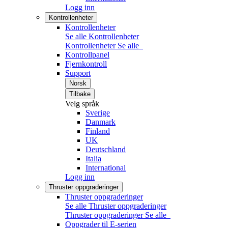
Logg inn
Kontrollenheter
Kontrollenheter
Se alle Kontrollenheter
Kontrollenheter
Se alle
Kontrollpanel
Fjernkontroll
Support
Norsk
Tilbake
Velg språk
Sverige
Danmark
Finland
UK
Deutschland
Italia
International
Logg inn
Thruster oppgraderinger
Thruster oppgraderinger
Se alle Thruster oppgraderinger
Thruster oppgraderinger
Se alle
Oppgrader til E-serien