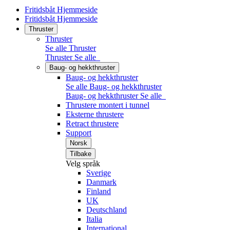
Fritidsbåt Hjemmeside
Fritidsbåt Hjemmeside
Thruster
Thruster
Se alle Thruster
Thruster
Se alle
Baug- og hekkthruster
Baug- og hekkthruster
Se alle Baug- og hekkthruster
Baug- og hekkthruster
Se alle
Thrustere montert i tunnel
Eksterne thrustere
Retract thrustere
Support
Norsk
Tilbake
Velg språk
Sverige
Danmark
Finland
UK
Deutschland
Italia
International