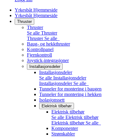
Yrkesbåt Hjemmeside
Yrkesbåt Hjemmeside
Thruster
Thruster
Se alle Thruster
Thruster
Se alle
Baug- og hekkthruster
Kontrollpanel
Fjernkontroll
Joystick-integrasjoner
Installasjonsdeler
Installasjonsdeler
Se alle Installasjonsdeler
Installasjonsdeler
Se alle
Tunneler for montering i baugen
Tunneler for montering i hekken
Isolasjonssett
Elektrisk tilbehør
Elektrisk tilbehør
Se alle Elektrisk tilbehør
Elektrisk tilbehør
Se alle
Komponenter
Strømkabler