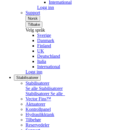
International
Logg inn
Support
Norsk
Tilbake
Velg språk
Sverige
Danmark
Finland
UK
Deutschland
Italia
International
Logg inn
Stabilisatorer
Stabilisatorer
Se alle Stabilisatorer
Stabilisatorer
Se alle
Vector Fins™
Aktuatorer
Kontrollpanel
Hydraulikktank
Tilbehør
Reservedeler