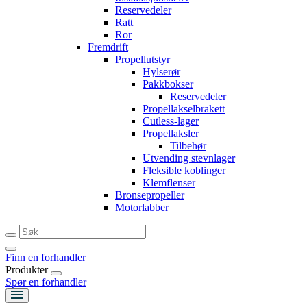
Reservedeler
Ratt
Ror
Fremdrift
Propellutstyr
Hylserør
Pakkbokser
Reservedeler
Propellakselbrakett
Cutless-lager
Propellaksler
Tilbehør
Utvending stevnlager
Fleksible koblinger
Klemflenser
Bronsepropeller
Motorlabber
Finn en forhandler
Produkter
Spør en forhandler