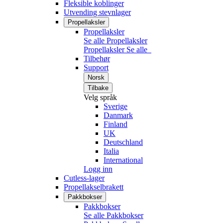
Fleksible koblinger
Utvending stevnlager
Propellaksler
Propellaksler
Se alle Propellaksler
Propellaksler
Se alle
Tilbehør
Support
Norsk
Tilbake
Velg språk
Sverige
Danmark
Finland
UK
Deutschland
Italia
International
Logg inn
Cutless-lager
Propellakselbrakett
Pakkbokser
Pakkbokser
Se alle Pakkbokser