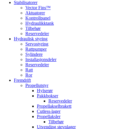
Stabilisatorer
Vector Fins™
Aktuatorer
Kontrollpanel
Hydraulikktank
Tilbehør
Reservedeler
Hydraulisk styring
Servostyring
Rattpumper
Sylindere
Installasjonsdeler
Reservedeler
Ratt
Ror
Fremdrift
Propellutstyr
Hylserør
Pakkbokser
Reservedeler
Propellakselbrakett
Cutless-lager
Propellaksler
Tilbehør
Utvending stevnlager