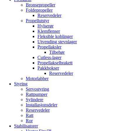
Bronsepropeller
Foldepropeller
Reservedeler
Propellutstyr
Hylserør
Klemflenser
Fleksible koblinger
Utvending stevnlager
Propellaksler
Tilbehør
Cutless-lager
Propellakselbrakett
Pakkbokser
Reservedeler
Motorlabber
Styring
Servostyring
Rattpumper
Sylindere
Installasjonsdeler
Reservedeler
Ratt
Ror
Stabilisatorer