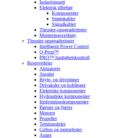
Isolasjonssett
Elektrisk tilbehør
Komponenter
Strømkabler
Signalkabler
Thruster-oppgraderinger
Monteringsverktøy
Thruster oppgraderinger
Intelligent Power Control
Q-Prop™
PRO™ hastighetskontroll
Reservedeler
Aktuatorer
Anoder
Bryte- og drivpinner
Drivaksler og koblinger
Elektriske komponenter
Hydrauliske komponenter
Innfestningskomponenter
Børster og fjærer
Motorer
Propeller
Tetningsdeler
Girhus og motorfester
Annet