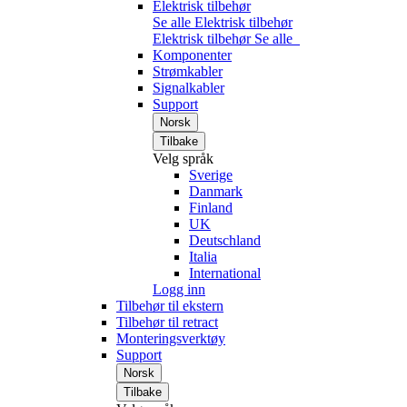
Elektrisk tilbehør
Se alle Elektrisk tilbehør
Elektrisk tilbehør
Se alle
Komponenter
Strømkabler
Signalkabler
Support
Norsk
Tilbake
Velg språk
Sverige
Danmark
Finland
UK
Deutschland
Italia
International
Logg inn
Tilbehør til ekstern
Tilbehør til retract
Monteringsverktøy
Support
Norsk
Tilbake