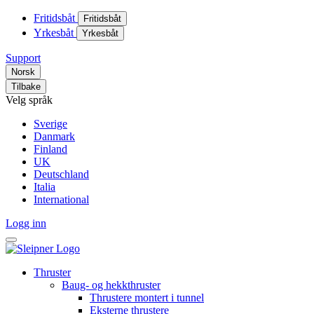
Fritidsbåt
Fritidsbåt
Yrkesbåt
Yrkesbåt
Support
Norsk
Tilbake
Velg språk
Sverige
Danmark
Finland
UK
Deutschland
Italia
International
Logg inn
Thruster
Baug- og hekkthruster
Thrustere montert i tunnel
Eksterne thrustere