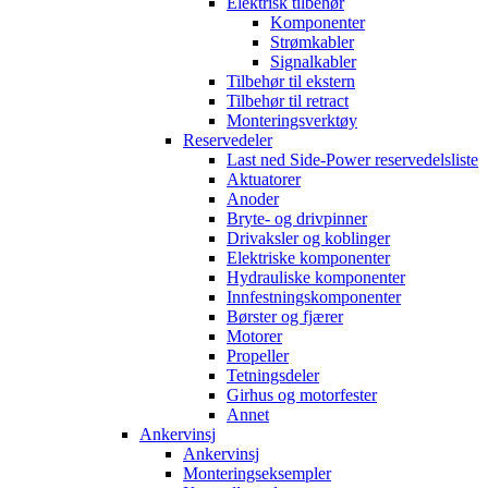
Elektrisk tilbehør
Komponenter
Strømkabler
Signalkabler
Tilbehør til ekstern
Tilbehør til retract
Monteringsverktøy
Reservedeler
Last ned Side-Power reservedelsliste
Aktuatorer
Anoder
Bryte- og drivpinner
Drivaksler og koblinger
Elektriske komponenter
Hydrauliske komponenter
Innfestningskomponenter
Børster og fjærer
Motorer
Propeller
Tetningsdeler
Girhus og motorfester
Annet
Ankervinsj
Ankervinsj
Monteringseksempler