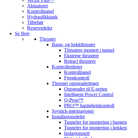
Vector Fins™
Aktuatorer
Kontrollpanel
Hydraulikktank
Tilbehør
Reservedeler
Se flere
Thruster
Baug- og hekkthruster
Thrustere montert i tunnel
Eksterne thrustere
Retract thrustere
Kontrollenheter
Kontrollpanel
Fjernkontroll
Thruster oppgraderinger
Oppgrader til E-serien
Intelligent Power Control
Q-Prop™
PRO™ hastighetskontroll
Joystick-integrasjoner
Installasjonsdeler
Tunneler for montering i baugen
Tunneler for montering i hekken
Isolasjonssett