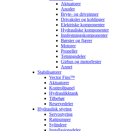
Aktuatorer
Anoder
Bryte- og drivpinner
Drivaksler og koblinger
Elektriske komponenter
Hydrauliske komponenter
Innfestningskomponenter
Børster og fjærer
Motorer
Propeller
Tetningsdeler
Girhus og motorfester
Annet
Stabilisatorer
Vector Fins™
Aktuatorer
Kontrollpanel
Hydraulikktank
Tilbehør
Reservedeler
Hydraulisk styring
Servostyring
Rattpumper
Sylindere
Installasjonsdeler