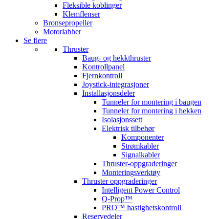
Fleksible koblinger
Klemflenser
Bronsepropeller
Motorlabber
Se flere
Thruster
Baug- og hekkthruster
Kontrollpanel
Fjernkontroll
Joystick-integrasjoner
Installasjonsdeler
Tunneler for montering i baugen
Tunneler for montering i hekken
Isolasjonssett
Elektrisk tilbehør
Komponenter
Strømkabler
Signalkabler
Thruster-oppgraderinger
Monteringsverktøy
Thruster oppgraderinger
Intelligent Power Control
Q-Prop™
PRO™ hastighetskontroll
Reservedeler