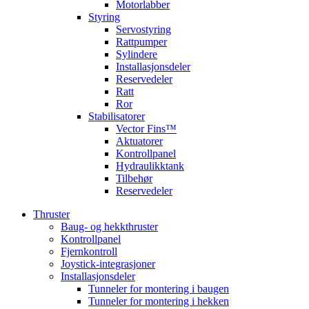
Motorlabber
Styring
Servostyring
Rattpumper
Sylindere
Installasjonsdeler
Reservedeler
Ratt
Ror
Stabilisatorer
Vector Fins™
Aktuatorer
Kontrollpanel
Hydraulikktank
Tilbehør
Reservedeler
Thruster
Baug- og hekkthruster
Kontrollpanel
Fjernkontroll
Joystick-integrasjoner
Installasjonsdeler
Tunneler for montering i baugen
Tunneler for montering i hekken