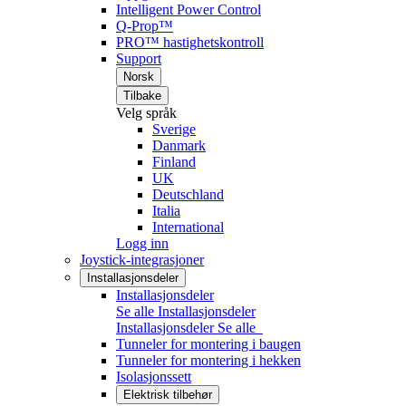
Intelligent Power Control
Q-Prop™
PRO™ hastighetskontroll
Support
Norsk
Tilbake
Velg språk
Sverige
Danmark
Finland
UK
Deutschland
Italia
International
Logg inn
Joystick-integrasjoner
Installasjonsdeler
Installasjonsdeler
Se alle Installasjonsdeler
Installasjonsdeler
Se alle
Tunneler for montering i baugen
Tunneler for montering i hekken
Isolasjonssett
Elektrisk tilbehør