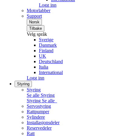
Logg inn
Motorlabber
Support
Norsk
Tilbake
Velg språk
Sverige
Danmark
Finland
UK
Deutschland
Italia
International
Logg inn
Styring
Styring
Se alle Styring
Styring
Se alle
Servostyring
Rattpumper
Sylindere
Installasjonsdeler
Reservedeler
Ratt