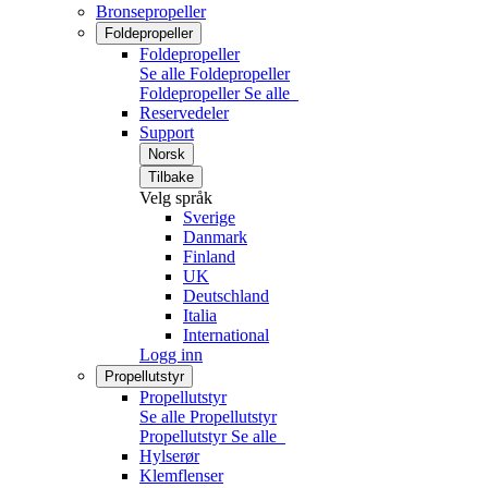
Bronsepropeller
Foldepropeller
Foldepropeller
Se alle Foldepropeller
Foldepropeller
Se alle
Reservedeler
Support
Norsk
Tilbake
Velg språk
Sverige
Danmark
Finland
UK
Deutschland
Italia
International
Logg inn
Propellutstyr
Propellutstyr
Se alle Propellutstyr
Propellutstyr
Se alle
Hylserør
Klemflenser