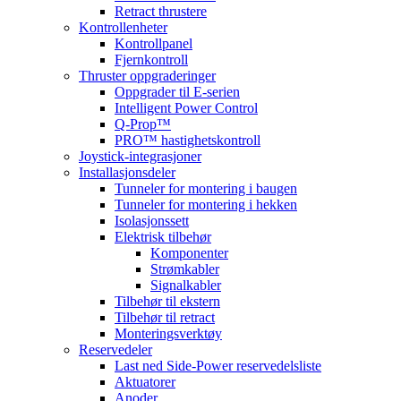
Retract thrustere
Kontrollenheter
Kontrollpanel
Fjernkontroll
Thruster oppgraderinger
Oppgrader til E-serien
Intelligent Power Control
Q-Prop™
PRO™ hastighetskontroll
Joystick-integrasjoner
Installasjonsdeler
Tunneler for montering i baugen
Tunneler for montering i hekken
Isolasjonssett
Elektrisk tilbehør
Komponenter
Strømkabler
Signalkabler
Tilbehør til ekstern
Tilbehør til retract
Monteringsverktøy
Reservedeler
Last ned Side-Power reservedelsliste
Aktuatorer
Anoder