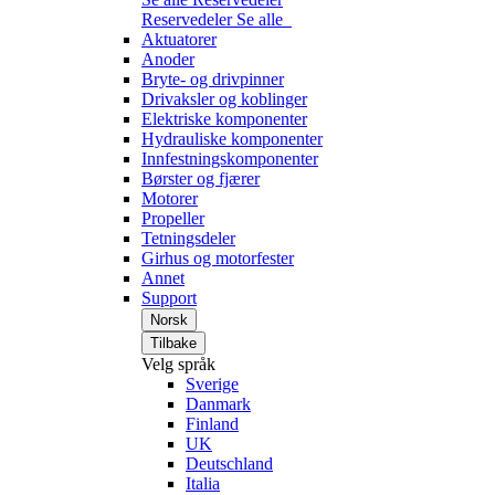
Reservedeler
Se alle
Aktuatorer
Anoder
Bryte- og drivpinner
Drivaksler og koblinger
Elektriske komponenter
Hydrauliske komponenter
Innfestningskomponenter
Børster og fjærer
Motorer
Propeller
Tetningsdeler
Girhus og motorfester
Annet
Support
Norsk
Tilbake
Velg språk
Sverige
Danmark
Finland
UK
Deutschland
Italia