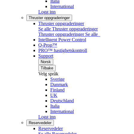
Italia
International
Logg inn
Thruster oppgraderinger
Thruster oppgraderinger
Se alle Thruster oppgraderinger
Thruster oppgraderinger
Se alle
Intelligent Power Control
Q-Prop™
PRO™ hastighetskontroll
Support
Norsk
Tilbake
Velg språk
Sverige
Danmark
Finland
UK
Deutschland
Italia
International
Logg inn
Reservedeler
Reservedeler
Se alle Reservedeler