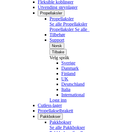
Fleksible koblinger
Utvending stevnlager
Propellaksler
Propellaksler
Se alle Propellaksler
Propellaksler
Se alle
Tilbehør
Support
Norsk
Tilbake
Velg språk
Sverige
Danmark
Finland
UK
Deutschland
Italia
International
Logg inn
Cutless-lager
Propellakselbrakett
Pakkbokser
Pakkbokser
Se alle Pakkbokser