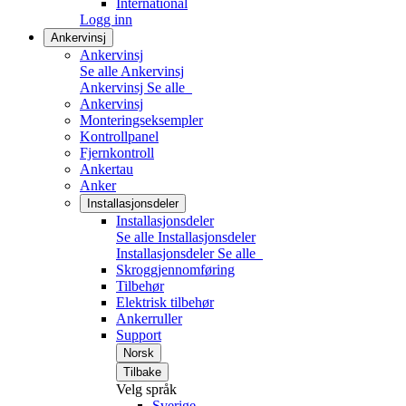
International
Logg inn
Ankervinsj
Ankervinsj
Se alle Ankervinsj
Ankervinsj
Se alle
Ankervinsj
Monteringseksempler
Kontrollpanel
Fjernkontroll
Ankertau
Anker
Installasjonsdeler
Installasjonsdeler
Se alle Installasjonsdeler
Installasjonsdeler
Se alle
Skroggjennomføring
Tilbehør
Elektrisk tilbehør
Ankerruller
Support
Norsk
Tilbake
Velg språk
Sverige