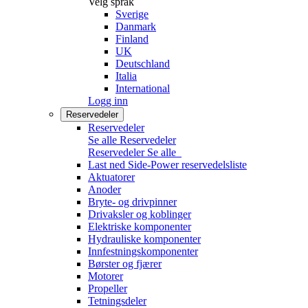
Velg språk
Sverige
Danmark
Finland
UK
Deutschland
Italia
International
Logg inn
Reservedeler
Reservedeler
Se alle Reservedeler
Reservedeler
Se alle
Last ned Side-Power reservedelsliste
Aktuatorer
Anoder
Bryte- og drivpinner
Drivaksler og koblinger
Elektriske komponenter
Hydrauliske komponenter
Innfestningskomponenter
Børster og fjærer
Motorer
Propeller
Tetningsdeler