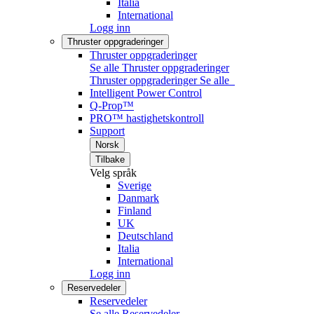
Italia
International
Logg inn
Thruster oppgraderinger
Thruster oppgraderinger
Se alle Thruster oppgraderinger
Thruster oppgraderinger
Se alle
Intelligent Power Control
Q-Prop™
PRO™ hastighetskontroll
Support
Norsk
Tilbake
Velg språk
Sverige
Danmark
Finland
UK
Deutschland
Italia
International
Logg inn
Reservedeler
Reservedeler
Se alle Reservedeler