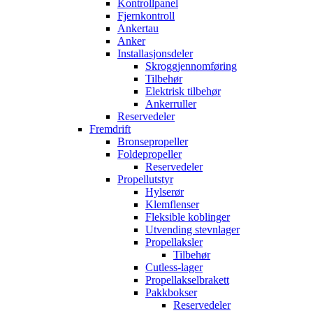
Kontrollpanel
Fjernkontroll
Ankertau
Anker
Installasjonsdeler
Skroggjennomføring
Tilbehør
Elektrisk tilbehør
Ankerruller
Reservedeler
Fremdrift
Bronsepropeller
Foldepropeller
Reservedeler
Propellutstyr
Hylserør
Klemflenser
Fleksible koblinger
Utvending stevnlager
Propellaksler
Tilbehør
Cutless-lager
Propellakselbrakett
Pakkbokser
Reservedeler