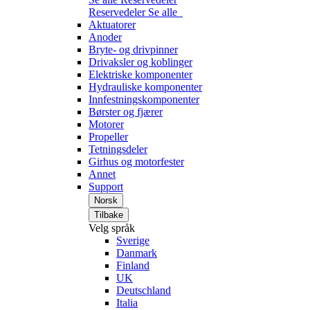
Reservedeler
Se alle
Aktuatorer
Anoder
Bryte- og drivpinner
Drivaksler og koblinger
Elektriske komponenter
Hydrauliske komponenter
Innfestningskomponenter
Børster og fjærer
Motorer
Propeller
Tetningsdeler
Girhus og motorfester
Annet
Support
Norsk
Tilbake
Velg språk
Sverige
Danmark
Finland
UK
Deutschland
Italia