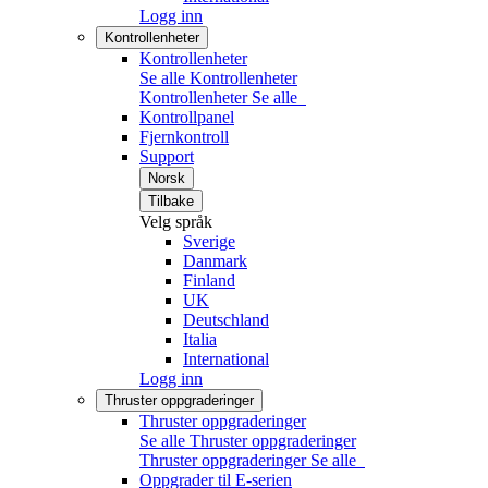
Logg inn
Kontrollenheter
Kontrollenheter
Se alle Kontrollenheter
Kontrollenheter
Se alle
Kontrollpanel
Fjernkontroll
Support
Norsk
Tilbake
Velg språk
Sverige
Danmark
Finland
UK
Deutschland
Italia
International
Logg inn
Thruster oppgraderinger
Thruster oppgraderinger
Se alle Thruster oppgraderinger
Thruster oppgraderinger
Se alle
Oppgrader til E-serien