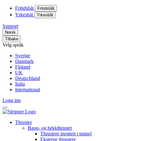
Fritidsbåt
Fritidsbåt
Yrkesbåt
Yrkesbåt
Support
Norsk
Tilbake
Velg språk
Sverige
Danmark
Finland
UK
Deutschland
Italia
International
Logg inn
Thruster
Baug- og hekkthruster
Thrustere montert i tunnel
Eksterne thrustere