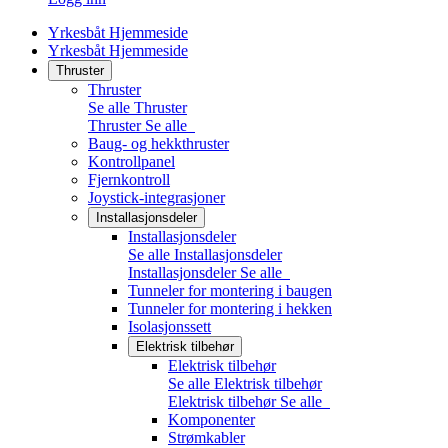
Yrkesbåt Hjemmeside
Yrkesbåt Hjemmeside
Thruster
Thruster
Se alle Thruster
Thruster
Se alle
Baug- og hekkthruster
Kontrollpanel
Fjernkontroll
Joystick-integrasjoner
Installasjonsdeler
Installasjonsdeler
Se alle Installasjonsdeler
Installasjonsdeler
Se alle
Tunneler for montering i baugen
Tunneler for montering i hekken
Isolasjonssett
Elektrisk tilbehør
Elektrisk tilbehør
Se alle Elektrisk tilbehør
Elektrisk tilbehør
Se alle
Komponenter
Strømkabler