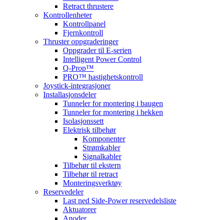
Retract thrustere
Kontrollenheter
Kontrollpanel
Fjernkontroll
Thruster oppgraderinger
Oppgrader til E-serien
Intelligent Power Control
Q-Prop™
PRO™ hastighetskontroll
Joystick-integrasjoner
Installasjonsdeler
Tunneler for montering i baugen
Tunneler for montering i hekken
Isolasjonssett
Elektrisk tilbehør
Komponenter
Strømkabler
Signalkabler
Tilbehør til ekstern
Tilbehør til retract
Monteringsverktøy
Reservedeler
Last ned Side-Power reservedelsliste
Aktuatorer
Anoder