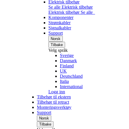
Elektrisk tilbehør
Se alle Elektrisk tilbehør
Elektrisk tilbehør
Se alle
Komponenter
Strømkabler
Signalkabler
Support
Norsk
Tilbake
Velg språk
Sverige
Danmark
Finland
UK
Deutschland
Italia
International
Logg inn
Tilbehør til ekstern
Tilbehør til retract
Monteringsverktøy
Support
Norsk
Tilbake