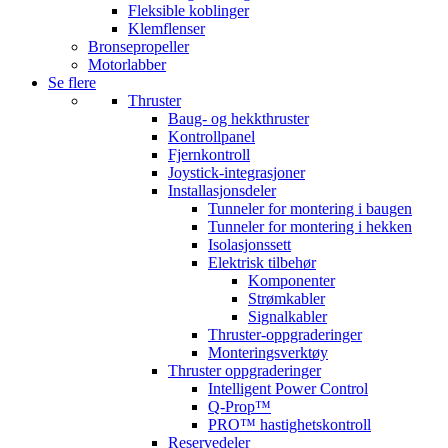
Fleksible koblinger
Klemflenser
Bronsepropeller
Motorlabber
Se flere
Thruster
Baug- og hekkthruster
Kontrollpanel
Fjernkontroll
Joystick-integrasjoner
Installasjonsdeler
Tunneler for montering i baugen
Tunneler for montering i hekken
Isolasjonssett
Elektrisk tilbehør
Komponenter
Strømkabler
Signalkabler
Thruster-oppgraderinger
Monteringsverktøy
Thruster oppgraderinger
Intelligent Power Control
Q-Prop™
PRO™ hastighetskontroll
Reservedeler