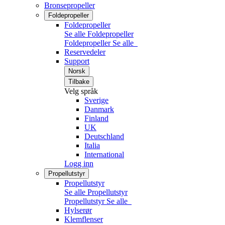
Bronsepropeller
Foldepropeller
Foldepropeller
Se alle Foldepropeller
Foldepropeller
Se alle
Reservedeler
Support
Norsk
Tilbake
Velg språk
Sverige
Danmark
Finland
UK
Deutschland
Italia
International
Logg inn
Propellutstyr
Propellutstyr
Se alle Propellutstyr
Propellutstyr
Se alle
Hylserør
Klemflenser