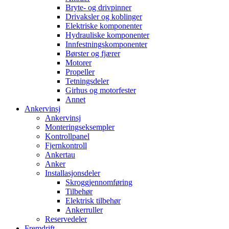
Bryte- og drivpinner
Drivaksler og koblinger
Elektriske komponenter
Hydrauliske komponenter
Innfestningskomponenter
Børster og fjærer
Motorer
Propeller
Tetningsdeler
Girhus og motorfester
Annet
Ankervinsj
Ankervinsj
Monteringseksempler
Kontrollpanel
Fjernkontroll
Ankertau
Anker
Installasjonsdeler
Skroggjennomføring
Tilbehør
Elektrisk tilbehør
Ankerruller
Reservedeler
Fremdrift