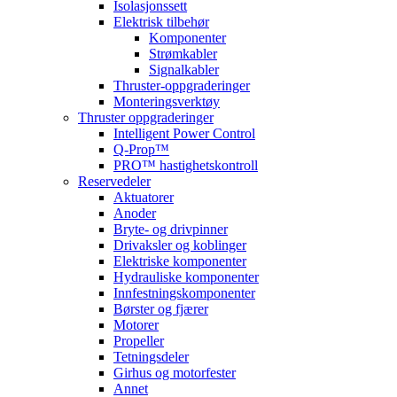
Isolasjonssett
Elektrisk tilbehør
Komponenter
Strømkabler
Signalkabler
Thruster-oppgraderinger
Monteringsverktøy
Thruster oppgraderinger
Intelligent Power Control
Q-Prop™
PRO™ hastighetskontroll
Reservedeler
Aktuatorer
Anoder
Bryte- og drivpinner
Drivaksler og koblinger
Elektriske komponenter
Hydrauliske komponenter
Innfestningskomponenter
Børster og fjærer
Motorer
Propeller
Tetningsdeler
Girhus og motorfester
Annet