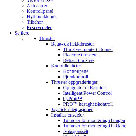
Vector Fins™
Aktuatorer
Kontrollpanel
Hydraulikktank
Tilbehør
Reservedeler
Se flere
Thruster
Baug- og hekkthruster
Thrustere montert i tunnel
Eksterne thrustere
Retract thrustere
Kontrollenheter
Kontrollpanel
Fjernkontroll
Thruster oppgraderinger
Oppgrader til E-serien
Intelligent Power Control
Q-Prop™
PRO™ hastighetskontroll
Joystick-integrasjoner
Installasjonsdeler
Tunneler for montering i baugen
Tunneler for montering i hekken
Isolasjonssett