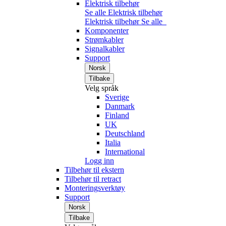
Elektrisk tilbehør
Se alle Elektrisk tilbehør
Elektrisk tilbehør
Se alle
Komponenter
Strømkabler
Signalkabler
Support
Norsk
Tilbake
Velg språk
Sverige
Danmark
Finland
UK
Deutschland
Italia
International
Logg inn
Tilbehør til ekstern
Tilbehør til retract
Monteringsverktøy
Support
Norsk
Tilbake