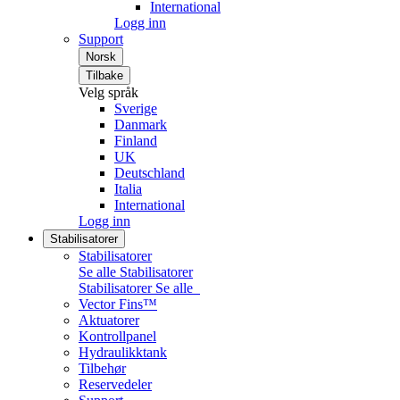
International
Logg inn
Support
Norsk
Tilbake
Velg språk
Sverige
Danmark
Finland
UK
Deutschland
Italia
International
Logg inn
Stabilisatorer
Stabilisatorer
Se alle Stabilisatorer
Stabilisatorer
Se alle
Vector Fins™
Aktuatorer
Kontrollpanel
Hydraulikktank
Tilbehør
Reservedeler