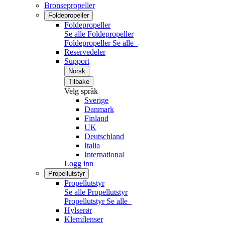
Bronsepropeller
Foldepropeller
Foldepropeller
Se alle Foldepropeller
Foldepropeller
Se alle
Reservedeler
Support
Norsk
Tilbake
Velg språk
Sverige
Danmark
Finland
UK
Deutschland
Italia
International
Logg inn
Propellutstyr
Propellutstyr
Se alle Propellutstyr
Propellutstyr
Se alle
Hylserør
Klemflenser