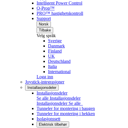
Intelligent Power Control
Q-Prop™
PRO™ hastighetskontroll
Support
Norsk
Tilbake
Velg språk
Sverige
Danmark
Finland
UK
Deutschland
Italia
International
Logg inn
Joystick-integrasjoner
Installasjonsdeler
Installasjonsdeler
Se alle Installasjonsdeler
Installasjonsdeler
Se alle
Tunneler for montering i baugen
Tunneler for montering i hekken
Isolasjonssett
Elektrisk tilbehør