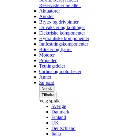
Reservedeler
Se alle
Aktuatorer
Anoder
Bryte- og drivpinner
Drivaksler og koblinger
Elektriske komponenter
Hydrauliske komponenter
Innfestningskomponenter
Børster og fjærer
Motorer
Propeller
Tetningsdeler
Girhus og motorfester
Annet
Support
Norsk
Tilbake
Velg språk
Sverige
Danmark
Finland
UK
Deutschland
Italia