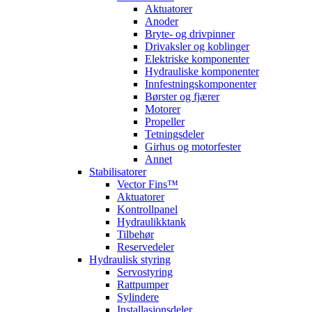
Aktuatorer
Anoder
Bryte- og drivpinner
Drivaksler og koblinger
Elektriske komponenter
Hydrauliske komponenter
Innfestningskomponenter
Børster og fjærer
Motorer
Propeller
Tetningsdeler
Girhus og motorfester
Annet
Stabilisatorer
Vector Fins™
Aktuatorer
Kontrollpanel
Hydraulikktank
Tilbehør
Reservedeler
Hydraulisk styring
Servostyring
Rattpumper
Sylindere
Installasjonsdeler