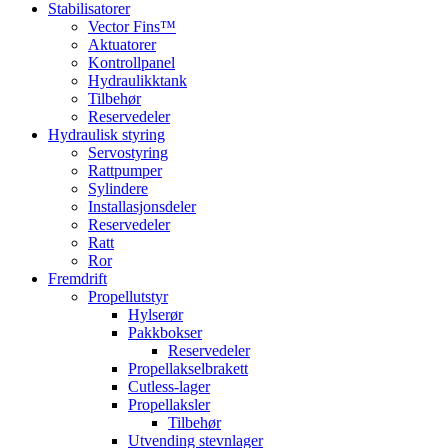
Stabilisatorer
Vector Fins™
Aktuatorer
Kontrollpanel
Hydraulikktank
Tilbehør
Reservedeler
Hydraulisk styring
Servostyring
Rattpumper
Sylindere
Installasjonsdeler
Reservedeler
Ratt
Ror
Fremdrift
Propellutstyr
Hylserør
Pakkbokser
Reservedeler
Propellakselbrakett
Cutless-lager
Propellaksler
Tilbehør
Utvending stevnlager