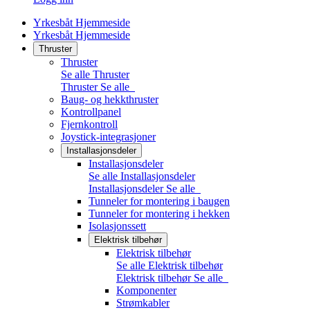
Yrkesbåt Hjemmeside
Yrkesbåt Hjemmeside
Thruster
Thruster
Se alle Thruster
Thruster
Se alle
Baug- og hekkthruster
Kontrollpanel
Fjernkontroll
Joystick-integrasjoner
Installasjonsdeler
Installasjonsdeler
Se alle Installasjonsdeler
Installasjonsdeler
Se alle
Tunneler for montering i baugen
Tunneler for montering i hekken
Isolasjonssett
Elektrisk tilbehør
Elektrisk tilbehør
Se alle Elektrisk tilbehør
Elektrisk tilbehør
Se alle
Komponenter
Strømkabler