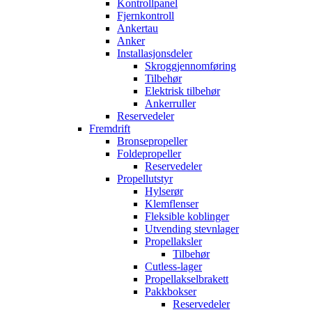
Kontrollpanel
Fjernkontroll
Ankertau
Anker
Installasjonsdeler
Skroggjennomføring
Tilbehør
Elektrisk tilbehør
Ankerruller
Reservedeler
Fremdrift
Bronsepropeller
Foldepropeller
Reservedeler
Propellutstyr
Hylserør
Klemflenser
Fleksible koblinger
Utvending stevnlager
Propellaksler
Tilbehør
Cutless-lager
Propellakselbrakett
Pakkbokser
Reservedeler