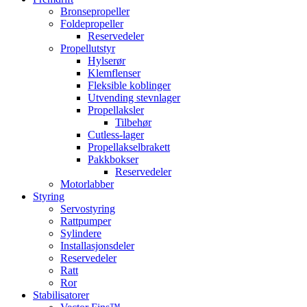
Bronsepropeller
Foldepropeller
Reservedeler
Propellutstyr
Hylserør
Klemflenser
Fleksible koblinger
Utvending stevnlager
Propellaksler
Tilbehør
Cutless-lager
Propellakselbrakett
Pakkbokser
Reservedeler
Motorlabber
Styring
Servostyring
Rattpumper
Sylindere
Installasjonsdeler
Reservedeler
Ratt
Ror
Stabilisatorer