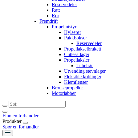
Reservedeler
Ratt
Ror
Fremdrift
Propellutstyr
Hylserør
Pakkbokser
Reservedeler
Propellakselbrakett
Cutless-lager
Propellaksler
Tilbehør
Utvending stevnlager
Fleksible koblinger
Klemflenser
Bronsepropeller
Motorlabber
Finn en forhandler
Produkter
Spør en forhandler