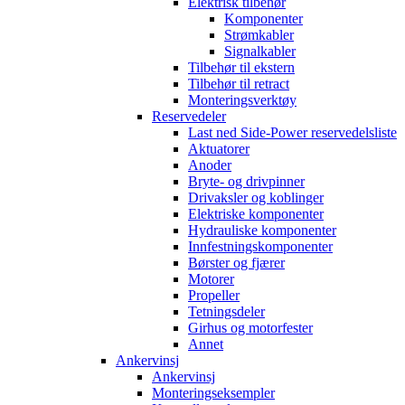
Elektrisk tilbehør
Komponenter
Strømkabler
Signalkabler
Tilbehør til ekstern
Tilbehør til retract
Monteringsverktøy
Reservedeler
Last ned Side-Power reservedelsliste
Aktuatorer
Anoder
Bryte- og drivpinner
Drivaksler og koblinger
Elektriske komponenter
Hydrauliske komponenter
Innfestningskomponenter
Børster og fjærer
Motorer
Propeller
Tetningsdeler
Girhus og motorfester
Annet
Ankervinsj
Ankervinsj
Monteringseksempler