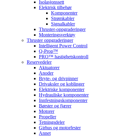
Isolasjonssett
Elektrisk tilbehør
Komponenter
Strømkabler
Signalkabler
Thruster-oppgraderinger
Monteringsverktøy
Thruster oppgraderinger
Intelligent Power Control
Q-Prop™
PRO™ hastighetskontroll
Reservedeler
Aktuatorer
Anoder
Bryte- og drivpinner
Drivaksler og koblinger
Elektriske komponenter
Hydrauliske komponenter
Innfestningskomponenter
Børster og fjærer
Motorer
Propeller
Tetningsdeler
Girhus og motorfester
Annet