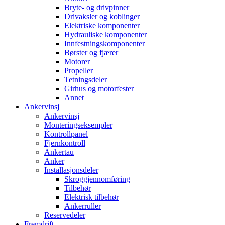
Bryte- og drivpinner
Drivaksler og koblinger
Elektriske komponenter
Hydrauliske komponenter
Innfestningskomponenter
Børster og fjærer
Motorer
Propeller
Tetningsdeler
Girhus og motorfester
Annet
Ankervinsj
Ankervinsj
Monteringseksempler
Kontrollpanel
Fjernkontroll
Ankertau
Anker
Installasjonsdeler
Skroggjennomføring
Tilbehør
Elektrisk tilbehør
Ankerruller
Reservedeler
Fremdrift