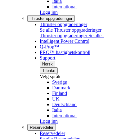
Italia
International
Logg inn
Thruster oppgraderinger
Thruster oppgraderinger
Se alle Thruster oppgraderinger
Thruster oppgraderinger
Se alle
Intelligent Power Control
Q-Prop™
PRO™ hastighetskontroll
Support
Norsk
Tilbake
Velg språk
Sverige
Danmark
Finland
UK
Deutschland
Italia
International
Logg inn
Reservedeler
Reservedeler
Se alle Reservedeler