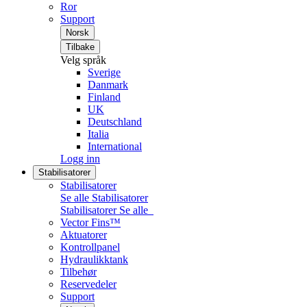
Ror
Support
Norsk
Tilbake
Velg språk
Sverige
Danmark
Finland
UK
Deutschland
Italia
International
Logg inn
Stabilisatorer
Stabilisatorer
Se alle Stabilisatorer
Stabilisatorer
Se alle
Vector Fins™
Aktuatorer
Kontrollpanel
Hydraulikktank
Tilbehør
Reservedeler
Support