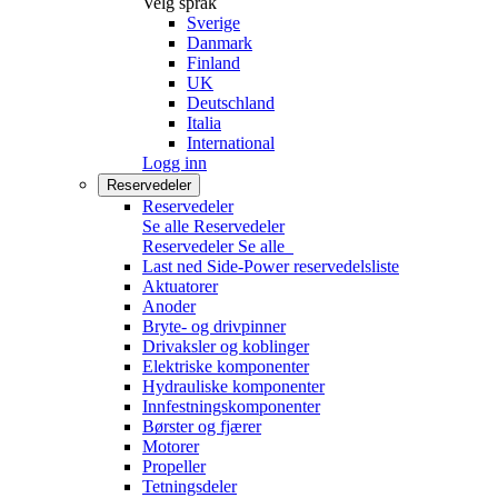
Velg språk
Sverige
Danmark
Finland
UK
Deutschland
Italia
International
Logg inn
Reservedeler
Reservedeler
Se alle Reservedeler
Reservedeler
Se alle
Last ned Side-Power reservedelsliste
Aktuatorer
Anoder
Bryte- og drivpinner
Drivaksler og koblinger
Elektriske komponenter
Hydrauliske komponenter
Innfestningskomponenter
Børster og fjærer
Motorer
Propeller
Tetningsdeler