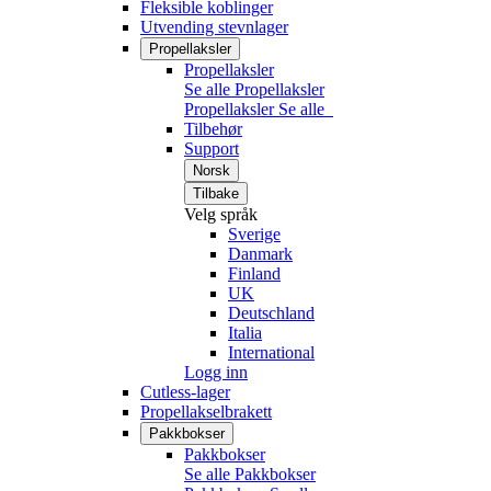
Fleksible koblinger
Utvending stevnlager
Propellaksler
Propellaksler
Se alle Propellaksler
Propellaksler
Se alle
Tilbehør
Support
Norsk
Tilbake
Velg språk
Sverige
Danmark
Finland
UK
Deutschland
Italia
International
Logg inn
Cutless-lager
Propellakselbrakett
Pakkbokser
Pakkbokser
Se alle Pakkbokser