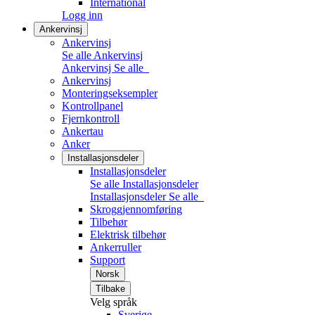
International
Logg inn
Ankervinsj
Ankervinsj
Se alle Ankervinsj
Ankervinsj
Se alle
Ankervinsj
Monteringseksempler
Kontrollpanel
Fjernkontroll
Ankertau
Anker
Installasjonsdeler
Installasjonsdeler
Se alle Installasjonsdeler
Installasjonsdeler
Se alle
Skroggjennomføring
Tilbehør
Elektrisk tilbehør
Ankerruller
Support
Norsk
Tilbake
Velg språk
Sverige