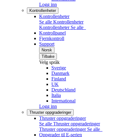
Logg inn
Kontrollenheter
Kontrollenheter
Se alle Kontrollenheter
Kontrollenheter
Se alle
Kontrollpanel
Fjernkontroll
Support
Norsk
Tilbake
Velg språk
Sverige
Danmark
Finland
UK
Deutschland
Italia
International
Logg inn
Thruster oppgraderinger
Thruster oppgraderinger
Se alle Thruster oppgraderinger
Thruster oppgraderinger
Se alle
Oppgrader til E-serien