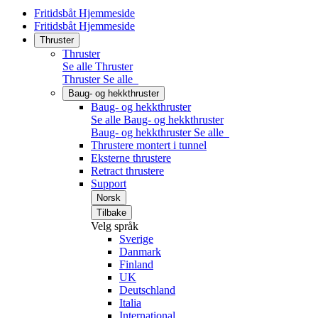
Fritidsbåt Hjemmeside
Fritidsbåt Hjemmeside
Thruster
Thruster
Se alle Thruster
Thruster
Se alle
Baug- og hekkthruster
Baug- og hekkthruster
Se alle Baug- og hekkthruster
Baug- og hekkthruster
Se alle
Thrustere montert i tunnel
Eksterne thrustere
Retract thrustere
Support
Norsk
Tilbake
Velg språk
Sverige
Danmark
Finland
UK
Deutschland
Italia
International