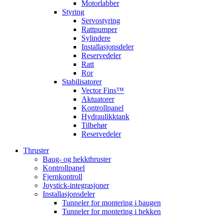
Motorlabber
Styring
Servostyring
Rattpumper
Sylindere
Installasjonsdeler
Reservedeler
Ratt
Ror
Stabilisatorer
Vector Fins™
Aktuatorer
Kontrollpanel
Hydraulikktank
Tilbehør
Reservedeler
Thruster
Baug- og hekkthruster
Kontrollpanel
Fjernkontroll
Joystick-integrasjoner
Installasjonsdeler
Tunneler for montering i baugen
Tunneler for montering i hekken