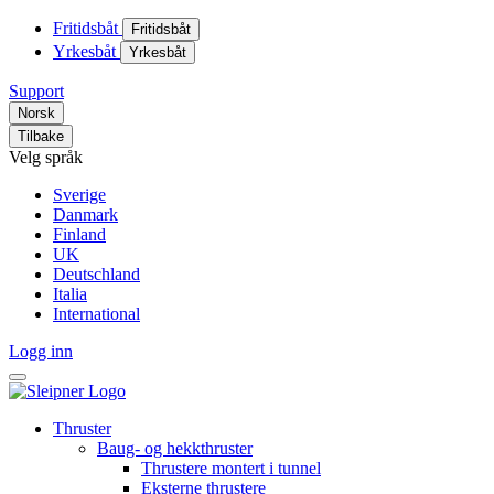
Fritidsbåt
Fritidsbåt
Yrkesbåt
Yrkesbåt
Support
Norsk
Tilbake
Velg språk
Sverige
Danmark
Finland
UK
Deutschland
Italia
International
Logg inn
Thruster
Baug- og hekkthruster
Thrustere montert i tunnel
Eksterne thrustere