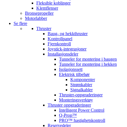
Fleksible koblinger
Klemflenser
Bronsepropeller
Motorlabber
Se flere
Thruster
Baug- og hekkthruster
Kontrollpanel
Fjernkontroll
Joystick-integrasjoner
Installasjonsdeler
Tunneler for montering i baugen
Tunneler for montering i hekken
Isolasjonssett
Elektrisk tilbehør
Komponenter
Strømkabler
Signalkabler
Thruster-oppgraderinger
Monteringsverktøy
Thruster oppgraderinger
Intelligent Power Control
Q-Prop™
PRO™ hastighetskontroll
Reservedeler