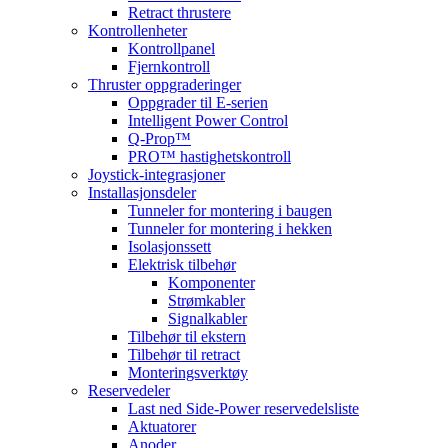
Retract thrustere
Kontrollenheter
Kontrollpanel
Fjernkontroll
Thruster oppgraderinger
Oppgrader til E-serien
Intelligent Power Control
Q-Prop™
PRO™ hastighetskontroll
Joystick-integrasjoner
Installasjonsdeler
Tunneler for montering i baugen
Tunneler for montering i hekken
Isolasjonssett
Elektrisk tilbehør
Komponenter
Strømkabler
Signalkabler
Tilbehør til ekstern
Tilbehør til retract
Monteringsverktøy
Reservedeler
Last ned Side-Power reservedelsliste
Aktuatorer
Anoder