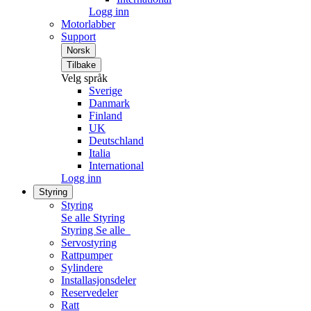
Logg inn
Motorlabber
Support
Norsk
Tilbake
Velg språk
Sverige
Danmark
Finland
UK
Deutschland
Italia
International
Logg inn
Styring
Styring
Se alle Styring
Styring
Se alle
Servostyring
Rattpumper
Sylindere
Installasjonsdeler
Reservedeler
Ratt