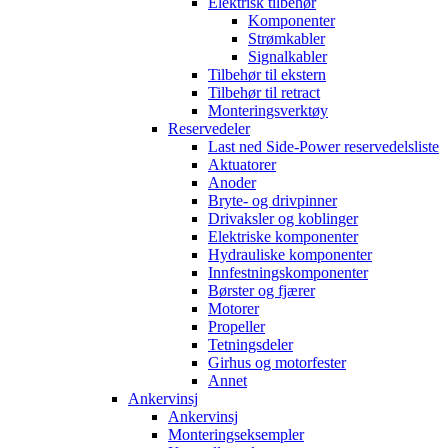
Elektrisk tilbehør
Komponenter
Strømkabler
Signalkabler
Tilbehør til ekstern
Tilbehør til retract
Monteringsverktøy
Reservedeler
Last ned Side-Power reservedelsliste
Aktuatorer
Anoder
Bryte- og drivpinner
Drivaksler og koblinger
Elektriske komponenter
Hydrauliske komponenter
Innfestningskomponenter
Børster og fjærer
Motorer
Propeller
Tetningsdeler
Girhus og motorfester
Annet
Ankervinsj
Ankervinsj
Monteringseksempler