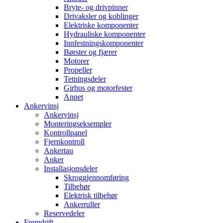
Bryte- og drivpinner
Drivaksler og koblinger
Elektriske komponenter
Hydrauliske komponenter
Innfestningskomponenter
Børster og fjærer
Motorer
Propeller
Tetningsdeler
Girhus og motorfester
Annet
Ankervinsj
Ankervinsj
Monteringseksempler
Kontrollpanel
Fjernkontroll
Ankertau
Anker
Installasjonsdeler
Skroggjennomføring
Tilbehør
Elektrisk tilbehør
Ankerruller
Reservedeler
Fremdrift