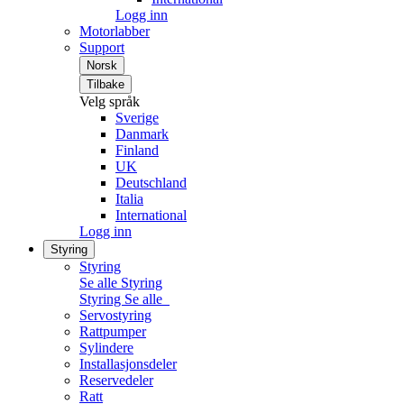
Logg inn
Motorlabber
Support
Norsk
Tilbake
Velg språk
Sverige
Danmark
Finland
UK
Deutschland
Italia
International
Logg inn
Styring
Styring
Se alle Styring
Styring
Se alle
Servostyring
Rattpumper
Sylindere
Installasjonsdeler
Reservedeler
Ratt