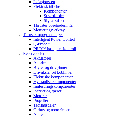
Isolasjonssett
Elektrisk tilbehør
Komponenter
Strømkabler
Signalkabler
Thruster-oppgraderinger
Monteringsverktøy
Thruster oppgraderinger
Intelligent Power Control
Q-Prop™
PRO™ hastighetskontroll
Reservedeler
Aktuatorer
Anoder
Bryte- og drivpinner
Drivaksler og koblinger
Elektriske komponenter
Hydrauliske komponenter
Innfestningskomponenter
Børster og fjærer
Motorer
Propeller
Tetningsdeler
Girhus og motorfester
Annet