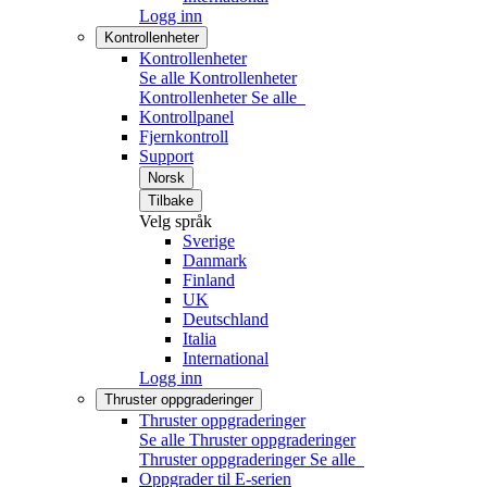
Logg inn
Kontrollenheter
Kontrollenheter
Se alle Kontrollenheter
Kontrollenheter
Se alle
Kontrollpanel
Fjernkontroll
Support
Norsk
Tilbake
Velg språk
Sverige
Danmark
Finland
UK
Deutschland
Italia
International
Logg inn
Thruster oppgraderinger
Thruster oppgraderinger
Se alle Thruster oppgraderinger
Thruster oppgraderinger
Se alle
Oppgrader til E-serien