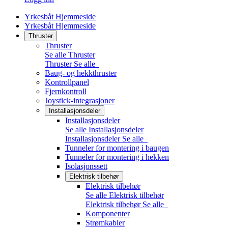
Yrkesbåt Hjemmeside
Yrkesbåt Hjemmeside
Thruster
Thruster
Se alle Thruster
Thruster
Se alle
Baug- og hekkthruster
Kontrollpanel
Fjernkontroll
Joystick-integrasjoner
Installasjonsdeler
Installasjonsdeler
Se alle Installasjonsdeler
Installasjonsdeler
Se alle
Tunneler for montering i baugen
Tunneler for montering i hekken
Isolasjonssett
Elektrisk tilbehør
Elektrisk tilbehør
Se alle Elektrisk tilbehør
Elektrisk tilbehør
Se alle
Komponenter
Strømkabler