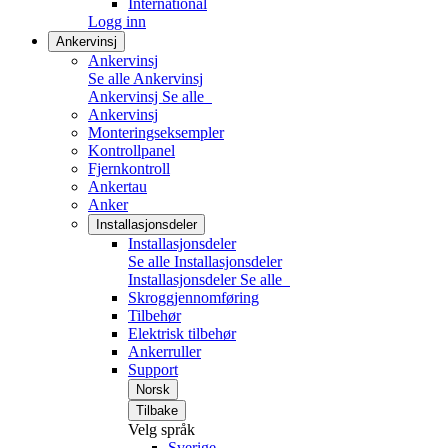
International
Logg inn
Ankervinsj
Ankervinsj
Se alle Ankervinsj
Ankervinsj
Se alle
Ankervinsj
Monteringseksempler
Kontrollpanel
Fjernkontroll
Ankertau
Anker
Installasjonsdeler
Installasjonsdeler
Se alle Installasjonsdeler
Installasjonsdeler
Se alle
Skroggjennomføring
Tilbehør
Elektrisk tilbehør
Ankerruller
Support
Norsk
Tilbake
Velg språk
Sverige