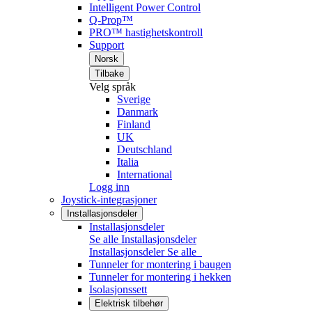
Intelligent Power Control
Q-Prop™
PRO™ hastighetskontroll
Support
Norsk
Tilbake
Velg språk
Sverige
Danmark
Finland
UK
Deutschland
Italia
International
Logg inn
Joystick-integrasjoner
Installasjonsdeler
Installasjonsdeler
Se alle Installasjonsdeler
Installasjonsdeler
Se alle
Tunneler for montering i baugen
Tunneler for montering i hekken
Isolasjonssett
Elektrisk tilbehør