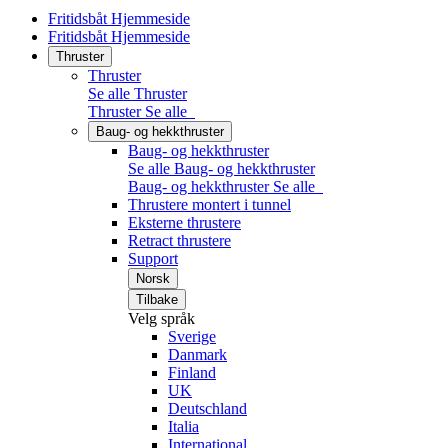
Fritidsbåt Hjemmeside
Fritidsbåt Hjemmeside
Thruster
Thruster
Se alle Thruster
Thruster
Se alle
Baug- og hekkthruster
Baug- og hekkthruster
Se alle Baug- og hekkthruster
Baug- og hekkthruster
Se alle
Thrustere montert i tunnel
Eksterne thrustere
Retract thrustere
Support
Norsk
Tilbake
Velg språk
Sverige
Danmark
Finland
UK
Deutschland
Italia
International