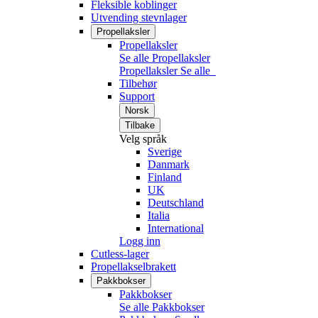
Fleksible koblinger
Utvending stevnlager
Propellaksler
Propellaksler
Se alle Propellaksler
Propellaksler
Se alle
Tilbehør
Support
Norsk
Tilbake
Velg språk
Sverige
Danmark
Finland
UK
Deutschland
Italia
International
Logg inn
Cutless-lager
Propellakselbrakett
Pakkbokser
Pakkbokser
Se alle Pakkbokser