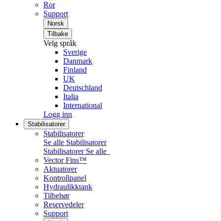
Ror
Support
Norsk
Tilbake
Velg språk
Sverige
Danmark
Finland
UK
Deutschland
Italia
International
Logg inn
Stabilisatorer
Stabilisatorer
Se alle Stabilisatorer
Stabilisatorer
Se alle
Vector Fins™
Aktuatorer
Kontrollpanel
Hydraulikktank
Tilbehør
Reservedeler
Support