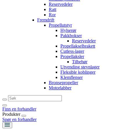
Reservedeler
Ratt
Ror
Fremdrift
Propellutstyr
Hylserør
Pakkbokser
Reservedeler
Propellakselbrakett
Cutless-lager
Propellaksler
Tilbehør
Utvending stevnlager
Fleksible koblinger
Klemflenser
Bronsepropeller
Motorlabber
Finn en forhandler
Produkter
Spør en forhandler