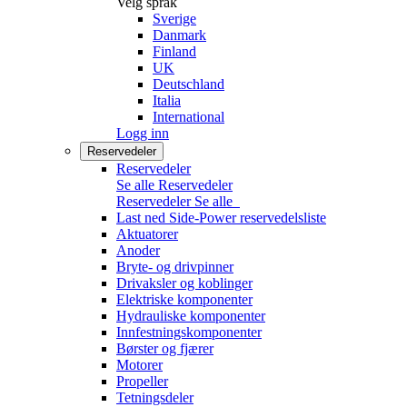
Velg språk
Sverige
Danmark
Finland
UK
Deutschland
Italia
International
Logg inn
Reservedeler
Reservedeler
Se alle Reservedeler
Reservedeler
Se alle
Last ned Side-Power reservedelsliste
Aktuatorer
Anoder
Bryte- og drivpinner
Drivaksler og koblinger
Elektriske komponenter
Hydrauliske komponenter
Innfestningskomponenter
Børster og fjærer
Motorer
Propeller
Tetningsdeler