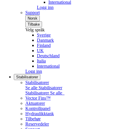
International
Logg inn
Support
Norsk
Tilbake
Velg språk
Sverige
Danmark
Finland
UK
Deutschland
Italia
International
Logg inn
Stabilisatorer
Stabilisatorer
Se alle Stabilisatorer
Stabilisatorer
Se alle
Vector Fins™
Aktuatorer
Kontrollpanel
Hydraulikktank
Tilbehør
Reservedeler