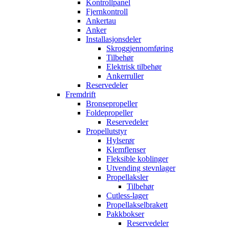
Kontrollpanel
Fjernkontroll
Ankertau
Anker
Installasjonsdeler
Skroggjennomføring
Tilbehør
Elektrisk tilbehør
Ankerruller
Reservedeler
Fremdrift
Bronsepropeller
Foldepropeller
Reservedeler
Propellutstyr
Hylserør
Klemflenser
Fleksible koblinger
Utvending stevnlager
Propellaksler
Tilbehør
Cutless-lager
Propellakselbrakett
Pakkbokser
Reservedeler