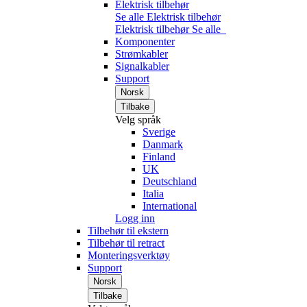
Elektrisk tilbehør
Se alle Elektrisk tilbehør
Elektrisk tilbehør
Se alle
Komponenter
Strømkabler
Signalkabler
Support
Norsk
Tilbake
Velg språk
Sverige
Danmark
Finland
UK
Deutschland
Italia
International
Logg inn
Tilbehør til ekstern
Tilbehør til retract
Monteringsverktøy
Support
Norsk
Tilbake