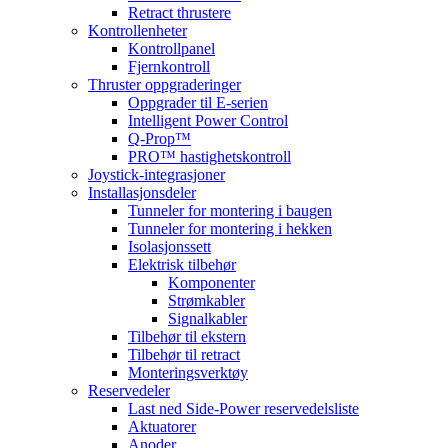
Retract thrustere
Kontrollenheter
Kontrollpanel
Fjernkontroll
Thruster oppgraderinger
Oppgrader til E-serien
Intelligent Power Control
Q-Prop™
PRO™ hastighetskontroll
Joystick-integrasjoner
Installasjonsdeler
Tunneler for montering i baugen
Tunneler for montering i hekken
Isolasjonssett
Elektrisk tilbehør
Komponenter
Strømkabler
Signalkabler
Tilbehør til ekstern
Tilbehør til retract
Monteringsverktøy
Reservedeler
Last ned Side-Power reservedelsliste
Aktuatorer
Anoder