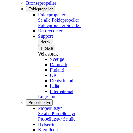
Bronsepropeller
Foldepropeller
Foldepropeller
Se alle Foldepropeller
Foldepropeller
Se alle
Reservedeler
Support
Norsk
Tilbake
Velg språk
Sverige
Danmark
Finland
UK
Deutschland
Italia
International
Logg inn
Propellutstyr
Propellutstyr
Se alle Propellutstyr
Propellutstyr
Se alle
Hylserør
Klemflenser