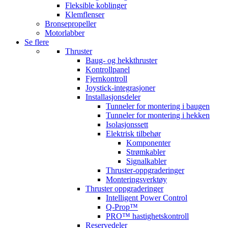
Fleksible koblinger
Klemflenser
Bronsepropeller
Motorlabber
Se flere
Thruster
Baug- og hekkthruster
Kontrollpanel
Fjernkontroll
Joystick-integrasjoner
Installasjonsdeler
Tunneler for montering i baugen
Tunneler for montering i hekken
Isolasjonssett
Elektrisk tilbehør
Komponenter
Strømkabler
Signalkabler
Thruster-oppgraderinger
Monteringsverktøy
Thruster oppgraderinger
Intelligent Power Control
Q-Prop™
PRO™ hastighetskontroll
Reservedeler