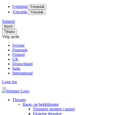
Fritidsbåt
Fritidsbåt
Yrkesbåt
Yrkesbåt
Support
Norsk
Tilbake
Velg språk
Sverige
Danmark
Finland
UK
Deutschland
Italia
International
Logg inn
Thruster
Baug- og hekkthruster
Thrustere montert i tunnel
Eksterne thrustere