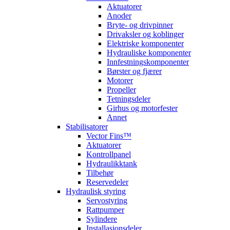
Aktuatorer
Anoder
Bryte- og drivpinner
Drivaksler og koblinger
Elektriske komponenter
Hydrauliske komponenter
Innfestningskomponenter
Børster og fjærer
Motorer
Propeller
Tetningsdeler
Girhus og motorfester
Annet
Stabilisatorer
Vector Fins™
Aktuatorer
Kontrollpanel
Hydraulikktank
Tilbehør
Reservedeler
Hydraulisk styring
Servostyring
Rattpumper
Sylindere
Installasjonsdeler