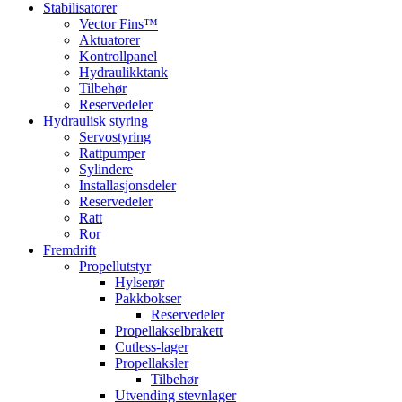
Stabilisatorer
Vector Fins™
Aktuatorer
Kontrollpanel
Hydraulikktank
Tilbehør
Reservedeler
Hydraulisk styring
Servostyring
Rattpumper
Sylindere
Installasjonsdeler
Reservedeler
Ratt
Ror
Fremdrift
Propellutstyr
Hylserør
Pakkbokser
Reservedeler
Propellakselbrakett
Cutless-lager
Propellaksler
Tilbehør
Utvending stevnlager