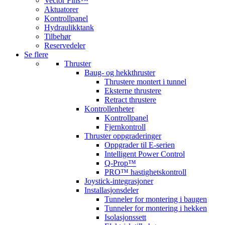
Vector Fins™
Aktuatorer
Kontrollpanel
Hydraulikktank
Tilbehør
Reservedeler
Se flere
Thruster
Baug- og hekkthruster
Thrustere montert i tunnel
Eksterne thrustere
Retract thrustere
Kontrollenheter
Kontrollpanel
Fjernkontroll
Thruster oppgraderinger
Oppgrader til E-serien
Intelligent Power Control
Q-Prop™
PRO™ hastighetskontroll
Joystick-integrasjoner
Installasjonsdeler
Tunneler for montering i baugen
Tunneler for montering i hekken
Isolasjonssett