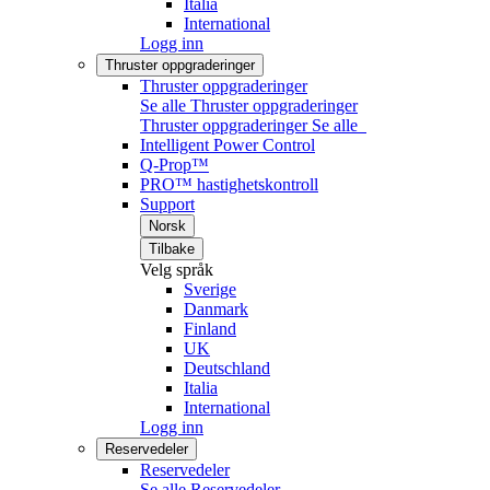
Italia
International
Logg inn
Thruster oppgraderinger
Thruster oppgraderinger
Se alle Thruster oppgraderinger
Thruster oppgraderinger
Se alle
Intelligent Power Control
Q-Prop™
PRO™ hastighetskontroll
Support
Norsk
Tilbake
Velg språk
Sverige
Danmark
Finland
UK
Deutschland
Italia
International
Logg inn
Reservedeler
Reservedeler
Se alle Reservedeler