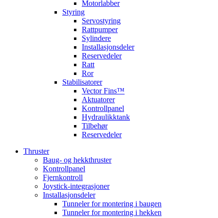
Motorlabber
Styring
Servostyring
Rattpumper
Sylindere
Installasjonsdeler
Reservedeler
Ratt
Ror
Stabilisatorer
Vector Fins™
Aktuatorer
Kontrollpanel
Hydraulikktank
Tilbehør
Reservedeler
Thruster
Baug- og hekkthruster
Kontrollpanel
Fjernkontroll
Joystick-integrasjoner
Installasjonsdeler
Tunneler for montering i baugen
Tunneler for montering i hekken