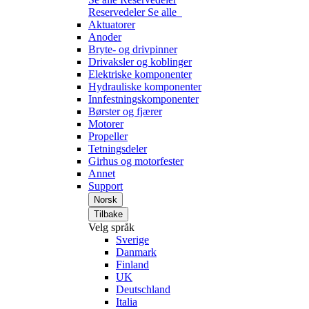
Reservedeler
Se alle
Aktuatorer
Anoder
Bryte- og drivpinner
Drivaksler og koblinger
Elektriske komponenter
Hydrauliske komponenter
Innfestningskomponenter
Børster og fjærer
Motorer
Propeller
Tetningsdeler
Girhus og motorfester
Annet
Support
Norsk
Tilbake
Velg språk
Sverige
Danmark
Finland
UK
Deutschland
Italia