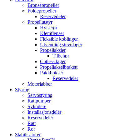
Bronsepropeller
Foldepropeller
Reservedeler
Propellutstyr
Hylserør
Klemflenser
Fleksible koblinger
Utvending stevnlager
Propellaksler
Tilbehør
Cutless-lager
Propellakselbrakett
Pakkbokser
Reservedeler
Motorlabber
Styring
Servostyring
Rattpumper
Sylindere
Installasjonsdeler
Reservedeler
Ratt
Ror
Stabilisatorer