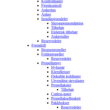
Kontrollpanel
Fjernkontroll
Ankertau
Anker
Installasjonsdeler
Skroggjennomføring
Tilbehør
Elektrisk tilbehør
Ankerruller
Reservedeler
Fremdrift
Bronsepropeller
Foldepropeller
Reservedeler
Propellutstyr
Hylserør
Klemflenser
Fleksible koblinger
Utvending stevnlager
Propellaksler
Tilbehør
Cutless-lager
Propellakselbrakett
Pakkbokser
Reservedeler