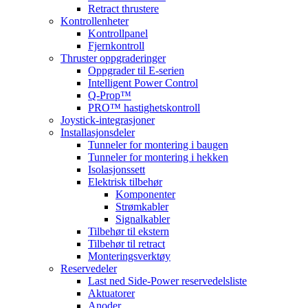
Retract thrustere
Kontrollenheter
Kontrollpanel
Fjernkontroll
Thruster oppgraderinger
Oppgrader til E-serien
Intelligent Power Control
Q-Prop™
PRO™ hastighetskontroll
Joystick-integrasjoner
Installasjonsdeler
Tunneler for montering i baugen
Tunneler for montering i hekken
Isolasjonssett
Elektrisk tilbehør
Komponenter
Strømkabler
Signalkabler
Tilbehør til ekstern
Tilbehør til retract
Monteringsverktøy
Reservedeler
Last ned Side-Power reservedelsliste
Aktuatorer
Anoder