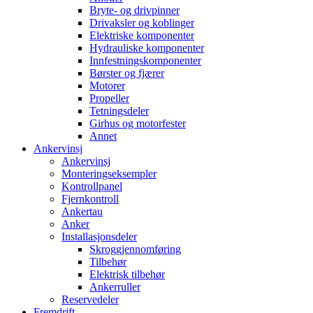
Bryte- og drivpinner
Drivaksler og koblinger
Elektriske komponenter
Hydrauliske komponenter
Innfestningskomponenter
Børster og fjærer
Motorer
Propeller
Tetningsdeler
Girhus og motorfester
Annet
Ankervinsj
Ankervinsj
Monteringseksempler
Kontrollpanel
Fjernkontroll
Ankertau
Anker
Installasjonsdeler
Skroggjennomføring
Tilbehør
Elektrisk tilbehør
Ankerruller
Reservedeler
Fremdrift