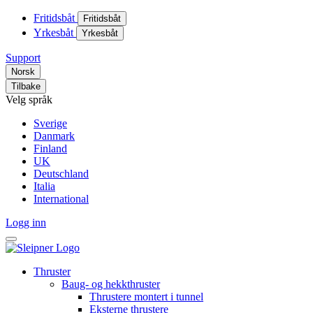
Fritidsbåt
Fritidsbåt
Yrkesbåt
Yrkesbåt
Support
Norsk
Tilbake
Velg språk
Sverige
Danmark
Finland
UK
Deutschland
Italia
International
Logg inn
Thruster
Baug- og hekkthruster
Thrustere montert i tunnel
Eksterne thrustere