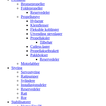
Bronsepropeller
Foldepropeller
Reservedeler
Propellutstyr
Hylserør
Klemflenser
Fleksible koblinger
Utvending stevnlager
Propellaksler
Tilbehør
Cutless-lager
Propellakselbrakett
Pakkbokser
Reservedeler
Motorlabber
Styring
Servostyring
Rattpumper
Sylindere
Installasjonsdeler
Reservedeler
Ratt
Ror
Stabilisatorer