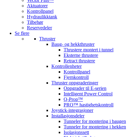
Vector Fins™
Aktuatorer
Kontrollpanel
Hydraulikktank
Tilbehør
Reservedeler
Se flere
Thruster
Baug- og hekkthruster
Thrustere montert i tunnel
Eksterne thrustere
Retract thrustere
Kontrollenheter
Kontrollpanel
Fjernkontroll
Thruster oppgraderinger
Oppgrader til E-serien
Intelligent Power Control
Q-Prop™
PRO™ hastighetskontroll
Joystick-integrasjoner
Installasjonsdeler
Tunneler for montering i baugen
Tunneler for montering i hekken
Isolasjonssett