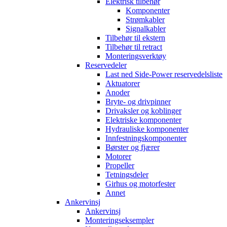
Elektrisk tilbehør
Komponenter
Strømkabler
Signalkabler
Tilbehør til ekstern
Tilbehør til retract
Monteringsverktøy
Reservedeler
Last ned Side-Power reservedelsliste
Aktuatorer
Anoder
Bryte- og drivpinner
Drivaksler og koblinger
Elektriske komponenter
Hydrauliske komponenter
Innfestningskomponenter
Børster og fjærer
Motorer
Propeller
Tetningsdeler
Girhus og motorfester
Annet
Ankervinsj
Ankervinsj
Monteringseksempler