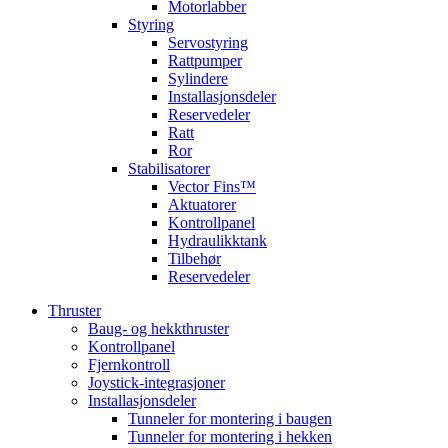
Motorlabber
Styring
Servostyring
Rattpumper
Sylindere
Installasjonsdeler
Reservedeler
Ratt
Ror
Stabilisatorer
Vector Fins™
Aktuatorer
Kontrollpanel
Hydraulikktank
Tilbehør
Reservedeler
Thruster
Baug- og hekkthruster
Kontrollpanel
Fjernkontroll
Joystick-integrasjoner
Installasjonsdeler
Tunneler for montering i baugen
Tunneler for montering i hekken