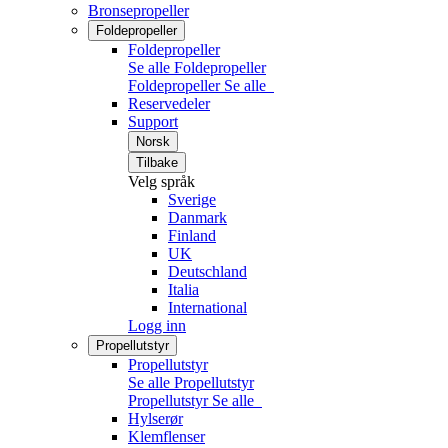
Bronsepropeller
Foldepropeller
Foldepropeller
Se alle Foldepropeller
Foldepropeller
Se alle
Reservedeler
Support
Norsk
Tilbake
Velg språk
Sverige
Danmark
Finland
UK
Deutschland
Italia
International
Logg inn
Propellutstyr
Propellutstyr
Se alle Propellutstyr
Propellutstyr
Se alle
Hylserør
Klemflenser