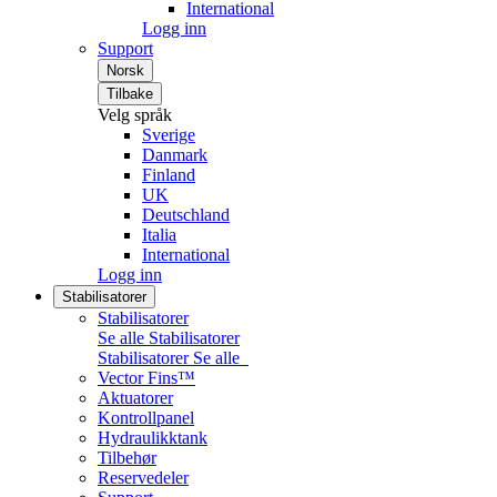
International
Logg inn
Support
Norsk
Tilbake
Velg språk
Sverige
Danmark
Finland
UK
Deutschland
Italia
International
Logg inn
Stabilisatorer
Stabilisatorer
Se alle Stabilisatorer
Stabilisatorer
Se alle
Vector Fins™
Aktuatorer
Kontrollpanel
Hydraulikktank
Tilbehør
Reservedeler