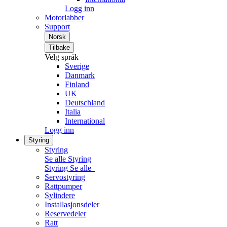
Logg inn
Motorlabber
Support
Norsk
Tilbake
Velg språk
Sverige
Danmark
Finland
UK
Deutschland
Italia
International
Logg inn
Styring
Styring
Se alle Styring
Styring
Se alle
Servostyring
Rattpumper
Sylindere
Installasjonsdeler
Reservedeler
Ratt