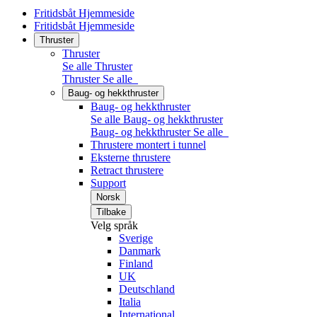
Fritidsbåt Hjemmeside
Fritidsbåt Hjemmeside
Thruster
Thruster
Se alle Thruster
Thruster
Se alle
Baug- og hekkthruster
Baug- og hekkthruster
Se alle Baug- og hekkthruster
Baug- og hekkthruster
Se alle
Thrustere montert i tunnel
Eksterne thrustere
Retract thrustere
Support
Norsk
Tilbake
Velg språk
Sverige
Danmark
Finland
UK
Deutschland
Italia
International