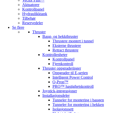
Vector Fins™
Aktuatorer
Kontrollpanel
Hydraulikktank
Tilbehør
Reservedeler
Se flere
Thruster
Baug- og hekkthruster
Thrustere montert i tunnel
Eksterne thrustere
Retract thrustere
Kontrollenheter
Kontrollpanel
Fjernkontroll
Thruster oppgraderinger
Oppgrader til E-serien
Intelligent Power Control
Q-Prop™
PRO™ hastighetskontroll
Joystick-integrasjoner
Installasjonsdeler
Tunneler for montering i baugen
Tunneler for montering i hekken
Isolasjonssett