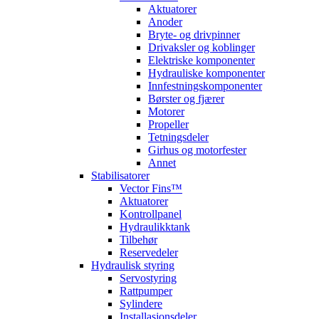
Aktuatorer
Anoder
Bryte- og drivpinner
Drivaksler og koblinger
Elektriske komponenter
Hydrauliske komponenter
Innfestningskomponenter
Børster og fjærer
Motorer
Propeller
Tetningsdeler
Girhus og motorfester
Annet
Stabilisatorer
Vector Fins™
Aktuatorer
Kontrollpanel
Hydraulikktank
Tilbehør
Reservedeler
Hydraulisk styring
Servostyring
Rattpumper
Sylindere
Installasjonsdeler