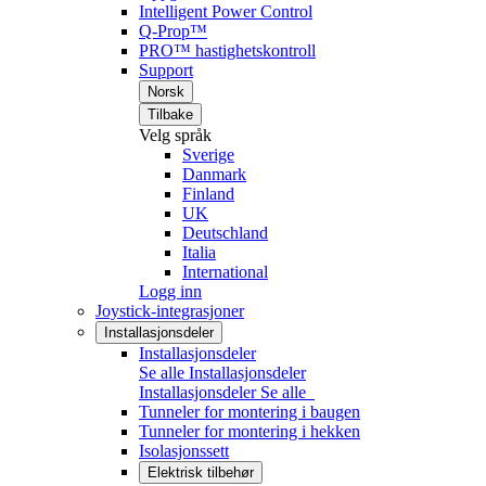
Intelligent Power Control
Q-Prop™
PRO™ hastighetskontroll
Support
Norsk
Tilbake
Velg språk
Sverige
Danmark
Finland
UK
Deutschland
Italia
International
Logg inn
Joystick-integrasjoner
Installasjonsdeler
Installasjonsdeler
Se alle Installasjonsdeler
Installasjonsdeler
Se alle
Tunneler for montering i baugen
Tunneler for montering i hekken
Isolasjonssett
Elektrisk tilbehør