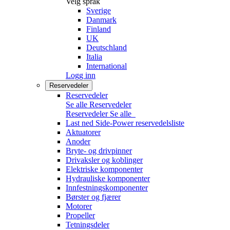
Velg språk
Sverige
Danmark
Finland
UK
Deutschland
Italia
International
Logg inn
Reservedeler
Reservedeler
Se alle Reservedeler
Reservedeler
Se alle
Last ned Side-Power reservedelsliste
Aktuatorer
Anoder
Bryte- og drivpinner
Drivaksler og koblinger
Elektriske komponenter
Hydrauliske komponenter
Innfestningskomponenter
Børster og fjærer
Motorer
Propeller
Tetningsdeler