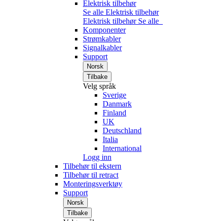
Elektrisk tilbehør
Se alle Elektrisk tilbehør
Elektrisk tilbehør
Se alle
Komponenter
Strømkabler
Signalkabler
Support
Norsk
Tilbake
Velg språk
Sverige
Danmark
Finland
UK
Deutschland
Italia
International
Logg inn
Tilbehør til ekstern
Tilbehør til retract
Monteringsverktøy
Support
Norsk
Tilbake