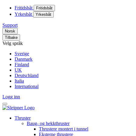
Fritidsbåt
Fritidsbåt
Yrkesbåt
Yrkesbåt
Support
Norsk
Tilbake
Velg språk
Sverige
Danmark
Finland
UK
Deutschland
Italia
International
Logg inn
Thruster
Baug- og hekkthruster
Thrustere montert i tunnel
Eksterne thrustere