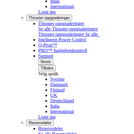
Italia
International
Logg inn
Thruster oppgraderinger
Thruster oppgraderinger
Se alle Thruster oppgraderinger
Thruster oppgraderinger
Se alle
Intelligent Power Control
Q-Prop™
PRO™ hastighetskontroll
Support
Norsk
Tilbake
Velg språk
Sverige
Danmark
Finland
UK
Deutschland
Italia
International
Logg inn
Reservedeler
Reservedeler
Se alle Reservedeler