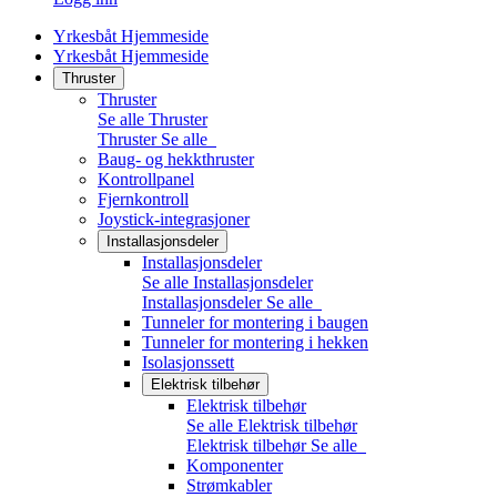
Yrkesbåt Hjemmeside
Yrkesbåt Hjemmeside
Thruster
Thruster
Se alle Thruster
Thruster
Se alle
Baug- og hekkthruster
Kontrollpanel
Fjernkontroll
Joystick-integrasjoner
Installasjonsdeler
Installasjonsdeler
Se alle Installasjonsdeler
Installasjonsdeler
Se alle
Tunneler for montering i baugen
Tunneler for montering i hekken
Isolasjonssett
Elektrisk tilbehør
Elektrisk tilbehør
Se alle Elektrisk tilbehør
Elektrisk tilbehør
Se alle
Komponenter
Strømkabler