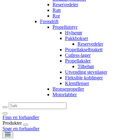
Reservedeler
Ratt
Ror
Fremdrift
Propellutstyr
Hylserør
Pakkbokser
Reservedeler
Propellakselbrakett
Cutless-lager
Propellaksler
Tilbehør
Utvending stevnlager
Fleksible koblinger
Klemflenser
Bronsepropeller
Motorlabber
Finn en forhandler
Produkter
Spør en forhandler