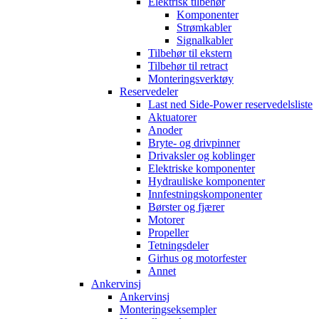
Elektrisk tilbehør
Komponenter
Strømkabler
Signalkabler
Tilbehør til ekstern
Tilbehør til retract
Monteringsverktøy
Reservedeler
Last ned Side-Power reservedelsliste
Aktuatorer
Anoder
Bryte- og drivpinner
Drivaksler og koblinger
Elektriske komponenter
Hydrauliske komponenter
Innfestningskomponenter
Børster og fjærer
Motorer
Propeller
Tetningsdeler
Girhus og motorfester
Annet
Ankervinsj
Ankervinsj
Monteringseksempler