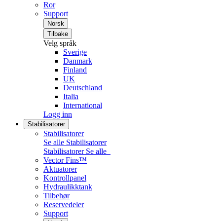
Ror
Support
Norsk
Tilbake
Velg språk
Sverige
Danmark
Finland
UK
Deutschland
Italia
International
Logg inn
Stabilisatorer
Stabilisatorer
Se alle Stabilisatorer
Stabilisatorer
Se alle
Vector Fins™
Aktuatorer
Kontrollpanel
Hydraulikktank
Tilbehør
Reservedeler
Support