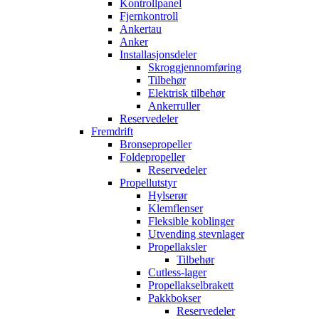
Kontrollpanel
Fjernkontroll
Ankertau
Anker
Installasjonsdeler
Skroggjennomføring
Tilbehør
Elektrisk tilbehør
Ankerruller
Reservedeler
Fremdrift
Bronsepropeller
Foldepropeller
Reservedeler
Propellutstyr
Hylserør
Klemflenser
Fleksible koblinger
Utvending stevnlager
Propellaksler
Tilbehør
Cutless-lager
Propellakselbrakett
Pakkbokser
Reservedeler