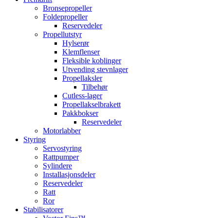
Bronsepropeller
Foldepropeller
Reservedeler
Propellutstyr
Hylserør
Klemflenser
Fleksible koblinger
Utvending stevnlager
Propellaksler
Tilbehør
Cutless-lager
Propellakselbrakett
Pakkbokser
Reservedeler
Motorlabber
Styring
Servostyring
Rattpumper
Sylindere
Installasjonsdeler
Reservedeler
Ratt
Ror
Stabilisatorer