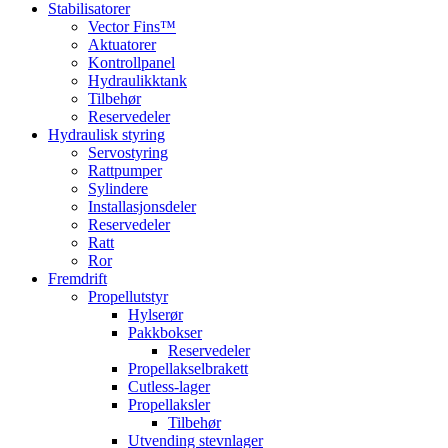
Stabilisatorer
Vector Fins™
Aktuatorer
Kontrollpanel
Hydraulikktank
Tilbehør
Reservedeler
Hydraulisk styring
Servostyring
Rattpumper
Sylindere
Installasjonsdeler
Reservedeler
Ratt
Ror
Fremdrift
Propellutstyr
Hylserør
Pakkbokser
Reservedeler
Propellakselbrakett
Cutless-lager
Propellaksler
Tilbehør
Utvending stevnlager