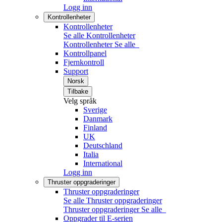
Logg inn
Kontrollenheter
Kontrollenheter
Se alle Kontrollenheter
Kontrollenheter
Se alle
Kontrollpanel
Fjernkontroll
Support
Norsk
Tilbake
Velg språk
Sverige
Danmark
Finland
UK
Deutschland
Italia
International
Logg inn
Thruster oppgraderinger
Thruster oppgraderinger
Se alle Thruster oppgraderinger
Thruster oppgraderinger
Se alle
Oppgrader til E-serien