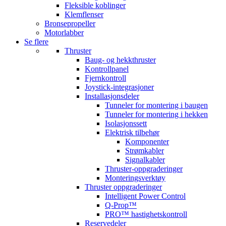
Fleksible koblinger
Klemflenser
Bronsepropeller
Motorlabber
Se flere
Thruster
Baug- og hekkthruster
Kontrollpanel
Fjernkontroll
Joystick-integrasjoner
Installasjonsdeler
Tunneler for montering i baugen
Tunneler for montering i hekken
Isolasjonssett
Elektrisk tilbehør
Komponenter
Strømkabler
Signalkabler
Thruster-oppgraderinger
Monteringsverktøy
Thruster oppgraderinger
Intelligent Power Control
Q-Prop™
PRO™ hastighetskontroll
Reservedeler