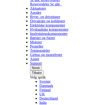
Reservedeler
Se alle
Aktuatorer
Anoder
Bryte- og drivpinner
Drivaksler og koblinger
Elektriske komponenter
Hydrauliske komponenter
Innfestningskomponenter
Børster og fjærer
Motorer
Propeller
Tetningsdeler
Girhus og motorfester
Annet
Support
Norsk
Tilbake
Velg språk
Sverige
Danmark
Finland
UK
Deutschland
Italia