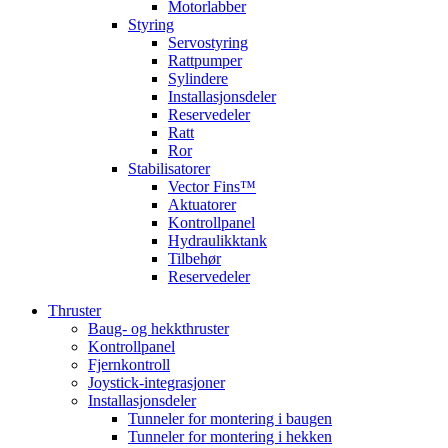
Motorlabber
Styring
Servostyring
Rattpumper
Sylindere
Installasjonsdeler
Reservedeler
Ratt
Ror
Stabilisatorer
Vector Fins™
Aktuatorer
Kontrollpanel
Hydraulikktank
Tilbehør
Reservedeler
Thruster
Baug- og hekkthruster
Kontrollpanel
Fjernkontroll
Joystick-integrasjoner
Installasjonsdeler
Tunneler for montering i baugen
Tunneler for montering i hekken