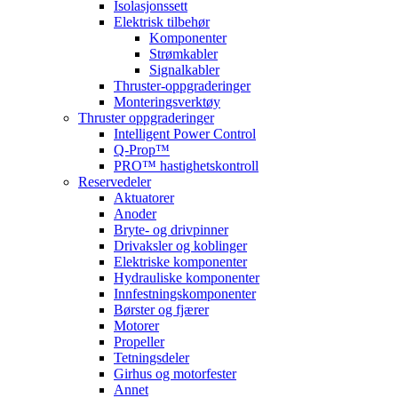
Isolasjonssett
Elektrisk tilbehør
Komponenter
Strømkabler
Signalkabler
Thruster-oppgraderinger
Monteringsverktøy
Thruster oppgraderinger
Intelligent Power Control
Q-Prop™
PRO™ hastighetskontroll
Reservedeler
Aktuatorer
Anoder
Bryte- og drivpinner
Drivaksler og koblinger
Elektriske komponenter
Hydrauliske komponenter
Innfestningskomponenter
Børster og fjærer
Motorer
Propeller
Tetningsdeler
Girhus og motorfester
Annet