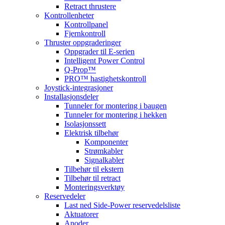
Retract thrustere
Kontrollenheter
Kontrollpanel
Fjernkontroll
Thruster oppgraderinger
Oppgrader til E-serien
Intelligent Power Control
Q-Prop™
PRO™ hastighetskontroll
Joystick-integrasjoner
Installasjonsdeler
Tunneler for montering i baugen
Tunneler for montering i hekken
Isolasjonssett
Elektrisk tilbehør
Komponenter
Strømkabler
Signalkabler
Tilbehør til ekstern
Tilbehør til retract
Monteringsverktøy
Reservedeler
Last ned Side-Power reservedelsliste
Aktuatorer
Anoder