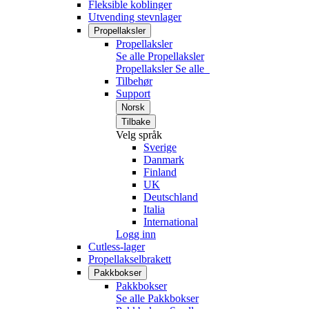
Fleksible koblinger
Utvending stevnlager
Propellaksler
Propellaksler
Se alle Propellaksler
Propellaksler
Se alle
Tilbehør
Support
Norsk
Tilbake
Velg språk
Sverige
Danmark
Finland
UK
Deutschland
Italia
International
Logg inn
Cutless-lager
Propellakselbrakett
Pakkbokser
Pakkbokser
Se alle Pakkbokser