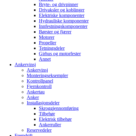
Bryte- og drivpinner
Drivaksler og koblinger
Elektriske komponenter
Hydrauliske komponenter
Innfestningskomponenter
Børster og fjærer
Motorer
Propeller
Tetningsdeler
Girhus og motorfester
Annet
Ankervinsj
Ankervinsj
Monteringseksempler
Kontrollpanel
Fjernkontroll
Ankertau
Anker
Installasjonsdeler
Skroggjennomføring
Tilbehør
Elektrisk tilbehør
Ankerruller
Reservedeler
Fremdrift