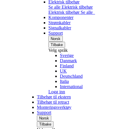
Elektrisk tilbehør
Se alle Elektrisk tilbehør
Elektrisk tilbehør
Se alle
Komponenter
Strømkabler
Signalkabler
Support
Norsk
Tilbake
Velg språk
Sverige
Danmark
Finland
UK
Deutschland
Italia
International
Logg inn
Tilbehør til ekstern
Tilbehør til retract
Monteringsverktøy
Support
Norsk
Tilbake