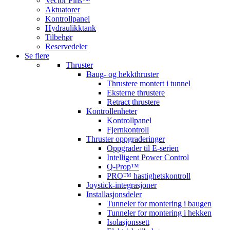
Vector Fins™
Aktuatorer
Kontrollpanel
Hydraulikktank
Tilbehør
Reservedeler
Se flere
Thruster
Baug- og hekkthruster
Thrustere montert i tunnel
Eksterne thrustere
Retract thrustere
Kontrollenheter
Kontrollpanel
Fjernkontroll
Thruster oppgraderinger
Oppgrader til E-serien
Intelligent Power Control
Q-Prop™
PRO™ hastighetskontroll
Joystick-integrasjoner
Installasjonsdeler
Tunneler for montering i baugen
Tunneler for montering i hekken
Isolasjonssett