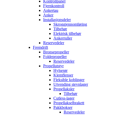
Kontrollpanel
Fjernkontroll
Ankertau
Anker
Installasjonsdeler
Skroggjennomføring
Tilbehør
Elektrisk tilbehør
Ankerruller
Reservedeler
Fremdrift
Bronsepropeller
Foldepropeller
Reservedeler
Propellutstyr
Hylserør
Klemflenser
Fleksible koblinger
Utvending stevnlager
Propellaksler
Tilbehør
Cutless-lager
Propellakselbrakett
Pakkbokser
Reservedeler