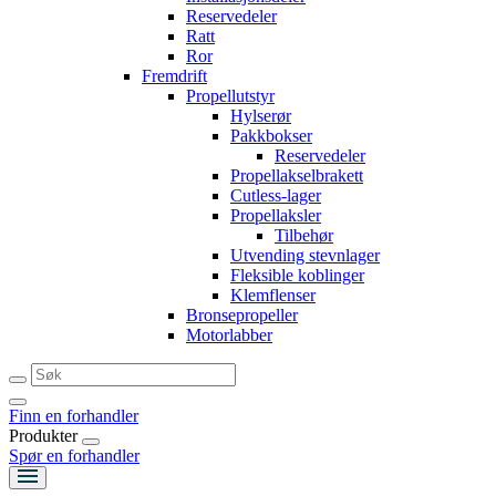
Reservedeler
Ratt
Ror
Fremdrift
Propellutstyr
Hylserør
Pakkbokser
Reservedeler
Propellakselbrakett
Cutless-lager
Propellaksler
Tilbehør
Utvending stevnlager
Fleksible koblinger
Klemflenser
Bronsepropeller
Motorlabber
Finn en forhandler
Produkter
Spør en forhandler