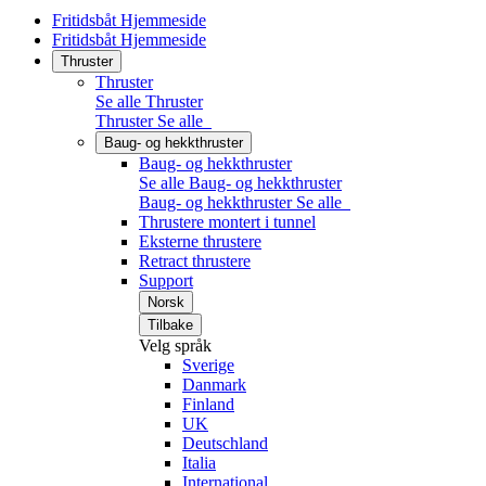
Fritidsbåt Hjemmeside
Fritidsbåt Hjemmeside
Thruster
Thruster
Se alle Thruster
Thruster
Se alle
Baug- og hekkthruster
Baug- og hekkthruster
Se alle Baug- og hekkthruster
Baug- og hekkthruster
Se alle
Thrustere montert i tunnel
Eksterne thrustere
Retract thrustere
Support
Norsk
Tilbake
Velg språk
Sverige
Danmark
Finland
UK
Deutschland
Italia
International