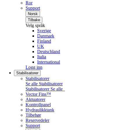
Ror
Support
Norsk
Tilbake
Velg språk
Sverige
Danmark
Finland
UK
Deutschland
Italia
International
Logg inn
Stabilisatorer
Stabilisatorer
Se alle Stabilisatorer
Stabilisatorer
Se alle
Vector Fins™
Aktuatorer
Kontrollpanel
Hydraulikktank
Tilbehør
Reservedeler
Support