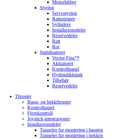
Motorlabber
Styring
Servostyring
Rattpumper
Sylindere
Installasjonsdeler
Reservedeler
Ratt
Ror
Stabilisatorer
Vector Fins™
Aktuatorer
Kontrollpanel
Hydraulikktank
Tilbehør
Reservedeler
Thruster
Baug- og hekkthruster
Kontrollpanel
Fjernkontroll
Joystick-integrasjoner
Installasjonsdeler
Tunneler for montering i baugen
Tunneler for montering i hekken