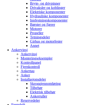
Bryte- og drivpinner
Drivaksler og koblinger
Elektriske komponenter
Hydrauliske komponenter
Innfestningskomponenter
Børster og fjærer
Motorer
Propeller
Tetningsdeler
Girhus og motorfester
Annet
Ankervinsj
Ankervinsj
Monteringseksempler
Kontrollpanel
Fjernkontroll
Ankertau
Anker
Installasjonsdeler
Skroggjennomføring
Tilbehør
Elektrisk tilbehør
Ankerruller
Reservedeler
Fremdrift