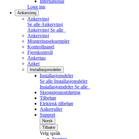
International
Logg inn
Ankervinsj
Ankervinsj
Se alle Ankervinsj
Ankervinsj
Se alle
Ankervinsj
Monteringseksempler
Kontrollpanel
Fjernkontroll
Ankertau
Anker
Installasjonsdeler
Installasjonsdeler
Se alle Installasjonsdeler
Installasjonsdeler
Se alle
Skroggjennomføring
Tilbehør
Elektrisk tilbehør
Ankerruller
Support
Norsk
Tilbake
Velg språk
Sverige