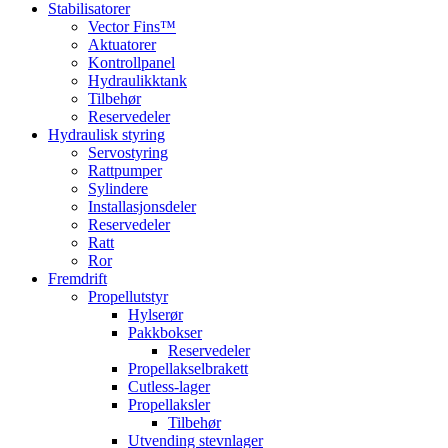
Stabilisatorer
Vector Fins™
Aktuatorer
Kontrollpanel
Hydraulikktank
Tilbehør
Reservedeler
Hydraulisk styring
Servostyring
Rattpumper
Sylindere
Installasjonsdeler
Reservedeler
Ratt
Ror
Fremdrift
Propellutstyr
Hylserør
Pakkbokser
Reservedeler
Propellakselbrakett
Cutless-lager
Propellaksler
Tilbehør
Utvending stevnlager