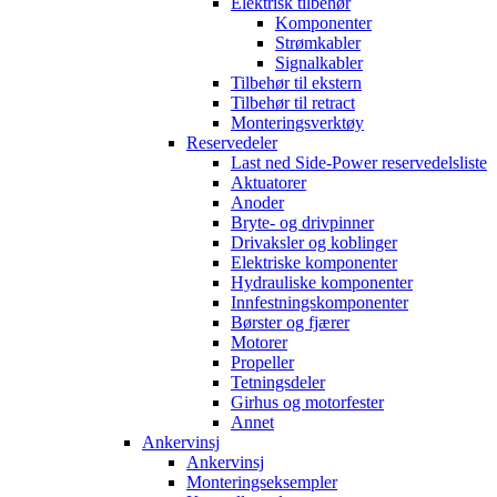
Elektrisk tilbehør
Komponenter
Strømkabler
Signalkabler
Tilbehør til ekstern
Tilbehør til retract
Monteringsverktøy
Reservedeler
Last ned Side-Power reservedelsliste
Aktuatorer
Anoder
Bryte- og drivpinner
Drivaksler og koblinger
Elektriske komponenter
Hydrauliske komponenter
Innfestningskomponenter
Børster og fjærer
Motorer
Propeller
Tetningsdeler
Girhus og motorfester
Annet
Ankervinsj
Ankervinsj
Monteringseksempler