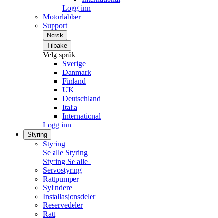
Logg inn
Motorlabber
Support
Norsk
Tilbake
Velg språk
Sverige
Danmark
Finland
UK
Deutschland
Italia
International
Logg inn
Styring
Styring
Se alle Styring
Styring
Se alle
Servostyring
Rattpumper
Sylindere
Installasjonsdeler
Reservedeler
Ratt