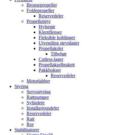
Bronsepropeller
Foldepropeller
Reservedeler
Propellutstyr
Hylserør
Klemflenser
Fleksible koblinger
Utvending stevnlager
Propellaksler
Tilbehør
Cutless-lager
Propellakselbrakett
Pakkbokser
Reservedeler
Motorlabber
Styring
Servostyring
Rattpumper
Sylindere
Installasjonsdeler
Reservedeler
Ratt
Ror
Stabilisatorer