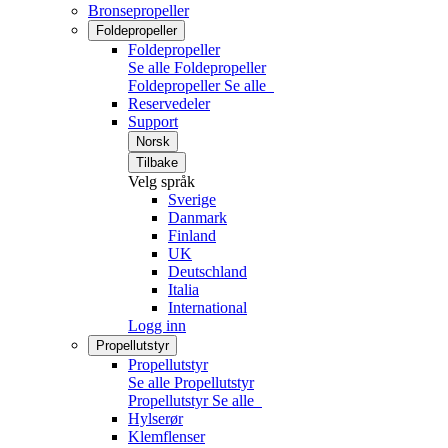
Bronsepropeller
Foldepropeller
Foldepropeller
Se alle Foldepropeller
Foldepropeller
Se alle
Reservedeler
Support
Norsk
Tilbake
Velg språk
Sverige
Danmark
Finland
UK
Deutschland
Italia
International
Logg inn
Propellutstyr
Propellutstyr
Se alle Propellutstyr
Propellutstyr
Se alle
Hylserør
Klemflenser