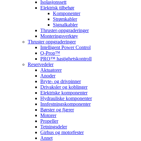
Isolasjonssett
Elektrisk tilbehør
Komponenter
Strømkabler
Signalkabler
Thruster-oppgraderinger
Monteringsverktøy
Thruster oppgraderinger
Intelligent Power Control
Q-Prop™
PRO™ hastighetskontroll
Reservedeler
Aktuatorer
Anoder
Bryte- og drivpinner
Drivaksler og koblinger
Elektriske komponenter
Hydrauliske komponenter
Innfestningskomponenter
Børster og fjærer
Motorer
Propeller
Tetningsdeler
Girhus og motorfester
Annet