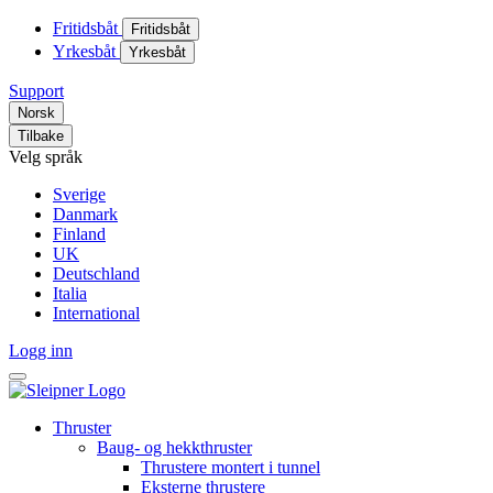
Fritidsbåt
Fritidsbåt
Yrkesbåt
Yrkesbåt
Support
Norsk
Tilbake
Velg språk
Sverige
Danmark
Finland
UK
Deutschland
Italia
International
Logg inn
Thruster
Baug- og hekkthruster
Thrustere montert i tunnel
Eksterne thrustere