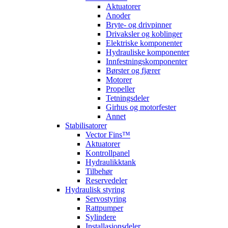
Aktuatorer
Anoder
Bryte- og drivpinner
Drivaksler og koblinger
Elektriske komponenter
Hydrauliske komponenter
Innfestningskomponenter
Børster og fjærer
Motorer
Propeller
Tetningsdeler
Girhus og motorfester
Annet
Stabilisatorer
Vector Fins™
Aktuatorer
Kontrollpanel
Hydraulikktank
Tilbehør
Reservedeler
Hydraulisk styring
Servostyring
Rattpumper
Sylindere
Installasjonsdeler