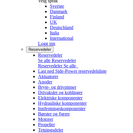
Velg språk
Sverige
Danmark
Finland
UK
Deutschland
Italia
International
Logg inn
Reservedeler
Reservedeler
Se alle Reservedeler
Reservedeler
Se alle
Last ned Side-Power reservedelsliste
Aktuatorer
Anoder
Bryte- og drivpinner
Drivaksler og koblinger
Elektriske komponenter
Hydrauliske komponenter
Innfestningskomponenter
Børster og fjærer
Motorer
Propeller
Tetningsdeler