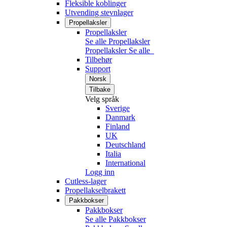
Fleksible koblinger
Utvending stevnlager
Propellaksler
Propellaksler
Se alle Propellaksler
Propellaksler
Se alle
Tilbehør
Support
Norsk
Tilbake
Velg språk
Sverige
Danmark
Finland
UK
Deutschland
Italia
International
Logg inn
Cutless-lager
Propellakselbrakett
Pakkbokser
Pakkbokser
Se alle Pakkbokser