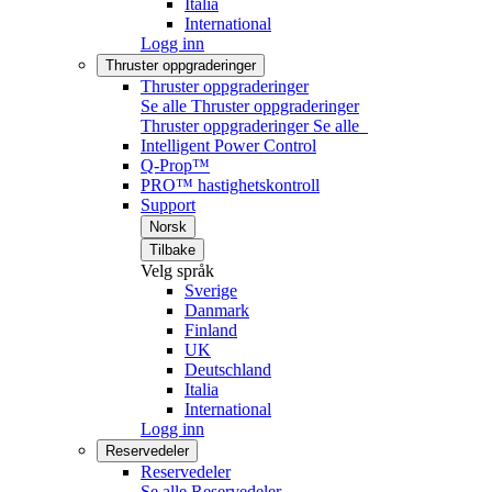
Italia
International
Logg inn
Thruster oppgraderinger
Thruster oppgraderinger
Se alle Thruster oppgraderinger
Thruster oppgraderinger
Se alle
Intelligent Power Control
Q-Prop™
PRO™ hastighetskontroll
Support
Norsk
Tilbake
Velg språk
Sverige
Danmark
Finland
UK
Deutschland
Italia
International
Logg inn
Reservedeler
Reservedeler
Se alle Reservedeler