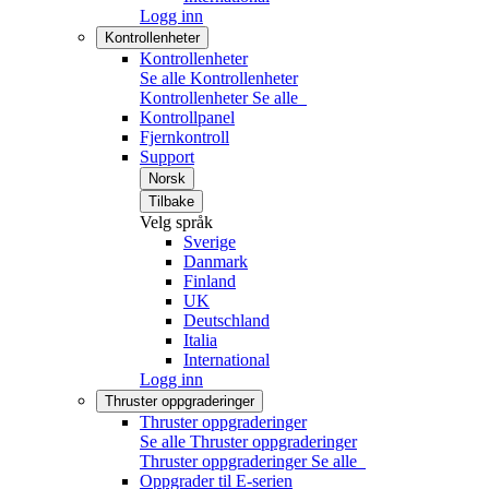
Logg inn
Kontrollenheter
Kontrollenheter
Se alle Kontrollenheter
Kontrollenheter
Se alle
Kontrollpanel
Fjernkontroll
Support
Norsk
Tilbake
Velg språk
Sverige
Danmark
Finland
UK
Deutschland
Italia
International
Logg inn
Thruster oppgraderinger
Thruster oppgraderinger
Se alle Thruster oppgraderinger
Thruster oppgraderinger
Se alle
Oppgrader til E-serien