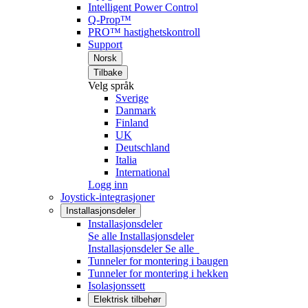
Intelligent Power Control
Q-Prop™
PRO™ hastighetskontroll
Support
Norsk
Tilbake
Velg språk
Sverige
Danmark
Finland
UK
Deutschland
Italia
International
Logg inn
Joystick-integrasjoner
Installasjonsdeler
Installasjonsdeler
Se alle Installasjonsdeler
Installasjonsdeler
Se alle
Tunneler for montering i baugen
Tunneler for montering i hekken
Isolasjonssett
Elektrisk tilbehør