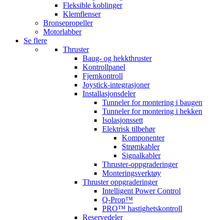
Fleksible koblinger
Klemflenser
Bronsepropeller
Motorlabber
Se flere
Thruster
Baug- og hekkthruster
Kontrollpanel
Fjernkontroll
Joystick-integrasjoner
Installasjonsdeler
Tunneler for montering i baugen
Tunneler for montering i hekken
Isolasjonssett
Elektrisk tilbehør
Komponenter
Strømkabler
Signalkabler
Thruster-oppgraderinger
Monteringsverktøy
Thruster oppgraderinger
Intelligent Power Control
Q-Prop™
PRO™ hastighetskontroll
Reservedeler