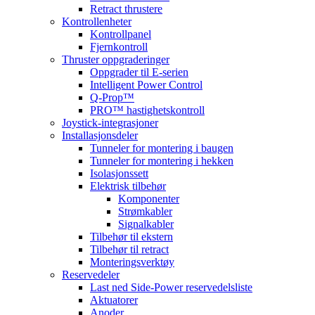
Retract thrustere
Kontrollenheter
Kontrollpanel
Fjernkontroll
Thruster oppgraderinger
Oppgrader til E-serien
Intelligent Power Control
Q-Prop™
PRO™ hastighetskontroll
Joystick-integrasjoner
Installasjonsdeler
Tunneler for montering i baugen
Tunneler for montering i hekken
Isolasjonssett
Elektrisk tilbehør
Komponenter
Strømkabler
Signalkabler
Tilbehør til ekstern
Tilbehør til retract
Monteringsverktøy
Reservedeler
Last ned Side-Power reservedelsliste
Aktuatorer
Anoder