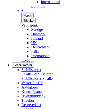
International
Logg inn
Support
Norsk
Tilbake
Velg språk
Sverige
Danmark
Finland
UK
Deutschland
Italia
International
Logg inn
Stabilisatorer
Stabilisatorer
Se alle Stabilisatorer
Stabilisatorer
Se alle
Vector Fins™
Aktuatorer
Kontrollpanel
Hydraulikktank
Tilbehør
Reservedeler