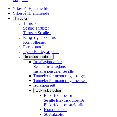
Yrkesbåt Hjemmeside
Yrkesbåt Hjemmeside
Thruster
Thruster
Se alle Thruster
Thruster
Se alle
Baug- og hekkthruster
Kontrollpanel
Fjernkontroll
Joystick-integrasjoner
Installasjonsdeler
Installasjonsdeler
Se alle Installasjonsdeler
Installasjonsdeler
Se alle
Tunneler for montering i baugen
Tunneler for montering i hekken
Isolasjonssett
Elektrisk tilbehør
Elektrisk tilbehør
Se alle Elektrisk tilbehør
Elektrisk tilbehør
Se alle
Komponenter
Strømkabler