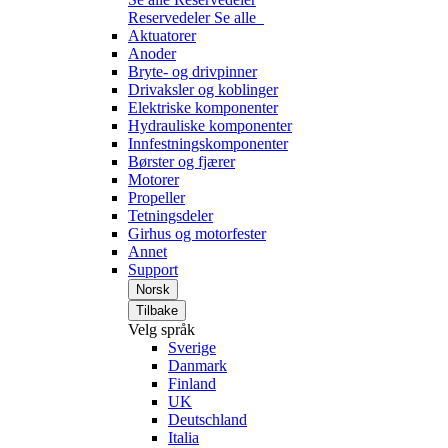
Reservedeler
Se alle
Aktuatorer
Anoder
Bryte- og drivpinner
Drivaksler og koblinger
Elektriske komponenter
Hydrauliske komponenter
Innfestningskomponenter
Børster og fjærer
Motorer
Propeller
Tetningsdeler
Girhus og motorfester
Annet
Support
Norsk
Tilbake
Velg språk
Sverige
Danmark
Finland
UK
Deutschland
Italia