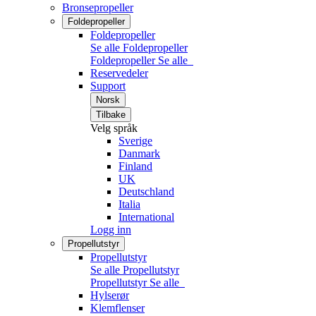
Bronsepropeller
Foldepropeller
Foldepropeller
Se alle Foldepropeller
Foldepropeller
Se alle
Reservedeler
Support
Norsk
Tilbake
Velg språk
Sverige
Danmark
Finland
UK
Deutschland
Italia
International
Logg inn
Propellutstyr
Propellutstyr
Se alle Propellutstyr
Propellutstyr
Se alle
Hylserør
Klemflenser