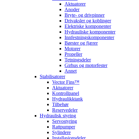
Aktuatorer
Anoder
Bryte- og drivpinner
Drivaksler og koblinger
Elektriske komponenter
Hydrauliske komponenter
Innfestningskomponenter
Børster og fjærer
Motorer
Propeller
Tetningsdeler
Girhus og motorfester
Annet
Stabilisatorer
Vector Fins™
Aktuatorer
Kontrollpanel
Hydraulikktank
Tilbehør
Reservedeler
Hydraulisk styring
Servostyring
Rattpumper
Sylindere
Installasjonsdeler