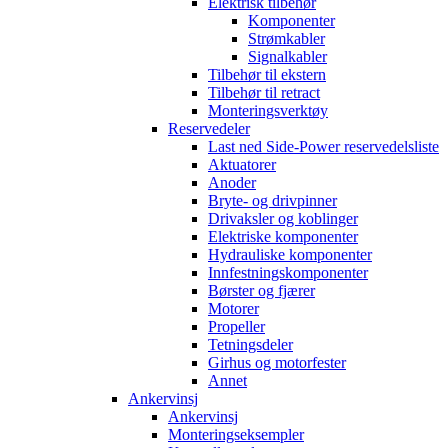
Elektrisk tilbehør
Komponenter
Strømkabler
Signalkabler
Tilbehør til ekstern
Tilbehør til retract
Monteringsverktøy
Reservedeler
Last ned Side-Power reservedelsliste
Aktuatorer
Anoder
Bryte- og drivpinner
Drivaksler og koblinger
Elektriske komponenter
Hydrauliske komponenter
Innfestningskomponenter
Børster og fjærer
Motorer
Propeller
Tetningsdeler
Girhus og motorfester
Annet
Ankervinsj
Ankervinsj
Monteringseksempler