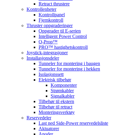
Retract thrustere
Kontrollenheter
Kontrollpanel
Fjernkontroll
Thruster oppgraderinger
Oppgrader til E-serien
Intelligent Power Control
Q-Prop™
PRO™ hastighetskontroll
Joystick-integrasjoner
Installasjonsdeler
Tunneler for montering i baugen
Tunneler for montering i hekken
Isolasjonssett
Elektrisk tilbehør
Komponenter
Strømkabler
Signalkabler
Tilbehør til ekstern
Tilbehør til retract
Monteringsverktøy
Reservedeler
Last ned Side-Power reservedelsliste
Aktuatorer
Anoder