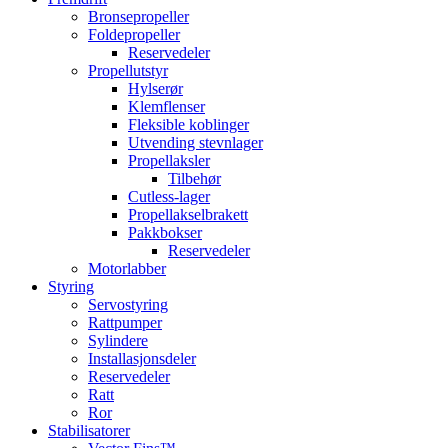
Bronsepropeller
Foldepropeller
Reservedeler
Propellutstyr
Hylserør
Klemflenser
Fleksible koblinger
Utvending stevnlager
Propellaksler
Tilbehør
Cutless-lager
Propellakselbrakett
Pakkbokser
Reservedeler
Motorlabber
Styring
Servostyring
Rattpumper
Sylindere
Installasjonsdeler
Reservedeler
Ratt
Ror
Stabilisatorer