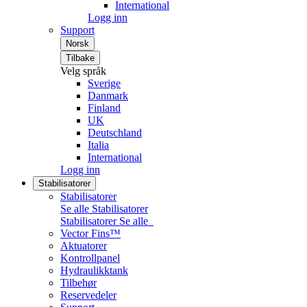
International
Logg inn
Support
Norsk
Tilbake
Velg språk
Sverige
Danmark
Finland
UK
Deutschland
Italia
International
Logg inn
Stabilisatorer
Stabilisatorer
Se alle Stabilisatorer
Stabilisatorer
Se alle
Vector Fins™
Aktuatorer
Kontrollpanel
Hydraulikktank
Tilbehør
Reservedeler