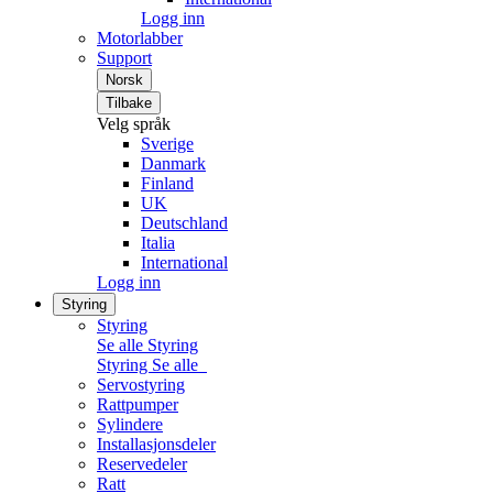
Logg inn
Motorlabber
Support
Norsk
Tilbake
Velg språk
Sverige
Danmark
Finland
UK
Deutschland
Italia
International
Logg inn
Styring
Styring
Se alle Styring
Styring
Se alle
Servostyring
Rattpumper
Sylindere
Installasjonsdeler
Reservedeler
Ratt