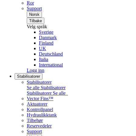
Ror
Support
Norsk
Tilbake
Velg språk
Sverige
Danmark
Finland
UK
Deutschland
Italia
International
Logg inn
Stabilisatorer
Stabilisatorer
Se alle Stabilisatorer
Stabilisatorer
Se alle
Vector Fins™
Aktuatorer
Kontrollpanel
Hydraulikktank
Tilbehør
Reservedeler
Support