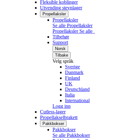
Fleksible koblinger
Utvending stevnlager
Propellaksler
Propellaksler
Se alle Propellaksler
Propellaksler
Se alle
Tilbehør
Support
Norsk
Tilbake
Velg språk
Sverige
Danmark
Finland
UK
Deutschland
Italia
International
Logg inn
Cutless-lager
Propellakselbrakett
Pakkbokser
Pakkbokser
Se alle Pakkbokser