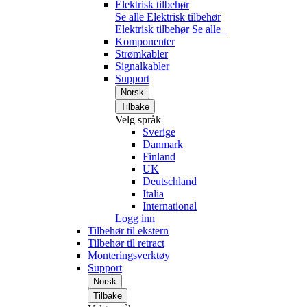
Elektrisk tilbehør
Se alle Elektrisk tilbehør
Elektrisk tilbehør
Se alle
Komponenter
Strømkabler
Signalkabler
Support
Norsk
Tilbake
Velg språk
Sverige
Danmark
Finland
UK
Deutschland
Italia
International
Logg inn
Tilbehør til ekstern
Tilbehør til retract
Monteringsverktøy
Support
Norsk
Tilbake