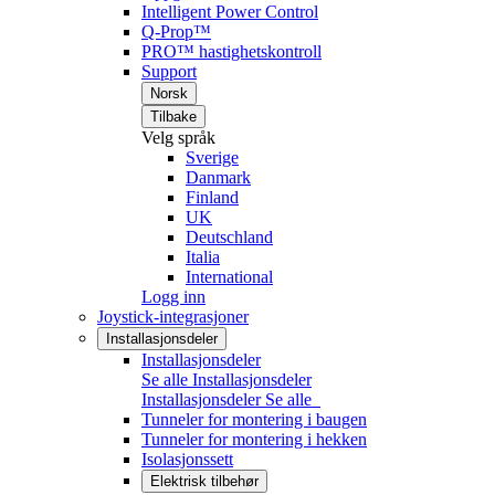
Intelligent Power Control
Q-Prop™
PRO™ hastighetskontroll
Support
Norsk
Tilbake
Velg språk
Sverige
Danmark
Finland
UK
Deutschland
Italia
International
Logg inn
Joystick-integrasjoner
Installasjonsdeler
Installasjonsdeler
Se alle Installasjonsdeler
Installasjonsdeler
Se alle
Tunneler for montering i baugen
Tunneler for montering i hekken
Isolasjonssett
Elektrisk tilbehør