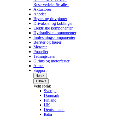
Reservedeler
Se alle
Aktuatorer
Anoder
Bryte- og drivpinner
Drivaksler og koblinger
Elektriske komponenter
Hydrauliske komponenter
Innfestningskomponenter
Børster og fjærer
Motorer
Propeller
Tetningsdeler
Girhus og motorfester
Annet
Support
Norsk
Tilbake
Velg språk
Sverige
Danmark
Finland
UK
Deutschland
Italia