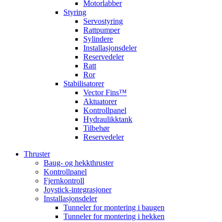
Motorlabber
Styring
Servostyring
Rattpumper
Sylindere
Installasjonsdeler
Reservedeler
Ratt
Ror
Stabilisatorer
Vector Fins™
Aktuatorer
Kontrollpanel
Hydraulikktank
Tilbehør
Reservedeler
Thruster
Baug- og hekkthruster
Kontrollpanel
Fjernkontroll
Joystick-integrasjoner
Installasjonsdeler
Tunneler for montering i baugen
Tunneler for montering i hekken