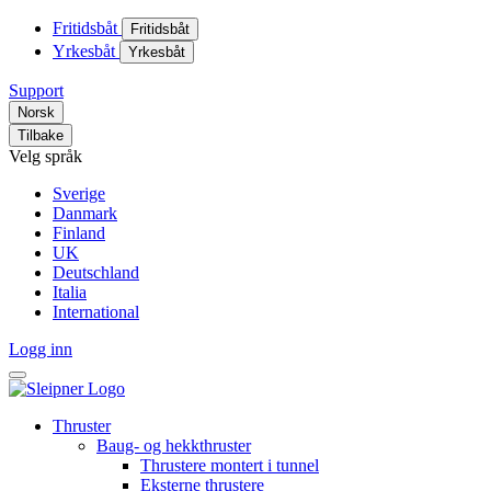
Fritidsbåt
Fritidsbåt
Yrkesbåt
Yrkesbåt
Support
Norsk
Tilbake
Velg språk
Sverige
Danmark
Finland
UK
Deutschland
Italia
International
Logg inn
Thruster
Baug- og hekkthruster
Thrustere montert i tunnel
Eksterne thrustere