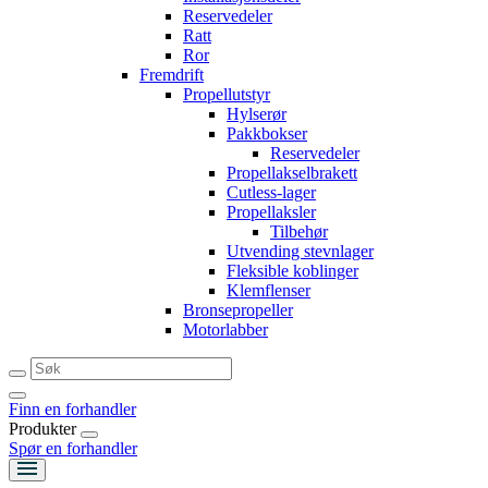
Reservedeler
Ratt
Ror
Fremdrift
Propellutstyr
Hylserør
Pakkbokser
Reservedeler
Propellakselbrakett
Cutless-lager
Propellaksler
Tilbehør
Utvending stevnlager
Fleksible koblinger
Klemflenser
Bronsepropeller
Motorlabber
Finn en forhandler
Produkter
Spør en forhandler