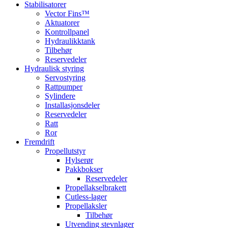
Stabilisatorer
Vector Fins™
Aktuatorer
Kontrollpanel
Hydraulikktank
Tilbehør
Reservedeler
Hydraulisk styring
Servostyring
Rattpumper
Sylindere
Installasjonsdeler
Reservedeler
Ratt
Ror
Fremdrift
Propellutstyr
Hylserør
Pakkbokser
Reservedeler
Propellakselbrakett
Cutless-lager
Propellaksler
Tilbehør
Utvending stevnlager