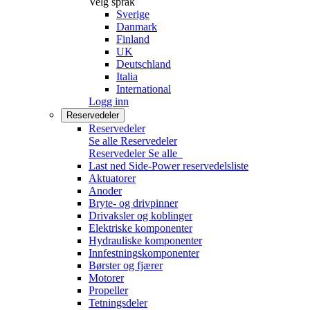
Velg språk
Sverige
Danmark
Finland
UK
Deutschland
Italia
International
Logg inn
Reservedeler
Reservedeler
Se alle Reservedeler
Reservedeler
Se alle
Last ned Side-Power reservedelsliste
Aktuatorer
Anoder
Bryte- og drivpinner
Drivaksler og koblinger
Elektriske komponenter
Hydrauliske komponenter
Innfestningskomponenter
Børster og fjærer
Motorer
Propeller
Tetningsdeler