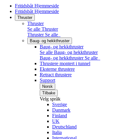
Fritidsbåt Hjemmeside
Fritidsbåt Hjemmeside
Thruster
Thruster
Se alle Thruster
Thruster
Se alle
Baug- og hekkthruster
Baug- og hekkthruster
Se alle Baug- og hekkthruster
Baug- og hekkthruster
Se alle
Thrustere montert i tunnel
Eksterne thrustere
Retract thrustere
Support
Norsk
Tilbake
Velg språk
Sverige
Danmark
Finland
UK
Deutschland
Italia
International