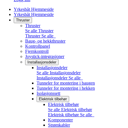
Yrkesbåt Hjemmeside
Yrkesbåt Hjemmeside
Thruster
Thruster
Se alle Thruster
Thruster
Se alle
Baug- og hekkthruster
Kontrollpanel
Fjernkontroll
Joystick-integrasjoner
Installasjonsdeler
Installasjonsdeler
Se alle Installasjonsdeler
Installasjonsdeler
Se alle
Tunneler for montering i baugen
Tunneler for montering i hekken
Isolasjonssett
Elektrisk tilbehør
Elektrisk tilbehør
Se alle Elektrisk tilbehør
Elektrisk tilbehør
Se alle
Komponenter
Strømkabler