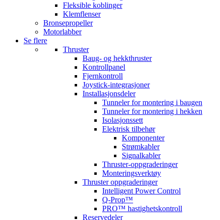
Fleksible koblinger
Klemflenser
Bronsepropeller
Motorlabber
Se flere
Thruster
Baug- og hekkthruster
Kontrollpanel
Fjernkontroll
Joystick-integrasjoner
Installasjonsdeler
Tunneler for montering i baugen
Tunneler for montering i hekken
Isolasjonssett
Elektrisk tilbehør
Komponenter
Strømkabler
Signalkabler
Thruster-oppgraderinger
Monteringsverktøy
Thruster oppgraderinger
Intelligent Power Control
Q-Prop™
PRO™ hastighetskontroll
Reservedeler