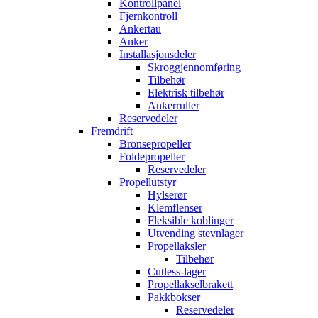
Kontrollpanel
Fjernkontroll
Ankertau
Anker
Installasjonsdeler
Skroggjennomføring
Tilbehør
Elektrisk tilbehør
Ankerruller
Reservedeler
Fremdrift
Bronsepropeller
Foldepropeller
Reservedeler
Propellutstyr
Hylserør
Klemflenser
Fleksible koblinger
Utvending stevnlager
Propellaksler
Tilbehør
Cutless-lager
Propellakselbrakett
Pakkbokser
Reservedeler