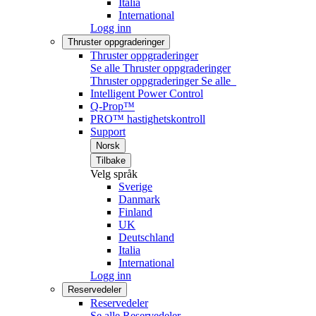
Italia
International
Logg inn
Thruster oppgraderinger
Thruster oppgraderinger
Se alle Thruster oppgraderinger
Thruster oppgraderinger
Se alle
Intelligent Power Control
Q-Prop™
PRO™ hastighetskontroll
Support
Norsk
Tilbake
Velg språk
Sverige
Danmark
Finland
UK
Deutschland
Italia
International
Logg inn
Reservedeler
Reservedeler
Se alle Reservedeler