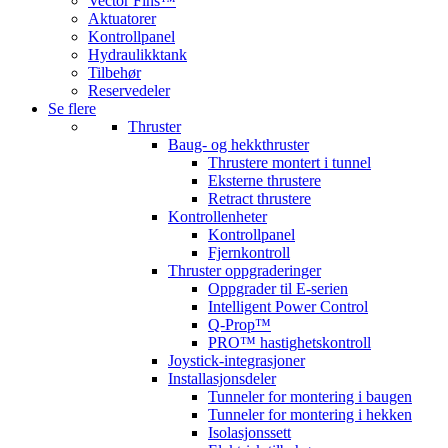
Vector Fins™
Aktuatorer
Kontrollpanel
Hydraulikktank
Tilbehør
Reservedeler
Se flere
Thruster
Baug- og hekkthruster
Thrustere montert i tunnel
Eksterne thrustere
Retract thrustere
Kontrollenheter
Kontrollpanel
Fjernkontroll
Thruster oppgraderinger
Oppgrader til E-serien
Intelligent Power Control
Q-Prop™
PRO™ hastighetskontroll
Joystick-integrasjoner
Installasjonsdeler
Tunneler for montering i baugen
Tunneler for montering i hekken
Isolasjonssett