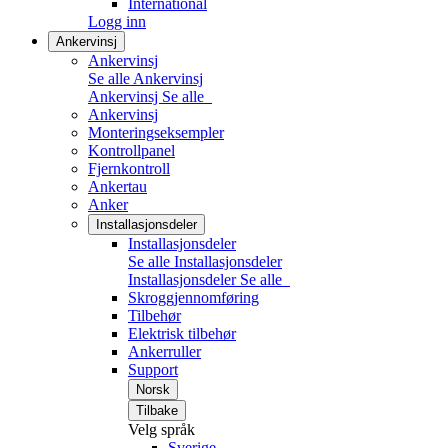
International
Logg inn
Ankervinsj
Ankervinsj
Se alle Ankervinsj
Ankervinsj
Se alle
Ankervinsj
Monteringseksempler
Kontrollpanel
Fjernkontroll
Ankertau
Anker
Installasjonsdeler
Installasjonsdeler
Se alle Installasjonsdeler
Installasjonsdeler
Se alle
Skroggjennomføring
Tilbehør
Elektrisk tilbehør
Ankerruller
Support
Norsk
Tilbake
Velg språk
Sverige