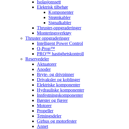
Isolasjonssett
Elektrisk tilbehør
Komponenter
Strømkabler
Signalkabler
Thruster-oppgraderinger
Monteringsverktøy
Thruster oppgraderinger
Intelligent Power Control
Q-Prop™
PRO™ hastighetskontroll
Reservedeler
Aktuatorer
Anoder
Bryte- og drivpinner
Drivaksler og koblinger
Elektriske komponenter
Hydrauliske komponenter
Innfestningskomponenter
Børster og fjærer
Motorer
Propeller
Tetningsdeler
Girhus og motorfester
Annet