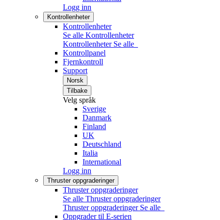
Logg inn
Kontrollenheter
Kontrollenheter
Se alle Kontrollenheter
Kontrollenheter
Se alle
Kontrollpanel
Fjernkontroll
Support
Norsk
Tilbake
Velg språk
Sverige
Danmark
Finland
UK
Deutschland
Italia
International
Logg inn
Thruster oppgraderinger
Thruster oppgraderinger
Se alle Thruster oppgraderinger
Thruster oppgraderinger
Se alle
Oppgrader til E-serien