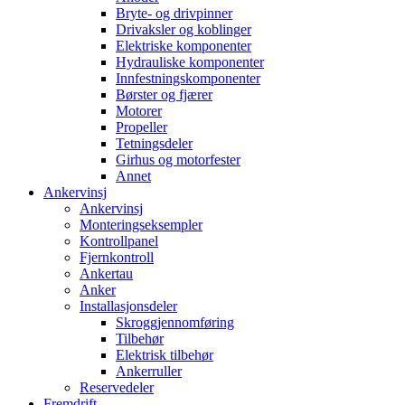
Bryte- og drivpinner
Drivaksler og koblinger
Elektriske komponenter
Hydrauliske komponenter
Innfestningskomponenter
Børster og fjærer
Motorer
Propeller
Tetningsdeler
Girhus og motorfester
Annet
Ankervinsj
Ankervinsj
Monteringseksempler
Kontrollpanel
Fjernkontroll
Ankertau
Anker
Installasjonsdeler
Skroggjennomføring
Tilbehør
Elektrisk tilbehør
Ankerruller
Reservedeler
Fremdrift