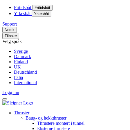
Fritidsbåt
Fritidsbåt
Yrkesbåt
Yrkesbåt
Support
Norsk
Tilbake
Velg språk
Sverige
Danmark
Finland
UK
Deutschland
Italia
International
Logg inn
Thruster
Baug- og hekkthruster
Thrustere montert i tunnel
Eksterne thrustere