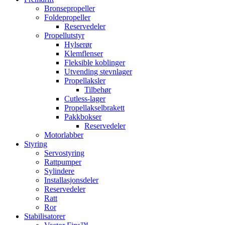
Bronsepropeller
Foldepropeller
Reservedeler
Propellutstyr
Hylserør
Klemflenser
Fleksible koblinger
Utvending stevnlager
Propellaksler
Tilbehør
Cutless-lager
Propellakselbrakett
Pakkbokser
Reservedeler
Motorlabber
Styring
Servostyring
Rattpumper
Sylindere
Installasjonsdeler
Reservedeler
Ratt
Ror
Stabilisatorer