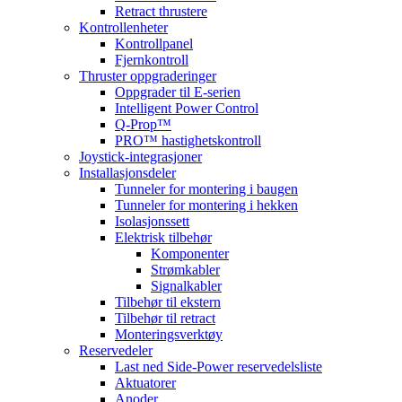
Retract thrustere
Kontrollenheter
Kontrollpanel
Fjernkontroll
Thruster oppgraderinger
Oppgrader til E-serien
Intelligent Power Control
Q-Prop™
PRO™ hastighetskontroll
Joystick-integrasjoner
Installasjonsdeler
Tunneler for montering i baugen
Tunneler for montering i hekken
Isolasjonssett
Elektrisk tilbehør
Komponenter
Strømkabler
Signalkabler
Tilbehør til ekstern
Tilbehør til retract
Monteringsverktøy
Reservedeler
Last ned Side-Power reservedelsliste
Aktuatorer
Anoder