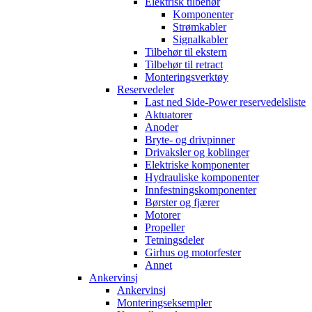
Elektrisk tilbehør
Komponenter
Strømkabler
Signalkabler
Tilbehør til ekstern
Tilbehør til retract
Monteringsverktøy
Reservedeler
Last ned Side-Power reservedelsliste
Aktuatorer
Anoder
Bryte- og drivpinner
Drivaksler og koblinger
Elektriske komponenter
Hydrauliske komponenter
Innfestningskomponenter
Børster og fjærer
Motorer
Propeller
Tetningsdeler
Girhus og motorfester
Annet
Ankervinsj
Ankervinsj
Monteringseksempler