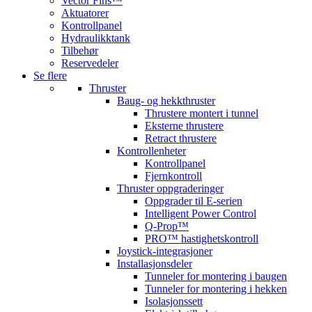
Vector Fins™
Aktuatorer
Kontrollpanel
Hydraulikktank
Tilbehør
Reservedeler
Se flere
Thruster
Baug- og hekkthruster
Thrustere montert i tunnel
Eksterne thrustere
Retract thrustere
Kontrollenheter
Kontrollpanel
Fjernkontroll
Thruster oppgraderinger
Oppgrader til E-serien
Intelligent Power Control
Q-Prop™
PRO™ hastighetskontroll
Joystick-integrasjoner
Installasjonsdeler
Tunneler for montering i baugen
Tunneler for montering i hekken
Isolasjonssett