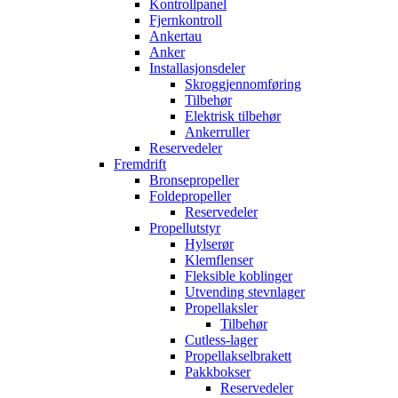
Kontrollpanel
Fjernkontroll
Ankertau
Anker
Installasjonsdeler
Skroggjennomføring
Tilbehør
Elektrisk tilbehør
Ankerruller
Reservedeler
Fremdrift
Bronsepropeller
Foldepropeller
Reservedeler
Propellutstyr
Hylserør
Klemflenser
Fleksible koblinger
Utvending stevnlager
Propellaksler
Tilbehør
Cutless-lager
Propellakselbrakett
Pakkbokser
Reservedeler