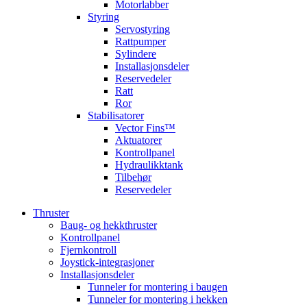
Motorlabber
Styring
Servostyring
Rattpumper
Sylindere
Installasjonsdeler
Reservedeler
Ratt
Ror
Stabilisatorer
Vector Fins™
Aktuatorer
Kontrollpanel
Hydraulikktank
Tilbehør
Reservedeler
Thruster
Baug- og hekkthruster
Kontrollpanel
Fjernkontroll
Joystick-integrasjoner
Installasjonsdeler
Tunneler for montering i baugen
Tunneler for montering i hekken