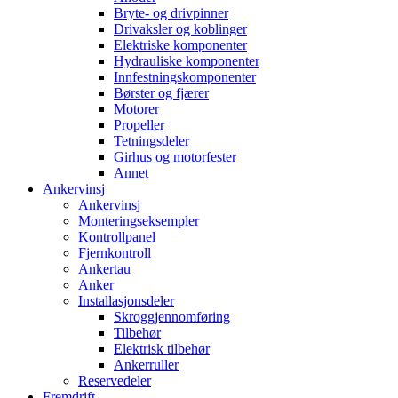
Bryte- og drivpinner
Drivaksler og koblinger
Elektriske komponenter
Hydrauliske komponenter
Innfestningskomponenter
Børster og fjærer
Motorer
Propeller
Tetningsdeler
Girhus og motorfester
Annet
Ankervinsj
Ankervinsj
Monteringseksempler
Kontrollpanel
Fjernkontroll
Ankertau
Anker
Installasjonsdeler
Skroggjennomføring
Tilbehør
Elektrisk tilbehør
Ankerruller
Reservedeler
Fremdrift